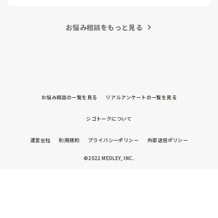
係で二重請求のような扱いにならないか少し不安になりまし
た。 もし実費として徴収することが可能だと整理されている理
由や根拠があれば、勉強のためにぜひ教えていただきたいで
お悩み相談をもっと見る
す。
お悩み相談の一覧を見る
リアルアンケートの一覧を見る
シゴトークについて
運営会社
利用規約
プライバシーポリシー
外部送信ポリシー
©2022 MEDLEY, INC.