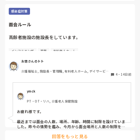
夜勤者に話を聞いたことがありますが、「長年続いているか
ら」「そのように業務するよう言われているから」「利用者
感染症対策
は朝早くても、また寝るから身体の負担は少ない」と言われ
ました。

面会ルール
業務改善を考える機会があるものの、夜勤をしていないた
め、実際に夜勤をしているスタッフに問題ないと言われると
高齢者施設の施設長をしています。

そこで話が終わってしまいます。

皆さんが勤務されている施設での面会ルールはどうなってい
利用者の状況もありますし、私の感覚が合わないだけなのか
インフルエンザ
家族
有料老人ホーム
ますか？

もしれませんが、このように朝食時間が早い施設はあります
インフルやコロナ対策でまだ制限を取っている施設も多くあ
か？
お悠さんのトト
ると思います。

介護福祉士, 施設長・管理職, 有料老人ホーム, デイサービス, 
4
・
14日前
訪問介護
面会ルールで人数制限や小学生以下のお子さんの面会不可な
ど病院みたいなルールでされてますか？

ymck
自施設も制限は設けてますが、生活の場という事もありあま
PT・OT・リハ, 介護老人保健施設
り厳しくするのももどかしさを感じてます。

スタッフの意向も無視する訳にもいかないので葛藤が凄いで
お疲れ様です。

最近までは面会の人数、場所、年齢、時間に制限を設けていま
した。昨今の情勢を鑑み、今月から面会場所と人数の制限を撤
廃しました。

回答をもっと見る
体調不良者がいらっしゃる場合にはご遠慮いただく（場合によ