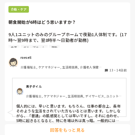
介助・ケア
朝食開始が6時はどう思いますか？
9人1ユニットのみのグループホームで夜勤1人体制です。(17
時〜翌9時まで、翌8時半〜日勤者が勤務)

朝食は夜勤者がご飯・汁物・主菜を作り、後片付け(食器洗
食事
グループホーム
夜勤
い、茶碗片付け)もします。(作る時間は夜勤者の自由)

9時〜午前の活動開始です。

roesell
私自身は日勤のみで、グループホームでの夜勤はしたことが
介護福祉士, ケアマネジャー, 生活相談員, 介護老人保健施
ありません。

13
・
14日前
設, グループホーム, デイケア・通所リハ, 社会福祉士
朝6時に朝食、口腔ケア後に居室誘導・二度寝、8時頃に再度
起こして検温・バイタル測定をしていますが、利用者・スタ
黒子ダイル
ッフ共に負担がかかってるのではと思っています。

介護福祉士, ケアマネジャー, 生活相談員, デイサービス, ユニット型
6時に朝食のために5時頃から利用者を起こし、食後にまた寝
特養
て1時間で起こしと、1人夜勤で忙しいだろうに、トイレ・居
個人的には、早いと思います。もちろん、仕事の都合上、長年
室誘導が必要な利用者もいると時間がもったいないし利用者
そのような生活をされていた方もいるとは思います。しかしな
もゆっくりできないのではと思います。

がら、「普通」の肌感覚としては早いですし、それに合わせ、
私が出勤する頃には、夜勤者によっては慌ただしくしている
5時に起きるとなると、特に冬場は外は真っ暗。一般的には、8
時前後が施設の標準かと思いますし、本来のグループホームの
方もいて、朝食時間を遅らせてそのまま食堂にいてもらって
回答をもっと見る
理念である、これまでの生活の継続からしてもよろしくないと
はだめなのかと思うことがあります。

思います。