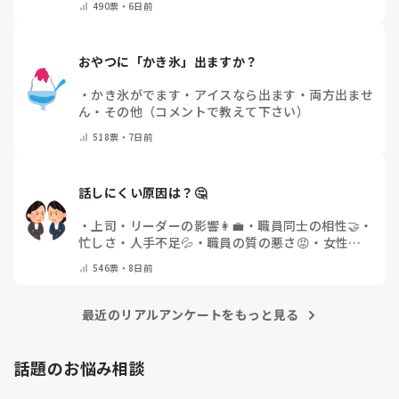
490
票・
6日前
おやつに「かき氷」出ますか？
・
かき氷がでます
・
アイスなら出ます
・
両方出ませ
ん
・
その他（コメントで教えて下さい）
518
票・
7日前
話しにくい原因は？🤔
・
上司・リーダーの影響👩‍💼
・
職員同士の相性🤝
・
忙しさ・人手不足💦
・
職員の質の悪さ😡
・
女性職
員の割合の多さ👩👧
・
自分にも原因があると感じる
546
票・
8日前
💭
・
その他(コメントで教えてください)
最近のリアルアンケートをもっと見る
話題のお悩み相談