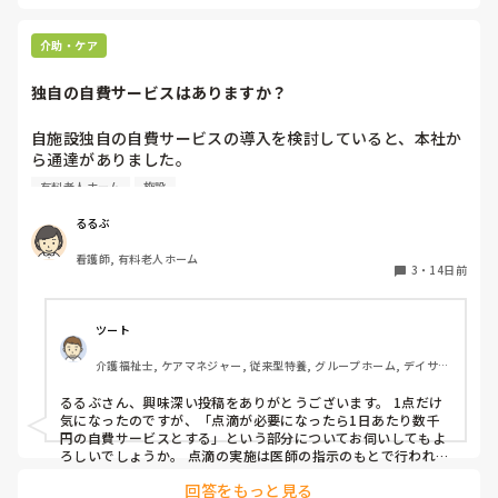
り感染症のご家族がいる場合も）、食品のお持ち込み禁止、30
度を超える日の散歩は控えていただくなどのルールは残してお
ります。順次、ご家族からのご意見をもとに緩和を検討する予
介助・ケア
定です。

健康管理と生活の喜びのバランスは難しいですね。ご意見を取
独自の自費サービスはありますか？
り入れながら、少しずつ調整するしかないかなと感じていま
す。
自施設独自の自費サービスの導入を検討していると、本社か
ら通達がありました。

例えば、点滴が毎日必要になった時に、1日あたり数千円の
有料老人ホーム
施設
自費サービスとのこと。

利用者さんの負担が増大することは明白ですが、利用者さん
るるぶ
からしたら、自費サービスを払わないと点滴など必要な治療
看護師, 有料老人ホーム
をしてもらえないという状況になります。

3
・
14日前
皆さんが働いている施設では、保険外サービスを導入してい
る所はありますか？

ツート
また内容と金額が分かれば教えてください。
介護福祉士, ケアマネジャー, 従来型特養, グループホーム, デイサー
ビス
るるぶさん、興味深い投稿をありがとうございます。 1点だけ
気になったのですが、「点滴が必要になったら1日あたり数千
円の自費サービスとする」という部分についてお伺いしてもよ
ろしいでしょうか。 点滴の実施は医師の指示のもとで行われる
医療行為だと思うのですが、「点滴をするから追加で費用をい
回答をもっと見る
ただく」という形にすると、介護保険や医療保険の算定との関