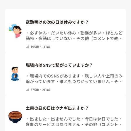
夜勤明けの次の日は休みですか？
・
必ず休み
・
だいたい休み
・
勤務が多い
・
ほとんど
勤務
・
夜勤はしていない
・
その他（コメントで教え
てください）
195
票・
1日前
職場内はSNSで繋がっていますか？
・
職場内でのSNSがあります
・
親しい人や上司のみ
繋がっています
・
誰ともつながっていません
・
その
他（コメントで教えてください）
475
票・
2日前
土用の丑の日はウナギ出ますか？
・
出ました
・
出ませんでした
・
今日は休日でした
・
食事のサービスはありません
・
その他（コメントで
教えて下さい）