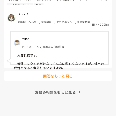
ンはどんな事をされてますか？

レクリエーション
特養
よい案があったら教えてください。
よしママ
介護職・ヘルパー, 介護福祉士, ケアマネジャー, 従来型特養
4
・
10日前
ymck
PT・OT・リハ, 介護老人保健施設
　お疲れ様です。

　普通にレクするだけならそんなに難しくないですが、外出の
代替となると考えちゃいますよね。

　外出気分を味わっていただくために、納涼会みたいなことを
回答をもっと見る
やったりしてます。いつも出さない炭酸飲料をお出しして、花
火の映像を流すとかですね。

　うちの施設では予算がなくできないですけど、VRみたいなの
で旅行気分なんてのも在宅で外出できない方に提供されて評判
お悩み相談をもっと見る
いい、なんて話も聞きました。予算があればやってみたいで
す。