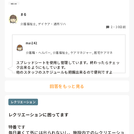
プリ、チェックリストなど、みなさんが実践している工夫や
職場
おすすめの管理ツールがあれば教えていただきたいです。日
常のスケジュール調整をスムーズに行うためのコツは何です
まる
か？
介護福祉士, デイケア・通所リハ
2
・
10日前
mai242
介護職・ヘルパー, 介護福祉士, ケアマネジャー, 居宅ケアマネ
スプレッドシートを使用し管理しています。終わったらチェッ
ク出来るようにもしています。

他のスタッフのスケジュールも把握出来るので便利ですよ
回答をもっと見る
レクリエーション
レクリエーションに困ってます
特養です

毎日暑くて外には出られないし、施設内でのレクリエーショ