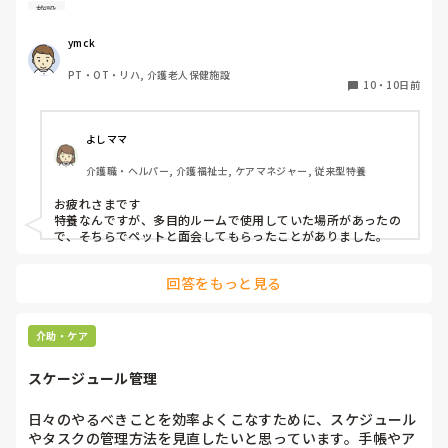
のですが、段々と状態がかわりお看取り寸前となった際に
施設
は、無理に外出していただくわけにもいかず、ビデオ通話で
お願いしました。

ymck
　ご本人にとっても大切なご家族かと思いますし、心情的に
PT・OT・リハ, 介護老人保健施設
はご対応したいのですが…。何か私共と別の方法で対応され
10
・
10日前
たケースやアイデアがあればお教え願いたいです。
よしママ
介護職・ヘルパー, 介護福祉士, ケアマネジャー, 従来型特養
お疲れさまです

特養なんですが、多目的ルームで使用していた場所があったの
で、そちらでペットと面会してもらったことがありました。
回答をもっと見る
介助・ケア
スケージュール管理
日々のやるべきことを効率よくこなすために、スケジュール
やタスクの管理方法を見直したいと思っています。手帳やア