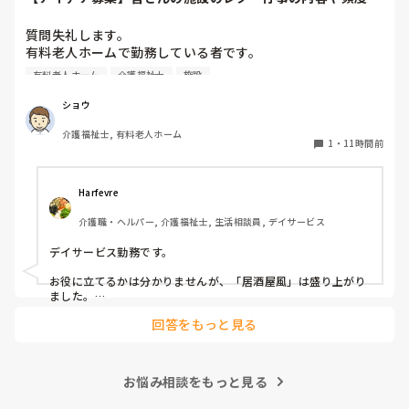
教えてください
質問失礼します。

有料老人ホームで勤務している者です。

有料老人ホーム
介護福祉士
施設
他の施設様では、どのようなレクリエーションや行事を、ど
のくらいの頻度で行っているのか参考にさせていただきたく
ショウ
質問いたしました。

介護福祉士, 有料老人ホーム
うちの施設では現在、以下のような取り組みを行っていま
1
・
11時間前
す。

毎月：「カフェ」と称して少し豪華なおやつとコーヒー・緑
Harfevre
茶等の提供、カレンダー作り

介護職・ヘルパー, 介護福祉士, 生活相談員, デイサービス
隔月： ランチのテイクアウトイベント

デイサービス勤務です。

その他： 季節ごとの定期的な行事(運動会や七夕など)

お役に立てるかは分かりませんが、「居酒屋風」は盛り上がり
ました。

ノンアルコール飲料に枝豆などのおつまみ、カラオケでデュエ
今の内容も喜ばれているのですが、最近少しマンネリ化して
回答をもっと見る
ットしたり…

きたなと感じており、新しく喜ばれるようなアイデアを探し
アルコールが入ってないのに「酔っちゃった」と雰囲気に呑ま
ています。

れてなのか、ほんのり顔が赤くなる方もいらっしゃいました。

企画の参考にさせていただきたいため、「うちは毎月こんな
参考になれば幸いです。

イベントをしている」「年〇回、こんな大型行事がある」
お悩み相談をもっと見る
「マンネリ打破にこれが盛り上がった！」など、皆さんの施
あとは、寄せ植え(鉢にいくつかの苗を植える)やビンゴ大会な