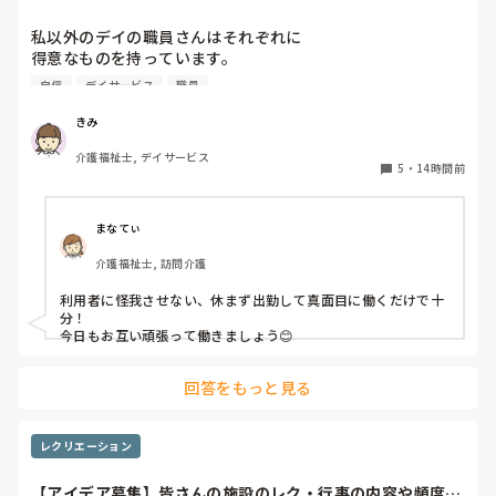
私以外のデイの職員さんはそれぞれに

得意なものを持っています。

自信
デイサービス
職員
裁縫や手作業など。

介助で言えば、要領よく動けたりと。

きみ
介護福祉士, デイサービス
今の私を振り返ってみたら…何も持っていないことが虚しく
5
・
14時間前
なってきました…

利用者からは「素直に話聞いてくれる」・「言いやすい・頼
まなてぃ
みやすい」

介護福祉士, 訪問介護
って言われます。

利用者に怪我させない、休まず出勤して真面目に働くだけで十
職員から見ての私は？って考えたら答えられる自信がないで
分！

す…

今日もお互い頑張って働きましょう😊
やだな、この自暴自棄…
回答をもっと見る
レクリエーション
【アイデア募集】皆さんの施設のレク・行事の内容や頻度を