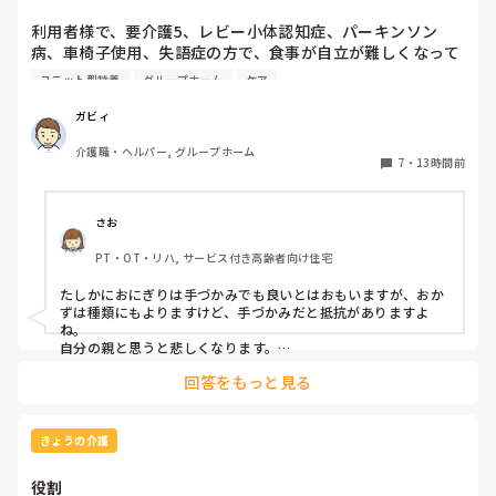
利用者様で、要介護5、レビー小体認知症、パーキンソン
病、車椅子使用、失語症の方で、食事が自立が難しくなって
来ました。ご飯を、おにぎりにして、ご自分で手づかみで食
ユニット型特養
グループホーム
ケア
べてもらおうと、幼児が食べるくらいのおにぎりにしてま
す。食べられる時とスプーンを使っても難しい時がありま
ガビィ
す。おかずも、おにぎり同様、手づかみでたべてもらってる
介護職・ヘルパー, グループホーム
時があるのですが、難しい時は、職員が介助しています。ご
7
・
13時間前
飯は、おにぎりで手づかみでもいいのかなと思いますが、お
かずの手づかみは、どうかなと思うのですが、皆さんはどう
思われますか？私は、自分の母親が手づかみで食べてるのを
さお
見たら、悲しくなります…職員さん、介助して下さいと思っ
PT・OT・リハ, サービス付き高齢者向け住宅
てしまいます…
たしかにおにぎりは手づかみでも良いとはおもいますが、おか
ずは種類にもよりますけど、手づかみだと抵抗がありますよ
ね。

自分の親と思うと悲しくなります。

フルーツや温野菜とかならまだ良いでしょうけど。嚥下状態は
回答をもっと見る
どうなんでしょうか？とろみつけてたりするのを手づかみは抵
抗がありますね。
きょうの介護
役割