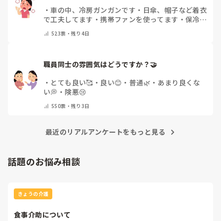
・
車の中、冷房ガンガンです
・
日傘、帽子など着衣
で工夫してます
・
携帯ファンを使ってます
・
保冷剤
を持ち運んでいます
・
特に暑さ対策はしていませ
523
票・
残り4日
ん
・
その他（コメントで教えて下さい）
職員同士の雰囲気はどうですか？🤝
・
とても良い🥰
・
良い😊
・
普通🌿
・
あまり良くな
い💭
・
険悪😢
550
票・
残り3日
最近のリアルアンケートをもっと見る
話題のお悩み相談
きょうの介護
食事介助について