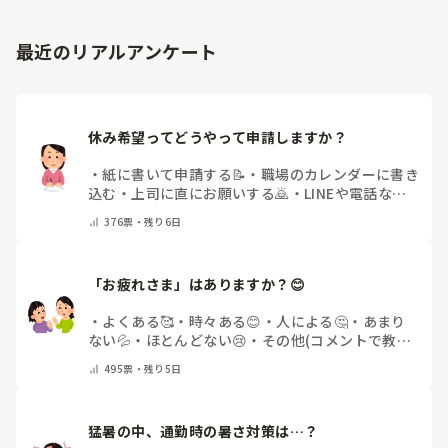
最近のリアルアンケート
休み希望ってどうやって申請しますか？
・
紙に書いて申請する📝
・
職場のカレンダーに書き
込む
・
上司に直にお願いする🙇
・
LINEや電話など
で申請する
・
その他（コメントで教えてください）
376
票・
残り6日
「お疲れさま」はありますか？😊
・
よくある🥰
・
時々ある😊
・
人による🤔
・
あまり
ない💦
・
ほとんどない😢
・
その他(コメントで教え
てください)
495
票・
残り5日
猛暑の中、通勤時の暑さ対策は…？