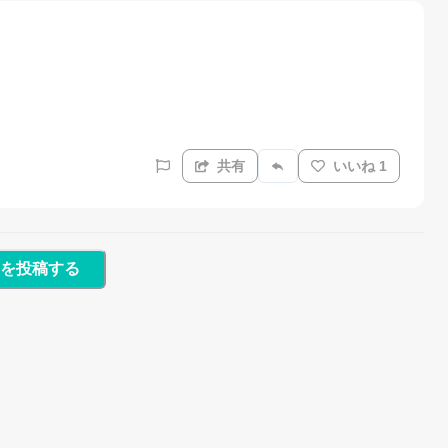
共有
いいね 1
を投稿する