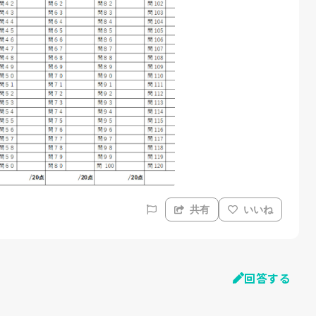
共有
いいね
回答する