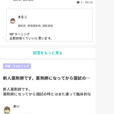
2
・
04/16
まるこ
薬剤師, 管理薬剤師, 調剤薬局
MPラーニング

比較的安くていいと思います。
回答をもっと見る
資格・スキルアップ
新人薬剤師です。薬剤師になってから国試の時
とはまた違って臨床的な勉強が...
新人薬剤師です。

薬剤師になってから国試の時とはまた違って臨床的な
勉強が引き続き必要かと思うのですが、どのような本
やサイトなどを使って勉強していますか？

あい
オススメのもの教えてください🙏🏻