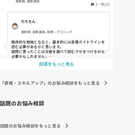
薬剤師, 調剤薬局
1
・
06/11
たろちん
薬剤師, 調剤薬局, 病院・クリニック
臨床的な勉強となると、基本的には各種ガイドラインを
読む必要があるかと思います。

疑問に思ったことは文献を調べて読むクセをつけるのも
必要かもしれません。

他にはMSDマニュアル、m3、日経メディカルなどを活
回答をもっと見る
用すると良いかもしれません。

病院寄りなことかもしれませんが、将来的には薬局でも
必要になってくると思いますので、参考にしてみてくだ
「資格・スキルアップ」のお悩み相談をもっと見る
さい。
話題のお悩み相談
話題のお悩み相談をもっと見る