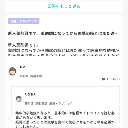
回答をもっと見る
資格・スキルアップ
新人薬剤師です。薬剤師になってから国試の時とはまた違っ
て臨床的な勉強が...
新人薬剤師です。

薬剤師になってから国試の時とはまた違って臨床的な勉強が
引き続き必要かと思うのですが、どのような本やサイトなど
を使って勉強していますか？

オススメのもの教えてください🙏🏻
あい
薬剤師, 調剤薬局
1
・
06/11
たろちん
薬剤師, 調剤薬局, 病院・クリニック
臨床的な勉強となると、基本的には各種ガイドラインを読む必
要があるかと思います。

疑問に思ったことは文献を調べて読むクセをつけるのも必要か
もしれません。
