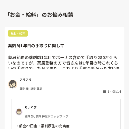
「お金・給料」のお悩み相談
お金・給料
薬剤師1年目の手取りに関して
薬局勤務の薬剤師1年目でボーナス含めて手取り280万ぐら
いなのですが、薬局勤務の方で皆さんは1年目の時これくら
いの手取りでしたか？また、これより手取り低かった方いま
すか？
フガフガ
薬剤師, 調剤薬局
1
・
08/14
ちょこび
薬剤師, 調剤併設ドラッグストア
・都会or田舎・福利厚生の充実度
