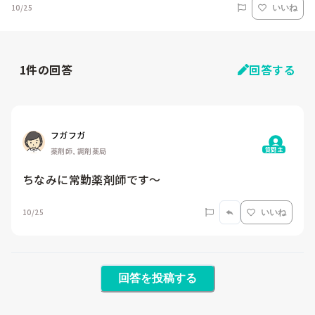
10/25
いいね
1
件の回答
回答する
フガフガ
質問主
薬剤師, 調剤薬局
ちなみに常勤薬剤師です〜
10/25
いいね
回答を投稿する