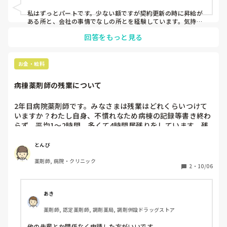
私はずっとパートです。少ない額ですが契約更新の時に昇給が
ある所と、会社の事情でなしの所とを経験しています。気持ち
という名目でボーナスをいただいた薬局もあります。

回答をもっと見る
ブランクがある方、調剤初めての方は1800円からスタートの薬
局もあるようですが、一般的には2000円スタートが相場だそう
です。

東京都は薬剤師が多いのでこの金額だといわれました。

お金・給料
相場よりかなり高かったりする場合は、すごく忙しいとか人間
関係が難しいとか、何かしらの事情がある事が多いようです。
病棟薬剤師の残業について
2年目病院薬剤師です。みなさまは残業はどれくらいつけて
いますか？わたし自身、不慣れなため病棟の記録等書き終わ
らず、平均1〜2時間、多くて4時間居残りをしています。残
業をつけるには申請が必要なため、よっぽどでなければ申請
していません。他の先輩も2〜3時間残られてる方もいますが
とんび
残業をつけている雰囲気ではありません。他の病院も同じ感
薬剤師, 病院・クリニック
じなのでしょうか？自己研鑽の一環でしょうか。
2
・
10/06
あき
薬剤師, 認定薬剤師, 調剤薬局, 調剤併設ドラッグストア
他の先輩とか関係なく申請した方がいいです
