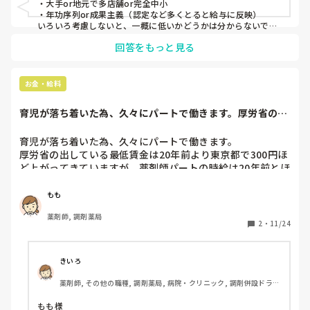
・大手or地元で多店舗or完全中小

・年功序列or成果主義（認定など多くとると給与に反映）

いろいろ考慮しないと、一概に低いかどうかは分からないです
ねー。

回答をもっと見る
例えば広島とか福岡、仙台とか札幌くらいの都市と仮定しま
す。

ボーナスありなら基本給は低めに設定する事が多いです。手取
り280万円だと年収400万円程になりますね。

お金・給料
時給換算でおおよそ1800円。

この1800円は手取りの時給ではないし、病棟薬剤師1年目でも
育児が落ち着いた為、久々にパートで働きます。厚労省の出
もう少しもらえそうです。

している最低賃金...
私なら転職します。
育児が落ち着いた為、久々にパートで働きます。

厚労省の出している最低賃金は20年前より東京都で300円ほ
ど上がってきていますが、薬剤師パートの時給は20年前とほ
とんど変わっていないように思います。

パートで長年働いている方、それなりに昇給してますか？
もも
薬剤師, 調剤薬局
2
・
11/24
きいろ
薬剤師, その他の職種, 調剤薬局, 病院・クリニック, 調剤併設ドラッ
グストア, OTC専門ドラッグストア
もも様
