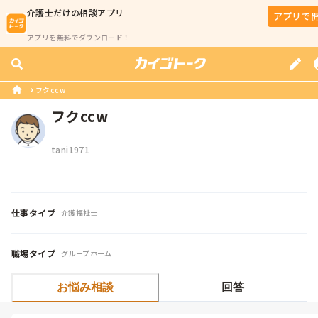
介護士
だけの相談アプリ
アプリで
アプリを無料でダウンロード！
フクccw
フクccw
tani1971
仕事タイプ
介護福祉士
職場タイプ
グループホーム
お悩み相談
回答