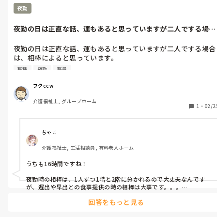
夜勤
夜勤の日は正直な話、運もあると思っていますが二人でする場合
は、相棒によ...
夜勤の日は正直な話、運もあると思っていますが二人でする場合
は、相棒によると思っています。

ところで、最近働き方改革等々で、介護職員の夜勤負担も問題が
職種
夜勤
職員
出ていますが、僕のところは、夜勤は16時間勤務ですが、8時間
勤務でするところもあるみたいですが、皆さんは、どちらがいい
フクccw
ですか？

介護福祉士, グループホーム
ちなみに僕は、16時間勤務が2日分働くことになるので、いいで
1
・
02/2
ちゃこ
介護福祉士, 生活相談員, 有料老人ホーム
うちも16時間ですね！

夜勤時の相棒は、1人ずつ1階と2階に分かれるので大丈夫なんです
が、遅出や早出との食事提供の時の相棒は大事です。。。

回答をもっと見る
仕事が早い人はササッと済ませますし(めちゃくちゃ助かる)、利用者
様と話してばかりで食前薬や目薬を刺してくれない職員も…😭
