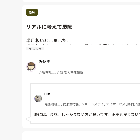
愚痴
リアルに考えて愚痴
半月板いわしました。

半月板がずれてしゃがむのも激痛で作業もなにも出来な
ストレス
火薬庫
介護福祉士, 介護老人保健施設
me 
介護福祉士, 従来型特養, ショートステイ, デイサービス, 訪問介
膝には、余り、しゃがまない方が良いです。正座も良くない