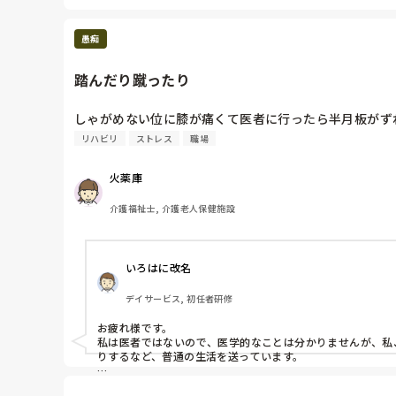
愚痴
踏んだり蹴ったり
しゃがめない位に膝が痛くて医者に行ったら半月板がず
リハビリ
ストレス
職場
火薬庫
介護福祉士, 介護老人保健施設
いろはに改名
デイサービス, 初任者研修
お疲れ様です。

私は医者ではないので、医学的なことは分かりませんが、私
りするなど、普通の生活を送っています。

もちろん仕事でも利用者の方と話す際 、しゃがんだりする