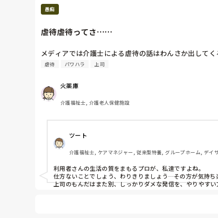
愚痴
虐待虐待ってさ……
メディアでは介護士による虐待の話はわんさか出してく
虐待
パワハラ
上司
火薬庫
介護福祉士, 介護老人保健施設
ツート
介護福祉士, ケアマネジャー, 従来型特養, グループホーム, デイ
利用者さんの生活の質をまもるプロが、私達ですよね。

仕方ないことでしょう、わりきりましょう…その方が気持ち楽
上司のもんだはまた別、しっかりダメな発信を、やりやすい