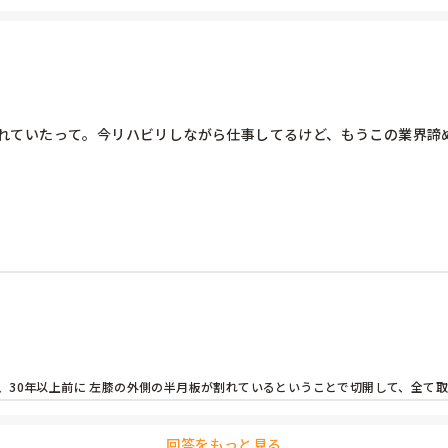
れていたって。今リハビリしながら仕事してるけど、もうこの業界諦
、30年以上前に 左膝の外側の半月板が割れているということで切開して、全て取
ことがありますが、 しゃがむと、膝に負担がかかるので、片膝だちや両膝立ちに
回答をもっと見る