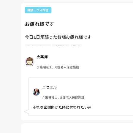
雑談・つぶやき
お疲れ様です
今日1日頑張った皆様お疲れ様です

モチベーション
人間関係
職場
今日夜勤の皆様もお疲れ様です。

火薬庫
今日夜勤明けの皆様もお疲れ様です。
介護福祉士, 介護老人保健施設
ニセエル
介護福祉士, 介護老人保健施設
それを玄関開けた時に言われたいw