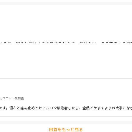
いのに、周りと同じような動きをしなきゃ行けない。この業界から足
護, ユニット型特養
です。湿布と痛み止めとヒアルロン酸注射したら、全然イケますよ♪お大事にな
回答をもっと見る