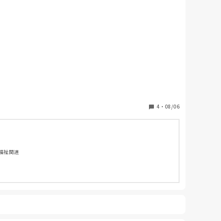
4
・
08/06
害福祉関連