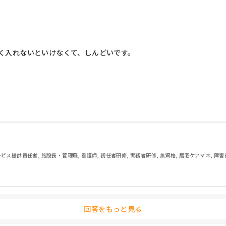
く入れないといけなくて、しんどいです。
ビス提供責任者, 施設長・管理職, 看護師, 初任者研修, 実務者研修, 無資格, 居宅ケアマネ, 障
回答をもっと見る