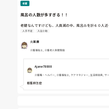
老健
風呂の人数が多すぎる！！
老健なんですけども、人員減の中、風呂♨を計６０人近
人手不足
入浴介助
火薬庫
介護福祉士, 介護老人保健施設
Ajane78888 
介護職・ヘルパー, 介護福祉士, ケアマネジャー, 生活相談員, サー
看護師怎麼