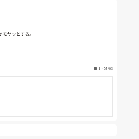
かモヤッとする。
1
・
05/03