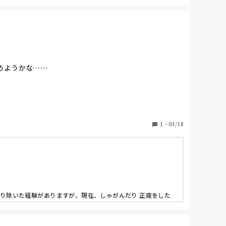
めようかな……
1
・
03/18
り除いた経験がありますが、現在、しゃがんだり 正座をした
かえたりするなど、膝に負担がかからないような方法を自分なり