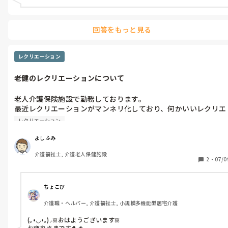
回答をもっと見る
レクリエーション
老健のレクリエーションについて
老人介護保険施設で勤務しております。

最近レクリエーションがマンネリ化しており、何かいいレクリエ
ーションがあったら教えていただきたいです。要介護度は平均
レクリエーション
3、時間は15分程度でやりたいです。
よしふみ
介護福祉士, 介護老人保健施設
2
・
07/0
ちょこび
介護職・ヘルパー, 介護福祉士, 小規模多機能型居宅介護
(｡•◡•｡)⸝ꕤおはようございますꕤ

お疲れさまです🐤🍀
