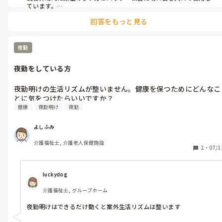
ています。

但し男性の方で2枚重ねる方には陰部巻きはしていません。

回答をもっと見る
陰部巻き事態を2枚にもしていません。

理由は陰部巻き+二重パッドや陰部巻きを2枚にすると蒸れ、摩擦、
圧迫、尿が肌に密着する時間が長くなったりするリスクが出てくる
ためです。

夜勤
あくまでも大容量パッドの簡易版としてやっております。
夜勤をしている方
夜勤明けの生活リズムが整いません。健康を保つためにどんなこ
健康
夜勤明け
夜勤
よしふみ
介護福祉士, 介護老人保健施設
2
・
07/1
luckydog
介護福祉士, グループホーム
夜勤明けはできるだけ動くと案外生活リズムは整います