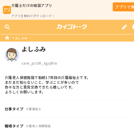
介護士
だけの相談アプリ
アプリで
アプリを無料でダウンロード！
よしふみ
よしふみ
care_pzGR_xgqWw
介護老人保健施設で勤続17年目の介護福祉士です。

まだまだ知らないこと、学ぶことが多いので

色々な方と意見交換できたら嬉しいです。

よろしくお願いします。
仕事タイプ
介護福祉士
職場タイプ
介護老人保健施設