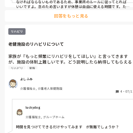
なければならないものであるため、事業所のルールに従ってとれば
いいですよ。念のため言いますが休憩は自由に使える時間です。たと
えば何時に取るようにというのは事業所が決めるかもしれません
回答をもっと見る
が、その休憩の間は何してもいいです。寝てもいいですし、ゲームし
てもいいですし、家に帰ってもいいですし。あと、基本的に他の職
員と交代で取らなければ（または職員が一斉に休憩を取ってしまう
と）業務に穴が出てしまうので交代で取るのも当然になると思いま
リハビリ
す。

ちなみに私のところは休憩2時間取れて、家も近いので帰って寝たり
老健施設のリハビリについて
することが多いです。
家族が『もっと頻繁にリハビリをしてほしい』と言ってきます
が、施設の体制上難しいです。どう説明したら納得してもらえる
リハビリ
家族
よしふみ
介護福祉士, 介護老人保健施設
4
・
07/1
luckydog
介護福祉士, グループホーム
時間を見つけてできるだけやってみます　が無難でしょうか？