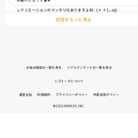
レクリエーションのマンネリ化ありますよね…(ㆆ ㆆ ).｡oஇ

回答をもっと見る
皆で☆童謡や昭和歌謡曲などの歌を歌ったり♪利用者さんへ円にな
って頂き、その中にスタッフが入り風船や🎈ボール遊び(利用者さん
とスタッフで飛ばし合う・利用者さん同士でも良いです)回想法✏ク
イズ・ホワイトボードを使って脳トレ・カルタ☻

いかがでしょうか(* ॑  ॑*  )??
お悩み相談の一覧を見る
リアルアンケートの一覧を見る
シゴトークについて
運営会社
利用規約
プライバシーポリシー
外部送信ポリシー
©2022 MEDLEY, INC.