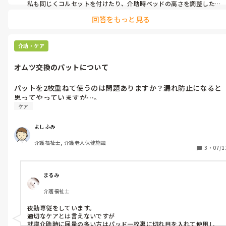
私も同じくコルセットを付けたり、介助時ベッドの高さを調整した
りして気をつけています。

回答をもっと見る
あとは家で余裕のある時に、YouTubeで腰痛や肩こりに効くヨガや
ストレッチを行っています。

お互い色々と工夫しながら、腰痛と付き合っていけるといいです
ね！
介助・ケア
オムツ交換のパットについて
パットを2枚重ねて使うのは問題ありますか？漏れ防止になると
思ってやっていますが…。
ケア
よしふみ
介護福祉士, 介護老人保健施設
3
・
07/1
まるみ
介護福祉士
夜勤専従をしています。

適切なケアとは言えないですが

就寝介助時に尿量の多い方はパッド一枚裏に切れ目を入れて使用し