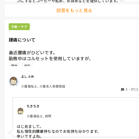
ンにするとコーヒーや紅茶、お抹茶などを提供しています。

お茶以外は特別感のある飲み物として提供しているのでポイントを
回答をもっと見る
貯めてコーヒーを飲もうと意欲が湧くみたいです。
介助・ケア
腰痛について
最近腰痛がひどいです。

勤務中はコルセットを使用していますが、

みなさんが行っている腰痛予防、対策などありますか？教えてい
腰痛
予防
ただきたいです。
よしふみ
介護福祉士, 介護老人保健施設
5
・
07/1
ちきちき
介護福祉士, 病院
はじめまして。

私も慢性的腰痛持ちなのでお気持ち分かります。

辛いですよね。
