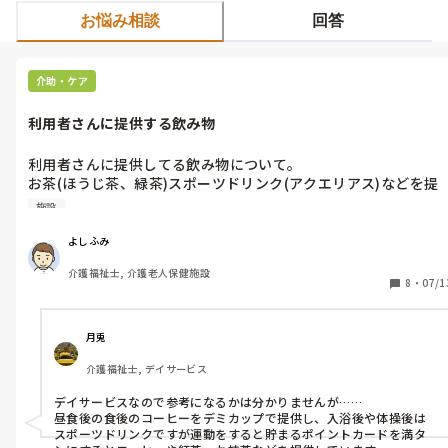
お悩み相談
回答
介助・ケア
利用者さんに提供する飲み物
利用者さんに提供してる飲み物について。

お茶(ほうじ茶、緑茶)スポーツドリンク(アクエリアス)などを提
供していますが、

施設
コーヒーが好きな利用者さんが多いのですが、

提供している施設の方いますか？
よしふみ
介護福祉士, 介護老人保健施設
8
・
07/1
月兎
介護福祉士, デイサービス
デイサービスなので参考になるかは分かりませんが……

昼食後の食後のコーヒーをデミカップで提供し、入浴後や体操後は
スポーツドリンクですが運動をすると貯まるポイントカードを満タ