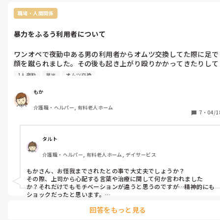
職場・人間関係
暴力をふるう利用者について
ワンオペで夜勤中ある男の利用者からオムツ交換してた際に足で
顔を蹴られました。その後も起き上がり殴りかかってきたりして
ました。それで私は唇を切ってしまい、朝だったので早出に任せ
1人夜勤
早出
オムツ交換
られるので放置したんですが、上司からはダメだったら諦めるこ
とと、相性があるから他の職員に頼んでっていわれて〇〇さんも
もか
皆の分手伝う動きをしてくださいって言われて私の対応が悪かっ
介護職・ヘルパー, 有料老人ホーム
たんだって。私はいつも何もしてないみたいな言い方されていら
7
・
04/1
っとした
タルト
介護職・ヘルパー, 有料老人ホーム, デイサービス
もかさん、お怪我までされたとの事で大丈夫でしょうか？

その際、上司から心配する言葉や治療に関して何か言われました
か？それだけでもモチベーションが違うと思うのですが…精神的にも
ショックだったと思います。

回答をもっと見る
確かに、この仕事って持ちつ持たれつもあると思うので、暴力を振
るう利用者と相性が良い人に対応を代わってもらう場合もあるし、