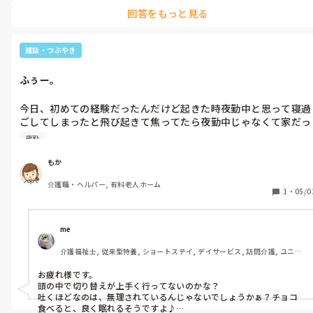
は、尊厳とか寄り添い大事って申しますので、その沿線上って受け
回答をもっと見る
止めてますけどね〜
雑談・つぶやき
ふぅー。
今日、初めての経験だったんだけど起きた時夜勤中と思って寝過
ごしてしまったと飛び起きて焦ってたら夜勤中じゃなくて家だっ
たから良かったと一安心した。なんか疲れてるのかな。睡眠もう
夜勤
まく取れない。昨日から新しい職場だったんだけど水分補給をま
めにできなくて具合悪くなって気持ち悪くなり嘔吐してしまっ
もか
た。
介護職・ヘルパー, 有料老人ホーム
1
・
05/0
me 
介護福祉士, 従来型特養, ショートステイ, デイサービス, 訪問介護, ユニッ
ト型特養
お疲れ様です。

頭の中で切り替えが上手く行ってないのかな？

吐くほどなのは、無理されているんじゃないでしょうかぁ？チョコ
食べると、良く眠れるそうですよ♪
