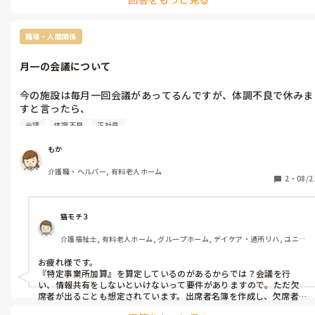
※たぶん保険で診察してほしい、と伝えれば診てもらえますが。

受診するとして不安や気になる所はどこでしょう？

職場・人間関係
①インスリンの方は感染症を持ってますか？

②低血糖や他の症状がありますか？

月一の会議について
③刺した部分になにか異常はありますか？

何もなくても、診察で安心が得られますし受診しておけばカルテに
記載されるので何かあった時証拠になりますね。
今の施設は毎月一回会議があってるんですが、体調不良で休みま
すと言ったら、

基本的に正社員は参加なのです。任意ではありません。

会議
体調不良
正社員
訪問介護の運営基準としての決まりでもあります。

身体的にキツイのでは仕方ありませんが今後はないようにしてく
もか
ださい。と言われたのですがこれって強制参加みたいなもんです
介護職・ヘルパー, 有料老人ホーム
よね？
2
・
08/2
猫モチ３
介護福祉士, 有料老人ホーム, グループホーム, デイケア・通所リハ, ユニッ
ト型特養
お疲れ様です。

『特定事業所加算』を算定しているのがあるからでは？会議を行
い、情報共有をしないといけないって要件がありますので。ただ欠
席者が出ることも想定されています。出席者名簿を作成し、欠席者に
はどこまで会議の内容を伝達出来たか記録に残せば良かったと思い