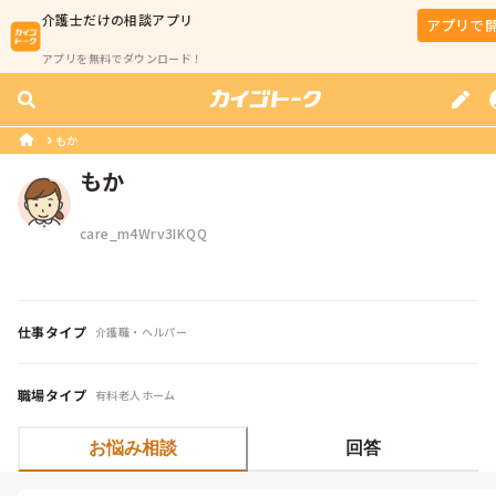
介護士
だけの相談アプリ
アプリで
アプリを無料でダウンロード！
もか
もか
care_m4Wrv3IKQQ
仕事タイプ
介護職・ヘルパー
職場タイプ
有料老人ホーム
お悩み相談
回答