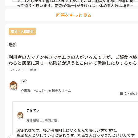
で、1人しかって言われた様ですが、そこは、施設や形態、部署に拠
って違うと思います。底辺(介護士)が多ければ、休める人数は増えま
す。内は病院じゃない、入所施設なので、お子さんが居る女性PTや
回答をもっと見る
OTは、土日休みですが、介護士は、交代で休みます。

子育て中の、非常勤とか、日勤の方の雇用が多いと、その後に入職
された方は、"日曜日は休めません"と言われるかも知れませんね。
職場・人間関係
愚痴
利用者の人でチン巻きでオムツの人がいるんですが、ご飯食べ終
わると居室に戻り一応陰部が違うとこ向いて汚染したりするから
確認するんだけど確認してたら他職員がきてさっき替えたから見
イライラ
職員
なくて良いよって言われて巻きオムツがずり落ちてたのでって言
ったら下手でごめんねってブスってして言われてそんなつもりで
もか
言ったわけじゃないのにとおもってイライラしました。そのあと
介護職・ヘルパー, 有料老人ホーム
その人に説明したらさっきは言いすぎた。ごめんと言われたけど
2
・
09/1
いイライラした
まなてぃ
介護福祉士, 訪問介護
お疲れ様です。後から説明しにいくなんて優しい方ですね。

卑屈な人と話していると疲れます。素直な人ばっかりだといいんです