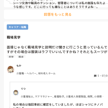
シーツ交換や職員のテンション、管理者については私の施設も似たよ
うな感じです。どこに行っても嫌なことはありそうですよね‥。
回答をもっと見る
キャリア・転職
職場見学
面接じゃなく職場見学と説明だけ聞きに行こうと思っているんで
すがその場合は服装はラフでいいんですかね？それともスーツが
いいのかな？
面接
職場
もか
介護職・ヘルパー, 有料老人ホーム
5
・
07/0
てつ
介護福祉士, ケアマネジャー, 看護助手, 介護老人保健施設, 病院, 小規模多
機能型居宅介護
私の場合は毎回事前に確認をしていましたが、ほぼシャツにチノパ