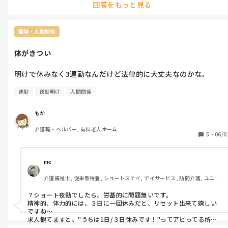
回答をもっと見る
職場・人間関係
体がきつい
明けで休みなく3連勤なんだけど法律的に大丈夫なのかな。
連勤
夜勤明け
人間関係
もか
介護職・ヘルパー, 有料老人ホーム
5
・
06/0
me 
介護福祉士, 従来型特養, ショートステイ, デイサービス, 訪問介護, ユニッ
ト型特養
？ショート夜勤でしたら、労基的に問題無いです。

精神的、体力的には、３日に一回休みだと、リセット出来て嬉しい
ですね〜

求人観てますと、"うちは1日/３日休みです！"ってアピってる所あ
りますね♪
