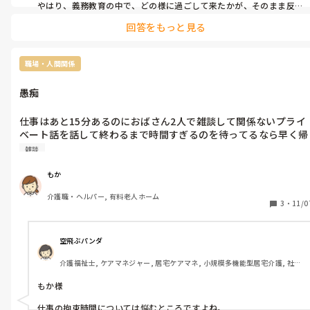
やはり、義務教育の中で、どの様に過ごして来たかが、そのまま反
映されていると感じる、今日この頃です。

回答をもっと見る
自分の行動に見返りや下心があるかは、価値観でしょうかね〜。そ
のゴミの方は、マウント取りなのかな？
職場・人間関係
愚痴
仕事はあと15分あるのにおばさん2人で雑談して関係ないプライ
ベート話を話して終わるまで時間すぎるのを待ってるなら早く帰
ればいいのに。
雑談
もか
介護職・ヘルパー, 有料老人ホーム
3
・
11/0
空飛ぶパンダ
介護福祉士, ケアマネジャー, 居宅ケアマネ, 小規模多機能型居宅介護, 社会
福祉士
もか様

仕事の拘束時間については悩むところですよね。
