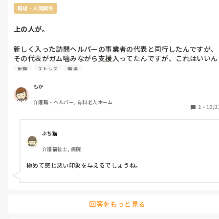
職場・人間関係
上の人が。
新しく入った訪問ヘルパーの事業者の代表と同行したんですが、
その代表がガム噛みながら支援入ってたんですが、これはいいん
でしょうか？
転職
ストレス
職場
もか
介護職・ヘルパー, 有料老人ホーム
2
・
10/2
ぶち猫
介護福祉士, 病院
極めて感じ悪い印象を与えるでしょうね。
回答をもっと見る