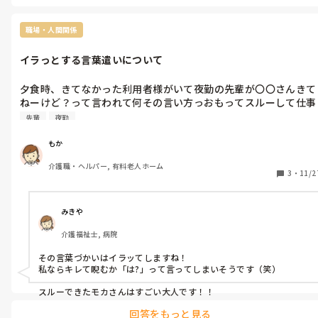
ました。

普段の事務の対応や関係性、実際の言葉でなくイントネーションな
どは分からなく字面のみでのコメント投稿なんですけど…
職場・人間関係
イラっとする言葉遣いについて
夕食時、きてなかった利用者様がいて夜勤の先輩が〇〇さんきて
ねーけど？って言われて何その言い方っおもってスルーして仕事
してたけど友達じゃないんだから言い方どうにかならんかな。
先輩
夜勤
もか
介護職・ヘルパー, 有料老人ホーム
3
・
11/2
みきや
介護福祉士, 病院
その言葉づかいはイラッてしますね！

私ならキレて睨むか「は?」って言ってしまいそうです（笑）

スルーできたモカさんはすごい大人です！！
回答をもっと見る