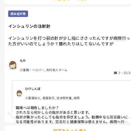
感染症対策
インシュリンの注射針
インシュリンを打つ前の針が少し指にささったんですが病院行っ
た方がいいのでしょうか？腫れたりはしてないんですが
もか
介護職・ヘルパー, 有料老人ホーム
3
・
10/2
ひけしんぼ
介護福祉士, 看護助手, 従来型特養, 病院
職場へは報告しましたか？

されたなら何かしらの指示があると思います。

指示が無かったとしても指示を仰ぎましょう。勤務中なら労災扱いに
なる可能性があります。労災だと健康保険は使えません。病院へ行っ
たとしても受付で聞かれれば「勤務中なら労災なのでは？」と保険
回答をもっと見る
受診を断られることもあります。
