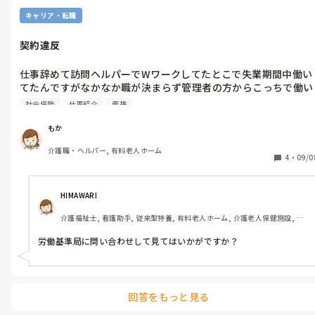
キャリア・転職
契約違反
仕事辞めて訪問ヘルパーでWワークしてたとこで失業期間中働い
てたんですがなかなか職が決まらず管理者の方からこっちで働い
たら？と言われとりあえず仕事決まるまで働こうと思い8月から
社会保険
仕事紹介
面接
保険も入れてもらって働いてたんですが、給与がどれぐらいなの
か教えてくれず不安なこともありWワークしてるんですがそれで
もか
この間いい求人があったから応募して面接したら内定いただいた
介護職・ヘルパー, 有料老人ホーム
んで、短かったですが10月から社会保険抜けたいと伝えたらそれ
4
・
09/0
は当然過ぎて相談して欲しかったのと、最初からそういうつもり
で入ってたんなら教えて欲しかったと言われ、保険入れたので新
規も取ったし回らなくなる可能性もあり断ると損失もでてくるの
HIMAWARI
で会社から訴えられるかもしれないと言われたんですが本当に訴
介護福祉士, 看護助手, 従来型特養, 有料老人ホーム, 介護老人保健施設, サ
えられることはあるのでしょうか？
ービス付き高齢者向け住宅, ショートステイ, デイサービス, 病院, 初任者研
修, 実務者研修, ユニット型特養, 小規模多機能型居宅介護
労働基準局に問い合わせして見てはいかがですか？
回答をもっと見る