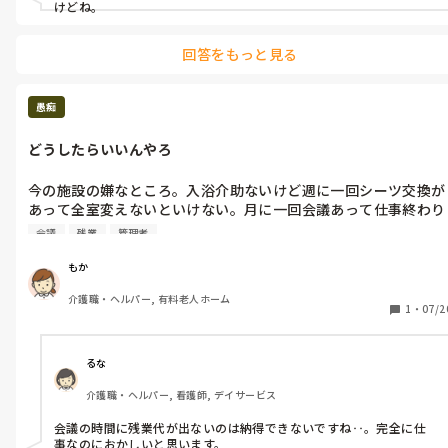
けどね。
回答をもっと見る
愚痴
どうしたらいいんやろ
今の施設の嫌なところ。入浴介助ないけど週に一回シーツ交換が
あって全室変えないといけない。月に一回会議あって仕事終わり
にあるけどその分は残業代でない。働いている職員が年配ばか
会議
残業
管理者
り。その人のテンションに合わせるのが疲れる。合わせんどけば
いいのに合わせてしまう。管理者が頼りない。疲れた。そろそろ
もか
辞めたい。12月まで頑張るかどうしようか悩む。どこいっても大
介護職・ヘルパー, 有料老人ホーム
変なことはあるんだけどね。
1
・
07/2
るな
介護職・ヘルパー, 看護師, デイサービス
会議の時間に残業代が出ないのは納得できないですね‥。完全に仕
事なのにおかしいと思います。
