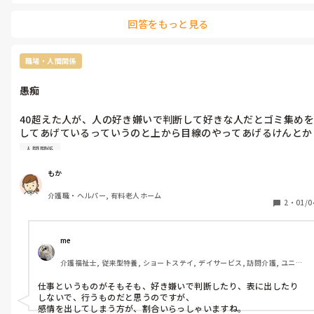
勤務日や時間の記録、タイムカードあればコピーや写真とっておい
た方がよさそう。
回答をもっと見る
職場・人間関係
愚痴
40超えた人が、人の好き嫌いで判断して好きな人だとゴミ集めを
してあげているっていうのと上から目線のやってあげるけんとか
言われると別にやってもらわんでいいしって思う。この仕事って
人間関係
好き嫌いとか関係なく協力しあうもんじゃないのかな。嫌になっ
てくるこの世界。
もか
介護職・ヘルパー, 有料老人ホーム
2
・
01/0
me 
介護福祉士, 従来型特養, ショートステイ, デイサービス, 訪問介護, ユニッ
ト型特養
仕事というものがそもそも、好き嫌いで判断したり、表に出したり
しないで、行うものだと思うのですが、

感情を出してしまう方が、割合いらっしゃいますね。
