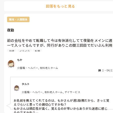
お疲れ様です。

回答をもっと見る
私は、洋画や洋ドラマが好きで、毎日観てます。怖いのを観ると、緊
張と安堵の繰り返しで、リラックス出来るのか、頭の中が切り替わ
ります。ヨガ習ってるのですが、ストレッチも、身体が楽になりま
す。お大事になさってくださいね
職場・人間関係
夜勤
前の会社をやめて転職して今は有休消化してて夜勤をメインに週
一で入ってるんですが、同行がありこの間三回目でだいぶん利用
者の名前も覚えて業務をこなしてたんですが、同行で指導する人
指導
イライラ
転職
が朝いちいちわかっているのに食堂に来る人の名前を言ってきて
それでイライラしててそのあともずっと言ってくるものだからイ
もか
ライラしてたけど親切心で言ってくれてるんだろうけどありがた
介護職・ヘルパー, 有料老人ホーム
迷惑だった。そして配膳下膳も指導する人は手伝うことなく口だ
1
・
04/2
けで1人でこなして疲れ果てた。
タルト
介護職・ヘルパー, 有料老人ホーム, デイサービス
お名前を教えてくれてるのは、もかさんが週1勤務だから、きっと覚
えづらいと思っての親切心ですかね？

もかさんは順応性が高く、覚えるのが早いからありがた迷惑に感じ
るのですかね？
