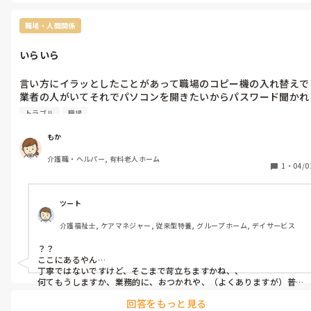
の問いにもなっている気がします。
職場・人間関係
いらいら
言い方にイラッとしたことがあって職場のコピー機の入れ替えで
業者の人がいてそれでパソコンを開きたいからパスワード聞かれ
て教えたけどそれでとならなかったから事務員に、聞いたらここ
トラブル
職場
にあるやんって指さされてパスワードがテープに貼られてたんだ
けどそのパソコンにはなかったから聞いたのにそんな言い方され
もか
てイラっとして言ってやろうかとおもったけど耐えた。
介護職・ヘルパー, 有料老人ホーム
1
・
04/0
ツート
介護福祉士, ケアマネジャー, 従来型特養, グループホーム, デイサービス
？？

ここにあるやん…

丁寧ではないですけど、そこまで苛立ちますかね、、

何てもうしますか、業務的に、おつかれや、（よくありますが）普
段から色々不満がある、のではないですかね…

回答をもっと見る
心身に良くないでしょうから、何とか回避の方法があれば、と思い