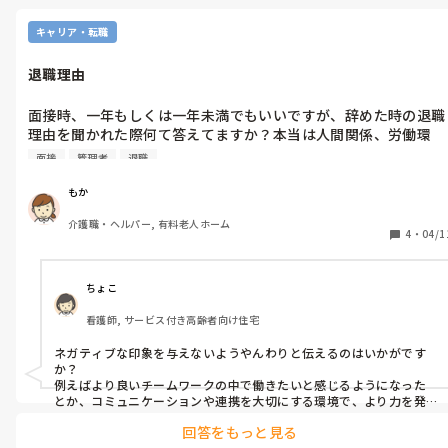
その場合はその人への気遣いも必要だと思うんです。

キャリア・転職
「もかさんが何もしていない」というのは、放置している間に、代
わりの仕事をしなかったと、代わってくれた人が上司に相談したの
退職理由
でしょうか？

私も相性というか、私はオバサンなので、若い子が好きな利用者か
面接時、一年もしくは一年未満でもいいですが、辞めた時の退職
ら嫌われて物を投げられたり怒鳴られて、たまらず若い子に代わって
理由を聞かれた際何て答えてますか？本当は人間関係、労働環
もらった事があります。

境、管理者と合わなかったが理由だけどそれを言うとまずいので
職務が違ったので、代われる業務が限られましたが、その人のサポ
面接
管理者
退職
皆さんの意見を聞かせてください
ートはしました。そういうチームワークを上司は言っているのかも
しれませんね。

もか
もかさんが何もしていないわけではないと自覚がおありだと思いま
介護職・ヘルパー, 有料老人ホーム
4
・
04/1
すが、チームワークを心掛けてみる良いキッカケになればこれも良
い経験ですよ。

でも、今後も怪我をする事が想定されるのであれば、ワンオペ夜勤
ちょこ
は危険ですね。
看護師, サービス付き高齢者向け住宅
ネガティブな印象を与えないようやんわりと伝えるのはいかがです
か？

例えばより良いチームワークの中で働きたいと感じるようになった
とか、コミュニケーションや連携を大切にする環境で、より力を発
揮したいと思ったなど。

回答をもっと見る
こんなことを大切にしている人なんだなと感じさせつつ、退職理由