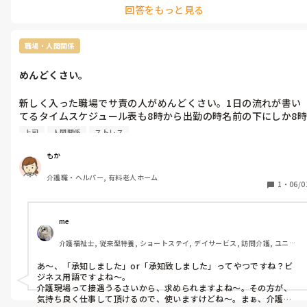
回答をもっと見る
多分、公休の連休は貰え無いですが…。

ロング夜勤の夜専だと、月に2回程そんな日がありますが、その代わ
り、有休も取ってますね〜
職場・人間関係
めんどくさい。
新しく入った職場でサ責の人がめんどくさい。1日の流れが書い
てるタイムスケジュール表も8時から出勤の時名前の下にしか8時
からであることかいてなくてタイムスケジュールのとこになにも
上司
人間関係
ストレス
書いてないからパッとみて8時から出勤ってわからないからその
時間帯は黒く囲むとかしてくださいって言ったらできませんって
もか
言われて、その他にも目上の人に了解しましたって書くのはおか
介護職・ヘルパー, 有料老人ホーム
しいですとかめんどくさー。。
1
・
06/0
me 
介護福祉士, 従来型特養, ショートステイ, デイサービス, 訪問介護, ユニッ
ト型特養
あ〜、「承知しました」or「承知致しました」ってやつですね？ビ
ジネス用語ですよね〜。

介護現場って接遇うるさいから、求められますよね〜。その方が、
気持ち良く仕事して頂けるので、使いますけどね〜。まぁ、介護