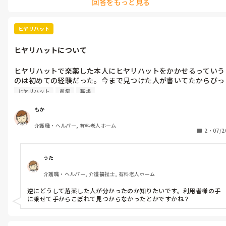
回答をもっと見る
ます。

まあ欠席者に後日伝達を行ったり、それを記録に残す手間を減らし
たいんでしょうね。欠席する側は『それくらいやればいいのに』で
しょうけど、それを漏れなく欠席者全員に行っていくのは業務負担に
ヒヤリハット
はなりますね。みんな最初から参加してくれた方が楽ですね。

訪問介護は専門でないのでうろ覚えで申し訳ありませんが…
ヒヤリハットについて
ヒヤリハットで楽薬した本人にヒヤリハットをかかせるっていう
のは初めての経験だった。今まで見つけた人が書いてたからびっ
くり。
ヒヤリハット
愚痴
職場
もか
介護職・ヘルパー, 有料老人ホーム
2
・
07/2
うた
介護職・ヘルパー, 介護福祉士, 有料老人ホーム
逆にどうして落薬した人が分かったのか知りたいです。利用者様の手
に乗せて手からこぼれて見つからなかったとかですかね？