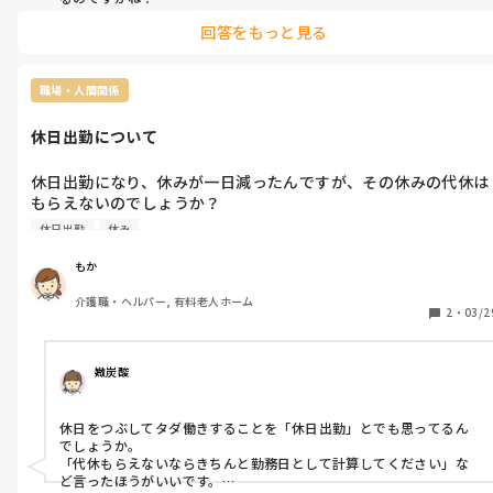
私も少ない勤務日数なので、ほんっっとに覚えづらく、顔や名前が
回答をもっと見る
似てる人も多くて、最初の頃はお名前を都度教えていただけてありが
たかったです。

同行って、確かに1から10まで教えられて、そんなの分かってるっ
職場・人間関係
て！と思う事ありますよね？臨機応変でいいじゃん？って事をイチ
イチね…

休日出勤について
しかも言い方がキツイ人もいるし！

口ばかりで動かない人、うちにもたくさんいますよ！みんな分かっ
休日出勤になり、休みが一日減ったんですが、その休みの代休は
てますから！

もらえないのでしょうか？

もかさんはそうしないようにしたら、他の方から信頼を得ることが
休みの件を話したら休日出勤ってしか返事が来ないんだけど。ど
できると思いますよ。

休日出勤
休み
ういうこと。
確かに夜勤明けの朝食時にそれやられたらキツイですよね！もかさ
んが配膳下膳の間にその人は与薬してるとか？

もか
その人とばかりシフト入るのでなければ大丈夫ですかね？うまくシ
介護職・ヘルパー, 有料老人ホーム
2
・
03/2
フトずらせたら良いのですが…
媺炭酸
休日をつぶしてタダ働きすることを「休日出勤」とでも思ってるん
でしょうか。

「代休もらえないならきちんと勤務日として計算してください」な
ど言ったほうがいいです。
