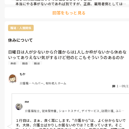
本当にやる事がないのであれば別ですが、正直、雇用者側としては
15分といえども時給勘案し4分の1ですし、その時間を私物化される
回答をもっと見る
のであれば労働の対価として生産性がなければ払いたくないのが本
心ですね(´・ω・｀)
職場・人間関係
休みについて
日曜日は人が少ないから介護からは1人しか枠がないから休めな
いってありえない気がするけど他のとこもそういうのあるのか
な？
愚痴
職員
職場
もか
介護職・ヘルパー, 有料老人ホーム
1
・
09/2
me 
介護福祉士, 従来型特養, ショートステイ, デイサービス, 訪問介護, ユニッ
ト型特養
１行目は、まぁ、良く耳にします。"介護から"は、よく分からないで
す。大体、介護士ばかりしか居ないのでは？と思っています。そこ