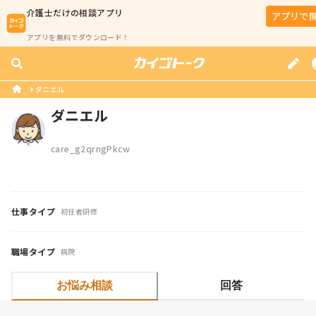
介護士
だけの相談アプリ
アプリで
アプリを無料でダウンロード！
ダニエル
ダニエル
care_g2qrngPkcw
仕事タイプ
初任者研修
職場タイプ
病院
お悩み相談
回答