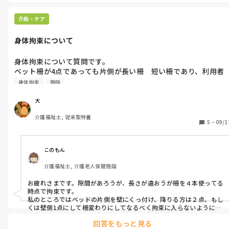
適性を見て皆さんに仕事を振ると、意外と個々のやりがいにつなが
るのではないでしょうか？資料作成なら、元事務職とか…
介助・ケア
身体拘束について
身体拘束について質問です。

ベット柵が4点であっても片側が長い柵　短い柵であり、利用者
が降りれるスペースがあれば身体拘束にはならないですか？
身体拘束
施設
大
介護福祉士, 従来型特養
5
・
09/1
このもん
介護福祉士, 介護老人保健施設
お疲れさまです。隙間があろうが、長さが違おうが柵を４本使ってる
時点で拘束です。

私のところではベッドの片側を壁にくっ付け、降りる方は２点、もし
くは壁側1点にして柵変わりにしてなるべく拘束に入らないようにし
ています。
回答をもっと見る