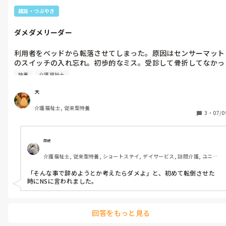
雑談・つぶやき
ダメダメリーダー
利用者をベッドから転落させてしまった。原因はセンサーマット
のスイッチの入れ忘れ。初歩的なミス。受診して骨折してなかっ
たけど打撲、、、フロアリーダーでありながらこんなミスをして
特養
介護福祉士
しまうなんて😞転落させてしまった利用者に申し訳ないし　忙し
い時間で受診に行ったから残った職員にも申し訳ない。この仕事
大
介護福祉士, 従来型特養
3
・
07/0
me 
介護福祉士, 従来型特養, ショートステイ, デイサービス, 訪問介護, ユニッ
ト型特養
「そんな事で辞めようとか考えたらダメよ」と、初めて転倒させた
時にNSに言われました。
回答をもっと見る