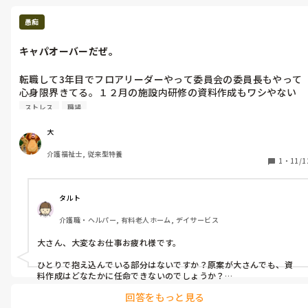
愚痴
キャパオーバーだぜ。
転職して3年目でフロアリーダーやって委員会の委員長もやって
心身限界きてる。１２月の施設内研修の資料作成もワシやない
か。。。
ストレス
職場
大
介護福祉士, 従来型特養
1
・
11/1
タルト
介護職・ヘルパー, 有料老人ホーム, デイサービス
大さん、大変なお仕事お疲れ様です。

ひとりで抱え込んでいる部分はないですか？原案が大さんでも、資
料作成はどなたかに任命できないのでしょうか？

回答をもっと見る
仕事を皆さんに振るのもリーダーかと。
