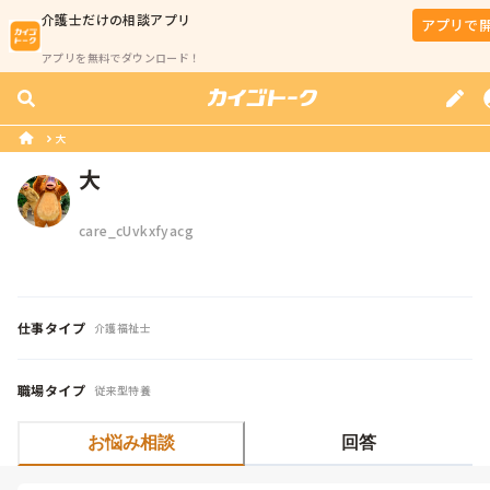
介護士
だけの相談アプリ
アプリで
アプリを無料でダウンロード！
大
大
care_cUvkxfyacg
仕事タイプ
介護福祉士
職場タイプ
従来型特養
お悩み相談
回答