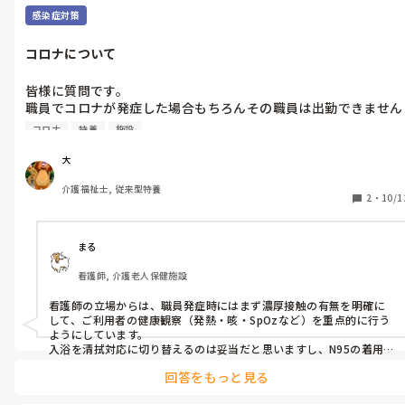
感染症対策
コロナについて
皆様に質問です。

職員でコロナが発症した場合もちろんその職員は出勤できません
が、ご利用者の対応はどうしてますか？？

コロナ
特養
施設
私の勤めている特養は職員が発生した場合職員皆N95マスク着
用。東フロア　西フロアの利用者が合同で使用してる食堂は封
大
鎖。2つのフロアは交流しないようにドアを閉める。入浴は清拭
介護福祉士, 従来型特養
対応。ってのを1週間です。
2
・
10/1
まる
看護師, 介護老人保健施設
看護師の立場からは、職員発症時にはまず濃厚接触の有無を明確に
して、ご利用者の健康観察（発熱・咳・SpOzなど）を重点的に行う
ようにしています。

入浴を清拭対応に切り替えるのは妥当だと思いますし、N95の着用・
ゾーニングも重要です。

回答をもっと見る
感染拡大がなければ、1週間で段階的に通常対応に戻す流れで良いと
思います。