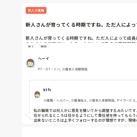
新人介護職
新人さんが育ってくる時期ですね。ただ人によって
新人さんが育ってくる時期ですね。ただ人によって成長
みなさんの施設では、もう一人分として数えて業務調整
新人
職員
ヘーイ
PT・OT・リハ, 介護老人保健施設
ktfs
介護職・ヘルパー, 介護福祉士, 介護老人保健施設, デイサービス,
私の職場では何人かに意見を聞いてから調整するみたいですよ
任せられるところは任せるようにして責任感を持ってもらう
出来ないところは上手くフォローするのが理想ですが、現場