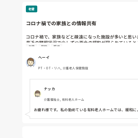
老健
体重が軽くても、抱えられた事で剥離したり、筋が違えたり
コロナ禍での家族との情報共有
コロナ禍で、家族などと疎遠になった施設が多いと思いま
最近の観戦状況で少しずつ面会の緩和が図られているとこ
老健
施設
職場
段階的に緩和させると思いますが、既に緩和されてきて
ヘーイ
PT・OT・リハ, 介護老人保健施設
ナッカ
介護福祉士, 有料老人ホーム
お疲れ様です。私の勤めている有料老人ホームでは、緩和によ