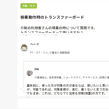
介助・ケア
移乗動作時のトランスファーボード
介助の利用者さんの移乗の時について質問です。

トランスファーボードって使いますか？

トランス
リハビリ
老健
使わずに介助でやりますか？

ヘーイ
使用状況はどんなもんかと思いまして。
PT・OT・リハ, 介護老人保健施設
me 
介護福祉士, 従来型特養, ショートステイ, デイサービス, 訪問介
基本的に、使った方が対象の方が楽ならば、使いたいと思い
が、可能であれば、対象者様が、楽だ、痛くないと言う方法
でもまあ、これは、どちらでと出来る状態(体重)の方です。

ユニット全体ですと、Lオムツ使用の方で、四肢の協力が出来
対象者が居るか居ないかですよね？

男性が1人で抱えられない位の体重なら、男性も女性も使い