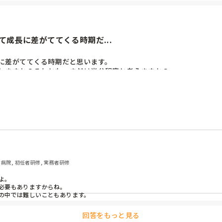
成長に差がててくる時期だ...
に差がててくる時期だと思います。

しますか？それとも、まだは半分程度と考えますか？
 病院, 初任者研修, 実務者研修
。

必要もありますからね。

の中では難しいこともあります。
回答をもっと見る