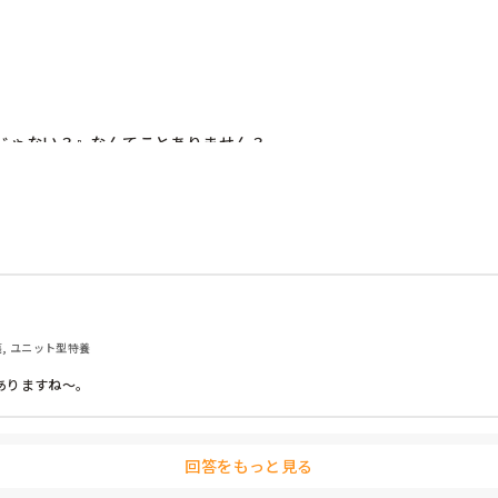
じゃない？』なんてことありません？

護, ユニット型特養
ありますね〜。
回答をもっと見る