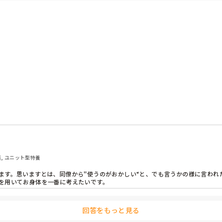
護, ユニット型特養
ます。思いますとは、同僚から"使うのがおかしい“と、でも言うかの様に言われ
を用いてお身体を一番に考えたいです。

ない方は、+フラットシーツを使わないと無理です。

回答をもっと見る
ます。抱えられる重さなら、使わない職員が多いです。これも、ユニットの主任の