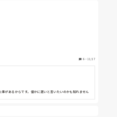
6
・
11/17
た事があるからです。僅かに遅いと言いたいのかも知れません
考え次第かと思います。
