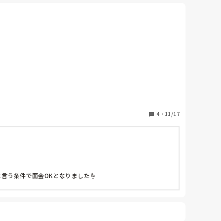
、使った方が良いと私は思います。
い。
4
・
11/17
言う条件で面会OKとなりました☝️