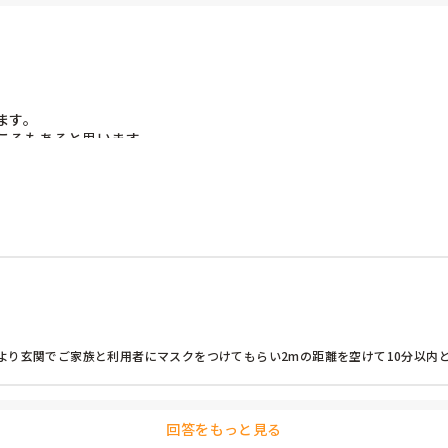
、痛いと思われるなら、職員も対象者様も、非常事態でない限り、習慣を改めて
す。

ろもあると思います。

いる施設があれば、最初の段階をどのように設定したか教えてくださ
り玄関でご家族と利用者にマスクをつけてもらい2mの距離を空けて10分以内と
回答をもっと見る