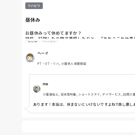
リハビリ
昼休み
お昼休みって休めてますか？

結局、記録したり物品準備したりと、『あれ？これ仕事
昼休憩
リハビリ
リハに限らず、みなさんどうなのでしょう？
ヘーイ
PT・OT・リハ, 介護老人保健施設
me 
介護福祉士, 従来型特養, ショートステイ, デイサービス, 訪問介
あります！本当は、休まないといけないですよね⁈良し悪し