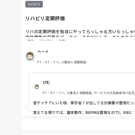
リハビリ
リハビリ定期評価
リハの定期評価を独自にやってらっしゃる方いらっしゃい
身体機能や背景をデータベースなどにして、まとめてる方
評価
リハビリ
老健
どんな内容があるのか教えてほしいです。
ヘーイ
PT・OT・リハ, 介護老人保健施設
ぴむ
PT・OT・リハ, 介護老人保健施設, サービス付き高齢者向け住宅,
昔デイケアにいた頃、厚労省？が出してる計画書が面倒だっ
覚えてる限りでは、基本動作、BI(FIMは面倒なので)、B
認知機能は長谷川よりMMSEでとっていました。