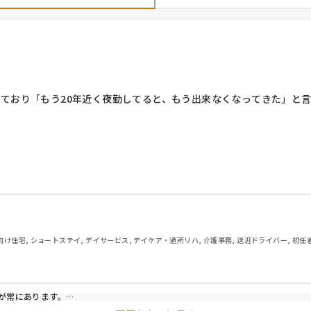
しており「もう20年近く夜勤してると、もう出来なくなってきた」と
動願を出すそうです。
け住宅, ショートステイ, デイサービス, デイケア・通所リハ, 介護事務, 送迎ドライバー, 初任
常にあります。

ズムが狂ってしまいました。
