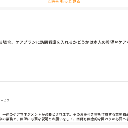
回答をもっと見る
いるからと言う夜勤者もいます。

る場合、ケアプランに訪問看護を入れるかどうかは本人の希望やケアマ
サービス
、一連のケアマネジメントが必要とされます。そのお墨付き書を作成する業務独占
ネの業務で、医師に必要な説明とお願いをして、医師も医療的な関わりの必要へ
ス、また逆に医師はOKでも、ケアマネがまだ不要、または他のサービス利用が