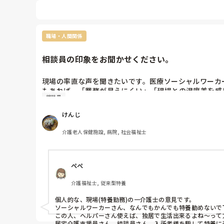
職場・人間関係
相談員の印象をお聞かせください。
現場の率直な声を聞きたいです。医療ソーシャルワーカ
もあれば、「業務が見えにくい」「現場との温度差を感
相談員
つなげるヒントにしたいです。
けんじ
介護老人保健施設, 病院, 社会福祉士
ぺぺ
介護福祉士, 従来型特養
個人的な、現場(特養勤務)の一介護士の意見です。

ソーシャルワーカーさん、なんでもかんでも特養勧めないで下
この人、ヘルパーさん使えば、独居で生活出来るよね～って方
居宅介護支援員さん、相談員さん、入所者様を騙して特養に