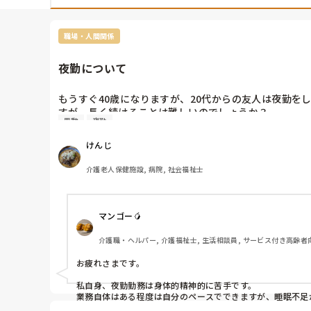
職場・人間関係
夜勤について
もうすぐ40歳になりますが、20代からの友人は夜勤を
すが、長く続けることは難しいのでしょうか？

異動
夜勤
友人は大規模の法人にいるので、日勤だけの事業所に異
けんじ
介護老人保健施設, 病院, 社会福祉士
マンゴー🥭
介護職・ヘルパー, 介護福祉士, 生活相談員, サービス付き高齢者向
お疲れさまです。

私自身、夜勤勤務は身体的精神的に苦手です。

業務自体はある程度は自分のペースでできますが、睡眠不足が
夜勤者不足のため毎月数回入りますが、今月は8回入り生活リ