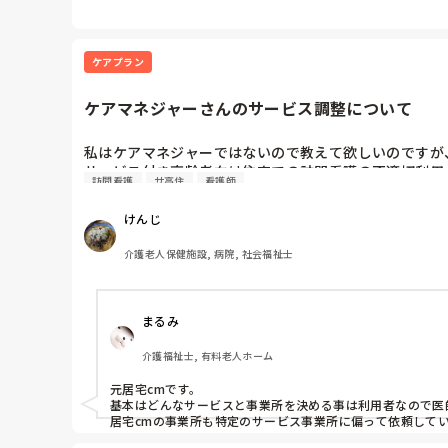
も稀にはありました。

ただ、基本は利用者様様の、ご家族の思いは、医師、ケアマ
しかし、何にでも例外はつきものですが、これは長くなりま
ケアプラン
ケアマネジャーさんのサービス調整について
私はケアマネジャーではないので教えて欲しいのですが
サービス付き高齢者向け住宅での訪問看護の不適切利用
訪問看護
サ高住
看護師
けんじ
介護老人保健施設, 病院, 社会福祉士
まるみ
介護福祉士, 有料老人ホーム
元居宅cmです。

基本はどんなサービスと事業所を決める事は利用者なので医
居宅cmの事業所も特定のサービス事業所に偏って依頼して