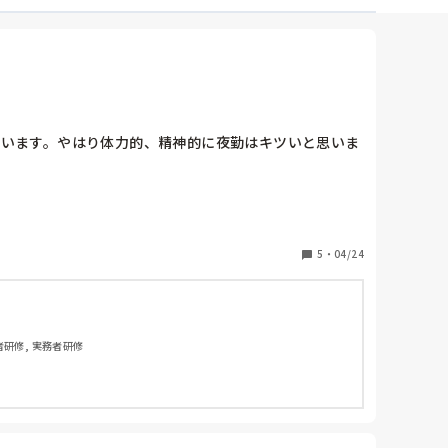
言います。やはり体力的、精神的に夜勤はキツいと思いま
5
・
04/24
者研修, 実務者研修