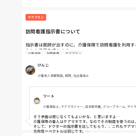
けんじさんのご友人が仰る通り私自身はきついですね。

ケアプラン
夜勤者に聞くと夜型人間、ショートスリーパー、など向いて
自分の身体に合った時間帯で働くのが1番だと感じてます。
訪問看護指示書について
指示書は医師が出すのに、介護保険で訪問看護を利用す
なんか矛盾を感じます。
介護保険
訪問看護
ケアプラン
けんじ
介護老人保健施設, 病院, 社会福祉士
ツート
介護福祉士, ケアマネジャー, 従来型特養, グループホーム, デイ
そう矛盾は感じなくてもよいかな、と思いますよ…

介護保険の番人はケアマネです。なのでその制度を使うのは
そして、ドクターの指示書を出してもらう、、これもケアマ
方向性＝ベクトルは同じです。

当然、ケアマネがそのつもりで依頼しても了承されないケー