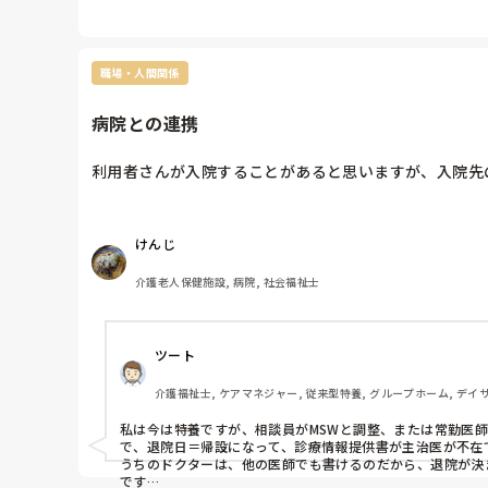
職場・人間関係
病院との連携
利用者さんが入院することがあると思いますが、入院先
けんじ
介護老人保健施設, 病院, 社会福祉士
ツート
介護福祉士, ケアマネジャー, 従来型特養, グループホーム, デイ
私は今は特養ですが、相談員がMSWと調整、または常勤医
で、退院日＝帰設になって、診療情報提供書が主治医が不在
うちのドクターは、他の医師でも書けるのだから、退院が決
です…