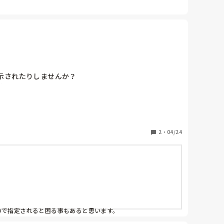
考えるような事はしないですね…

されたりしませんか？

ね。
2
・
04/24
ので指定されると困る事もあると思います。