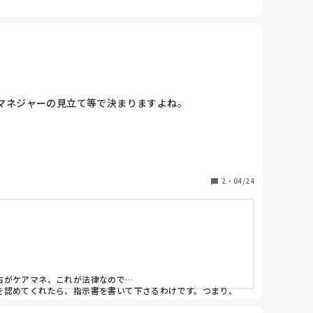
ネジャーの見立て等で決まりますよね。

2
・
04/24
がケアマネ、これが法律なので…

を認めてくれたら、指示書を書いて下さるわけです。つまり、
望ましいなどのアセスメント結果で、プランには載せないケース