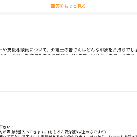
回答をもっと見る
ーや支援相談員について、介護士の皆さんはどんな印象をお持ちでし
じる」といった意見もあるのではと思います。良い点・モヤっとする
さい！

が沢山特養入ってきます。(もちろん要介護3以上の方ですが)

連れて来ないで下さい！事情があるのは分かります、だつたら、ショートを使って