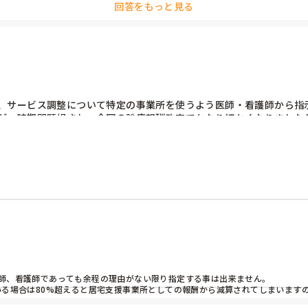
回答をもっと見る
ネともに尊重する事でよりよい業務上の利点も得られるので、わざわざ否定を先に
すから、指が疲れるので打てません…
、サービス調整について特定の事業所を使うよう医師・看護師から指示
が一時期問題視され、今回の診療報酬改定でかなり細かくなりました
師、看護師であっても余程の理由がない限り指定する事は出来ません。

いる場合は80%超えると居宅支援事業所としての報酬から減算されてしまいます