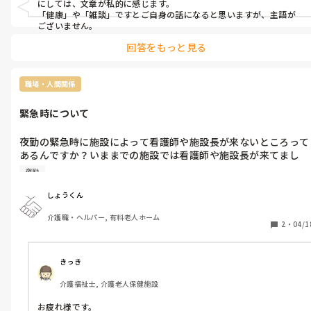
にしては、文章が私的に感じます。

「健康」や「雑談」ですとご自身の話になると思いますが、主語が
ございません。
回答をもっと見る
職場・人間関係
緊急時について
夜勤の緊急時に施設によって看護師や施設長が来ないところって
あるんですか？いままでの施設では看護師や施設長が来てまし
た。オンコールで指示もらってその指示に従って行うのが基本、
夜勤
普通ですか？
しょうくん
介護職・ヘルパー, 有料老人ホーム
2
・
04/1
きっき
介護福祉士, 介護老人保健施設
お疲れ様です。
