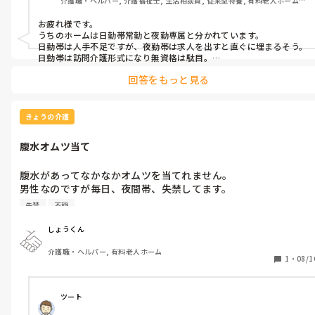
介護職・ヘルパー, 介護福祉士, 生活相談員, 従来型特養, 有料老人ホーム, 
デイサービス, デイケア・通所リハ, ユニット型特養
お疲れ様です。

うちのホームは日勤帯常勤と夜勤専属と分かれています。

日勤帯は人手不足ですが、夜勤帯は求人を出すと直ぐに埋まるそう。

日勤帯は訪問介護形式になり無資格は駄目。

夜勤帯は訪問ではないため、無資格でも出来ます。

回答をもっと見る
副業が多く「年寄りは寝るだろう」という感覚で来るのでしょう
ね？

本当は夜間覚醒が多いことが多いのに…

早く寝てください！

きょうの介護
何をフラフラ歩いているの！いい加減にして！

みたいなこともあります。

腹水オムツ当て
施設側も夜間の利用者さんの様子や認知症による 幻聴 幻覚 などをし
っかりレクリエーションで教える必要があると思いますよ。
腹水があってなかなかオムツを当てれません。

男性なのですが毎日、夜間帯、失禁してます。

なにかいい方法ありますでしょうか？

失禁
不穏
kotが出てない時、不穏な時に手を出すこともあります。声かけ
で対処してます。落ち着かせるためにリスペ内服してます。
しょうくん
介護職・ヘルパー, 有料老人ホーム
1
・
08/1
ツート