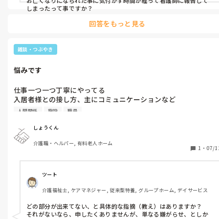
お亡くなりになられた事に気付かず時間が経って看護師に報告して
しまったって事ですか？
回答をもっと見る
雑談・つぶやき
悩みです
仕事一つ一つ丁寧にやってる

入居者様との接し方、主にコミュニケーションなど

真面目に頑張ってるのに仕事できてない、理解不足などとモノハ
人間関係
施設
職員
ラ発言。信頼していた職員からも冷めた対応。えこひいきされる
ようになりました。

しょうくん
今まで仕事してきた中でこんなことなかったのに

介護職・ヘルパー, 有料老人ホーム
孤独になりそうで。もう仕事行くのが怖くなってきた。

1
・
07/1
いまの自分何やってもダメなのかよくわかりません。

他の職員に比べて一生懸命に仕事してるのに。

批判ばっかされる。必要ないってことなのかな？
ツート
介護福祉士, ケアマネジャー, 従来型特養, グループホーム, デイサービス
どの部分が出来てない、と具体的な指摘（教え）はありますか？

それがないなら、申したくありませんが、単なる嫌がらせ、としか