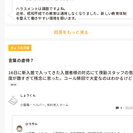
ハラスメントは課題ですよね。

近年、昭和平成での教育は通用しなくなりました。新しい教育体制
を整えて働きやすい環境を願います。
回答をもっと見る
きょうの介護
言葉の虐待？
16日に新入居で入ってきた入居者様の対応にて夜勤スタッフの態
度が酷すぎて残念に思った。コール頻回で大変なのはわかるけど
あの対応は流石にダメだと思った。声かけの一つ一つが入居者に
職員
とって怒りを表しているような感じが見受けられる。他の職員も
同様に。
しょうくん
介護職・ヘルパー, 有料老人ホーム
4
・
11/1
ひろやん