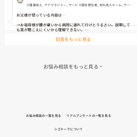
ーとしている。

介護福祉士, ケアマネジャー, サービス提供責任者, 有料老人ホーム, サービ
病院から処方された薬を自己管理となっているが飲み合わせなど
ス付き高齢者向け住宅, デイサービス, デイケア・通所リハ, 訪問介護, ユニ
が激しく言われた通りに服用できていない。

ット型特養, 居宅ケアマネ, 障害福祉関連
お父様が怒っている内容は…

内服している薬がいろいろあり薬の副作用も原因かと思われる。
→お祖母様が腰が痛いから病院に連れて行けとうるさい。説明して
本人の薬を確認してみると精神薬、眠剤、耳鼻科の薬、皮膚科の
も耳が聴こえにくいから理解できない。

薬、血圧の薬など様々な薬がたくさん…。精神薬のデパスという
回答をもっと見る
でしょうか？

薬が多量に。

薬の管理をしても本人がまた再度病院へ行き処方するため対応策
ちなみに介護保険サービスは利用していますか？
が見つからない。

要介護1

お悩み相談をもっと見る
立位、歩行独歩あり、ふらつきたまにあり。

尿意、便意あり、義歯あり、オムツなし。

難聴のため左しか聴こえない。

言葉の理解などができない状態である。

その他

お悩み相談の一覧を見る
リアルアンケートの一覧を見る
シゴトークについて