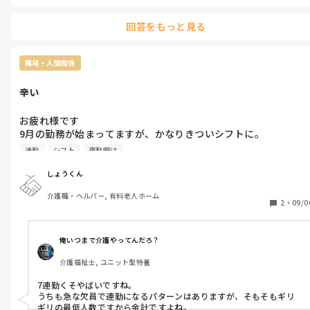
回答をもっと見る
職場・人間関係
辛い
お疲れ様です

9月の勤務が始まってますが、かなりきついシフトに。

後半に職員が1人退職して新人追加。

連勤
シフト
夜勤明け
それでも人が足りない。休みも削られてしまうかも知れません。
自分のシフトでは7連勤あったり、夜勤明けの次の日が早番や日
しょうくん
勤、遅番とあったりで身体が保つか不安。体調不良で休めない
介護職・ヘルパー, 有料老人ホーム
し、大丈夫かなって。

2
・
09/0
介護スタッフ協力しながらみんなで頑張っているのに、あまり手
伝ってくれない看護師…。文句ばかり言う看護師もいてイラって
くる。
俺いつまで介護やってんだろ？
介護福祉士, ユニット型特養
7連勤くそやばいですね。

うちも急な欠員で連勤になるパターンはありますが、そもそもギリ
ギリの最低人数ですから余計ですよね。
