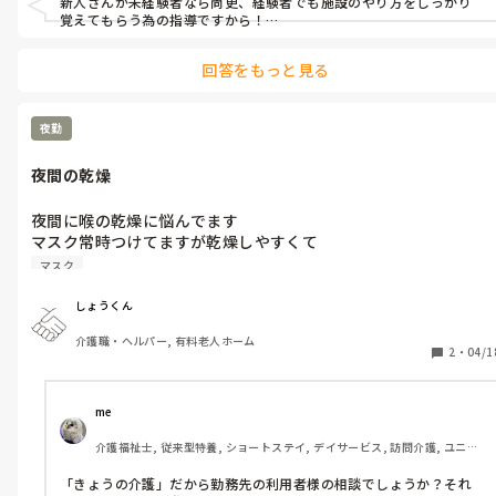
新人さんが未経験者なら尚更、経験者でも施設のやり方をしっかり
覚えてもらう為の指導ですから！

施設の先輩として高圧的になる人より少し不安を覚えている人の方
回答をもっと見る
が丁寧なので大丈夫ですよ。

業務や知識として分からない事があっても後で修正して教えたりす
れば良いだけなので！

夜勤
気張らず頑張って下さいね！
夜間の乾燥
夜間に喉の乾燥に悩んでます

マスク常時つけてますが乾燥しやすくて

何かいい方法ありますか？
マスク
しょうくん
介護職・ヘルパー, 有料老人ホーム
2
・
04/1
me 
介護福祉士, 従来型特養, ショートステイ, デイサービス, 訪問介護, ユニッ
ト型特養
「きょうの介護」だから勤務先の利用者様の相談でしょうか？それ