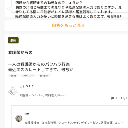
何時から何時までの勤務なのでしょうか？

朝食の介助と時間までの見守りや経過記録の入力はありますが、見
守りしてる間に日勤者がトイレ誘導と居室誘導してくれます。

経過記録の入力が多いと時間を過ぎる事はよくあります。夜勤明けは
回答をもっと見る
愚痴
看護師からの
一人の看護師からのパワハラ行為

最近エスカレートしてきて、何故か

風呂の介助の時にはガミガミ文句言ってくる

文句
パワハラ
看護師
僕だけ怖い目で見てくるため嫌な感じします

頑張っているんですけどね…

しょうくん
働いているスタッフも言ってました…

介護職・ヘルパー, 有料老人ホーム
看護師からのいじめなどで辞めた人もいて

1
・
11/2
今のターゲットが僕かも。
me 
介護福祉士, 従来型特養, ショートステイ, デイサービス, 訪問介護, ユニッ
ト型特養