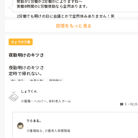
夜勤が1労働か2労働かによりますね～

実働8時間の1労働夜勤なら全然あります。

2労働でも明けの日に会議とかで全然休みありません！笑
回答をもっと見る
きょうの介護
夜勤明けのキツさ
夜勤明けのキツさ

定時で帰れない。

9時から申し送りで

申し送り
食事介助
夜勤明け
それから食事介助、排泄となると

帰りが遅くなる。

しょうくん
介護職・ヘルパー, 有料老人ホーム
5
・
02/0
りらまる。
介護福祉士, 介護老人保健施設