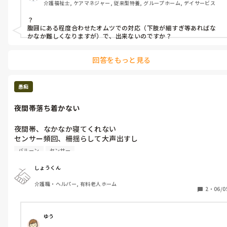
介護福祉士, ケアマネジャー, 従来型特養, グループホーム, デイサービス
？

腹囲にある程度合わせたオムツでの対応（下肢が細すぎ等あればな
かなか難しくなりますが）で、出来ないのですか？
回答をもっと見る
愚痴
夜間帯落ち着かない
夜間帯、なかなか寝てくれない

センサー頻回、柵揺らして大声出すし

バルーン入っているのに尿意頻回だし

バルーン
センサー
落ち着いてくれ、頼むから。

落ち着かないひとは眠剤出してほしい

しょうくん
眠剤、早く飲ませる人いてどうなのかなって思う

介護職・ヘルパー, 有料老人ホーム
18時半に服用って早くないですか？

2
・
06/0
17時に夕飯食べて夕薬飲ますのに。

ゆう