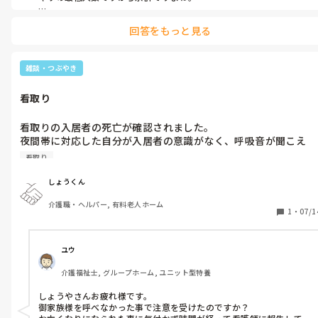
体調不良で休めず体壊したら、出勤できませんから、万が一の時は
回答をもっと見る
休んでください。現場は、人がいなけりゃいないなりの回しかたす
るものです。業務なんて削るしかなく、生活に必用最低限な業務でな
んとかするしかないです。看護師は施設によりますので仕方ないで
す。

雑談・つぶやき
事務職などのヘルプはないんですか？ケアマネや相談員など。介護業
務できなくても見守りくらいはやってほしいですよね。
看取り
看取りの入居者の死亡が確認されました。

夜間帯に対応した自分が入居者の意識がなく、呼吸音が聞こえ
ず、顔色も青白くなり、血圧・脈エラー表示続いていた。1時間
看取り
回を徹底していました。ちょうど相方が22時から休憩に入り、入
居者の対応したのが自分だった。

しょうくん
看護師から厳しい注意を受けました。でも対応した自分が悪いよ
介護職・ヘルパー, 有料老人ホーム
うな言い方になってるため、責任もかねて準備はできてます。
1
・
07/1
ユウ
介護福祉士, グループホーム, ユニット型特養
しょうやさんお疲れ様です。

御家族様を呼べなかった事で注意を受けたのですか？
