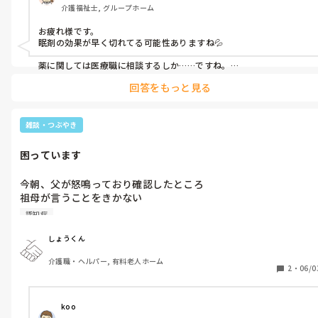
介護福祉士, グループホーム
お疲れ様です。

眠剤の効果が早く切れてる可能性ありますね💦

薬に関しては医療職に相談するしか……ですね。

回答をもっと見る
その前にユニットでその状態をは託して、リーダーなり 代表になる
人に働き掛けてもらわないと難しいですね。
雑談・つぶやき
困っています
今朝、父が怒鳴っており確認したところ

祖母が言うことをきかない

補聴器の音量を下げて聞こえない

認知症
試しに音量を上げても反応なし、故障か？

新しい補聴器を購入のため連れて行くと嫌、いらない、雑音が気
しょうくん
になると拒否あり。腰が痛いから整形に行くと何度も訴えるが→
介護職・ヘルパー, 有料老人ホーム
今まで痛くて整形に受診しているが湿布のみの対応。

2
・
06/0
脳神経に連れて行っても脳の異常はなし、認知症もない、パーキ
ンソンもない等とのこと、難聴で左しか聴こえない。会話が成立
しなく言葉の理解などができない状態。言われたことを行えずぼ
koo