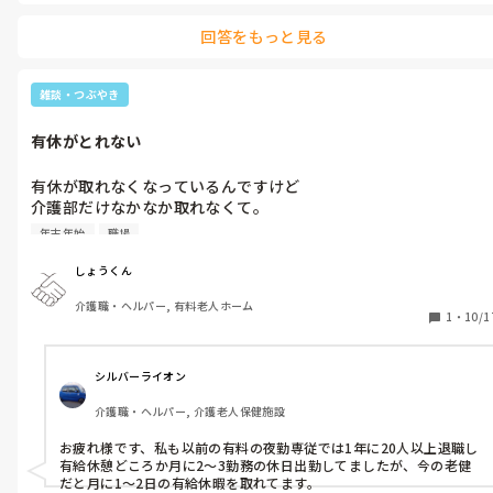
回答をもっと見る
雑談・つぶやき
有休がとれない
有休が取れなくなっているんですけど

介護部だけなかなか取れなくて。

人手足りないとか言ってたので

年末年始
職場
今後取れないことが続けば考えなくちゃいけないのかなって。去
年から今年の夏にかけて14名も離職してるんで。年末年始も休め
しょうくん
なさそう。
介護職・ヘルパー, 有料老人ホーム
1
・
10/1
シルバーライオン
介護職・ヘルパー, 介護老人保健施設
お疲れ様です、私も以前の有料の夜勤専従では1年に20人以上退職し
有給休憩どころか月に2〜3勤務の休日出勤してましたが、今の老健
だと月に1〜2日の有給休暇を取れてます。