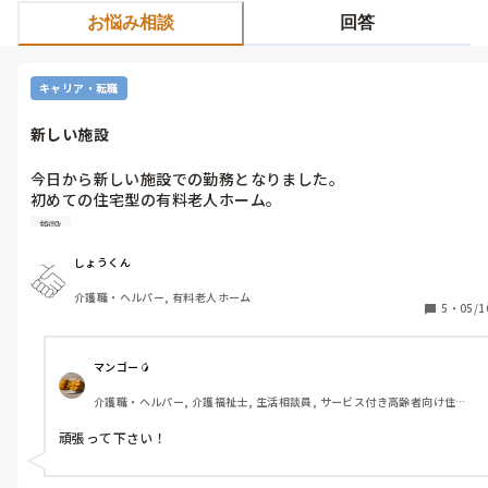
お悩み相談
回答
キャリア・転職
新しい施設
今日から新しい施設での勤務となりました。

初めての住宅型の有料老人ホーム。

初日はすごく緊張しますよね。

施設
しょうくん
介護職・ヘルパー, 有料老人ホーム
5
・
05/1
マンゴー🥭
介護職・ヘルパー, 介護福祉士, 生活相談員, サービス付き高齢者向け住宅, 
ショートステイ, デイサービス, デイケア・通所リハ, 介護事務, 送迎ドライ
バー, 初任者研修, 実務者研修
頑張って下さい！