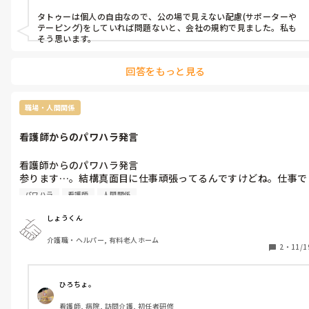
タトゥーは個人の自由なので、公の場で見えない配慮(サポーターや
テーピング)をしていれば問題ないと、会社の規約で見ました。私も
そう思います。
回答をもっと見る
職場・人間関係
看護師からのパワハラ発言
看護師からのパワハラ発言

参ります…。結構真面目に仕事頑張ってるんですけどね。仕事で
きてないって言われたらきついですね。前の施設では仕事できる
パワハラ
看護師
人間関係
人間としてみんなから必要とされていたのに。人間関係が最初良
かったのに、だんだんと駄目になっていくから精神的に倒れそ
しょうくん
う。
介護職・ヘルパー, 有料老人ホーム
2
・
11/1
ひろちょ。
看護師, 病院, 訪問介護, 初任者研修