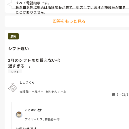
すべて電話指示です。

救急車を呼ぶ場合は看護師長が来て、対応していますが施設長が来る
ことはありません。
回答をもっと見る
愚痴
シフト遅い
3月のシフトまだ貰えない😖

遅すぎる…。

シフト
しょうくん
介護職・ヘルパー, 有料老人ホーム
2
・
02/2
いろはに改名
デイサービス, 初任者研修
お疲れ様です。
