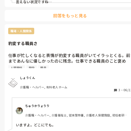
言えない状況ですね…
回答をもっと見る
職場・人間関係
豹変する職員さ
仕事が忙しくなると表情が豹変する職員がいてイラっとくる。前
まであんなに優しかったのに残念。仕事できる職員のこと褒め
て、できない職員には冷たい態度。僕にも最近、そんな態度で何
人間関係
施設
職員
かしら言ってくる…。人間関係悪くするイメージが出てて働くの
も限界かもしれない。
しょうくん
介護職・ヘルパー, 有料老人ホーム
3
・
06/2
ちゅうかりょうり
介護職・ヘルパー, 介護福祉士, 従来型特養, 介護老人保健施設, 初任者研
修, 実務者研修
いますよ。どこにでも。