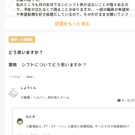
私のところも月の末日でないとシフト表が出ないことが度々あるの
で、予定が立たなくて困ることがありますが、 一部の職員が希望休
や希望勤務を好き放題だしているので、そのわがままを聞いてシフ
トを作るのだから大変だなと思うと、遅くても仕方がないと思うよ
回答をもっと見る
うにしています。
職場・人間関係
どう思いますか？
業務　シフトについてどう思いますか？

夜勤明け

シフト
夜勤
次の日が休みか夜勤ならわかりますが

明け→早番

しょうくん
明け→日勤

介護職・ヘルパー, 有料老人ホーム
明け→遅番

6
・
02/0
これは違法ですか？
もとか
介護福祉士, PT・OT・リハ, 介護老人保健施設, サービス付き高齢者向け
住宅, ショートステイ, 病院