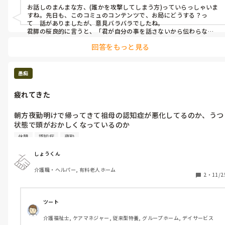
お話しのまんまな方、(誰かを攻撃してしまう方)っていらっしゃいま
すね。先日も、このコミュのコンテンツで、お局にどうする？っ
て　話がありましたが、意見バラバラでしたね。

君膵の桜良的に言うと、「君が自分の事を話さないから伝わらな
い」そうです。

回答をもっと見る
私は話は真摯に受け止めますし、目を見て話をします。目を見れてな
いと、無視されたと言われます。必要以上のぐちぐちは、聞き流して
話題を変える。尋ねられた事を〇〇さんは？と返したりします。大体
愚痴
は、「大変お忙しい中対応ありがとうございました」と、「ご教示
(ご指導)ありがとうございました。励みます！」と、伝えるかな。

疲れてきた
後、実際に、誰か底辺の人が居ると他の人のミスが目立たなくなる
そうですね。

朝方夜勤明けで帰ってきて祖母の認知症が悪化してるのか、うつ
立場が直属の指導係など近い方なら、「目が怖いのが気になって、折
状態で頭がおかしくなっているのか

角の大切な話が頭に入って来ないので、目を見ずに聞いても良いで
何度も同じこと聞かれて疲れてきた。

すか」など、そのまま素直に返しますけど、多分違う部署ですよね？
休憩
認知症
夜勤
部署違うと、守って貰えないので、「はい！」って言いながら頑張
るしかない所かなと思います。　
今日は夜勤明けで帰ってきて

しょうくん
まともに休憩も出来なかったから。

介護職・ヘルパー, 有料老人ホーム
不穏による入居者の対応で。

2
・
11/2
結局その入居者が寝たのが夜中3時すぎ。

6時頃にマックコール頻回。

ツート
介護福祉士, ケアマネジャー, 従来型特養, グループホーム, デイサービス