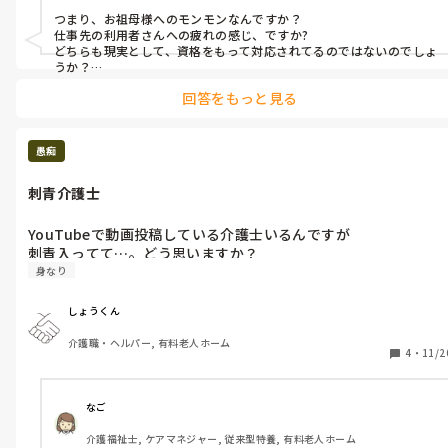
つまり、お祖母様へのモンモンなんですか？

仕事先の利用者さんへの疲れの感じ、ですか?

どちらも現実として、資格をもって対応されてるのではないのでしょ
うか？

お祖母様の件は、ご家族なので、余計思いがあり、疲れるでしょう。

回答をもっと見る
利用者さんは、元々そんな問題があるので、施設に頼る、、私達は
それを支える仕事です。売上ノルマがあるわけではないです。きつい
のもある、それが仕事です。

ま、お疲れは分かります。でも、だから、、？
愚痴
刺青介護士
YouTubeで動画投稿している介護士いるんですが

刺青入ってて…。どう思いますか？
身なり
しょうくん
介護職・ヘルパー, 有料老人ホーム
4
・
11/2
なご
介護福祉士, ケアマネジャー, 従来型特養, 有料老人ホーム