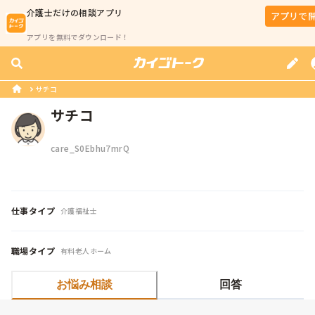
介護士
だけの相談アプリ
アプリで
アプリを無料でダウンロード！
サチコ
サチコ
care_S0Ebhu7mrQ
仕事タイプ
介護福祉士
職場タイプ
有料老人ホーム
お悩み相談
回答