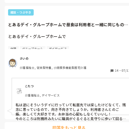
よろしくお願いします。
雑談・つぶやき
とあるデイ・グループホームで昼食は利用者と一緒に同じものを
食べます。そ...
とあるデイ・グループホームで

昼食は利用者と一緒に同じものを食べます。

休憩
グループホーム
デイサービス
それも休憩扱いだから、完全自由な休憩は45分間です。

食べた分は給料から天引きです。(強制)

さいの
介護福祉士, 従来型特養, 小規模多機能型居宅介護
...おかしいと思うのは僕だけでしょうか？

14
・
07/1
休憩削られ、昼食の自由もない。しかもしっかり徴収。
こたつ
介護福祉士, デイサービス
私は逆にそういうデイに行っていて転居先では探したけどなくて、残
念に思っているので、向き不向きでしょうか。利用者さんとのご
飯、楽しくて大好きです。お弁当の心配もしなくていいし！

今のところは刑務所みたいに職員がぐるぐると見守りに歩いて回る
のでちょっと…。
回答をもっと見る