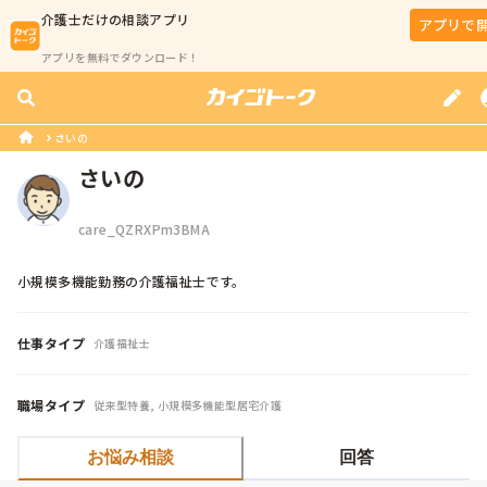
介護士
だけの相談アプリ
アプリで
アプリを無料でダウンロード！
さいの
さいの
care_QZRXPm3BMA
小規模多機能勤務の介護福祉士です。
仕事タイプ
介護福祉士
職場タイプ
従来型特養, 小規模多機能型居宅介護
お悩み相談
回答