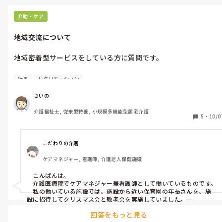
介助・ケア
地域交流について
地域密着型サービスをしている方に質問です。

地域交流として、どんなことをやっていますか？

行事
レクリエーション
レクや行事など。

また、地域の人への周知の為に行っていることはありますか？

さいの
介護福祉士, 従来型特養, 小規模多機能型居宅介護
コロナ以前に行っていた事でもかまいません。

5
・
10/0
色々教えてください🙇‍♂️
こだわりの介護
ケアマネジャー, 看護師, 介護老人保健施設
　こんばんは。

　介護医療院でケアマネジャー兼看護師として働いているものです。

　私の働いている施設では、施設から近い保育園の年長さんを、施
設に招待してクリスマス会と敬老会を実施していました。

　コロナ禍では中止しています。

回答をもっと見る
　今年は利用者の作った七夕飾りと園児の作った七夕飾りを交換し