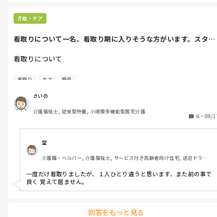
交流を図りました。
介助・ケア
看取りについて一名、看取り期に入りそうな方がいます。スタッ
フで何が出来...
看取りについて

一名、看取り期に入りそうな方がいます。

看取り
ケア
職員
スタッフで何が出来るか検討しているところです。

さいの
看取りを経験された方、

介護福祉士, 従来型特養, 小規模多機能型居宅介護
・こういうことをやったよ

6
・
09/1
・こうすればよかった

など、色々と考えを教えていただければと思います。

空
介護職・ヘルパー, 介護福祉士, サービス付き高齢者向け住宅, 送迎ドライ
追記

バー
一度だけ看取りましたが、１人ひとり違うと思います、また前の事で
利用者様一人一人、対応が変わるので、一辺倒ではないのは重々
良く 覚えて居ません。
承知の上、みなさんの体験談や考えを教えていただければと思い
ます！

回答をもっと見る