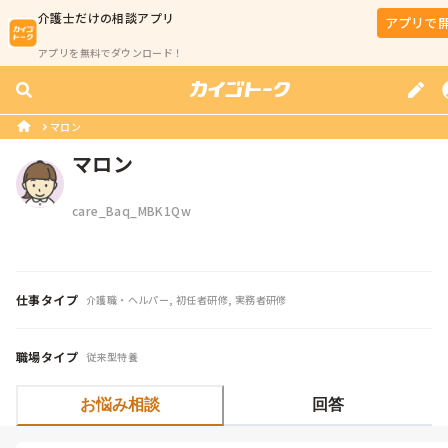
介護士
だけの相談アプリ
アプリで
アプリを無料でダウンロード！
マロン
マロン
care_Baq_MBK1Qw
仕事タイプ
介護職・ヘルパー, 初任者研修, 実務者研修
職場タイプ
従来型特養
お悩み相談
回答