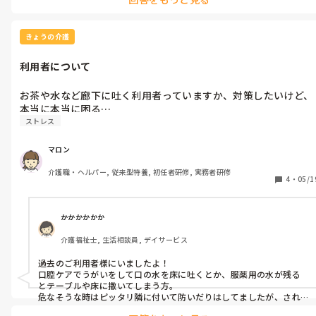
きょうの介護
利用者について
お茶や水など廊下に吐く利用者っていますか、対策したいけど、
本当に本当に困る…
ストレス
マロン
介護職・ヘルパー, 従来型特養, 初任者研修, 実務者研修
4
・
05/1
かかかかかか
介護福祉士, 生活相談員, デイサービス
過去のご利用者様にいましたよ！

口腔ケアでうがいをして口の水を床に吐くとか、服薬用の水が残る
とテーブルや床に撒いてしまう方。

危なそうな時はピッタリ隣に付いて防いだりはしてましたが、され
てしまったら拭き取り→消毒で対処してました。