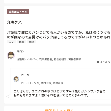
パニック状態みたいになって動きが遅いです。

介護用品・用具
毎日お腹も痛ければ、気持ちも焦りや不安でいっぱいいっぱいで
睡眠もあまり…

介助ケア。
まだ、1ヶ月経ってないって事もありますが…

介護職で腰にカバンつけてる人がいるのですが、私は腰につける
のが嫌なので肩掛けのバック探してるのですがいいやつとかあれ
行動も遅い気がします…

ば教えてください。
こんな職員居てるのでしょうか…

ケア
職員
職場
もう、また、涙が出そうです

マロン
介護職・ヘルパー, 従来型特養, 初任者研修, 実務者研修
私はこのままできるかと疑心暗鬼です。

2
・
08/2
むーきー
PT・OT・リハ, 訪問介護, 訪問看護
こんばんは。ユニクロのやつはどうですか？黒とかシンプルな色の
ものもありますよ！僕はそれを使ってること多いです。
回答をもっと見る