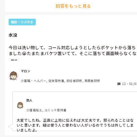
回答をもっと見る
雑談・つぶやき
水没
今日は洗い物して、コール対応しようとしたらポケットから落ち
ました😭たまたまバケツ置いてて、そこに落ちて画面映らなくな
りました…

職場
今働いてる所は、ピッチに紐がついていません．

マロン
介護職・ヘルパー, 従来型特養, 初任者研修, 実務者研修
経験したかた…怒られた方。

12
・
01/0
など教えてください．

上司にはきちんと謝りました．
防人
介護福祉士, ユニット型特養
大変でしたね。正直に上司に伝えれば大丈夫です。怒られることはな
いと思います。紐は使う人と使わない人がいるのでうちは外してしま
いましたよ。