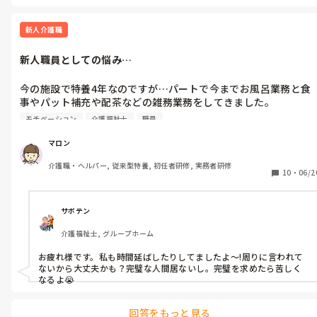
新人介護職
新人職員としての悩み…
今の施設で特養4年なのですが…パートで今までお風呂業務と食
事やパット補充や配茶などの雑務業務をしてきました。

モチベーション
介護福祉士
職員
今年、介福の資格も無事取れて正職を考えて、時間を伸ばした
り、不規則勤務を6月から始めたのですが…

マロン
介護職・ヘルパー, 従来型特養, 初任者研修, 実務者研修
早出業務は慣れたかも？遅出業務は、服薬とご飯とかで押した
10
・
06/2
り…

どっちも自分の中でちゃんも出来てるのかも分かりません…

サボテン
介護福祉士, グループホーム
最近、遅出の独り立ちが1回のみ…

お疲れ様です。私も時間延ばしたりしてましたよ～!周りに言われて
唯一の救いが名前と顔が一致してる事と排泄、移乗が出来ること
ないから大丈夫かも？完璧な人間居ないし。完璧を求めたら苦しく
です

なるよ😭
業務もしっかりこなせないのに正職なるのはと思ってしまいます
回答をもっと見る
し…
