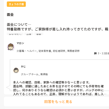
きょうの介護
面会
面会について…

特養勤務ですが、ご家族様が差し入れ持ってきてたのですが、職
員には伝えず、ご本人様のお部屋に置きっぱなしされていまし
ケアプラン
会議
家族
た。

マロン
ケアプラン会議出席時に、職員から説明してるが改善は見られて
介護職・ヘルパー, 従来型特養, 初任者研修, 実務者研修
ないみたいです。

3
・
12日
私も今担当してるグループは初めての事もあり、他の職員にも聞
きましたがよくあるみたいです💦

かじ
グループホーム, 無資格
ただ、他のご利用者の方に譲渡する可能性が預かりました。その
時はバナナでしたが。

本人への確認、目視、家族への確認等かなーと思います。

面会時、部屋に通したあとお茶を出すのでその時にでも手荷物を確
どうしたら、リスクというか、対応策ありますでしょうか😅
認し、何かありそうなら確認は必須かと思いますが、バッグの中に
入れてることもあるので、正直、理解がないようであれば、差し入
れの禁止、施設ルールとしての提示を守らないようであれば面会の
回答をもっと見る
禁止等を武器にするのもひとつの手かと、勝手ながらの意見です
が、バチは当たらないと思います