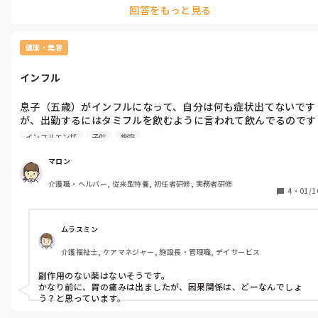
回答をもっと見る
どうかお身体お大事にされてください。
健康・美容
インフル
息子（五歳）がインフルになって、自分は何も症状出てないです
が、出勤するにはタミフルを飲むように言われて飲んでるのです
が、1日目、２日目は何もなかったですが、３日目、腹痛などあ
インフルエンザ
子供
施設
りました。これは薬の影響なのか？インフル？若干、頭痛とかあ
りました。

マロン
すぐ治りましたが。

介護職・ヘルパー, 従来型特養, 初任者研修, 実務者研修
4
・
01/1
ムラスミン
介護福祉士, ケアマネジャー, 施設長・管理職, デイサービス
副作用のない薬はないそうです。

かなり前に、胃の痛みは出ましたが、因果関係は、どーなんでしょ
う？と思っています。