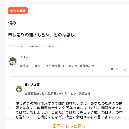
新人介護職
悩み
申し送りの速さも含め、他の内容も…

全部が全部じゃないですが…

申し送り
介護福祉士
職員
理解力が無いので…

マロン
正職向いてないのかな…
介護職・ヘルパー, 従来型特養, 初任者研修, 実務者研修
14
・
06/2
伴走方介護
介護福祉士, 従来型特養, デイサービス, 訪問介護
申し送りの内容や速すぎて聞き取れないのは、あなたの理解力の問
題ではなく、他職種の伝え方や既存の申し送り方法に問題があるの
ではないでしょうか。口頭だけではなくチェック式（項目別）の申
し送りシートを活用するなど、改善の余地はあると思います。1人で
悩まず話しやすい同僚等に相談してみてください。
回答をもっと見る