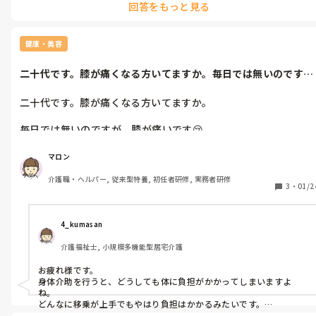
回答をもっと見る
健康・美容
二十代です。膝が痛くなる方いてますか。毎日では無いのです
が、膝が痛いで...
二十代です。膝が痛くなる方いてますか。

毎日では無いのですが、膝が痛いです😢

移乗の仕方とかが悪いのでしょうか。
マロン
介護職・ヘルパー, 従来型特養, 初任者研修, 実務者研修
3
・
01/2
4_kumasan
介護福祉士, 小規模多機能型居宅介護
お疲れ様です。

身体介助を行うと、どうしても体に負担がかかってしまいますよ
ね。

どんなに移乗が上手でもやはり負担はかかるみたいです。

整体に通ったりするしかないんですかね😭
