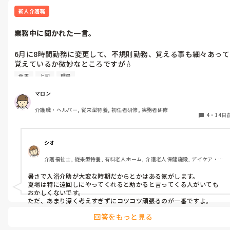
新人介護職
業務中に聞かれた一言。
6月に8時間勤務に変更して、不規則勤務、覚える事も細々あって
覚えているか微妙なところですが💧‬

食事
上司
職員
今日、遅出の人に

風呂業務に戻りたいとかないの？って聞かれました…

マロン
介護職・ヘルパー, 従来型特養, 初任者研修, 実務者研修
聞いただけかもしれませんし。私はここに必要ないのかなって思
4
・
14日
いました。

今日も食事も遅ければ要領悪いのでなんか元気でないです…
シオ
介護福祉士, 従来型特養, 有料老人ホーム, 介護老人保健施設, デイケア・通
所リハ, 訪問介護, ユニット型特養, 障害者支援施設, 小規模多機能型居宅介
護
暑さで入浴介助が大変な時期だからとかはある気がします。

夏場は特に遠回しにやってくれると助かると言ってくる人がいても
おかしくないです。

ただ、あまり深く考えすぎずにコツコツ頑張るのが一番ですよ。
回答をもっと見る