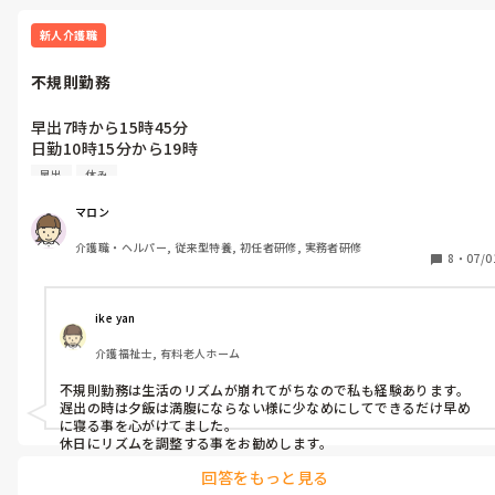
新人介護職
不規則勤務
早出7時から15時45分

日勤10時15分から19時

遅出13時から21時45分

早出
休み
6月から不規則勤務してるけど…

マロン
不規則勤務に慣れてなくて、休みの日とかもそうだけど中々寝れ
介護職・ヘルパー, 従来型特養, 初任者研修, 実務者研修
ない。

8
・
07/0
明日早出なのに…

ご飯の時間とかもどうしていいか分からんまま、１ヶ月経ちまし
ike yan
た笑(¯―¯💧)
介護福祉士, 有料老人ホーム
不規則勤務は生活のリズムが崩れてがちなので私も経験あります。

遅出の時は夕飯は満腹にならない様に少なめにしてできるだけ早め
に寝る事を心がけてました。

休日にリズムを調整する事をお勧めします。
回答をもっと見る