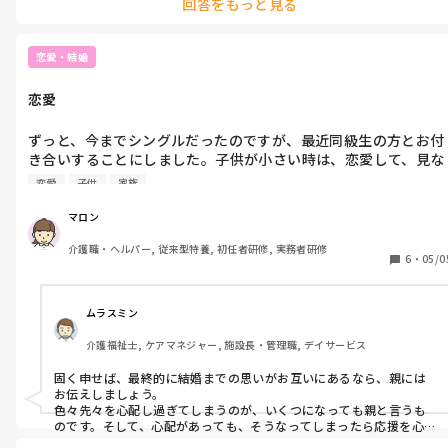
回答をもっと見る
恋愛・結婚
恋愛
ずっと、今までシングルだったのですが、最近同級生の方とお付
き合いすることにしました。子供が小さい時は、恋愛して、見な
くなるから親にやめとくように言われました。その友達と、一回
恋愛
子供
家族
だけ家族でたまたまご飯行った時は付き合ってるの？って聞かれ
たぐらいでした。私は付き合っていいのか分からず、その当時は
マロン
付き合っていませんでしたが、だんだん、友達以上恋人未満の関
介護職・ヘルパー, 従来型特養, 初任者研修, 実務者研修
係、あやふやなのが嫌でした。はっきりさせるため電話してた日
6
・
05/0
に聞いたらお互いに好きやったとか気になるとかそう思って、付
き合うのは自分自身やからいいんかなって今はお付き合いしてま
す。

ムラスミン
ただ、まだ、親に付き合ってることは言えてません。

介護福祉士, ケアマネジャー, 施設長・管理職, デイサービス
言うたほうがいいでしょうか。
固く申せば、最終的に結婚までの思いがお互いにあるなら、親には
お伝えしましょう。

色々先々を心配し過ぎてしまうのが、いくつになっても親と言うも
のです。そして、心配があっても、そうなってしまったら応援を心か
らしてくれる…そう言うものだと思いますよ。