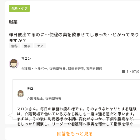
介助・ケア
服薬
昨日便出てるのに…便秘の薬を飲ませてしまった…とかってあり
ますか？
便秘
食事
ケア
マロン
介護職・ヘルパー, 従来型特養, 初任者研修, 実務者研修
8
・
07/0
チロ
介護福祉士, 従来型特養
マロンさん。毎日の業務お疲れ様です。そのようなヒヤリとする経験
は、介護現場で働いている方なら誰しも一度は通る道だと思います。
まずは、その後に利用者様の体調に変化がないか、下痢や腹痛など、
をしっかり観察し、リーダーや看護師へ事実を報告して指示を仰ぐ
のが一番安心です。あまり自分を責めすぎず、今回のことをこれから
回答をもっと見る
のダブルチェックや情報共有の強化に活かしていけると良いです
ね。