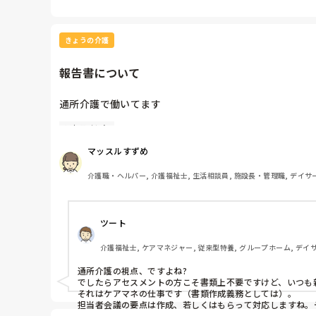
きょうの介護
報告書について
通所介護で働いてます

アセスメント
介護保険の更新やサービス追加などの担当者会議に出席
いう議事録を作成しなくてはいけないのでしょうか？詳
マッスルすずめ
介護職・ヘルパー, 介護福祉士, 生活相談員, 施設長・管理職, デイサ
ツート
介護福祉士, ケアマネジャー, 従来型特養, グループホーム, デイ
通所介護の視点、ですよね?

でしたらアセスメントの方こそ書類上不要ですけど、いつも新
それはケアマネの仕事です（書類作成義務としては）。

担当者会議の要点は作成、若しくはもらって対応しますね。