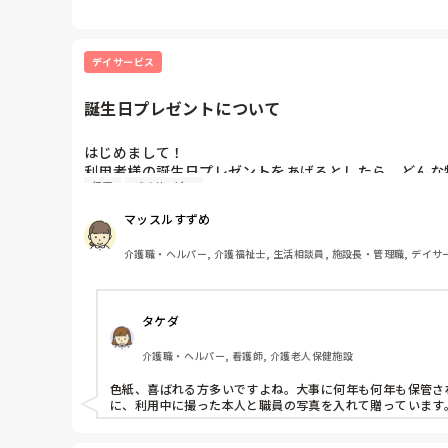
デイサービス
誕生日プレゼントについて
はじめまして！

利用者様の誕生日プレゼントをあげるとしたら、どんな
行事
デイサービス
前回は、色紙に職員ひとりひとりが一言ずつ書いたものを
マッスルすずめ
参考として、施設利用されている利用者様の登録人数は160
是非、皆さんのアイデアを貸してくださいm(_ _)m

介護職・ヘルパー, 介護福祉士, 生活相談員, 施設長・管理職, デイサ
よろしくお願いします🙏
タケダ
介護職・ヘルパー, 看護師, 介護老人保健施設
色紙、喜ばれる方多いですよね。大事に何年も何年も保管され
に、利用中に撮った本人と職員の写真を入れて贈っています