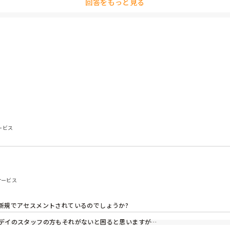
回答をもっと見る
した場合は、議事録を作成すると思いますが、新規利用者様の契約を
しい方教えてください、、、。
ービス
サービス
規でアセスメントされているのでしょうか?

デイのスタッフの方もそれがないと困ると思いますが…