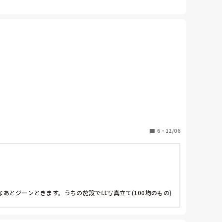
6
・
12/06
とジーンときます。うちの施設では写真立て(100均のもの)