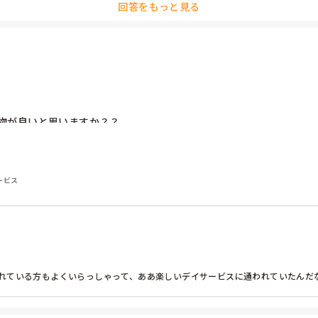
回答をもっと見る
物が良いと思いますか？？

あげていました🙌

人ぐらいで、予算は1人100～150円ぐらいと思ってます💦

ービス
ている方もよくいらっしゃって、ああ楽しいデイサービスに通われていたんだなあ
。