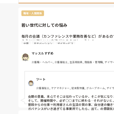
職場・人間関係
若い世代に対しての悩み
毎月の会議（カンファレンスや業務改善など）があるの
らうには何かいい方法があるのでしょうか？
会議
モチベーション
デイサービス
マッスルすずめ
介護職・ヘルパー, 介護福祉士, 生活相談員, 施設長・管理職, デイサ
ツート
介護福祉士, ケアマネジャー, 従来型特養, グループホーム, デイ
会期の意義、本心でそこは伝わっているか、そこが気になりま
そして、開催時間や、必ず○○までに終わる…それがないと
普段からの仕事＝利用者さんの生活の質の事、自分達の働き
ガバナンスがいき過ぎてる事業所でしたら、出て、の雰囲気