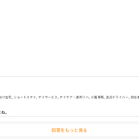
意すれば逆ギレ。上司が何ども注意しても直さない。

業務変更を拒否する。二言目には辞めるよ？と上司を脅す

け住宅, ショートステイ, デイサービス, デイケア・通所リハ, 介護事務, 送迎ドライバー, 初任
ね。

回答をもっと見る
ります。
