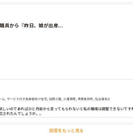
員から『昨日、娘が出産...
入院したんです。明後日から1か月検診まで休みください。私しか見る
階で相談しないの？休みたいって影では言ってたそう。でも、シフト作
っくり腰で休んでる職員いるから休みをあげれる状況ではないし、厳
入院中はコロナの関係で病院には行けないでしょうと。

退院しても調整は無理だからと。

ム, サービス付き高齢者向け住宅, 訪問介護, 介護事務, 実務者研修, 社会福祉士
欲しいのであればひと月前から言ってもらわないと私の職場は調整できないですね
応されたんでしょうか。。

回答をもっと見る