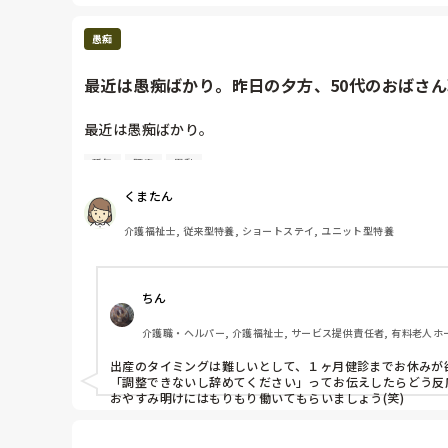
愚痴
最近は愚痴ばかり。昨日の夕方、50代のおばさん職
最近は愚痴ばかり。

新年
腰痛
異動
昨日の夕方、50代のおばさん職員から

『昨日、娘が出産予定日だったんだけど生まれないから
くまたん
予定日なんてわかってたのに、なぜ4月のシフト作る段
介護福祉士, 従来型特養, ショートステイ, ユニット型特養
新年度なって新人研修、異動職員の研修してる最中にぎ
『ダメならやめます』それだけ。

ちん
結局、係長と課長と相談して、明日から休んだところで
とりあえず、22日から30日までシフト調整。22日前に
介護職・ヘルパー, 介護福祉士, サービス提供責任者, 有料老人ホー
22日からの調整の話したらニコニコしてましたよ💦

出産のタイミングは難しいとして、１ヶ月健診までお休みが
辞められるといえば何でも通ると思ってるんですかね？

「調整できないし辞めてください」ってお伝えしたらどう反
おやすみ明けにはもりもり働いてもらいましょう(笑)