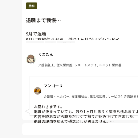
愚痴
退職まで我慢…
9月で退職

9月は有給使うから、残り1ヶ月だけどシンドイ。

パワハラ
退職
人間関係
退職理由は

くまたん
①職員からのパワハラ←これ1番

②入居者に対して職員の言葉遣いと態度悪く不愉快。注
介護福祉士, 従来型特養, ショートステイ, ユニット型特養
③わがままな職員多く、異動（ユニット替えも含む）、
④自分さえ良ければいいという業務をする人多い。

マンゴー🥭
もうわがまま放題の職場で嫌気さした。

頑張るのもシンドイ。

介護職・ヘルパー, 介護福祉士, 生活相談員, サービス付き高齢者向
お疲れさまです。

退職が決まっていても、残り1ヶ月と思うと気持ち沈みますよ
内容を読みながら腹ただしくて怒りが込み上げてきました。

退職の理由を読んで残念としか思えません。

同じ介護職ですよね、言葉遣いは横で聞いている方が悲しくな