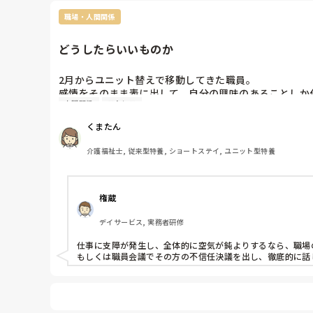
パワハラとは？

職場・人間関係
これも自分さえ良ければという考えがあるからするのでしょう
最悪です。

どうしたらいいものか
残り1ヶ月だけど、心身共に追い込まれないようにして下さ
2月からユニット替えで移動してきた職員。

感情をそのまま表に出して、自分の興味のあることしか
人間関係
ストレス
割り切って無視したりしてもいいかと思うのですが、雰囲
昔からそういう性格だそうで、2年前から特にひどくなり
くまたん
今年で40歳の男性です。

介護福祉士, 従来型特養, ショートステイ, ユニット型特養
状況として（一例

・一つ一つに対して大きなため息してから行動

・異動してきたので指導に付いた時、話を聞かない

権蔵
　ケアを見ようとしない。

・決められたケア、業務をしない。自分の仕事をして

デイサービス, 実務者研修
　余裕有れば他の人手伝うならわかるが、自分の仕事

　もせず、他の人の仕事をする。結局中途半端。

仕事に支障が発生し、全体的に空気が鈍よりするなら、職場
・指導されるのがストレスのようで、指導者が隣にい

もしくは職員会議でその方の不信任決議を出し、徹底的に話
　たり、ケアを見られるのが苦痛だと愚痴っていた。

・その日の自分の体調や何がきっかけかわからない

　けど急に機嫌悪くなり、無視は当たり前。声かけ

　れば眉間にしわ寄せて「はぁ？」って言う。身長
