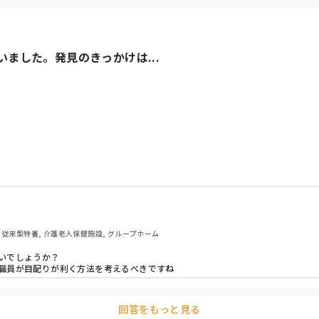
ました。発見のきっかけは...
のトイレコールです。

ンが閉まっていたので入室時気づかなかった』とありました。カーテ
としたら床にいるのを気づいたという事でした。

上司より『なぜカーテンを閉めてたのでしょうか？閉めてるとリスク
イバシーの観点から閉める事が普通だと思ってたので、閉めてる私がお
った時に『午睡の時はカーテンしてないじゃないの！』とか『全員は
 従来型特養, 介護老人保健施設, グループホーム
、それ以外の人は半分くらいは閉めてます。

でしょうか？

職員が目配りが利く方法を考えるべきですね
です、カーテンをきっちり閉めて←

回答をもっと見る