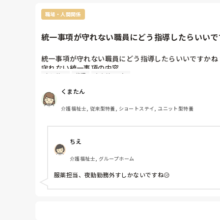
    が190cm、横幅もそれなりにあるのでかなり怖い。

・自分に不利益になる人（基準はわからず）は信用し

職場・人間関係
　ないと言っている

統一事項が守れない職員にどう指導したらいいです
辞めたいと何年も前から言ってるそうです。ユニット替
す。

統一事項が守れない職員にどう指導したらいいですかね？
守れない統一事項の内容

本当に雰囲気悪くて…

センサー
指導
ヒヤリハット
仕事の雰囲気って良くないと入居者にも影響出るし…

・13時で飲ませないといけない薬を30分も早く飲ませ
くまたん
・食前薬と食後薬を一緒に飲まる

・離床センサーの位置より下に寝せてる（起きてもセン
乱文失礼しました。
介護福祉士, 従来型特養, ショートステイ, ユニット型特養
・ベッドから転倒、車椅子からずり落ちの事故があって
・ナイトケアの時に夜間帯のパットへ変えない

ちえ
など、直近のものあげたのですが、同じ事の繰り返しで
介護福祉士, グループホーム
るんですよね😅

服薬担当、夜勤勤務外すしかないですね😥
4月になってから急に多くなりました。

業務に集中できない何か理由があるのか…

本人と今度話をしようと思ってます。