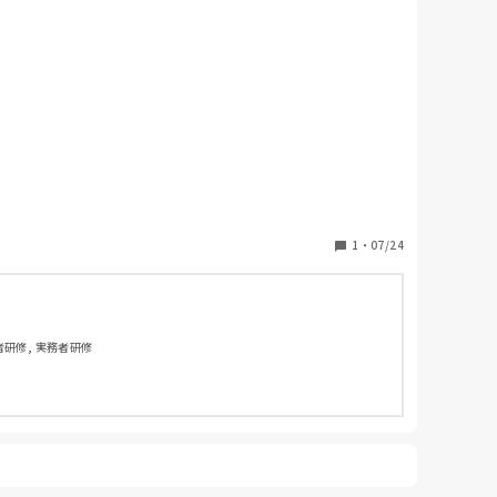
1
・
07/24
者研修, 実務者研修