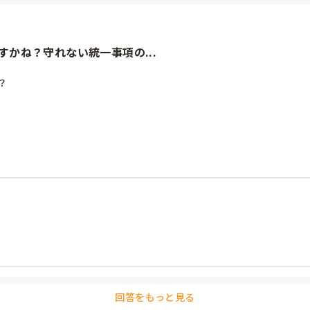
かね？守れない統一事項の...
えも嫌らしく（理由は話し相手いないから）、今日、課長に話をして


てる（理由は入居者が午睡から起きてきたから）

サーなりませんよね…）

も報告なし（どちらも入居者から言われて発覚）

す。辞めてもらうしかないという考えも分からなくはないのですが、
回答をもっと見る