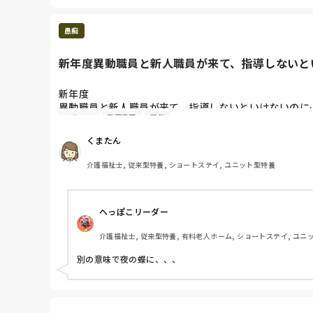
愚痴
新年度異動職員と新人職員が来て、指導しないとい
新年度

異動職員と新人職員が来て、指導しないといけないのに…
ヘルニア
勤務変更
新年
指導にあたる職員が新年度3日目にぎっくり腰💦

2週間の休養。

くまたん
指導出来る人が私しかいないので、申し訳ないけど新人さ
介護福祉士, 従来型特養, ショートステイ, ユニット型特養
ぎっくり腰の人は元々椎間板ヘルニアで椎間板が潰れて
&カラオケを夜中まで遊んでたのはインスタで確認済み🤬
具合いが悪くて休む時はお互い様だけど、今回のはただの
へっぽこリーダー
休む関係で勤務変更。

介護福祉士, 従来型特養, 有料老人ホーム, ショートステイ, ユニ
今月の私の勤務は遅番11回、夜勤4回

おかげで、月の半分は夜の仕事ですよ！！
別の意味で夜の蝶に、、、