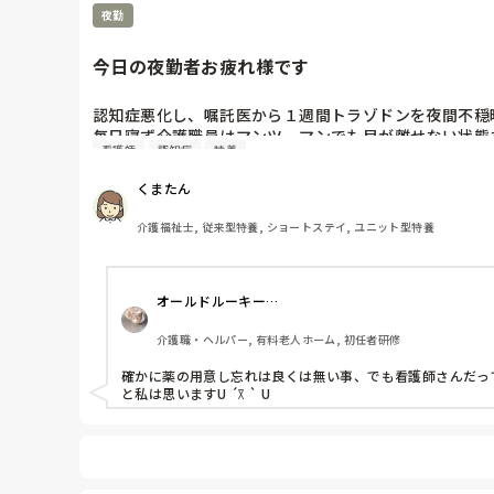
夜勤
今日の夜勤者お疲れ様です
認知症悪化し、嘱託医から１週間トラゾドンを夜間不穏時
毎日寝ず介護職員はマンツーマンでも目が離せない状態
看護師
認知症
特養
きましたが、誤薬の原因にもなるし、他の職員が言われ
くまたん
介護福祉士, 従来型特養, ショートステイ, ユニット型特養
オールドルーキー…
介護職・ヘルパー, 有料老人ホーム, 初任者研修
確かに薬の用意し忘れは良くは無い事、でも看護師さんだっ
と私は思いますU ´꓃ ` U