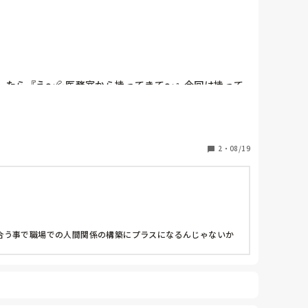
したら『え〜💦医務室から持ってきて〜』今回は持って
2
・
08/19
合う事で職場での人間関係の構築にプラスになるんじゃないか