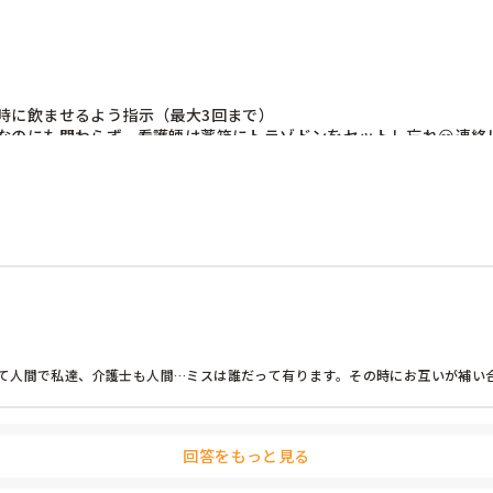
に飲ませるよう指示（最大3回まで）

なのにも関わらず、看護師は薬箱にトラゾドンをセットし忘れ😑連絡
て出来るとも限らない。そもそもセット忘れやめてもらいたい😑
て人間で私達、介護士も人間…ミスは誰だって有ります。その時にお互いが補い
回答をもっと見る