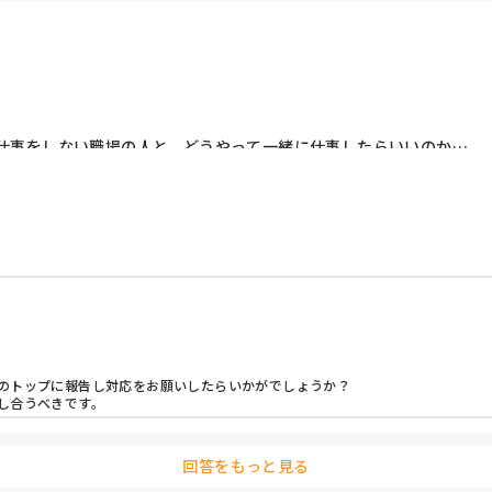
。

いね。
仕事をしない職場の人と、どうやって一緒に仕事したらいいのか…

気がとても悪いです。

ました（彼女と別れてから）

のトップに報告し対応をお願いしたらいかがでしょうか？

し合うべきです。
回答をもっと見る