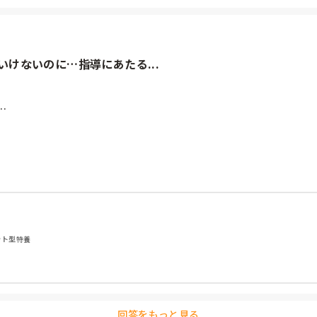
けないのに…指導にあたる...


んからはぎっくり腰の人が復帰するまで他のユニットに預かってもらう
る状態。そんな状況なのに普段から遊んでるし、このコロナで自粛モ


迷惑でしかない🤬

ット型特養
回答をもっと見る