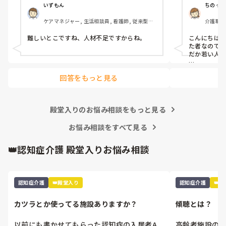
意義がなくなってきており、何だか悲しくな
これから1年間
いずもん
ちのっち
ってきます。

たいなと考えて
ケアマネジャー, 生活相談員, 看護師, 従来型特
介護職・
介護福祉士を軽んじられそうで悲しいです。
養, ユニット型特養, 社会福祉士
皆さんは、分野別合格についてどう思われま
皆さんはどんな
難しいとこですね、人材不足ですからね。
こんにちは
すか？
また介護福祉
た者なので
を試みていら
だか若い人は
すか？

まぁ「介護
回答をもっと見る
ますが、介
追記:

したいかって
介護福祉士取得
鼻腔内・口腔内
私はテレビ
殿堂入りのお悩み相談をもっと見る
胃瘻・腸ろうの
らか「遺品整
す。

お悩み相談をすべて見る
けどとんな資
あと、元美容
許もあります。
雑談すみま
👑認知症介護 殿堂入りお悩み相談
認知症介護
👑殿堂入り
認知症介護
👑
カツラとか使ってる施設ありますか？
傾聴とは？
以前にも書かせてもらった認知症の入居者A
高齢者施設の介