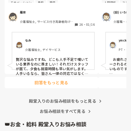
なので暇すぎて仕事内容がないです。

出したので私
モチベーション
愚痴
職員
人間関係
スト
2人は掃除担当なので居室掃除やシーツ交換
きない』と因縁
は

すが…

羅奈
(旧) いろは
掃除担当がされるのですが、介護側の職員の
介護福祉士, サービス付き高齢者向け住
介護職・ヘル
することもないため廊下の掃除や壁拭き、手
当時、現場に
26
・
01/16
宅
すり消毒などの掃除をしています。

果、 レクリエ
レクは午前と午後にしているし、他に何か職
誰も仲裁には
員がしたらいいと思う仕事内容ってあります
を出している
なみ
ymck
か？

結論がでたのに
介護福祉士, デイサービス
PT・O
言っても、私
不満なのは16時までの勤務の職員が多いの
怖を感じた』
贅沢な悩みですね。どこも人手不足で嘆いて
　お疲れさ
で、16時〜18時は2人です。17時夕食が提供
話を境に、敵
いる業界なのに羨ましい！それだけスタッフ
ーされるの
されるのですが

するようになっ
が居て、夕食も就寝時間も早い気がします。
いものですね
早く食べてもらって18時までには全員寝ても
人手いるなら、皆さん一律の対応ではなく、
一人一人に合わせた生活もできそうなもので
　ご質問の
らうんです。
そんなある日の
回答をもっと見る
す。利用者さんと寄り添って会話をしてニー
う話ですが
に旅行に行っ
ズを拾い上げたり、散歩に行ったり、イベン
で良くない
絡用のレター
トを開催したり、工作レクをしてみたり…や
産誰に配る
が、私のとこ
ることを探せばいくらでも出てくるのが介護
特定の一人
殿堂入りのお悩み相談をもっと見る
ね。

です。スタッフ同士で世間話して時間を潰し
トに相当す
ていませんか？利用者様の生活の質向上のた
っかり忘れ
めに何ができるか、今一度模索してみてはい
お悩み相談をすべて見る
し、故意に
まあ、もらっ
かがでしょうか。
難しいですね
けないと思う
👑お金・給料 殿堂入りお悩み相談
うのですが…

　相手に合
相手と同じ