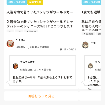
雑談・つぶやき
👑殿堂入り
雑談・つぶやき
入浴介助で着ていたTシャツがワールドカッ
1度でも退職し
プバレーのジャニーズWESTと...
かせてくださ
入浴介助で着ていたTシャツがワールドカッ
私は将来介護
プバレーのジャニーズWESTとコラボしたT
介護の人材不足
シャツ。

そこで介護の
ST
子供
入浴介助
人手不足
退職
暑いししんどいから、せめて好きなTシャツ
ケートをさせて
を着て介助しようと選んだTシャツ。

い、重労働、人
ゆったん
学生
別のフロアの利用者さん達で私はリフト浴の
多くの回答が
介護福祉士, 介護老人保健施設
介助をしていると「可愛いTシャツね☺️」と
方がやめた理
18
・
06/01
言われ「そうでしょ？去年のバレーボールの
助かります。

世界大会で好きなアイドル達が応援してて、
ご協力お願いします🙇
グッズとして売ってたからかったんです✨」
(前回応えてい
てるてる坊主
たつ
と言うと「ジャニーズ…(きっとWESTの読み
介護福祉士, ユニット型特養
介護福祉
方分からなかった)あなたジャニーズが好きな
のね😊」と。

私も嵐好き～💙💙  年配の方もよくテレビ観て
1社目は、お
大好きと伝えると「私もよ、あなた嵐は好
るよね。
ったから。

き？」と聞かれ、1番好きと伝えると利用者
2社目は、責
さんが嵐のメンバー3人の名前を言っていき
ら。
「後2人…。どないしよ、あと2人名前がでて
回答をもっと見る
けぇへんわ😩」と言うと近くの利用者さんが
「櫻井くんと二宮くんや」と😂😂
