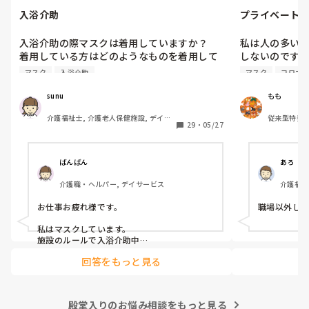
入浴介助
プライベート
入浴介助の際マスクは着用していますか？

私は人の多い
着用している方はどのようなものを着用して
しないのですが
いますか？

職場が近いと
マスク
入浴介助
マスク
コロナ
が、マスクの息
窓のない浴室で換気扇をつけてもサウナ状態
なったことも
sunu
もも
でしんどいです😓アドバイスください！
よね、、
介護福祉士, 介護老人保健施設, デイサ
従来型特養,
29
・
05/27
ービス, デイケア・通所リハ
プホーム, 
ばんばん
あろ
介護職・ヘルパー, デイサービス
介護福祉
障害福祉
お仕事お疲れ様です。

職場以外しな
私はマスクしています。

施設のルールで入浴介助中

息苦しい時は外してもよいと

回答をもっと見る
なっていますが、

なんとなく水飛沫とか飛んでくるのが嫌で

マスクしています。

使い捨てのマスクなので

殿堂入りのお悩み相談をもっと見る
参考にならないかもですが、、、
