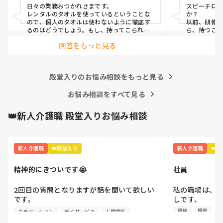
日々の業務おつかれさまです。

スピーチロ
レンタルのタオルを使っているということな
か？

ので、個人のタオルは使わないように徹底す
以前、研修
るのはどうでしょう。もし、持ってこられた
ら、待つこ
らカバンの中に閉まっておくようにしてみた
待たなけれ
回答をもっと見る
ばいいのか
です。

例えば、「
終わったら行
殿堂入りのお悩み相談をもっと見る
忙しくて難
お悩み相談をすべて見る
👑新人介護職 殿堂入りお悩み相談
新人介護職
👑殿堂入り
新人介護職
👑
精神的にきついです😭
社員
2回目の質問となりますが話を聞いて欲しい
私の職場は、社
です。

しです、

そんなのあり
資格
職員
モチベーション
デイサービス
人間関係
4月から約1週間たち、仕事も少しずつですが