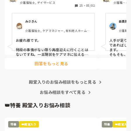
介護福祉士, デイサービス
介護職・ヘル
住んでいますが、なかなか協力をしていただ
言われ１年後
25
・
05/02
向け住宅, 
けません。

ます』って言
デイサービス勤務の方、再度迎えに行ったり
いとゆぅ～事
することはありますか？

ます。

みさきん
自責思考
このような場合、どう対処したらいいでしょ
一度付きっき
介護福祉士, ケアマネジャー, 有料老人ホーム, 
介護職・
うか。アドバイスがあれば、教えていただき
てから、時々
介護老人保健施設, グループホーム, 病院
ー, 生
たいです。
を２回やって４
施設, 
お疲れ様です。

人手が足り
でも初めて介
であればし
特徴とかを聞
特段の事情がない限り再度迎えに行くことは
ます。

浴介助をしまし
ないですね。一旦現状をケアマネに伝えるの
そもそも、
が一番良いと思います。朝ごはんや着替えだ
い、施設な
誘導、着脱全て
回答をもっと見る
と時間かかりますよね。
れます。
８人くらいを２
それだけでも
か機械浴を頼ま
殿堂入りのお悩み相談をもっと見る
しかし個浴も
えて貰っても
お悩み相談をすべて見る
ば大丈夫』と言
でやらなければ
👑特養 殿堂入りお悩み相談
全介の人の移乗
そんな方の入浴
出来ないと訴
を呼べばいいと
特養
👑殿堂入り
特養
👑殿堂入り
未経験で入っ