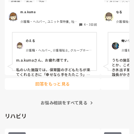
ますか？

した。

保育園
楽曲
子供
レクリエーション
近所の保育園の子供が来てくれる時に、一緒
利用者様にも
に楽しめるレクを検討中です。

すすめのデザー
m.a.kuma
なる
できれば簡単で覚えやすい歌がいいです。
際に行って好
介護職・ヘルパー, ユニット型特養, 社会
介護福祉士,
ものがあればぜ
4
・
3日前
福祉士
のえる
俺いつま
介護職・ヘルパー, 介護福祉士, グループホー
介護福祉
ム, ショートステイ, デイサービス, デイケア・
通所リハ, 訪問介護, 小規模多機能型居宅介護
m.a.kumaさん、お疲れ様です。

うちの施設
とか、この
私のいた施設では、保育園の子どもたちが来
き氷出す施
てくれるときに「幸せなら手をたたこう」や
設長がかき
「手のひらを太陽に」を一緒に歌っていまし
職員にもく
回答をもっと見る
た。手拍子や体を動かしながら参加できるの
で、利用者さんも子どもたちも自然と笑顔に
なっていました。

お悩み相談をすべて見る
また、「ふるさと」や「上を向いて歩こ
う」、「青い山脈」など、利用者さんがよく
知っている曲も盛り上がりやすかったです。

リハビリ
子どもたちと一緒なら、難しいレクよりも、
誰でも知っている歌に手拍子や簡単な振り付
けを付けるくらいが、一体感も出て楽しめる