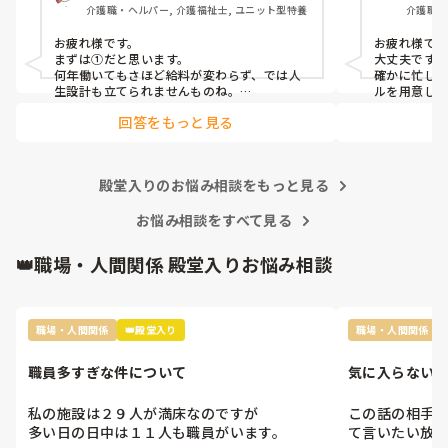
介護職・ヘルパー, 介護福祉士, ユニット型特養
介護職・
⑧介護の業界人が綺麗事しか言わないから。

料老人ホ
⑨人がいないのに新卒を優遇するから。

ム, デイ
お疲れ様です。

お疲れ様です
⑩未経験可の求人しかないから。

者研修,
まずは①だと思います。

大丈夫ですよ
11マネジメント層がまともでないから。

何年働いてもさほど給料が変わらず、では人
確かに忙し
12その他

生設計も立てられませんものね。

ルを用意し
特に若い方の選択肢からは、まず外れてしま
のご経験が
回答をもっと見る
う…
をおすすめし
施設様のレ
になさると良
殿堂入りのお悩み相談をもっと見る
お悩み相談をすべて見る
👑職場・人間関係 殿堂入りお悩み相談
職場・人間関係
👑殿堂入り
職場・人間関係
職員多すぎな件について
気に入らない同
すか?
私の施設は２９人が満床なのですが

この話の相手は
多い日の日中は１１人も職員がいます。

て言いたい放