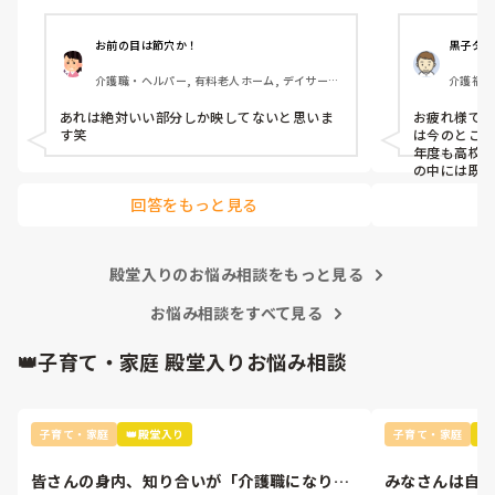
ておられ、ほぼ全て職員がやっていて職員
皆さんの職場は
は、休憩する時間ないくらい雑務に追われ
今後も人手不
て、利用者さんは座ってテレビ見ているだけ
いますが、何
お前の目は節穴か！
黒子ダイ
で一日終わっています。

介護職・ヘルパー, 有料老人ホーム, デイサービ
介護福祉
テレビで紹介されているグループホームも、
ス
サービス
同じ人員配置と介護度だと思うのですが、な
あれは絶対いい部分しか映してないと思いま
お疲れ様で
ぜ、あんなに理想的なケアや施設の空気作り
は今のとこ
年度も高校
の中には既
す。スタッフ
回答をもっと見る
設けていま
応じて短く
ような工夫を
殿堂入りのお悩み相談をもっと見る
お悩み相談をすべて見る
👑子育て・家庭 殿堂入りお悩み相談
子育て・家庭
👑殿堂入り
子育て・家庭

皆さんの身内、知り合いが「介護職になりた
みなさんは自