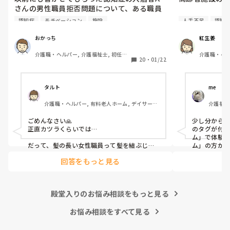
さんの男性職員拒否問題について、ある職員
からAさんを対応する時、男性はカツラを被
認知症
モチベーション
施設
人手不足
認知
って女装して対応しては？と言われました。

不安な高齢者
ける。

おかっち
紅生姜
正直、そこまでして頑張りたくないのが気持
→1人に時間を
介護職・ヘルパー, 介護福祉士, 初任者
介護職・ヘル
ちです。皆さんの施設で、このような対応し
と、そのままに
20
・
01/22
研修, 実務者研修, ユニット型特養
ネジャー, 
ている、したことがある場合、内容を教えて
長・管理職,
素朴な疑問

タルト
me 
自分は不安にな
介護職・ヘルパー, 有料老人ホーム, デイサービ
介護福祉
話を聞くこと
ス
サービス
しれないけど

ごめんなさい🙏

少し分から
それが１時間も
正直カツラくらいでは…

のタグが付
話を聞かないこ
ム」で体験
不安がより、
だって、髪の長い女性職員って髪を結ぶじゃ
ム」の方から
ないですか？

それとも、
が👀

回答をもっと見る
髪の長いカツラは使えませんよね？

求めでしょう
ボブだと特に下を向くとめちゃくちゃ邪魔で
既に"人手不
ただ、もしかす
すよ？

いるとした
精神的依存心が
ショートヘアなら意味を成さない可能性も…

で、研修や
殿堂入りのお悩み相談をもっと見る
適度な切り替え
カツラは施設で購入してもらえるのでしょう
ね？
か？自腹ならアホらしくないですか？

周りの高齢者
お悩み相談をすべて見る
のようになるか
しかもガタイや声で男性とバレませんか？

有料老人ホー