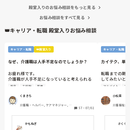
殿堂入りのお悩み相談をもっと見る
あーやってくれなかったんだなって。スプー
ンでぬぐったりそんなことすら、やらないの
かね、酷いスタッフとか思いながら。

お悩み相談をすべて見る
机上の空論、理想論、いちいち腹立ててもし
👑キャリア・転職 殿堂入りお悩み相談
ょうがない。
キャリア・転職
👑殿堂入り
キャリア・転職
なぜ、介護職は人手不足なのでしょうか？
カイテク、単
すか？
お疲れ様です。

転職までの期
介護職が人手不足になっていると考えられる
してみたいと考
理由を下から選んで下さい

ですが単発バ
新卒
未経験
残業
アルバイト
未
①給与が低いから。

なりに忙しい
②利用者に叩かれるなど危険があるから。

メか…？など
くまきち
小松菜
③他業種に転職できるスキルがつかなさそう
せずにいます。

介護職・ヘルパー, ケアマネジャー, 精
介護福祉士,
だから。

57
・
07/02
神保健福祉士, 初任者研修, 実務者研修, 
④職場の立地が悪いところが多いから。

もし経験ある
障害福祉関連, 障害者支援施設, 社会福
⑤報酬が国次第だから。

な感じだった
祉士
⑥施設を作りすぎているから。

かもねぎ
さくら
⑦時間外労働が多いから。
