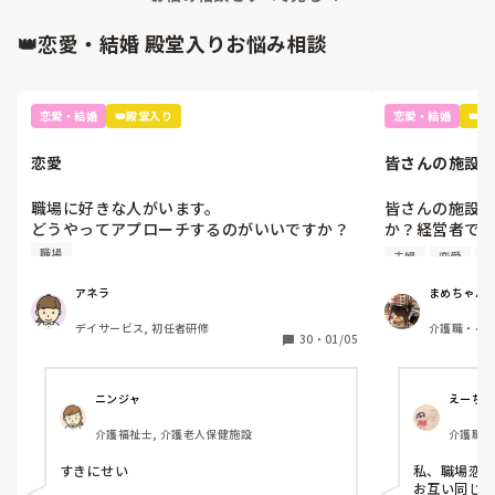
同時に、一度経験してしまえば、家庭を持っ
たとしてもパート等の形でも仕事を継続しや
👑恋愛・結婚 殿堂入りお悩み相談
すく(全国で常に求人があるので)共働きの形
を取れば普通に生活はできる点、一度やって
向いてないと思えば、他業種に転職後も出戻
りが容易な業種である点を伝えます。

恋愛・結婚
👑殿堂入り
恋愛・結婚
👑
理由が他にある場合(夜勤フルタイムで稼ぐつ
もり、ケアマネや管理者などのキャリアパス
を見据えて、等)が出てくるようなら、それな
恋愛
皆さんの施設
りに介護士や自身のキャリアについて関心を
か？経営者では
持って調べられていると判断できますので、
本人の意思を尊重すべきかと考えます。

職場に好きな人がいます。

皆さんの施設
どうやってアプローチするのがいいですか？

か？経営者では
以上が第三者の介護士としてのアドバイスで
うわさになりたくはないです。
うちの施設で
職場
夫婦
恋愛
施
すが、もし身内が進路選択に悩んでいる時に
らかが辞めな
声をかけるならば、正直一番最初におすすめ
ールがありま
アネラ
まめちゃん
する業種ではないです。

くいからという
理由は、高卒新卒ならより収入が安定した業
デイサービス, 初任者研修
介護職・ヘル
種を選べるチャンスがある点、30代以降も他
30
・
01/05
業種から介護士へのキャリアチェンジが容易
そんなにやりに
なのに対し逆のキャリアチェンジは難しい点
私はあんまり
が挙げられます。

プなので…（
ニンジャ
えーちゃ
あとよく言われる、体を酷使して低賃金、の
イメージはまさしくその通りではあるので、
介護福祉士, 介護老人保健施設
介護職・
単純にその方のことが心配にはなります
ね…。

すきにせい
私、職場恋愛
せっかく新卒採用という2度と手に入らない切
お互い同じ職
り札を持っているのだから、いきなり介護だ