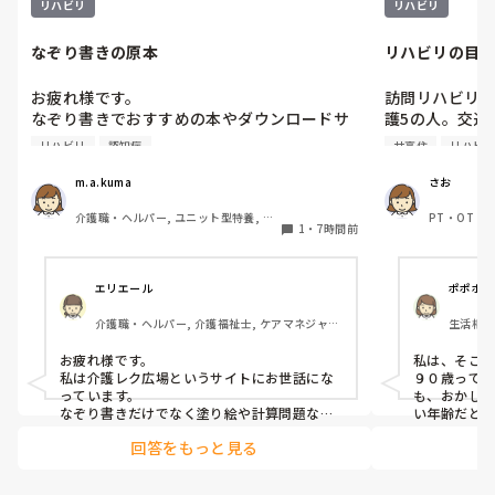
リハビリ
リハビリ
印象でした。

年齢層によって好みも変わるので、事前に利
なぞり書きの原本
リハビリの目
用者さんが好きな歌を聞いておくと、さらに
盛り上がると思います。
お疲れ様です。

訪問リハビリ
なぞり書きでおすすめの本やダウンロードサ
護5の人。交通
イトなどありますか？

縮、両膝、股関
リハビリ
認知症
サ高住
リハビ
リハビリや認知維持も兼ねてなぞり書きを取
入っています
り入れている方がいます。

促すも、90代
m.a.kuma
さお
毎回なぞり書きの用紙を準備しているのです
ら動きたくない
介護職・ヘルパー, ユニット型特養, 社
PT・OT・
が、おすすめあったら教えてください。
助。この場合
1
・
7時間前
会福祉士
住宅
すか、それと
めに、可動域
エリエール
ポポポ
介護職・ヘルパー, 介護福祉士, ケアマネジャ
生活相談
ー, グループホーム
お疲れ様です。

私は、そこま
私は介護レク広場というサイトにお世話にな
９０歳って
っています。

も、おかしく
なぞり書きだけでなく塗り絵や計算問題など
い年齢だと思
もあるのでとても助かっています。
なら、残り
回答をもっと見る
す。

只、全くの放