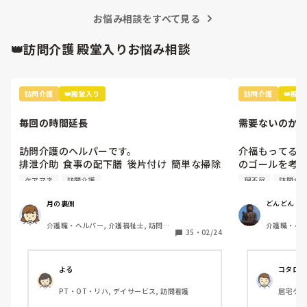
いになる、、、未経験者、無資格者が多くス
員の採用はな
お悩み相談をすべて見る
めています。

キルがない。何を決めても、話してもちゃん
残業代が入
とやってくれない、、、こんな施設いるだけ
12時間以上
👑訪問介護 殿堂入りお悩み相談
時間の無駄だ。
ではないで
訪問介護
👑殿堂入り
訪問介護
👑殿
毎回の時間延長
需要ないのかな
訪問介護のヘルパーです。

介福もってる
排泄介助  食事の配下膳  後片付け  簡単な掃除
のゴールを考
で

転職考えてま
ケアマネ
訪問介護
理不尽
訪問介
身体1生活2の1時間20分のサービスですが 

れます。

利用者さんが食事に1時間近くかかり 

需要ないのかな⁉
月の裏側
どんどんど
食後の片付けとベッドでの体制を整えたら毎
介護職・ヘルパー, 介護福祉士, 訪問介
介護職・ヘル
回20分近くオーバーです。

35
・
02/24
護
ライバー, 
ケアマネに何度も伝えますが 「点数も無いし
自費ももう使えない」と言われ 認めてもらえ
ません。

よる
コタロー
プランの変更も無く タダ働きです。

PT・OT・リハ, デイサービス, 訪問看護
居宅ケア