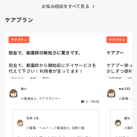
そこのバラン
お悩み相談をすべて見る
此が70代と
うと思います
ケアプラン
この当たり
ケアプラン
ケアプラン
担会で、看護師の無知さに驚きです。
ケアプー
担会で、看護師から開始前にデイサービスを
ケアプー使って
代えて下さい！利用者が言ってます！

少しずつ便利に
因みに、その利用者は二転三転する方で前回
1台のパソコン
ケアマネ
愚痴
施設
訪問看護
送迎
もデイを代えてすぐ、あそこはダメだ、もう
でみましたが
いかん。

算などでエラ
あい
mai242
担会寸前でデイサービスを代えて！が通る訳
介護福祉士, ケアマネジャー
介護職・ヘル
ないのですが、その看護師が仕切り始めて無
4
・
9日前
ネジャー, 
茶苦茶でした。

それで思うのが、ケアマネの仕事って看護師
って分からないものなんでしょうか？簡単に
ちのっち
ぽん
代えられる訳ないのですが。看護師の無知、
介護職・ヘルパー, 介護福祉士, 訪問介護
介護職・
傲慢さに驚きの担会でした。利用者本人も最
ーム, 
後は、いや、すぐ代えなくてもいいんだよ。
介護事務