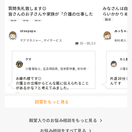
い」と言ったら？
らいかかりま
質問失礼致します😌

みなさんは自
皆さんのお子さんや家族が「介護の仕事した
らいかかりま
い」と言ったら、なんと声をかけますか？？

職場
職種
家族
職場
知り合いのお子さん（高校生）が学校の進路
希望で「介護の仕事」と書いたら、先生から
otoupapa
みっちゃん
「やめておきなさい」と言われたそうで😓

ケアマネジャー, デイサービス
有料老人ホー
相手が高校生に限らず、皆さんだったら、介
35
・
05/13
研修, 障害
護職を選択肢に入れるのをどう思われます
か？
クマ
カニ魔王
介護福祉士, 生活相談員, 従来型特養, 有料老人
介護福祉
ホーム, ユニット型特養, 社会福祉士
お疲れ様です🙂

片道20分 
介護士の立場からどんな風に伝えられること
んです
があるかな？と考えてみました。

まず、介護士をやりたいと思った理由を本人
回答をもっと見る
に聞きます。

そこでいわゆる「福祉の理想、キラキラ介
護」のような話が出た場合、現実的には収入
が上がらず、特に結婚子育てのタームになる
殿堂入りのお悩み相談をもっと見る
とどうしても苦労しやすい点、また福祉の理
想を裏切られる職場が多い点をデメリットと
して必ず伝えます。

お悩み相談をすべて見る