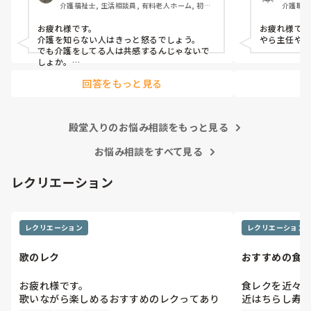
介護福祉士, 生活相談員, 有料老人ホーム, 初任
介護職・
被害妄想をされ、上の者を呼べ、警察を呼
そして日中も
者研修, 実務者研修
者研修,
べ、先生を呼べ、と。

導もせず。

お疲れ様です。

お疲れ様で
この人がいる
介護を知らない人はきっと怒るでしょう。

やら主任や
私達は、

大変の方がま
でも介護をしてる人は共感するんじゃないで
押さえつけたり叩いたりつねったりしたら身
しょか。

誰しも経験あると思います。

体的虐待だと言われ

回答をもっと見る
介護者はそれが仕事だし、プロであるから対
キチガイだのバカだのアホだの言ったら精神
応するのが当たり前と思われると思います
的虐待だと言われ

ね。

介助しなかったから介護放棄だと言われ

介護者も人です。表向きニコニコしてても内
訴えられる

殿堂入りのお悩み相談をもっと見る
心は結構ボロボロのことあります。

無理だと思えば逃げることも勇気だと思うの
お悩み相談をすべて見る
利用者は、

で身体大切にしてくださいね。
叩こうが、ののしろうが、何もするなと言お
レクリエーション
うが、

そういう病気だから、そういう性格だからと

守られる

レクリエーション
レクリエーション
こっちの方がよっぽど虐待受けてるよ。

こんなこと言ったらまた怒られますか？
歌のレク
おすすめの食
お疲れ様です。

食レクを近々企
歌いながら楽しめるおすすめのレクってあり
近はちらし寿