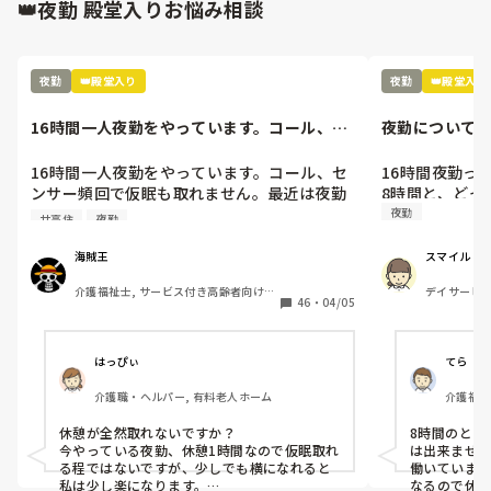
👑夜勤 殿堂入りお悩み相談
👀

そもそもなぜ男性拒否なんですか？

一部の有料老
その利用者は女性ですか？

が…

女性スタッフにケアしてもらいたい男性利用
者なのでしょうか？

業務的なのか、
夜勤
👑殿堂入り
夜勤
👑殿堂入り
批判することで
その利用者のみ男性拒否なら、女性職員に代
介護接遇につ
わってもらうしかないと思うのですが…

16時間一人夜勤をやっています。コール、セ
夜勤について
う。
夜勤の時の対応ができないという事ですか
ンサー頻回で仮眠も取れません...
ね？

他のユニットの男性スタッフが対応しても男
16時間一人夜勤をやっています。コール、セ
16時間夜勤っ
性であることを理由に拒否なのでしょうか？

ンサー頻回で仮眠も取れません。最近は夜勤
8時間と、どっ
明けに頭痛や目眩がしてしんどいです(--;)

夜勤
サ高住
夜勤
ユニット異動を上司に相談するのが一番お互
皆さんの施設では夜勤は休憩ありますか？？
いの為かと。

海賊王
スマイル
おかっちさんの性別は変えられないし、認知
症も正直好転はないし、そもそも男性嫌いが
介護福祉士, サービス付き高齢者向け住
デイサービス
認知症所以かどうかも分かりませんよね？
46
・
04/05
宅
はっぴぃ
てら
介護職・ヘルパー, 有料老人ホーム
介護福祉
休憩が全然取れないですか？

8時間のとこ
今やっている夜勤、休憩1時間なので仮眠取れ
は出来ません
る程ではないですが、少しでも横になれると
働いています
私は少し楽になります。

なるので休