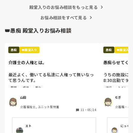
そこから、リフト浴で介助を行っていた利用
者さんが「SMAPは今はどんな事してる
殿堂入りのお悩み相談をもっと見る
の？」とあり、事務所にはキムタクしか居な
お悩み相談をすべて見る
いこと、SMAPは解散してしまった事等伝え
ると残念そうにしてましたが「けど、皆元気
👑愚痴 殿堂入りお悩み相談
なんやろ？なら言いやん😊」と(笑)

そこから利用者さんは「キムタクは工藤静香
と結婚したんやったけ？子どもは？」と。

最初の嵐で私のジャニオタスイッチを破壊し
愚痴
👑殿堂入り
愚痴
👑殿堂入り
てきたので、入浴介助でなければマシンガン
トークに成程(笑)近くにいた職員がその利用
介護士の人権とは。
愚痴らせてく
者さんに「この子にその話したら永遠に話す
からあかんよ(笑)」と言われるほど(笑)

最近よく、働いてる私達に人権って無いなっ
うちの施設にい
年齢や認知症の事を考えても、嵐のメンバー
て思うんです。

8:30出勤で
3人とキムタクが誰と結婚したのか覚えてい
ひたすらおしゃ
た事に驚きながらも嬉しかったな～😂
警察
虐待
暴力
送迎
トイレ
介助中、どんなに叩かれても、つねられて
本来日勤の仕
も、蹴られても

除を「暇なら
山田
むぎ
キチガイと言われても、アホだのバカだと言
っている。（私
介護福祉士, ユニット型特養
介護職・ヘルパ
われても、助けて貰えない

あなたが喋っ
11
・
05/24
小規模多機
介助前に「〇〇しますね。〇〇していいです
は？？？

か。」と声をかけている

送迎表も自分
でも、何をされているのか理解出来ていない
か、他の人が
エト
にっく
から、私達が虐待しているかのように騒ぐ

て勝手に（自分