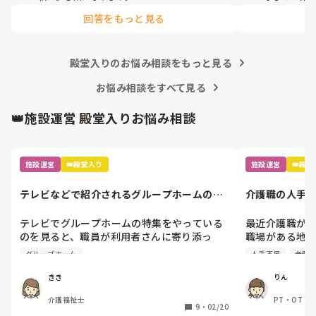
頭痛、目眩きついですね~

私は好きです
回答をもっと見る
頭痛防止に水分多目に摂り、血の巡りが良く
なる健康食品飲みながらやってます。

きついのはき
明け方にパクッと食べれる軽食があると私は
のでなんとか
少し楽になります。
殿堂入りのお悩み相談をもっと見る
お悩み相談をすべて見る
👑施設運営 殿堂入りお悩み相談
施設運営
👑殿堂入り
施設運営
👑殿
テレビなどで紹介されるグループホームのケ
介護職の人手
アについて
テレビでグループホームの特集をやっている
最近介護職が足
のを見ると、職員が利用者さんに寄り添っ
職場がある地
て、利用者さんの自由にいろんなことやって
どん出来ている
グループホーム
人手不足
老健
もらうのをお手伝いして、本当にいい感じな
新しく入職す
んですが、実際には、午前中は職員2〜3人
か海外の方が
きき
りん
で、全介助の方もおられるし、利用者さんは
来ないことや
介護福祉士
PT・OT・リ
洗濯物たたんだり調理もできないようになっ
す。

9
・
02/20
イケア・通