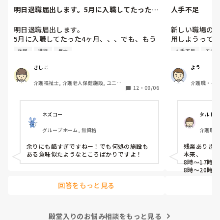
と思ってまし
明日退職届出します。5月に入職してたった4
人手不足
か？

ヶ月、、、でも、もう限界。ま...
初めて介護に
明日退職届出します。

新しい職場の
ですが、自信
5月に入職してたった4ヶ月、、、でも、もう
用しようって
されメンタル的
限界。まず、介護長がわけわかんない。利用
まかなおうとし
う

放尿
徘徊
暴力
人手不足
モチ
者を怒鳴りつけ、パット交換はせず、人手が
今の職場の前
足りないのに業務に入らない、すぐに他の人
まだ、職員を
きしこ
よう
の言いなりになり、リーダーで決めたことを
た…

介護福祉士, 介護老人保健施設, ユニッ
介護職・ヘル
覆す、人手が足りないのに、キチンと休みは
これじゃ、現
12
・
09/06
ト型特養
特養, 有料
入れ、夜勤はやりたくないと、、、職員の悪
設, 実務者
口を言い、ウワサ話しを本気にする、、、そ
して、今まで出していた残業代を出さないと
ネズコー
タルト
言い出し、残業の用紙を書き換えろと、、、
グループホーム, 無資格
介護職・
職員のストレスもすごいが、利用者もこれは
ス
精神科？って利用者ばかりを入れる。一晩中
余りにも酷すぎですねー！でも何処の施設も
残業ありきシ
徘徊、放尿、便失禁、暴言、暴力、コール頻
ある意味似たようなところばかりですよ！
本来、

回、フラつきが強く見守りが必要、、、こん
8時〜17時の
な利用者1人じゃみれません。でも、日中も
8時〜20時

22時〜8時
夜間も1人でみろと、、、なぜ？できないん
回答をもっと見る
20時〜9時半
だ？と。ハッキリ言って、いつ事故が起きて
日勤と遅番を
もおかしくない状況。そして、体調不良や急
とになります
変を見つけると、見つけた人か何かしたんじ
どうしてこん
ゃないか？とウワサをたてられ、その人のせ
殿堂入りのお悩み相談をもっと見る
そこも特養