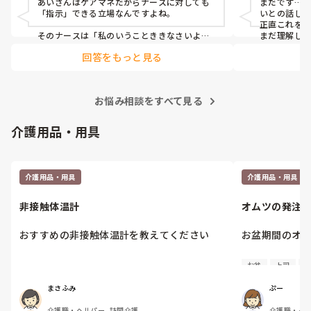
あいさんはケアマネだからナースに対しても
まだです…
でした。
援施設
「指示」できる立場なんですよね。

いとの話しを
正直これを
そのナースは「私のいうことききなさいよ」
まだ理解しき
「私がすべて仕切るわ」くらいの「私を怒ら
回答をもっと見る
せたらわかってるわよね〜」みたいな人なん
ですか？
お悩み相談をすべて見る
介護用品・用具
介護用品・用具
介護用品・用具
非接触体温計
オムツの発注
お盆期間のオム
発注書作っても
お盆
上司
特
を流してもらえ
いつもは週の中
まさふみ
ぷー
品日が1日伸び
介護職・ヘルパー, 訪問介護
介護職・ヘル