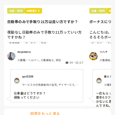
この件に関し
っしゃる通
ない、ハラ
行ってお土産
お金・給料
👑殿堂入り
お金・給料
👑
大切だと思い
Nにはあげよう
入らない職員に
日勤帯のみで手取り21万は良い方ですか？
ボーナスにつ
土産を配らな
う内容(プラス
夜勤なし日勤帯のみで手取り21万っていい方
こんにちは。

についても一緒
ですかね？

そろそろボーナ
いるところなん
夜勤は体調面考慮してしてません。

ボーナスが無
処遇改善
ボーナス
手当
ボーナス
モチ
んなはどのくら
たた、あくまで
内訳は

無いところは
で、私として
miyumero
ソハナ
基本給 18万

いたとしても
介護職・ヘルパー, 介護福祉士, 初任者
介護福祉士,
資格手当 3万

で、他の職員
54
・
01/27
研修, 実務者研修, 小規模多機能型居宅
宅
住宅手当 1万(持ち家の方も)

で、特定の気
介護
処遇改善一律 3万

分けをしない
交通費です。

すが、看護師N
qol0309
新人ケア
てまかり通るの
サービス付き高齢者向け住宅, デイサービス, 訪
介護職・
ボーナスは去年9月にスタートしたばかりの
問介護, 実務者研修
ー, 有
職場だから、次の夏のボーナスまでわかりま
仕事量はどうですか？

一応もらって
せん。

頑張ってください
夏冬0.5づつ
夏冬とでるそうです。

少ないと思
んですね。
16年介護の仕事してきて、やっと20万超えた
回答をもっと見る
ー！って喜んでますが💦
