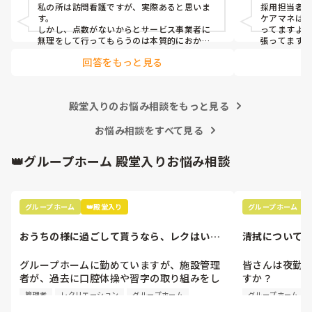
私の所は訪問看護ですが、実際あると思いま
採用担当者次
す。

ケアマネは
しかし、点数がないからとサービス事業者に
ってますよ
無理をして行ってもらうのは本質的におかし
張ってます
いと思います。うちは過分な時間分は請求し
す。どうし
回答をもっと見る
ますし、ケアマネには終わらないので、それ
アやハロー
であれば外のサービスや家族などの協力を得
はいかがで
るなど工夫してもらうように頼んでますね。
殿堂入りのお悩み相談をもっと見る
お悩み相談をすべて見る
👑グループホーム 殿堂入りお悩み相談
グループホーム
👑殿堂入り
グループホーム
おうちの様に過ごして貰うなら、レクはいら
清拭について
ない？
グループホームに勤めていますが、施設管理
皆さんは夜勤
者が、過去に口腔体操や習字の取り組みをし
すか？

た職員に対して、それはやらなくていいと言
うちの施設で
管理者
レクリエーション
グループホーム
グループホーム
った、と話しており、「だって自宅でそんな
を書いて用意