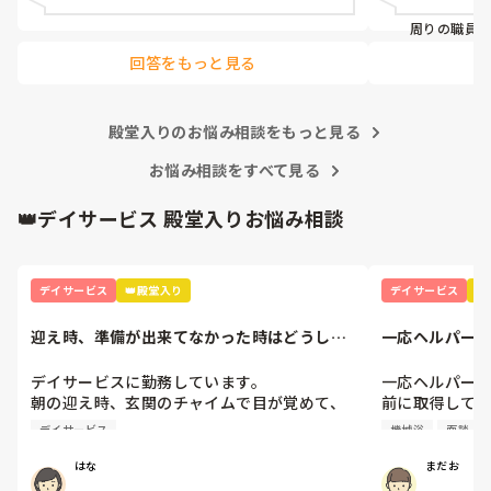
けに絞らず色々な業種の説明会に行くなり業
周りの職員
界研究なりしてみてもいいんじゃないかな？
ソ話とかがあっ
と思います。

回答をもっと見る
だから今じゃ
私自身大卒で、周囲が大手企業の総合職にな
よ！

る中で介護士になり、親は反対こそしません
気が楽になり
でしたがやはり将来が心配ではあるようで
`*)

す。

殿堂入りのお悩み相談をもっと見る
利用者様は
長文失礼いたしました。
お悩み相談をすべて見る
いでしたけどね☺
👑デイサービス 殿堂入りお悩み相談
デイサービス
👑殿堂入り
デイサービス

迎え時、準備が出来てなかった時はどうしま
一応ヘルパー２
すか？
前に取得してか
デイサービスに勤務しています。

一応ヘルパー２
朝の迎え時、玄関のチャイムで目が覚めて、
前に取得して
パジャマのままで出てくる利用者様がいま
前に未経験者
デイサービス
機械浴
面談
す。朝ごはんや、着替えに時間がかかるの
す。

で、再度迎えに行ってます。ひどい時は月に4
未経験者なので
はな
まだお
～5回あります。一人暮らしで、隣に家族様が
面談の時は『