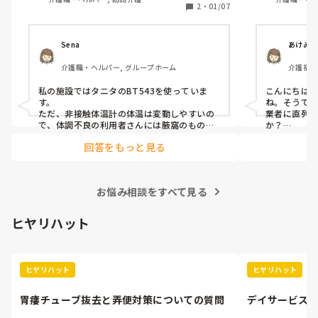
の納品日が変則
2
・
01/07
養
月曜の10時ま
印鑑を貰えない
Sena
あけみの
介護職・ヘルパー, グループホーム
介護福祉
私の施設ではタニタのBT543を使っていま
こんにちは
す。

ね。そうで
ただ、非接触体温計の体温は変動しやすいの
業者に直列
で、体調不良の利用者さんには腋窩のもので
か？

測ってしまいますが…

オムツがな
回答をもっと見る
と思うので。
ある程度毎日一定の体温が記録されるので、
多分発注し
精度はいいのかなぁーなんて思っています。

思います。
参考になれば幸いです
お悩み相談をすべて見る
ヒヤリハット
ヒヤリハット
ヒヤリハット
胃瘻チューブ抜去と弄便対策についての質問
デイサービス
いこと？良く