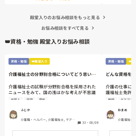
物価高だから、もうちょっと給料あげて欲し
い気持ちはあります😢

殿堂入りのお悩み相談をもっと見る
お悩み相談をすべて見る
ちなみに施設形態は看護小規模多機能型居宅
介護です！
👑資格・勉強 殿堂入りお悩み相談
資格・勉強
👑殿堂入り
資格・勉強
👑
介護福祉士の分野別合格についてどう思いま
どんな資格を
すか？
介護福祉士の試験が分野別合格を採用された
介護の仕事に就
ニュースをみて、国の浅はかな考えが不思議
護福祉士免許は
でなりません。

職場では次の
外国人
採用
資格
勉強
ケアマネ
利用は、外国人の合格率の引き上げと、介護
れます。なん
福祉士の人材確保のためといいますが…

たが、自分に
ふじか
おまめ
根本的に介護へ転職しようと思う方が少なく
んでいます。

介護職・ヘルパー, 介護福祉士, ケアマ
介護福祉士
なってきているのに、高齢者は増加傾向で
33
・
08/09
ネジャー, グループホーム, 訪問介護
す。

ユマニチュー
年々、介護福祉士の試験が容易になり、資格
興味があります