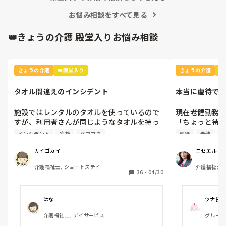
その中でも冷感マスクを使用しています。

気持ち少し暑さがマシな気がします。
お悩み相談をすべて見る
👑きょうの介護 殿堂入りお悩み相談
きょうの介護
👑殿堂入り
きょうの介護

タオル間違えのインシデント
本当に虐待で
施設ではレンタルのタオルを使っているので
現在老健勤務の
すが、利用者さんが同じようなタオルを持っ
「ちょっと待
てきていて、間違えてレンタル業者に出して
さい」って言
インシデント
家族
ケアマネ
虐待
老健
ケ
しまいました。

設ではこの言
いう理由で不適
カイゴカイ
ニセエル
本人と家族とケアマネとレンタル業者に謝罪
つまり虐待と同
介護福祉士, ショートステイ
介護福祉士,
して、インシデントを書きましたが、対策っ
そんなに悪い
36
・
04/30
て何？
だと思うので
はな
ツナ缶
介護福祉士, デイサービス
グループ
害者支援