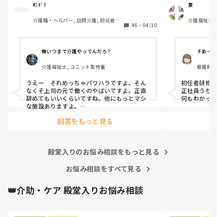
覚えてきました。人間関係も少しずつ……·

ｵﾆｷﾞﾘ
夏
介護職・ヘルパー, 訪問介護, 初任者研
介護福祉士
この1週間精神的にきついです。

46
・
04/10
修, 障害福祉関連
A(上司)からの厳しい言葉、言い方が本当にき
ついです。

俺いつまで介護やってんだろ？
👵あー汰
「お前邪魔」「お前がやれよ」「は？なん
介護福祉士, ユニット型特養
看護師,
で？」

うえー　それめっちゃパワハラですよ。そん
初任者研修
同期の子、他の職員の方とも話したのですが

なくそ上司の元で働くのやばいですよ。正直
正社員うちに
「A(上司)って言い方きついよね」「昭和の思
辞めてもいいくらいですね。他にもっとマシ
何もわかっ
考っていうか…自分の思い通りにならないと
な施設ありますよ。

キレるからね」と。

回答をもっと見る
乗り越え方としては

どうせこいつは怒るだろうって思って、気に
いい時もあります。利用者様の前では絶対怒
しない。

らないですけどね、、。

怒られる度に一応すいませんと謝罪入れる。

殿堂入りのお悩み相談をもっと見る
昭和気質な方って高圧的な言動が多いので、
乗り越え方ってありますか？気にしない方
オニギリさんが仕事を覚えて1人前になって仕
事で見返す。

お悩み相談をすべて見る
法…

この手のタイプはその方が若い頃など同じよ
うな境遇でいわゆるシゴかれて育ったと思わ
👑介助・ケア 殿堂入りお悩み相談
さっきも「ティッシュ早く取りに行け
れます。パワハラしてることに気づいてない
よ！！」と…

ので、時代が遅れてるんですよ。

「どこにあるか分かりません」と言うと「あ
一番最強なのはボイスレコーダーでそいつの
そこにあるだろ！！」と。他の職員さんが見