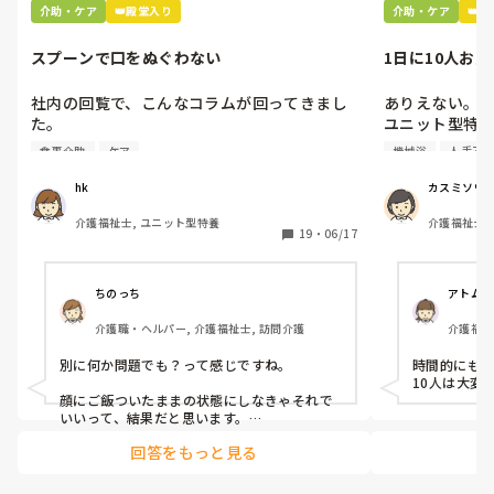
介助・ケア
👑殿堂入り
介助・ケア
👑
なめ腐った発言録音して、出るとこ出ちゃう
かねて「ここにあるからね」と教えて頂きま
こと。

した。

スプーンで口をぬぐわない
1日に10人お
本当泣きそうです。仕事は楽しいです。頑張
社内の回覧で、こんなコラムが回ってきまし
ありえない。

ります。

た。

ユニット型特養
人手不足で入浴
読んでくれてありがとうございます😭
食事介助
ケア
機械浴
人手不
[スプーンで口をぬぐわない]

日に10人入れ
ました。

hk
カスミソウ
自分やっちゃってるなと思いました。

午前中に5人、
介護福祉士, ユニット型特養
介護福祉士, 
皆さんはどうですか⁇
5人入れて下さ
19
・
06/17
者研修, ユ
ここはほぼ全
ますか？

どこの特養で
ちのっち
アトム
介護職・ヘルパー, 介護福祉士, 訪問介護
介護福祉
別に何か問題でも？って感じですね。

時間的にも１
10人は大変
顔にご飯ついたままの状態にしなきゃそれで
いいって、結果だと思います。

回答をもっと見る
私お風呂専属でバイトしてるんですけど、お
風呂の時に顔にカレーつけた人とかいますも
ん。
