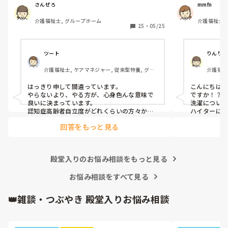
ことしないでしょ」「ここは自宅のように過
入れて部分清
さんぜろ
mmfn
ごして貰うんだから」と言っていました。こ
けて9人皆さん
介護福祉士, グループホーム
介護福祉士,
てます。今時
25
・
05/25
養
なのかと思っ
バイスよろし
ツート
りんりん
介護福祉士, ケアマネジャー, 従来型特養, グル
介護福祉
ープホーム, デイサービス
はっきり申して間違っています。

こんにちは
やらないより、やる方が、心身色んな意味で
ですか！？す
良いに決まっています。

洗濯について
認知症高齢者自立度がどれくらいの方々か分
ハイターに
かりませんが、他に１日を通して楽しみ、自
回答をもっと見る
立支援に繋がる事が提供できるのでしたらま
だしもですが…

福祉施設で、介護保険上他の利用（デイサー
ビスなど）が出来ない施設ですので、絶対に
殿堂入りのお悩み相談をもっと見る
レクリエーションには取り組むべきです。ご
家族意向、ケアプラン共に認知機能低下を促
す、とあればやらないとなりますが、もちろ
お悩み相談をすべて見る
ん有り得ませんよね、、
👑雑談・つぶやき 殿堂入りお悩み相談