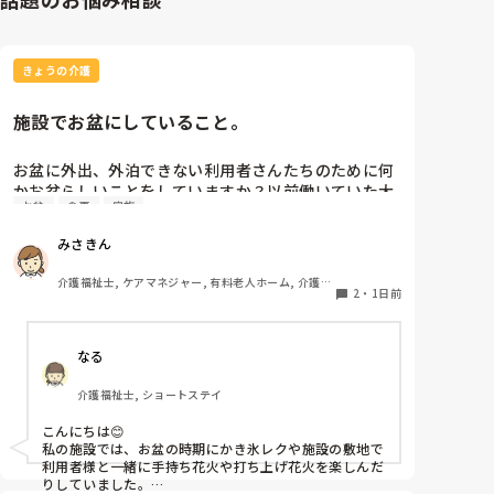
きょうの介護
施設でお盆にしていること。
お盆に外出、外泊できない利用者さんたちのために何
かお盆らしいことをしていますか？以前働いていた大
お盆
食事
家族
きな施設では実際に住職さんを呼びご焼香できるよう
にそれ用のスペースを毎年設けていました。それ以外
みさきん
は、食事内容が変わる、家族が面会に来る…などでし
た。お盆まであと少しです。何かしていることがあれ
介護福祉士, ケアマネジャー, 有料老人ホーム, 介護老
ばぜひシェアよろしくお願いします。
2
・
1日前
人保健施設, グループホーム, 病院
なる
介護福祉士, ショートステイ
こんにちは😊

私の施設では、お盆の時期にかき氷レクや施設の敷地で
利用者様と一緒に手持ち花火や打ち上げ花火を楽しんだ
りしていました。
