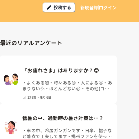
新規登録
ログイン
投稿する
最近のリアルアンケート
「お疲れさま」はありますか？😊
・
よくある🥰
・
時々ある😊
・
人による🤔
・
あ
まりない💦
・
ほとんどない😢
・
その他(コメ
ントで教えてください)
239
票・
残り6日
猛暑の中、通勤時の暑さ対策は…？
・
車の中、冷房ガンガンです
・
日傘、帽子な
ど着衣で工夫してます
・
携帯ファンを使って