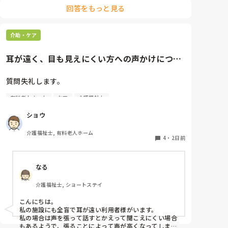
みさきんさんの住職さんを呼んでご焼香できる機会があ
回答をもっと見る
るのは利用者様にとっても良い経験にもなりますね！
介助・ケア
耳が遠く、目も見えにくい方への声かけについ
て相談です。
質問失礼します。

有料老人ホーム
ケア
介護福祉士
耳が遠く、目もあまり見えていない利用者様への声か
けについて質問です。

ショウ
現在、私は「大きな声で、ゆっくり耳元でお話しす
る」という方法で対応しています。

介護福祉士, 有料老人ホーム
聞き取れると安心していただける方なので何とか理解
4
・
2日前
してもらっているのですが、毎日のことなのでかなり
喉に負担がかかり、痛めてしまうことがあります。

なる
みなさんの職場で、このような方と関わる際に工夫し
介護福祉士, ショートステイ
ていることや、喉に負担をかけずに意思疎通ができる
良い方法などがあればぜひ教えていただきたいです。

こんにちは。

私の施設にも全盲で耳が遠い利用者様がいます。

よろしくお願いします。
私の場合は声を張って話すとかえって聞こえにくい場合
もあるようで、張ることによって声が高くなってしまい