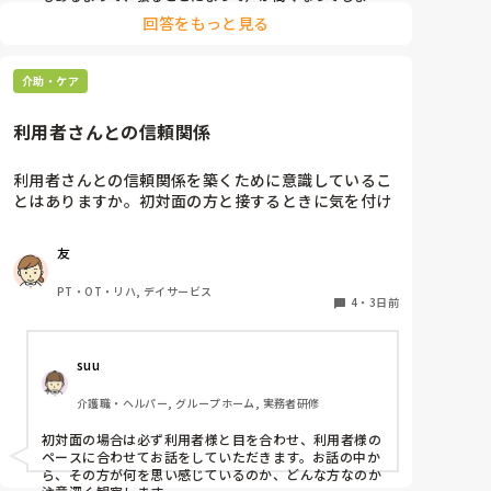
聞こえにくいのだと思います。その為少しトーンを落と
回答をもっと見る
し話しかけるようにしています。

なかなか対応が難しいですよね💦
介助・ケア
利用者さんとの信頼関係
利用者さんとの信頼関係を築くために意識しているこ
とはありますか。初対面の方と接するときに気を付け
ていることが知りたいです。経験談があれば教えてく
ださい。
友
PT・OT・リハ, デイサービス
4
・
3日前
suu
介護職・ヘルパー, グループホーム, 実務者研修
初対面の場合は必ず利用者様と目を合わせ、利用者様の
ペースに合わせてお話をしていただきます。お話の中か
ら、その方が何を思い感じているのか、どんな方なのか