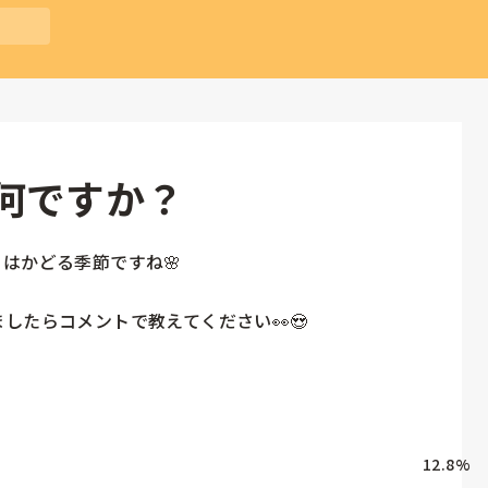
何ですか？
はかどる季節ですね🌸



したらコメントで教えてください👀😍

12.8
%