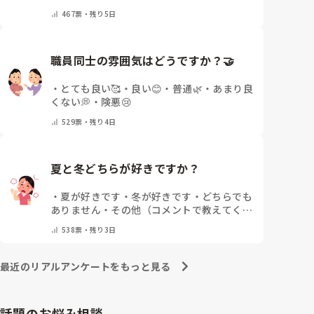
ます
・
保冷剤を持ち運んでいます
・
特に暑さ
467
票・
残り5日
対策はしていません
・
その他（コメントで教
えて下さい）
職員同士の雰囲気はどうですか？🤝
・
とても良い🥰
・
良い😊
・
普通🌿
・
あまり良
くない💭
・
険悪😢
529
票・
残り4日
夏と冬どちらが好きですか？
・
夏が好きです
・
冬が好きです
・
どちらでも
ありません
・
その他（コメントで教えてくだ
さい）
538
票・
残り3日
最近のリアルアンケートをもっと見る
話題のお悩み相談