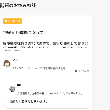
話題のお悩み相談
きょうの介護
視線入力装置について
脳梗塞既往ありの70代の方で、気管切開をしており発
語は困難。認知症もあります。こちらの言うことをど
家族
施設
のくらい理解しているかは不明ですが、問いかけに頷
くことはよくあります。息子さんが熱心な方で、施設
さお
の方にもほぼ毎日面会に来られます。この前ケアマネ
の方からお話しを聞いたら、視線入力装置？を導入し
PT・OT・リハ, サービス付き高齢者向け住宅
たいと息子さんがおっしゃっているそうです。そこ
4
・
4日前
で、施設などで実際使われている利用者の方がいらっ
しゃいましたら、どんな感じなのか、どのくらい使い
me 
こなせるものなのかお聞きしたいです。
介護福祉士, 従来型特養, ショートステイ, デイサービス, 訪
問介護, ユニット型特養
視線入力装置だと思います。