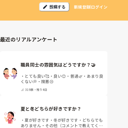
新規登録
ログイン
投稿する
最近のリアルアンケート
職員同士の雰囲気はどうですか？🤝
・
とても良い🥰
・
良い😊
・
普通🌿
・
あまり良
くない💭
・
険悪😢
319
票・
残り4日
夏と冬どちらが好きですか？
・
夏が好きです
・
冬が好きです
・
どちらでも
ありません
・
その他（コメントで教えてくだ