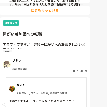
異動前のユニットは毎週入浴日固定で、順番も固定で
す。最後に回される方は入浴直前に看護師による摘便が
ある、又は排便が出やすい方です。

回答をもっと見る
最初に入る方は、待てない方や一番に入浴してその後す
ぐ臥床が必要な方など。胃ろうの方は看護師がこの時間
までには入浴終わらせてよっていう暗黙の了解があるの
障害者支援
で、順番はほぼ固定です。個浴も特浴もです。

今のユニットでは毎週シフトとにらめっこして、職員の
障がい者施設への転職
人数配置から入浴の利用者を決めてます。特浴はメンツ
も順番も固定なので変更はほぼないです。たまに病院受
診で前後します。

アラフィフですが、高齢→障がいへの転職をしたいと
個浴では、こだわりがありすぎて時間かかる方と烏の行
考えています。

水並みの速さの方を組み合わせたりしてます。順番も一
転職
覚えも悪くなって来てきますが、経験者の方、どう思
番に入りたい方がいるので、週によって一番と二番を入
われますか？

れ換えたりしてます。決め方は職員によってバラバラな
ボタン
ので決まりはありません。
やはり迷惑でしょうか？
精神保健福祉士
2
・
4日前
かまだ
介護福祉士, ユニット型特養, 障害者支援施設
迷惑ではないし、やってみないと分からないかと...
