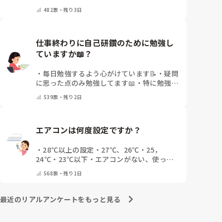
さい）
482
票・
残り3日
仕事終わりに自己研鑽のために勉強し
ていますか📖？
・
毎日勉強するよう心がけています📝
・
疑問
に思った点のみ勉強してます📖
・
特に勉強し
ていません
・
その他（コメントで教えてくだ
539
票・
残り2日
さい）
エアコンは何度設定ですか？
・
28℃以上の設定
・
27℃、26℃
・
25，
24℃
・
23℃以下
・
エアコンがない、使って
ない
・
その他(コメントで教えてください)
568
票・
残り1日
最近のリアルアンケートをもっと見る