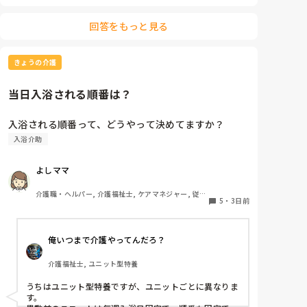
回答をもっと見る
きょうの介護
当日入浴される順番は？
入浴される順番って、どうやって決めてますか？
入浴介助
よしママ
介護職・ヘルパー, 介護福祉士, ケアマネジャー, 従来
5
・
3日前
型特養
俺いつまで介護やってんだろ？
介護福祉士, ユニット型特養
うちはユニット型特養ですが、ユニットごとに異なりま
す。
