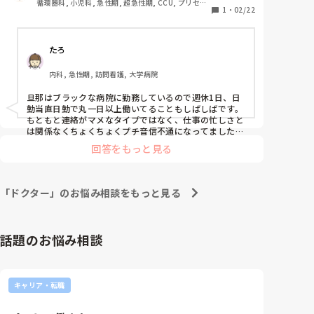
循環器科, 小児科, 急性期, 超急性期, CCU, プリセプ
1
・
02/22
ター, 病棟, リーダー, 透析
たろ
内科, 急性期, 訪問看護, 大学病院
旦那はブラックな病院に勤務しているので週休1日、日
勤当直日勤で丸一日以上働いてることもしばしばです。

もともと連絡がマメなタイプではなく、仕事の忙しさと
は関係なくちょくちょくプチ音信不通になってました
が、そこは学生の時からの付き合いなのでこちらが慣れ
回答をもっと見る
ました。

あとは休みが合わないので普通のデートはあんまりでき
ず、夜家で夕食を作りながら待ってたり、近場に外食し
たり、そして時々上司との飲みや勉強会でドタキャンさ
「ドクター」のお悩み相談をもっと見る
れたり。

あまりにさっぱりした付き合い方に友達に心配されたり
もしましたが、なんだかんだ結婚してしまったので、忙
しくてもなんとかなります！笑
話題のお悩み相談
キャリア・転職