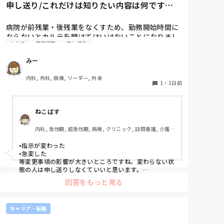
申し送り/これだけは知りたい内容は何です
か？？
病院が前残業・後残業をなくすため、勤務開始時間に
ならないとカルテを開けてはいけないことになりまし
カルテ
情報収集
申し送り
た。

みー
そのため、十分な情報収集が困難になり、前勤務者が
しっかりと記録に残していない場合はとても困ること
内科, 外科, 病棟, リーダー, 外来
が増えました。申し送り自体は存在していますが、後
1
・
1日前
残業もなくす風潮で、5分以内で終わるように、と言
われています。

ねこばす
人にもよるのですが、端的な申し送りのためにこれだ
内科, 急性期, 超急性期, 病棟, クリニック, 訪問看護, 介護施
けは知っておきたい内容は何ですか？？
設, 老健施設, リーダー, 神経内科, 脳神経外科, 一般病院, 慢
性期, 回復期, 終末期, 透析, 保育園・学校, SCU, 派遣, 小規
•指示が変わった

模多機能, 看護多機能
•急変した

等変更事項の影響が大きいところですね。変わらない状
態の人は申し送りしなくていいと思います。

絶対伝えたいけど長文で記録には残せない時は時間があ
回答をもっと見る
る時はWordで文章を作って渡してました。
キャリア・転職