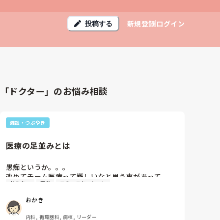
新規登録
ログイン
投稿する
「ドクター」のお悩み相談
雑談・つぶやき
医療の足並みとは
愚痴というか。。。

改めてチーム医療って難しいなと思う事があって。

ドクター
医者
コミュニケーション
80代男性で気管切開されてる方で長期療養されてる
方。胃切除もされてて、鼻腔からの経管栄養です。最
おかき
近は手の動きもなくなり睫毛反射もなく返事もない。
注入もポンプで投与していたけど痰の吹き出しも激し
内科, 循環器科, 病棟, リーダー