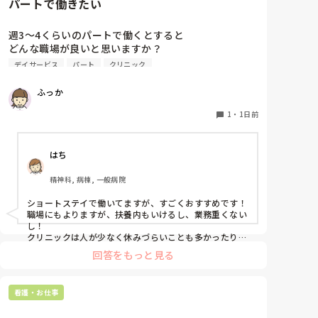
パートで働きたい
週3〜4くらいのパートで働くとすると

どんな職場が良いと思いますか？

クリニックとかデイサービスですかね…
デイサービス
パート
クリニック
ふっか
1
・
1日前
はち
精神科, 病棟, 一般病院
ショートステイで働いてますが、すごくおすすめです！

職場にもよりますが、扶養内もいけるし、業務重くない
し！

クリニックは人が少なく休みづらいことも多かったり、
1人でこなす量が多かったりするので、友達は苦労して
回答をもっと見る
ました。
看護・お仕事