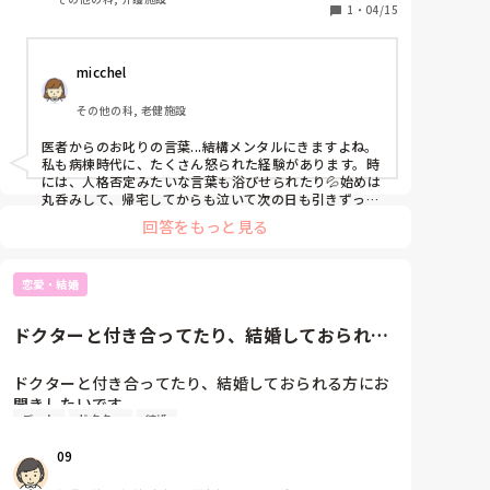
内服薬は継続してもよいかの連絡をしました。折り返
1
・
04/15
し連絡があった際に主治医から「貴方は抗ウイルス薬
を重複して飲ませようとお考えなのか？」「貴方は看
micchel
護師としてそれで良いと思って連絡したのか？」と強
い口調で言われてしまいました。そういう解釈をされ
その他の科, 老健施設
ると思わずびっくりして初めからことの説明と重複し
た抗ウイルス薬以外の処方薬は飲んでもいいのか聞く
医者からのお叱りの言葉...結構メンタルにきますよね。
と今度は「貴方は他の薬も抗ウイルス薬だとおもって
私も病棟時代に、たくさん怒られた経験があります。時
るの？」と言われ拉致があかず申し訳ございませんと
には、人格否定みたいな言葉も浴びせられたり💦始めは
しか言えませんでした。訪問診療で処方された抗ウイ
丸呑みして、帰宅してからも泣いて次の日も引きずって
メンタル大崩壊でしたが、当の本人は言ったことも忘れ
ルス薬も7日分の処方なのに間違えて5日分処方されて
回答をもっと見る
てしまっていて普通に世間話もされました。多分怒られ
内服してる事を伝えると「確認したけど7日分で処方
た時は、機嫌も悪く向こうも色々あったんだな...と思う
だしてますよね？しっかりしてくださいよ」と強い口
ようにしたら、自然と心が軽くなりました。

調で言われ心が折れそうです…。また2週間後に往診
恋愛・結婚
あまりちゃんとした答えにならないかもですが、対面で
があるので必ず何か言われそうで怖いです。皆様は医
ないと真意がうまく伝わらないことも多々あると思いま
す。間違ったことはしていないので、あまりご自分を責
者から怒られた事ありますか？またどうやって乗り越
ドクターと付き合ってたり、結婚しておられる
めずにいてくださいね。2週間も経てば、お相手の方も
えてますか？？

方にお聞きしたいです。忙しく...
すっかり忘れているかもしれませんし！
長い文書で分かりずらいと思いますがここまで読んで
ドクターと付き合ってたり、結婚しておられる方にお
聞きしたいです。

デート
ドクター
結婚
忙しくて連絡もデートもなかなかできないと思います
が、どのようにモチベーションを保ち付き合っておら
09
れますか？