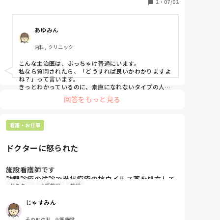
く、誤嚥性肺炎も繰り返し、注入を中止し点滴治療開
2
・
07/02
始すれば呼吸状態は落ち着くけど低栄養で全身浮腫と
なり抹消ルート保持も困難になる。ナース間では終末
あゆみん
期で注入も行かずこのまま静かに最期を待つのだろう
と考えてたけど、主治医は肺炎が落ち着いた途端注入
内科, クリニック
再開を指示。ほとんど患者の所に行かずデータだけで
判断してるので見兼ねて、診察して下さいと進言した
こんな主治医は、ぶっちゃけ普通にいます。

ら、「3分ね」って言って診にいったので、全身浮腫
私なら質問されたら、「どうすれば良いかわかりますよ
で下顎呼吸も出始めたりしてる状態を診て、じゃあど
ね？」って言います。

うするの？って聞いてくる。ナースに聞くんですかと
きっとわかっているのに、素直になれないタイプの人か
と。

半ば呆れてしまったし、こっちもこのまま静かに～と
回答をもっと見る
でも、言うことは聞いてくれるので、むしろ扱いやすい
も言えないし。家族には肺炎になった時に急変リスク
ぐらい。

は伝えてはいるけど、何か、足並み揃わずモヤモヤし
私達の最も大切にするべきは、患者さんとその家族なの
てしまうなぁと。何が正解とかは言えないけど、とに
看護・お仕事
で、「そのためなら協力してもらう。」と心の中で思い
かく患者さんは十分苦しんで頑張ってるんですよね。

ながら、予定を組んで主治医にきちんと今後の方針を家
族に伝えてもらいます。

ご清聴ありがとうございました🙏
ドクターに怒られた
その方が、家族が最後の時間を理解しながら、患者さん
に向き合えるからです。

チームの足並みよりも、その気持ちに寄り添った方が、
施設看護師です

おかきさんの本当にしたいことができると思います。
訪問診療の往診で帯状疱疹の抗ウイルス薬を処方して
ドクター
介護施設
施設
頂いたのですが入居者が納得せず他の皮膚科へ受診し
抗ウイルス薬の他痛み止めや軟膏を貰って帰ってきま
じゃすみん
した。抗ウイルス薬が重複していたため、主治医であ
る訪問診療へ事の経緯を説明し、抗ウイルス薬以外の
その他の科, 介護施設