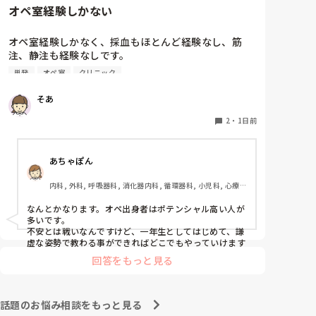
オペ室経験しかない
オペ室経験しかなく、採血もほとんど経験なし、筋
注、静注も経験なしです。

今転職活動中ですけども、普通にクリニックとかでも
単発
オペ室
クリニック
働けますかね(考えてるところは、眼科や皮膚科あたり
です)

そあ
もう一つ、単発のバイトもしたいのですがオペ室経験
2
・
1日前
しかない人でも働けるようなところはありますかね。

あちゃぽん
病棟経験も一度もないので色々と不安でいっぱいで
す。
内科, 外科, 呼吸器科, 消化器内科, 循環器科, 小児科, 心療内
科, 整形外科, 産科・婦人科, 耳鼻咽喉科, 皮膚科, 泌尿器科, 
リハビリ科, 総合診療科, 救急科, 超急性期, ICU, CCU, 
なんとかなります。オペ出身者はポテンシャル高い人が
HCU, その他の科, ママナース, 外来, 神経内科, 脳神経外科, 
多いです。

NICU, 消化器外科, 一般病院, 慢性期, 回復期, 終末期, オペ
不安とは戦いなんですけど、一年生としてはじめて、謙
室, 透析, 検診・健診
虚な姿勢で教わる事ができればどこでもやっていけます
回答をもっと見る
話題のお悩み相談をもっと見る