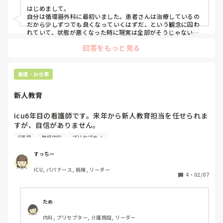
分、病室にいる自分にも聞こえる声で統括する担当に自身の
はじめまして。

最低な行動を話していたのもあり、仕事に行くのが申し訳な
自分は循環器外科に最初いました。患者さんは治療しているの
くなりました。行くことが申し訳ないというのも建前で本音
だから少しずつでも良くなっていくはずだ、という観念に囚わ
は低く認定されたから行きたくない、という感情なんだと思
れていて、状態が悪くなった時に現実は全部がそうじゃないの
に「自分の対応が悪かったのか」と考えて落ち込んでいまし
います。プライドが高いと思われるかもしれないです。人か
回答をもっと見る
た。

らの評価が全てなので。

実際対応の不備というか、不完全さは人間なので絶対あります
だらだらと書いてすみません。

が原因の全てではありません。そう考えると、少しだけポジテ
看護・お仕事
ィブに今の自分でできることを考えてみようって気持ちになれ
るかと思います。

新人教育
年数経つと、プライドが邪魔しますよね💦　

でもその分きっと経験が積み重なってるはずですので、少しず
icu6年目の看護師です。来年から新人教育担当を任せられま
つでも疾患とかについてわからない（=不安）を減らしていけ
すが、自信がありません。

たらいいですよね！
実施する前に、どのようなことを学習しておいた方がいいで
6年目
神経内科
プリセプティ
しょうか。また、新人教育を実施するにあたってどのような
ことを準備しておいた方がいいでしょうか。
すっちー
ICU, パパナース, 病棟, リーダー
4
・
02/07
ため
内科, プリセプター, 介護施設, リーダー