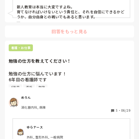
新人教育は本当に大変ですよね。

育てなければいけないという責任と、それを自信にできるかど
うか、自分自身との戦いでもあると思います。

さらまずはマニュアル通りの技術を確実に身につけてもらうこ
回答をもっと見る
とを大切にしています。

マニュアルをしっかり身につけることで、その後はいくらでも
応用ができると感じています。

私自身、指導の立場のときは新人さんと一緒にマニュアルを見
看護・お仕事
ながら確認していました。

勉強の仕方を教えてください！
勤務時間内に「明日行うことを一つでいいので、事前にマニュ
アルを見てきてもらう」と伝えるだけでも、新人さんの不安は
かなり軽減されると思います。

勉強の仕方に悩んでいます！

はじめまして！私の経験でお話ししたいとおもいます。

6年目の看護師です

新人スタッフは常に緊張しています。

私の知識は浅いな、と思って勉強をしていますが、

その緊張をやわらげるために、声かけをやさしくしたり、明る
6年目
透析
勉強
スマホで他の病院のホームページや、医療系のWebサイトを
い雰囲気を作ったりすることも、大切な教育の一つだと思いま
す。
見てノートにまとめていることが多いです。

めろん
学生の時の教科書って看護がメインの物が多くて、疾患や治
消化器内科, 病棟
療の知識を深めるのには足りないなと感じています。

5
・
06/29
スマホばかりに頼るのは良くないかなと思っていますが、

教材を探しに大きい本屋に行って、中身を見て買う教科書を
吟味して、でも買ったら知りたかった内容が深く書かれてい
ゆらナース
ない、など、本で勉強しようとすると勉強するまでの道のり
外科, 整形外科, 一般病院
がとても長くなります。
