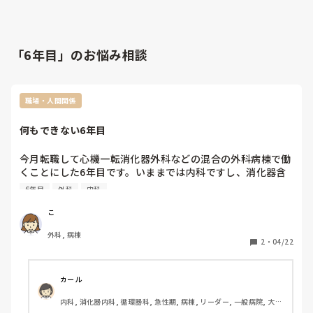
「6年目」のお悩み相談
職場・人間関係
何もできない6年目
今月転職して心機一転消化器外科などの混合の外科病棟で働
くことにした6年目です。いままでは内科ですし、消化器含
めた疾患も初です。

6年目
外科
内科
働き初めて2週間弱。要領も悪く、(患者様には別として)人
見知りなところや、声のかけずらさ、優先順位を考えるのが
こ
苦手で、迷惑ばかりかけてます。

外科, 病棟
最近、少し状態の悪化した方の対応ができず、フォローの方
2
・
04/22
に全て投げてしまい、情けないですが指摘いただきました。
とてもごもっともです。最初は自分なりに気にかけたいの
に！とも思いましたが、フォロー含めそう思われるような行
カール
動をとったのは自分だと反省しております。皆さんからの評
内科, 消化器内科, 循環器科, 急性期, 病棟, リーダー, 一般病院, 大学
価を低くする原因をとったこと、そのような行動をとった自
病院, 慢性期, 終末期