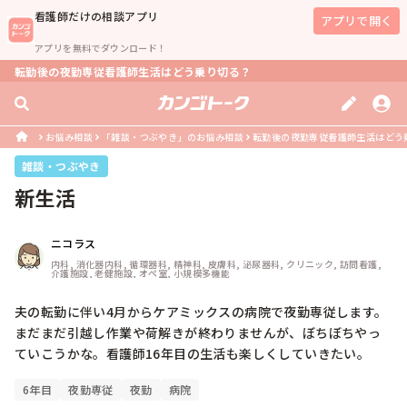
看護師
だけの相談アプリ
アプリで開く
アプリを無料でダウンロード！
転勤後の夜勤専従看護師生活はどう乗り切る？
お悩み相談
「雑談・つぶやき」のお悩み相談
転勤後の夜勤専従看護師生活はどう
雑談・つぶやき
新生活
ニコラス
内科, 消化器内科, 循環器科, 精神科, 皮膚科, 泌尿器科, クリニック, 訪問看護, 
介護施設, 老健施設, オペ室, 小規模多機能
夫の転勤に伴い4月からケアミックスの病院で夜勤専従します。

まだまだ引越し作業や荷解きが終わりませんが、ぼちぼちやっ
6年目
夜勤専従
夜勤
病院