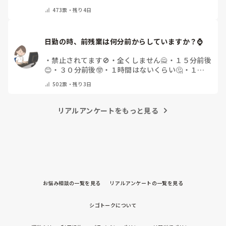
てください)
473
票・
残り4日
日勤の時、前残業は何分前からしていますか？⌚
・
禁止されてます🚫
・
全くしません🙅
・
１５分前後
😊
・
３０分前後🤓
・
１時間はないくらい🤔
・
１時
間以上…😨
・
その他（コメントで教えて下さい）
502
票・
残り3日
リアルアンケートをもっと見る
お悩み相談の一覧を見る
リアルアンケートの一覧を見る
シゴトークについて