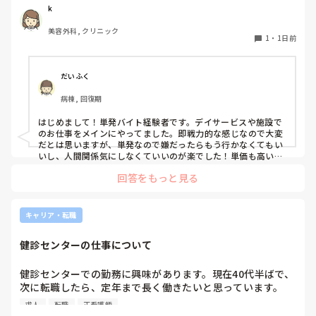
ような雰囲気なのか知りたいです。
k
美容外科, クリニック
1
・
1日前
だいふく
病棟, 回復期
はじめまして！単発バイト経験者です。デイサービスや施設で
のお仕事をメインにやってました。即戦力的な感じなので大変
だとは思いますが、単発なので嫌だったらもう行かなくてもい
いし、人間関係気にしなくていいのが楽でした！単価も高いで
すし私には合ってたかなと思います。ただ、自分の行きたい日
回答をもっと見る
にちに空きがあるか分からないのでそこは難点ですかね。
キャリア・転職
健診センターの仕事について
健診センターでの勤務に興味があります。現在40代半ばで、
次に転職したら、定年まで長く働きたいと思っています。

健診センターは比較的人気があるので、あまり空きがないと
求人
転職
正看護師
聞きます。
