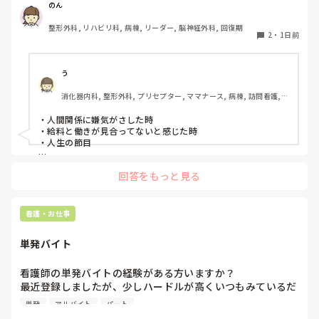
のん
整形外科, リハビリ科, 病棟, リーダー, 脳神経外科, 回復期
2
・
1日前
う
消化器内科, 整形外科, プリセプター, ママナース, 病棟, 訪問看護, 
リーダー, 消化器外科, 一般病院
・人間関係に嫌気がさした時

・給料と働きが見合ってないと感じた時

・人生の節目

回答をもっと見る
看護・お仕事
単発バイト
看護師の単発バイトの経験がある方いますか？

最近登録しましたが、少しハードルが高くいつもみているだ
けです。

単発
アルバイト
パート
1度行ってもういいかなと言っている知り合いもいて、どの