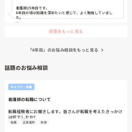
皆さんはどのようにして勉強していますか？

看護師25年目です。

参考までに、たくさんの方の勉強方法が知りたいです！🙇🏻‍♀️
6年目の頃は知識を深めたいと感じて、よく勉強していまし
た。

私は先輩や医師におすすめの本を聞いて、まずは借りて中身を
回答をもっと見る
チェックしていました。良さそうなら購入。今もこのやり方が
一番失敗が少ない気がします。

あとはネットや医療系のサイトを見て、ノートにまとめること
「6年目」のお悩み相談をもっと見る
もよくしていました。スマホ中心の勉強も、きちんと整理して
アウトプットすれば、十分効果あると思います。

本は本当に中身を見るまで分からないことも多いですよね💦

話題のお悩み相談
安いものではないので手当り次第買うわけにもいかないですし
😣

まず試してみて、 合えば買うが私のスタイルでした☺️

キャリア・転職
勉強のやり方は人それぞれなので、自分に合う方法を見つける
ことが一番大事かなと思います😊！
看護師の転職について
転職経験者にお聞きします。皆さんが転職を考えたきっかけ
は何でしたか?
転職
正看護師
病棟