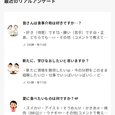
最近のリアルアンケート
皆さんは食事介助は好きですか…？
・
好き（得意）です🥰
・
嫌い（苦手）です😅
・
正
直、どちらでも…👀
・
その他（コメントで教えてく
ださい）
290
票・
残り6日
新たに、学びなおしたいと思いますか？
・
新たに資格を取得したい📖
・
今の分野をこのまま
経験したい😊
・
仕事でいっぱいいっぱい💦
・
どん
な自分になりたいか探し中🧐
・
その他（コメントで
424
票・
残り5日
教えてください）
夏に食べたいものは何ですか？🍉
・
スイカ🍉
・
アイス🍦
・
そうめん🥢
・
かき氷🍧
・
焼
肉（BBQ)🍖
・
ウナギ🐟
・
その他(コメントで教え