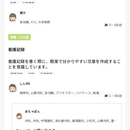
操作あるしイメージが湧きません

転職
正看護師
経験ある方いましたら、特別なスキルが必要かや働きやすさ
など教えていただきたいです！
愛沙
急性期, ICU, 大学病院
0
・
4日前
看護・お仕事
看護記録
看護記録を書く際に、簡潔で分かりやすい文章を作成するこ
とを意識しています。

しかし忙しい日は、必要な情報を漏れなく記録することとの
看護記録
記録
正看護師
バランスが難しいと感じています。

皆さんは看護記録を効率よく作成するために工夫しているこ
しんRN
とはありますか。
精神科, 心療内科, 急性期, プリセプター, パパナース, 病棟, 老
1
・
4日前
健施設, リーダー, 慢性期, 派遣
あちゃぽん
内科, 外科, 呼吸器科, 消化器内科, 循環器科, 小児科, 心療内科, 整形
外科, 産科・婦人科, 耳鼻咽喉科, 皮膚科, 泌尿器科, リハビリ科, 総
合診療科, 救急科, 超急性期, ICU, CCU, HCU, その他の科, ママナー