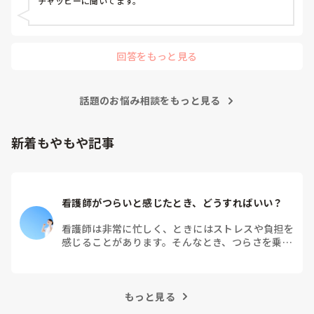
チャッピーに聞いてます。
ス, 外来, 神経内科, 脳神経外科, NICU, 消化器外科, 一般病院, 慢性
期, 回復期, 終末期, オペ室, 透析, 検診・健診
回答をもっと見る
話題のお悩み相談をもっと見る
新着もやもや記事
看護師がつらいと感じたとき、どうすればいい？
看護師は非常に忙しく、ときにはストレスや負担を
感じることがあります。そんなとき、つらさを乗り
越えるためにはどうすればよいでしょうか？この記
事では、看護師がつらさを感じたときの対処法や秘
訣を紹介します。
もっと見る