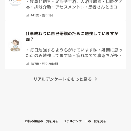
・
食事介助🍴
・
足浴や手浴、入浴介助🛀
・
口腔ケア
👄
・
排泄介助・アセスメント✨
・
患者さんとのコミ
ュニケーション😊
・
特にない
・
その他（コメント
441
票・
残り1日
で教えてください）
仕事終わりに自己研鑽のために勉強していますか
📖？
・
毎日勉強するよう心がけています📝
・
疑問に思っ
た点のみ勉強してます📖
・
疲れ果てて寝落ちが多い
なぁ…😅
・
休日にまとめてやりますっ❕
・
その他
487
票・
残り20時間
（コメントで教えてください）
リアルアンケートをもっと見る
お悩み相談の一覧を見る
リアルアンケートの一覧を見る