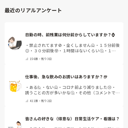
最近のリアルアンケート
日勤の時、前残業は何分前からしていますか？⌚
・
禁止されてます🚫
・
全くしません🙅
・
１５分前後
😊
・
３０分前後🤓
・
１時間はないくらい🤔
・
１時
間以上…😨
・
その他（コメントで教えて下さい）
156
票・
残り3日
仕事後、急な飲みのお誘いはありますか？🍺
・
ある🙋
・
ない🙅
・
コロナ前より減りました😢
・
誘うことの方が多いかな🤔
・
その他（コメントで教
えてください）
411
票・
残り2日
皆さんの好きな（得意な）日常生活ケア・看護は？