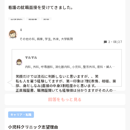
就職を考えている病院は看護学生の時に実習も行ったことが
看護の就職面接を受けてきました。

ありません。

せめて看護学生の時に実習できてたら病院の雰囲気も分かる
質問されたのは、志望理由の他に

のになと思うことがあります。

志望理由
履歴書
面接
・兄弟いる？

・部活でどんな役割だったの？

皆さんは実習のときはどうでしたか？また、就職のときはど
💉
・地道に努力できる(履歴書に書いた内容)とあるが、最近努
うでしたか？

その他の科, 病棟, 学生, 外来, 大学病院
力したこと何？

教えて頂きたいです。
2
・
08/27
・習い事はいつまでやってたの？

などでした。

マルマル
私が思っていた長所短所、この病院ででのように働きたい
内科, 外科, 呼吸器科, 消化器内科, 小児科, 整形外科, 産科・婦人科, 
か、最後に自己PRあるか？、質問あるかなどは聞かれずに
耳鼻咽喉科, 皮膚科, 泌尿器科, リハビリ科, 救急科, 急性期, 超急性
これは落す前提で面接してるのか、？？と思うようになって
期, ICU, CCU, HCU, プリセプター, 病棟, リーダー, 神経内科, 脳神
笑顔だけでは流石に判断しないと思いますが、、笑

きました。泣

経外科, GCU, 消化器外科, 一般病院, 大学病院, 慢性期, 終末期, オ
私も人を雇う経験してますが、第一印象は7割(表情、相槌、挨
ペ室
拶、身だしなみ)面接の中身3割程度かと思います。

面接では礼儀マナーをきちんとし、緊張していましたが聞か
正直履歴書、職務歴聞いても経験値は分かりますがその人の中
身がしっかり分かるわけではないです。

れたことに対しても答えられました。

回答をもっと見る
しかし緊張で笑顔が上手く作れず、面接官に「笑顔ないけど
兄弟聞くことでどんな人なのか、役割聞くことでチーム内での
緊張してる？」と言われてしまいました。

立ち位置想定したり、努力の具合、とかを確認したんだと思い
「とても緊張してます」と正直に言ったら笑って和ませて頂
ます。

キャリア・転職
き、そこからは終始場が和んでいました。

私もよく仕事とは関係ないこと質問することが多いです笑

小児科クリニック志望理由