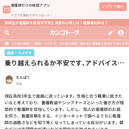
看護師
だけの相談アプリ
アプリで開く
アプリを無料でダウンロード！
高校生が看護師を目指す不安と決意の心境とは？経験者の声は？
お悩み相談
「雑談・つぶやき」のお悩み相談
高校生が看護師を目指す不安と決意
雑談・つぶやき
乗り越えられるか不安です､アドバイス欲
しいです。
たんぱく
学生
現在高校3年生で進路に迷っています。性格と合う職業に就きた
いなと考えており、養護教諭やシップナースといった働き方が理
想的で看護師を目指しています。しかし、知人の看護師のお話
を伺う、看護体験をする、インターネットで調べるうちに看護
師の過酷さなどを知り怖くなってしまっている自分がいます。親