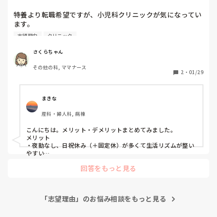
結果は待つしかないかと。
私はグループ内の学校のため、採用人数が決まっていて、定
特養より転職希望ですが、小児科クリニックが気になってい
員オーバーしているので落ちる人がいます。

ます。

お勤めの方の志望理由やメリットデメリットがあれば教えて
志望理由
クリニック
いただきたいです。
面接でよく「笑顔が一番大事」と言われますが以下の内容か
らこれはおちたでしょうか？🥲😏

さくらちゃん
その他の科, ママナース
2
・
01/29
まきな
産科・婦人科, 病棟
こんにちは。メリット・デメリットまとめてみました。

メリット

・夜勤なし、日祝休み（＋固定休）が多くて生活リズムが整い
やすい

・外来中心なので「急性期の観察」「感染対策」「家族対応」
回答をもっと見る
の力がつく

・特養で身についた声かけ、安心させ方、危険予測、家族対応
はかなり活きる

・患者さんの回復が早いことも多く、達成感を得やすい

「志望理由」のお悩み相談をもっと見る
デメリット

・回転が早くてスピード勝負。忙しい日はずっとノンストップ