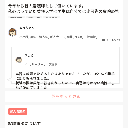
今年から新人看護師として働いています。

私の通っていた看護大学は学生は自分では実習先の病院の希
望などは決められず、先生が勝手に実習先を振り分けます。

志望理由
看護大学
看護学校
その結果、成績のいい学生は県内で大きな県立や総合、大学
の病院に振り分けられ、全ての領域実習を1つの病院で行う
なっちゃん
学生がいたり、何回も同じ病院、同じ病棟で実習をしている
小児科, 産科・婦人科, 新人ナース, 病棟, NICU, 一般病院, 大
学生もいました。

8
・
12/26
学病院, 助産師
私は基礎と老年の実習、急性期と統合の実習が同じ病院、同
じ病棟、同じ指導者さんで、前回と比べられとても辛かった
です。

りょる
学校側では成績のいい学生を県内の大きな病院に実習させる
ICU, リーダー, 大学病院
ことで、今後の実習に繋げていきたいと言う考えてだと思い
ます。

実習は成績で決めるとかはありませんでしたが、ほとんど勝手
しかし、学生側からしたら実習は就職先を決めるのに重要な
に割り振られました。

ことの1つになるので色々な病院での実習をしたいと思いま
就職の際は救急に行きたかったので、実習は行かない病院でし
す。

たが決めていました！
私も実際にそう思いましたし、就職先を決めるときに実習先
回答をもっと見る
が限られたため、本当に就職したい病院の志望理由を考える
のに苦労しました。

来年から県外の助産学校に通いますが、卒業後は地元に戻っ
新人看護師
て大きな病院での就職をしたいと考えています。

現在コロナの関係で病院見学ができず、とても苦労していま
就職面接について
す。
