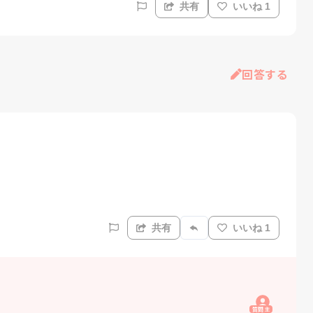
共有
いいね 1
回答する
共有
いいね 1
質問主