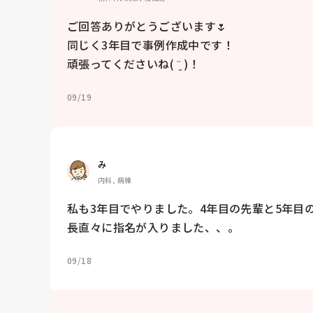
ご回答ありがとうございます🌷

同じく3年目で事例作成中です！

頑張ってくださいね( ¨̮ )！
09/19
み
内科, 病棟
私も3年目でやりました。4年目の先輩と5年目
長直々に指名が入りました、、。
09/18