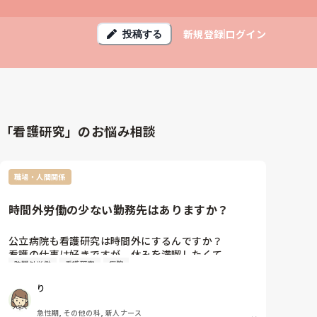
新規登録
ログイン
投稿する
「看護研究」のお悩み相談
職場・人間関係
時間外労働の少ない勤務先はありますか？
公立病院も看護研究は時間外にするんですか？

看護の仕事は好きですが、休みを満喫したくて

時間外労働
看護研究
病院
時間外労働がなるべく少ないところで働きたくてお伺
いしました

り
ご教授いただけると幸いです🙇‍♀️
急性期, その他の科, 新人ナース