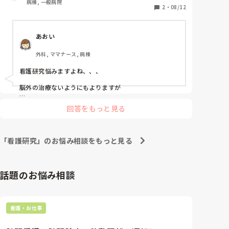
病棟, 一般病院
と思います。

2
・
08/12
思考整理したいならチャットGPTがおすすめです。毎回
毎回使っていけば行くほど、あなただったらこう考えま
すよね？みたいにAIが育ってくれます。

あおい
どのAIもそうですが、間違いはあるので、それは違いま
外科, ママナース, 病棟
すと訂正する事大切ですし、全てを鵜呑みにしない事を
守る必要があります。

看護研究悩みますよね、、、

後は会議を音声データで録音。文字起こしして、それを
脳外の治療ないようにもよりますが

AIで議事録にしてもらった後にニュアンスの違うところ
だけ直すだけで、15分ぐらいで議事録終わります。すご
術後せん妄予防に対する看護スタッフ教育プログラムの
回答をもっと見る
い便利です。
効果

	•	背景：脳外科術後は高齢者を中心にせん妄が多
発し、転倒や再出血リスクが高まる。

	•	目的：看護師へのせん妄予防教育が発症率・発
「看護研究」のお悩み相談をもっと見る
症期間・重症度に与える効果を評価。

	•	方法案：教育前後でせん妄発生率を比較し、介
入の有効性を検証。

話題のお悩み相談
は対象も困ることなく探せるかなとは思いました。

何かのヒントにしてください。
看護・お仕事