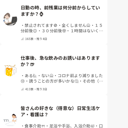
日勤の時、前残業は何分前からしてい
ますか？⌚
・
禁止されてます🚫
・
全くしません🙅
・
１５
分前後😊
・
３０分前後🤓
・
１時間はないくら
い🤔
・
１時間以上…😨
・
その他（コメントで
165
票・
残り4日
教えて下さい）
仕事後、急な飲みのお誘いはあります
か？🍺
・
ある🙋
・
ない🙅
・
コロナ前より減りました
😢
・
誘うことの方が多いかな🤔
・
その他（コ
メントで教えてください）
413
票・
残り3日
皆さんの好きな（得意な）日常生活ケ
ア・看護は？
・
食事介助🍴
・
足浴や手浴、入浴介助🛀
・
口