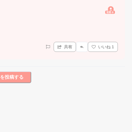
質問主
共有
いいね 1
を投稿する