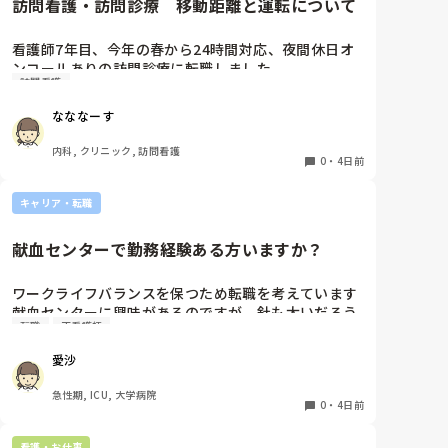
訪問看護・訪問診療　移動距離と運転について
看護師7年目、今年の春から24時間対応、夜間休日オ
ンコールありの訪問診療に転職しました。

訪問看護
元々就活の際にはエリアは片道30分程度と聞いており
ここまで働いてきましたが、もう少しで片道1時間以
なななーす
上かかる市外の田舎にまで患者を受け入れる予定と。

日頃から運転しているとは言っても、深夜帯や冬道で
内科, クリニック, 訪問看護
訪問に行くのはかなり不安で親からも止められていま
0
・
4日前
す。

これって当たり前なんでしょうか？また同じような境
キャリア・転職
遇の方はどのような方法を取られているんでしょう
か？
献血センターで勤務経験ある方いますか？
ワークライフバランスを保つため転職を考えています

献血センターに興味があるのですが、針も太いだろう
転職
正看護師
し機械操作あるしイメージが湧きません

経験ある方いましたら、特別なスキルが必要かや働き
愛沙
やすさなど教えていただきたいです！
急性期, ICU, 大学病院
0
・
4日前
看護・お仕事