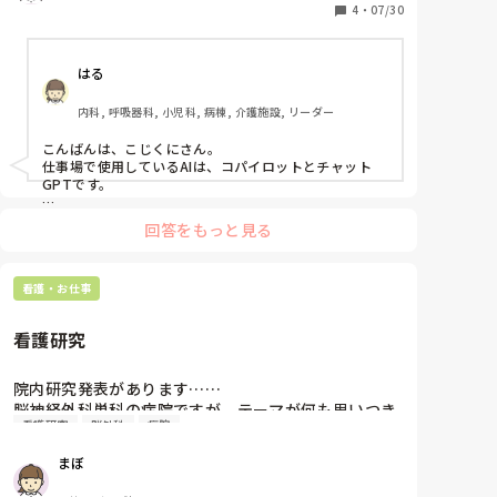
導入までに様々な調整が必要となる前提で、実際に活
4
・
07/30
用されている事例（またはブレインストーミング的な
事例）がございましたらご教示いただけないしょう
はる
か？

内科, 呼吸器科, 小児科, 病棟, 介護施設, リーダー
こんばんは、こじくにさん。

仕事場で使用しているAIは、コパイロットとチャット
GPTです。

コパイロットは、マイクロソフト社が開発している為、
回答をもっと見る
ワード、Excel、パワーポイントへの変換が容易です。

ポスターとか作るの得意ですが、ポスター内部の文字が
中国語になってしまうのが難点です。

看護・お仕事
アイディアだけもらって、自分でキャンバとか使って作
成した方がポスターの完成度は高くなります。

Excelの自動計算とかも、しっかりAIに指示出しできれ
看護研究
ば良いと思いますが、勤務表ぐらいなら私は自分で式入
力して作成した方が早かったです。

院内研究発表があります……

マニュアル見直しとかは、元々あるマニュアルを全て読
脳神経外科単科の病院ですが、テーマが何も思いつき
み込み、近年の医療マニュアル改訂で変更されたところ
看護研究
脳外科
病院
ません。何かお題のヒントでもいいのでご教授くださ
との相違箇所あるか聞いてみてもいいと思います。

い🙇‍♀️
まぼ
看護研究は自分で行う事をおすすめいたします。過去論
文の動向をコンセンサスと言うAIを使用してみても良い