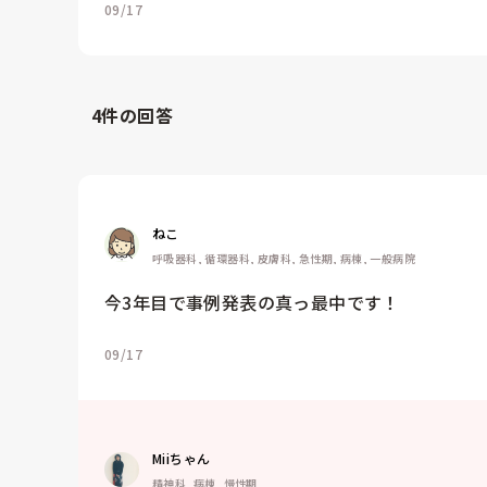
09/17
4
件の回答
ねこ
呼吸器科, 循環器科, 皮膚科, 急性期, 病棟, 一般病院
今3年目で事例発表の真っ最中です！
09/17
Miiちゃん
精神科, 病棟, 慢性期