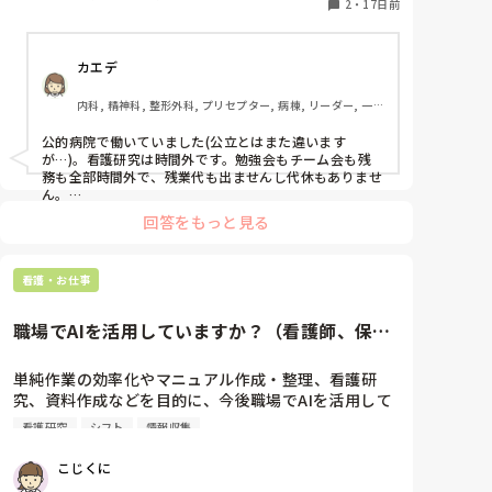
2
・
17日前
カエデ
内科, 精神科, 整形外科, プリセプター, 病棟, リーダー, 一般
病院, 慢性期
公的病院で働いていました(公立とはまた違います
が…)。看護研究は時間外です。勉強会もチーム会も残
務も全部時間外で、残業代も出ませんし代休もありませ
ん。

今は個人病院ですが、看護研究はないし勉強会も時間内
回答をもっと見る
でやります。残業はほぼありません。でも近所の個人病
院は看護研究はないものの、残業だらけだそうです。

上3つの病院はどこも求人で残業10時間以下となってま
看護・お仕事
す…実情を知るのは実際に働いている人に確認するのが
一番だと思います。
職場でAIを活用していますか？（看護師、保健
師問わず）
単純作業の効率化やマニュアル作成・整理、看護研
究、資料作成などを目的に、今後職場でAIを活用して
いきたいと考えています。システムや個人情報の兼ね
看護研究
シフト
情報収集
合いから、直接的な業務では活用が困難かと想定して
います。

こじくに