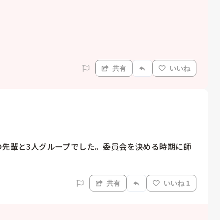
共有
いいね
の先輩と3人グループでした。委員会を決める時期に師
共有
いいね 1