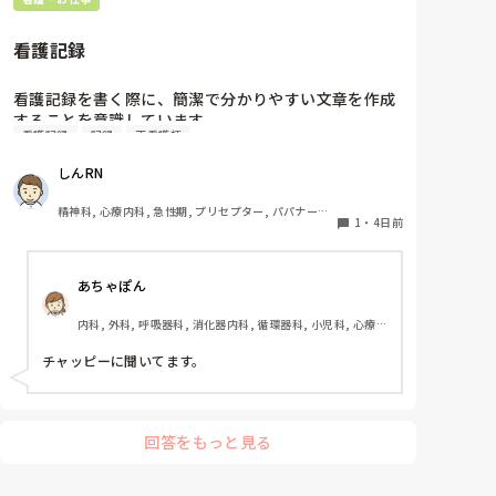
看護記録
看護記録を書く際に、簡潔で分かりやすい文章を作成
することを意識しています。

看護記録
記録
正看護師
しかし忙しい日は、必要な情報を漏れなく記録するこ
ととのバランスが難しいと感じています。

しんRN
皆さんは看護記録を効率よく作成するために工夫して
いることはありますか。
精神科, 心療内科, 急性期, プリセプター, パパナース, 
1
・
4日前
病棟, 老健施設, リーダー, 慢性期, 派遣
あちゃぽん
内科, 外科, 呼吸器科, 消化器内科, 循環器科, 小児科, 心療内
科, 整形外科, 産科・婦人科, 耳鼻咽喉科, 皮膚科, 泌尿器科, 
リハビリ科, 総合診療科, 救急科, 超急性期, ICU, CCU, 
チャッピーに聞いてます。
HCU, その他の科, ママナース, 外来, 神経内科, 脳神経外科, 
NICU, 消化器外科, 一般病院, 慢性期, 回復期, 終末期, オペ
室, 透析, 検診・健診
回答をもっと見る