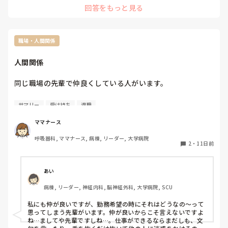
回答をもっと見る
んでいました💧

休職後1年余りで親の介護が終わったのですが

たまたまその4年がコロナと丸被りして旅行にも行けず、友達
と会うことすらままならず、な感じでした

ただ、元々家にいるのが苦痛になるタイプではなかったので主
職場・人間関係
婦生活満喫しまくりました（笑）

なのでよかったことといったら

人間関係
親を看取れたこと、主婦生活満喫できてゆっくり休めたことで
すかね〜

こうしておけば良かった、はあまり浮かばないのですがパソコ
同じ職場の先輩で仲良くしている人がいます。

ンを習っていたらよかったかなと思うくらいですかね

看護師してると時に長い休みが必要な時もあると思います

サマリー
受け持ち
退職
ちょんさんもちょんさんがもう大丈夫かな、と思えるくらいま
子育てナース同士いろいろ悩みを共感したり、愚痴を言い合
でゆっくりされたらいいのではないかと思います😊

える仲ですが…

なが〜いお休み、サイコーですよ👍️
ママナース
先輩は一足先に時短からフルタイムになりましたが、フルタ
呼吸器科, ママナース, 病棟, リーダー, 大学病院
イムになると子供の習い事の送迎に困るのとフルタイムで働
2
・
11日前
きたくないからと上司に嘘をついて時短勤務を継続していま
す。夜勤も本当は数を増やさないといけないのに、いろいろ
事情をだしてきて免除してもらっています。

あい
ずっとワガママ言いたい放題でしたが、この春に上司が退職
病棟, リーダー, 神経内科, 脳神経外科, 大学病院, SCU
し新しくなりやっとやりたい放題の先輩もフルタイムに黙っ
てなるかと思えば…

私にも仲が良いですが、勤務希望の時にそれはどうなの〜って
前の上司からこの勤務形態は継続していいと許可をもらって
思ってしまう先輩がいます。仲が良いからこそ言えないですよ
る！と言い張りフルタイムにならず今も時短勤務をしていま
ね…ましてや先輩ですしね…。仕事ができるならまだしも、文
す。
