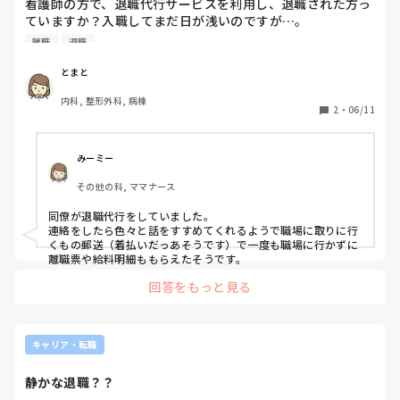
看護師の方で、退職代行サービスを利用し、退職された方っ
ていますか？入職してまだ日が浅いのですが…。

スムーズに退職できたのか、また直接職場へ行くことはなか
離職
退職
ったのか、退職後に受け取る離職票などをきちんと受け取る
ことができたのか、色々教えて頂きたいです。
とまと
内科, 整形外科, 病棟
2
・
06/11
みーミー
その他の科, ママナース
同僚が退職代行をしていました。

連絡をしたら色々と話をすすめてくれるようで職場に取りに行
くもの郵送（着払いだっあそうです）で一度も職場に行かずに
離職票や給料明細ももらえたそうです。
回答をもっと見る
キャリア・転職
静かな退職？？