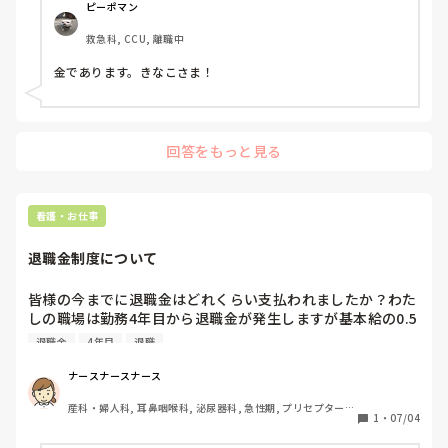
ピーポマン
救急科, CCU, 離職中
金であります。きなこさま！
回答をもっと見る
看護・お仕事
退職金制度について
皆様の今までに退職金はどれくらい支払われましたか？わた
しの職場は勤務4年目から退職金が発生しますが基本給の0.5
の額＋加入基金から20万というほどでした。高いのか低いの
退職金
4年目
退職
かどうでしょうか？？
ナースナースナース
産科・婦人科, 耳鼻咽喉科, 泌尿器科, 急性期, プリセプター, 
1
・
07/04
病棟, 消化器外科, 一般病院, オペ室