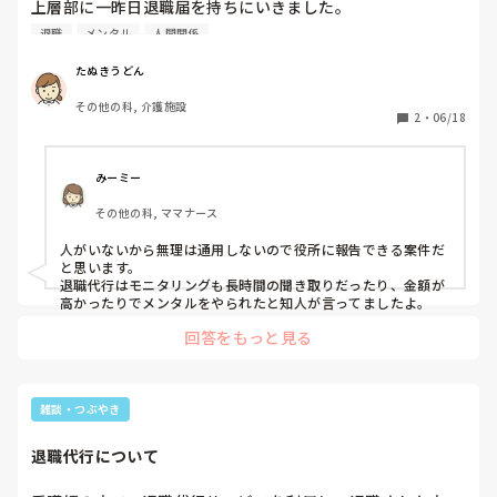
上層部に一昨日退職届を持ちにいきました。

人がいないから無理ですとの一点張り。

退職
メンタル
人間関係
退職代行を使って退職を考えています。

退職代行使って退職された方、どうだったか教えてくださ
たぬきうどん
い。

その他の科, 介護施設
2
・
06/18
みーミー
その他の科, ママナース
人がいないから無理は通用しないので役所に報告できる案件だ
と思います。

退職代行はモニタリングも長時間の聞き取りだったり、金額が
高かったりでメンタルをやられたと知人が言ってましたよ。
回答をもっと見る
雑談・つぶやき
退職代行について