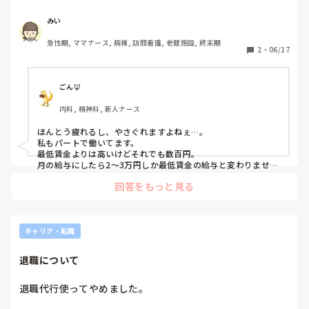
た…というか考えないようにしていたけど…病院で一番給料
低いの私だ！！！なんでこんなに頑張ってやってるんだろ
みい
う。全く給料に反映されないのに。歳いってるから昇給の打
急性期, ママナース, 病棟, 訪問看護, 老健施設, 終末期
ち止め早いし退職金も少ない。こんな歳から看護師を選んだ
2
・
06/17
自分の責任ではあるけど、やるせない…。

子供の熱で休んだり迷惑かけることもあるし、働かせてもら
っていることに感謝しなきゃなのに…。疲れるとやさぐれる
ごん🦊
😕
内科, 精神科, 新人ナース
ほんとう疲れるし、やさぐれますよねぇ…。

私もパートで働いてます。

最低賃金よりは高いけどそれでも数百円。

月の給与にしたら2〜3万円しか最低賃金の給与と変わりませ
ん。

回答をもっと見る
その上、一生勉強自己研鑽が大事、人の命を預かってる責任の
重い職業、暴れる患者の拘束したら虐待だーだの、ゴム手つけ
て患者看護したら母が汚いと不当な扱いされたーだの、えっ私
たち看護師辞めて他職に移ってもいいんですか？😳そうなった
ら困るのは社会全体なのに、私たちの職を守るためには社会保
キャリア・転職
障費使ってくれない。

責任重いなら給料も特別重くしてくれよーー！！国を背負う宝
退職について
育てながら、この国の少子高齢化という社会問題に向き合って
んだこっちは！！って思いますよね。

つい私も愚痴ってしまいました。

退職代行使ってやめました。

毎日同じ気持ちを持ちながらも、働かないと食ってけないし、
多少最低賃金より高いし、うんうんやれることはやってるって