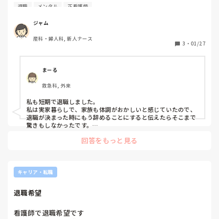
新卒1年目看護師です。

退職
メンタル
正看護師
言い聞かせてます。

先月から特に仕事がきつく、小さなミスや相談することがで
まあ、でも、患者さんから優しくしてくれてありがとうって言
きないことが重なり、指導されることが増えました。

われると嬉しいなぁって。徳を一個積んだから、今世か来世で
ジャム
この分は報われるはずと信じて今日も働きました。みいさんも
転職については、前々から考えており、求人を探してました
たーーくさん徳積んでるんですね。お疲れ様です！！！
産科・婦人科, 新人ナース
が、すぐには決めないだろうと思ってました。

3
・
01/27
しかし、今精神的にきつかったり、寝たとしてもずっと仕事
のことを考えてる感じで寝た感じが全くしないのが週に2.3
まーる
日あったりと、、、。

救急科, 外来
プリセプターの先輩や師長と性格的にも合わず、相談できな
私も短期で退職しました。

かったですが、自分の人生だし、楽しく仕事ができる環境を
私は実家暮らしで、家族も体調がおかしいと感じていたので、
探したいと思って退職しようと思いました。ただ、家族にも
退職が決まった時にもう辞めることにすると伝えたらそこまで
相談せずに思い切って退職代行に依頼したのでどうなるか不
驚きもしなかったです。

初めて短期離職すると、自分が耐えられなかったからとか自分
安です。

回答をもっと見る
を責めてしまうこともありましたが、今は無理をし続けて我慢
し続けて働かないといけないことがおかしいと感じてます。

早期退職された方いらっしゃいましたら、退職の流れや家族
自分の体調が一番だし、無理せずに働ける自分に合った職場に
への報告など教えてください。
出会えるように願っています。
キャリア・転職
退職希望
看護師で退職希望です
