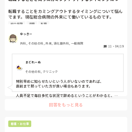
て
転職することをカミングアウトするタイミングについて悩ん
でます。現在総合病院の外来にて働いているものです。

前々から転職は考えていて、6月いっぱいで今の病院での勤
総合病院
退職
転職
務を終える予定です。通常１ヶ月前に辞めることなどは発表
されるんですが、おそらくほぼ1ヶ月前には有休を使い働き
ゆっきー
には出てこないと思われます…、そこでどのタイミングでど
外科, その他の科, 外来, 消化器外科, 一般病院
の範囲の人に辞めることを伝えたら良いか…悩んでいます…
11
・
04/19
どういうタイミングでどんな感じで伝えたらいいでしょう
か…？ちなみに周りは年上の先輩看護師ばかりです…そして
人がいなくて毎日必死な外来です（病院自体が人員不足で
まどれーぬ
す）
その他の科, クリニック
特別早めに知らせたいという人がいないのであれば、

直前まで黙っていた方が良い場合もあります。

人員不足で毎日多忙な状況で辞めるということがわかると、

辞めるまでの間嫌がらせや塩対応をしてくるなど、態度が豹変
回答をもっと見る
する人も出てきます。

あまり早い時点からそういう扱いをされると、

残りの期間が本当に地獄ですよ(´<_｀ 　)

「あと○日の辛抱だから頑張ろう」と自分に言い聞かせても、

看護・お仕事
そのあと数日が行けないと思うぐらいつらい状況になることが