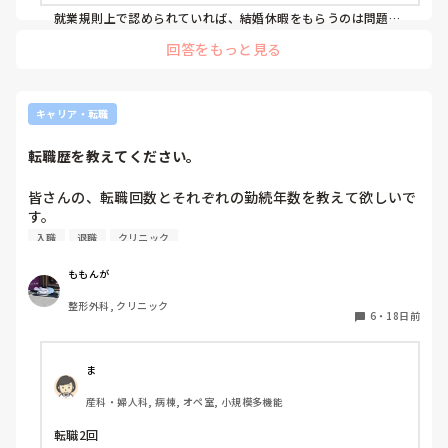
就業規則上で認められていれば、結婚休暇をもらうのは問題な
いと思います。

回答をもっと見る
ただし、退職前ですので、周囲への影響を考慮して、相談しな
がら取得すると良いのではないかと思います。

また、退職について一部の人だけが知っている、とのことです
キャリア・転職
が、早めに伝えて調整をお願いし、円満な退職へ繋げることも
大事かと思います。

転職歴を教えてください。
気兼ねなく結婚休暇を過ごせるよう、事前の心配りに頑張って
みてはいかがでしょうか。
皆さんの、転職回数とそれぞれの勤続年数を教えて欲しいで
す。

入職
退職
クリニック
ももんが
整形外科, クリニック
6
・
18日前
ま
産科・婦人科, 病棟, オペ室, 小規模多機能
転職2回
