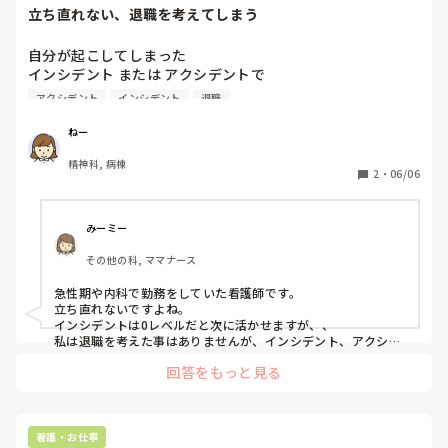
あります（実体験です）。
立ち直れない、退職を考えてしまう
自分が起こしてしまった

インシデント または アクシデントで

立ち直れず

アクシデント
インシデント
退職
退職してしまった人いますか？
ねー
精神科, 病棟
2
・
06/06
みーミー
その他の科, ママナース
急性期や内科で勤務をしていた看護師です。

立ち直れないですよね。

インシデントは0レベルだと次に活かせますが、、

私は退職を考えた事はありませんが、インシデント、アクシデ
ントはメンタルえぐられます。立ち直るのに時間がかかる案件
回答をもっと見る
もありますが、次こそはと言う気持ちに考えてます。
看護・お仕事