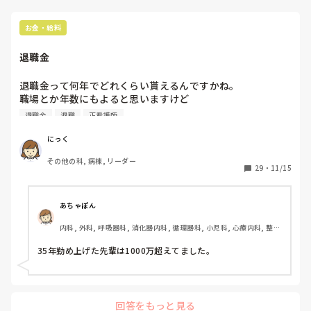
前向きな理由をなんとか捻り出すのが良いようです。
お金・給料
退職金
退職金って何年でどれくらい貰えるんですかね。

職場とか年数にもよると思いますけど

周りに看護師で退職金貰った人

退職金
退職
正看護師
いくらだったかわかれば教えて欲しいです。
にっく
その他の科, 病棟, リーダー
29
・
11/15
あちゃぽん
内科, 外科, 呼吸器科, 消化器内科, 循環器科, 小児科, 心療内科, 整形
外科, 産科・婦人科, 耳鼻咽喉科, 皮膚科, 泌尿器科, リハビリ科, 総
合診療科, 救急科, 超急性期, ICU, CCU, HCU, その他の科, ママナー
35年勤め上げた先輩は1000万超えてました。
ス, 外来, 神経内科, 脳神経外科, NICU, 消化器外科, 一般病院, 慢性
期, 回復期, 終末期, オペ室, 透析, 検診・健診
回答をもっと見る