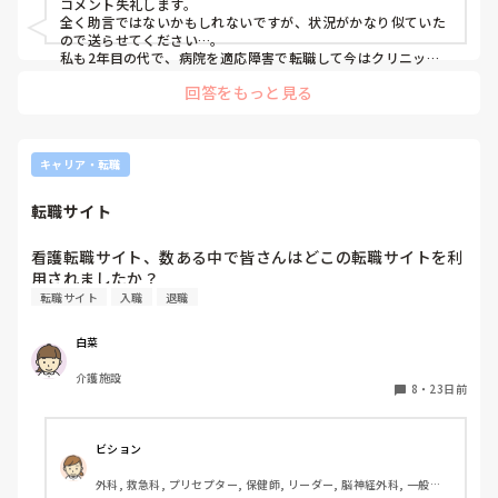
コメント失礼します。

口調、文句や嫌味、最近では、私だけに挨拶無視、存在無
全く助言ではないかもしれないですが、状況がかなり似ていた
視。

ので送らせてください…。

朝、仕事に行くのが憂鬱です。出勤したら早く終わって欲し
私も2年目の代で、病院を適応障害で転職して今はクリニック
で働いています。

いと強く思います。何も楽しいと思うことができなくなって
回答をもっと見る
正社員が私1人という状況も同じで、ももんが様ほど院長は厳
ます。辞めれるなら辞めたいですが、1年は続けないとまた
しいような環境ではないのですが、色々続けるには辛い部分が
短期離職になってしまうと思いますし、以前適応障害になっ
あり辞めようか悩んでいるところです。

た時より酷くないためまだ、頑張れるのかもや、私が弱いだ
ただ、クリニックでもそこまで陰湿な言動をされるのかと少し
けで皆辛い中頑張ってるのにと自己嫌悪になってしまいま
驚いたほどです。ももんが様のような環境であれば私は即やめ
キャリア・転職
す。

ると思います…

やはり自分の心が1番、他にも楽しく生きられる場所が絶対に
私はどうしたらいいでしょうか。

転職サイト
あると思います。

短期離職になると今後のキャリアが怖いです。書類落ちみた
いなことになるんじゃないかと。(今後病棟戻る気は一切な
私もキャリアは怖いですが、同じく病棟に戻るつもりはないの
看護転職サイト、数ある中で皆さんはどこの転職サイトを利
いです。)
で気にせず辞めようと思っています！

ちなみに同級生に、二度退職して今転職活動をしている友人が
転職サイト
入職
退職
いますが、書類落ち等はそこまでなく、場所次第ですが思って
いたよりも選択肢があると話していました。

お互い無理せず適度にやっていきましょうね(TT)
白菜
介護施設
8
・
23日前
ビション
外科, 救急科, プリセプター, 保健師, リーダー, 脳神経外科, 一般病