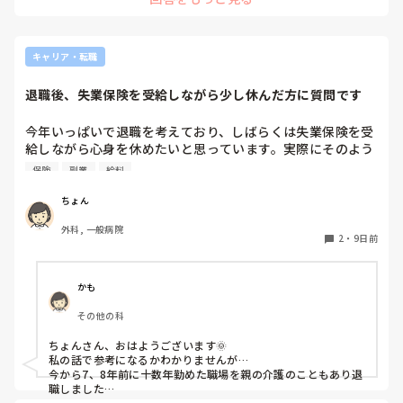
規約書にサインした時点で支払い義務は間違いなくあります。
病院の寮は働く人のために利益度外視で運営している福利厚生
の一つですから、病院側も運営に際してやむを得なかったんだ
ろうと思います。若くてまだお金がない、働いてくれる人のた
キャリア・転職
めに寮があると考えると月の手出しが減ったのは理にかなって
いますし。そんなに改悪な感じはしませんが…なんか、10万取
退職後、失業保険を受給しながら少し休んだ方に質問です
今年いっぱいで退職を考えており、しばらくは失業保険を受
給しながら心身を休めたいと思っています。実際にそのよう
な過ごし方をされた方は、どのくらい休みましたか？「休ん
保険
副業
給料
で良かったこと」や「こうしておけば良かった」と思うこと
があれば教えていただきたいです。
ちょん
外科, 一般病院
2
・
9日前
かも
その他の科
ちょんさん、おはようございます🌞

私の話で参考になるかわかりませんが…

今から7、8年前に十数年勤めた職場を親の介護のこともあり退
職しました

期限を決めて休んだわけではなかったので気づいたら4年も休