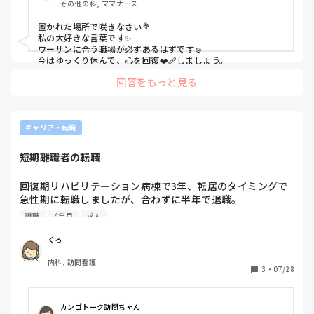
その他の科, ママナース
置かれた場所で咲きなさい💐

私の大好きな言葉です✨

ワーサンに合う職場が必ずあるはずです☺︎

今はゆっくり休んで、心を回復❤️‍🩹しましょう。
回答をもっと見る
キャリア・転職
短期離職者の転職
回復期リハビリテーション病棟で3年、転居のタイミングで
急性期に転職しましたが、合わずに半年で退職。

地域医療に興味があり、訪問看護に転職しましたが、経営方
離職
4年目
求人
針に不信感があり半年で退職に至りました。

私と同じように短期間で離職されている方はいらっしゃいま
くろ
すか？

内科, 訪問看護
また、短期間で離職後転職に不利だと感じた方はいらっしゃ
3
・
07/28
いますか？どのように転職活動を乗り越えたか教えて頂きた
いです。
カンゴトーク訪問ちゃん