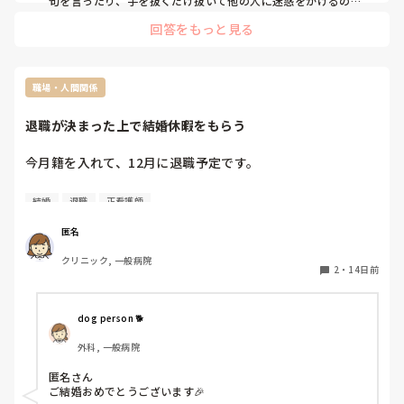
句を言ったり、手を抜くだけ抜いて他の人に迷惑をかけるのは
考えものです。

私は就業規則通りフルタイムにならないといけない時期に何
回答をもっと見る
あまりにも嫌な気持ちになることが多いのであれば、フルタイ
も言わずフルタイムになっていますが、そうすると先輩に残
ムに戻って少し時間が合わなくなってきた頃合いで少し距離を
務を押し付けられますし、明日の勤務こういうふうにして！
置いてみてもいい気がします。仲良くしているからと、ママナ
看護添書のいる患者は継続につけないでと命令されとにかく
ースさんまで他の方から同じように思われてしまうのは避けた
疲れます。

いですね。
職場・人間関係
かといって上司に話してもバレたらめんどくさいですし…

普段は悪い人ではないんですけど…

退職が決まった上で結婚休暇をもらう
とにかく自己中な先輩です。

朝来たらとにかく受け持ちのフリで文句。かといってケアを
今月籍を入れて、12月に退職予定です。

手伝わず座っておしゃべりします。
結婚休暇を頂きたいと思っているのですが、もらうとしたら
結婚
退職
正看護師
10月後半か11月上旬で5日間予定しています。

もちろん職場にお土産やお礼などは言うつもりなんですが、
匿名
退職することを知ってる人は一部だけであり、

クリニック, 一般病院
結婚休暇ももらった上で12月退職ってあまりよくないですか
2
・
14日前
ね...休みすぎだろ！みたいな。

だったら12月退職する時期に合わせて結婚休暇を繋げたほう
がいいのかなーとか色々思っているのですが、どう思います
dog person 🐕
か？

外科, 一般病院
ちなみにバリに行きたいと思っていて、行くなら10-11月ま
匿名さん

でには行きたいと言う気持ちもあって。泣
ご結婚おめでとうございます🎉
