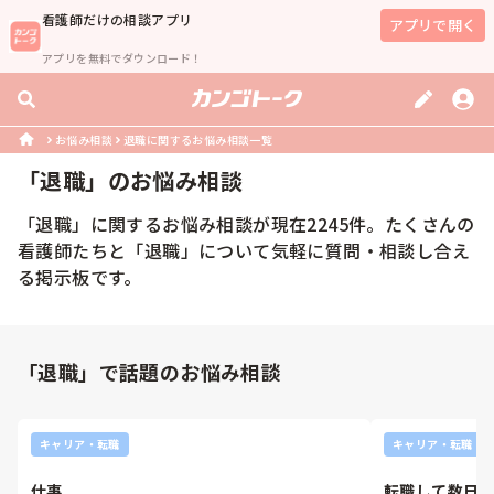
看護師
だけの相談アプリ
アプリで開く
アプリを無料でダウンロード！
お悩み相談
退職に関するお悩み相談一覧
「
退職
」のお悩み相談
「
退職
」に関するお悩み相談が現在
2245
件。たくさんの
看護師
たちと「
退職
」について気軽に質問・相談し合え
る掲示板です。
「退職」で話題のお悩み相談
キャリア・転職
キャリア・転職
仕事
転職して数日