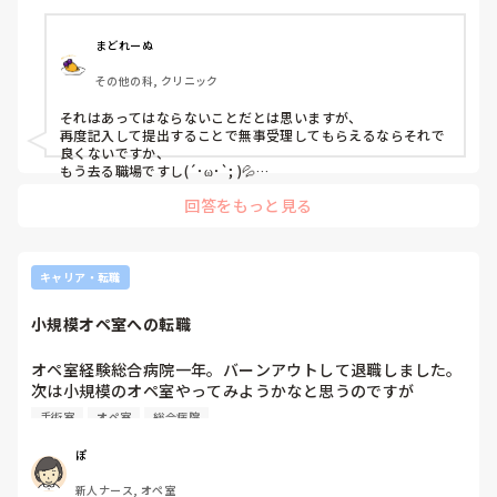
まどれーぬ
その他の科, クリニック
それはあってはならないことだとは思いますが、

再度記入して提出することで無事受理してもらえるならそれで
良くないですか、

もう去る職場ですし(´･ω･`; )💦

提出されていないから退職は認められませんとか言ってくるな
回答をもっと見る
ら話は別ですけども。

腹は立つかもしれませんが、

後腐れない方が絶対的に良いと思いますので、

立つ鳥跡を濁さず的振る舞いをして去るのが一番ではないでし
キャリア・転職
ょうか😌
小規模オペ室への転職
オペ室経験総合病院一年。バーンアウトして退職しました。

次は小規模のオペ室やってみようかなと思うのですが

似たような経歴の方でギャップとか、教育体制とか

手術室
オペ室
総合病院
転職で注意した方がいいこととかありますか？
ぽ
新人ナース, オペ室