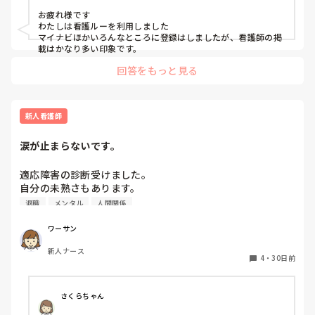
院, 大学病院
お疲れ様です

わたしは看護ルーを利用しました

マイナビほかいろんなところに登録はしましたが、看護師の掲
載はかなり多い印象です。
回答をもっと見る
新人看護師
涙が止まらないです。
適応障害の診断受けました。

自分の未熟さもあります。

休職指示ありましたが、退職の方向です。
退職
メンタル
人間関係
ワーサン
新人ナース
4
・
30日前
さくらちゃん