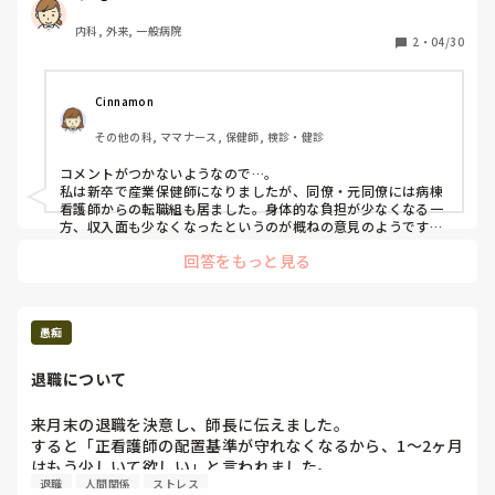
きっと「そんなわけない！💦」と言われると思いますよ☺️
内科, 外来, 一般病院
2
・
04/30
Cinnamon
その他の科, ママナース, 保健師, 検診・健診
コメントがつかないようなので…。

私は新卒で産業保健師になりましたが、同僚・元同僚には病棟
看護師からの転職組も居ました。身体的な負担が少なくなる一
方、収入面も少なくなったというのが概ねの意見のようです。
向き・不向きもあるので、看護師に戻るケースも。

回答をもっと見る
産業にしても行政にしても、勤務先ガチャがある為、新卒か
ら、定年まで勤め上げるのが普通の所もあれば、数年で辞めて
いく方が普通の所も。

過去質検索機能がありますので、そちらも参考にされては如何
でしょうか。こちらは圧倒的に保健師での実務経験者が少ない
愚痴
ので、色んなSNS等も参考にされた方が良いかもしれません。
退職について
来月末の退職を決意し、師長に伝えました。

すると「正看護師の配置基準が守れなくなるから、1〜2ヶ月
はもう少しいて欲しい」と言われました。

退職
人間関係
ストレス
基本会社都合の退職延期はできないはずだと、自分の中では