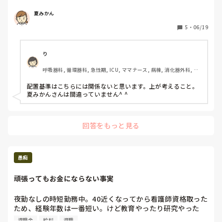
認識していたのですが、間違っていますか？

夏みかん
可能なら6月末で辞めようと思っていたのですが、規則に基
づき1ヶ月後の7月末でと伝えたのですが、そんなこと言われ
5
・
06/19
るならもっと早い時期交渉をすれば良かったのかなと思って
しまいました。

り
呼吸器科, 循環器科, 急性期, ICU, ママナース, 病棟, 消化器外科, 一
般病院
配置基準はこちらには関係ないと思います。上が考えること。
夏みかんさんは間違っていません^ ^
回答をもっと見る
愚痴
頑張ってもお金にならない事実
夜勤なしの時短勤務中。40近くなってから看護師資格取った
ため、経験年数は一番短い。けど教育やったり研究やった
り、代理やったり責任は思い。けど、ふと気づいてしまっ
退職金
給料
退職