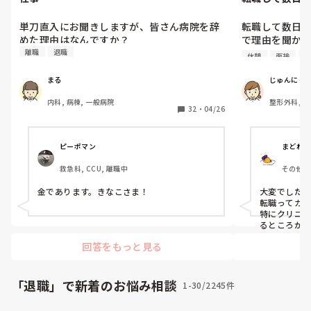
て
単刀直入にお聞きしますが、皆さん病院を辞
転職して数日
めた理由はなんですか？
で理由を聞かれ
また、看護ル
離職
退職
休憩
面接
入
ジェントに相
だけでした。

まる
じゅんにゃ
続けて看護ル
内科, 病棟, 一般病院
整形外科, 
手続きなどを渋
32
・
04/26
転職したクリ
(①患者への説
ピーポマン
まどれー
と不機嫌にな
救急科, CCU, 離職中
その他の
②患者を待合
いるのに午前
金であります。きなこさま！
大変でしたね(  
ている、など)
転職ってガチ
で入職後1週間
特にクリニ
るところが多いで
回答をもっと見る
エージェン
辞めることって
)💦

「退職」で新着のお悩み相談
1-30/2245件
私も看護ル
て早期に退職