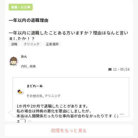
看護・お仕事
一年以内の退職理由
一年以内に退職したことある方いますか？理由はなんと言い
ましたか！？
退職
クリニック
正看護師
おん
内科, 病棟
11
・
05/26
まどれーぬ
その他の科, クリニック
1か月や2か月で退職したことがあります。

私の場合は持病の悪化を理由にしましたが、

本当は人間関係だったり仕事内容が合わなかったりです（；￣
ェ￣）

回答をもっと見る
ネガティブな理由を馬鹿正直に答えると不採用になってしまう
ので、
