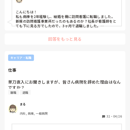
こんにちは！

私も病棟を2年経験し、結婚を機に訪問看護に転職しました。

新規の訪問看護事業所だったのもあるのか？社長が看護師をと
ても下に見る方でしたので、3ヶ月で退職しました。

その後すぐに就職活動をしました。どこも人手不足なのか？不
利と感じたことはなかったです。

回答をもっと見る
短期離職が続いたので、長く勤めたいと思い信頼できる看護師
の先輩が勤めている事業所に転職することとしました。

参考になるかわかりませんが、、

キャリア・転職
応援しています！
仕事
単刀直入にお聞きしますが、皆さん病院を辞めた理由はなん
ですか？
離職
退職
まる
内科, 病棟, 一般病院
32
・
04/26