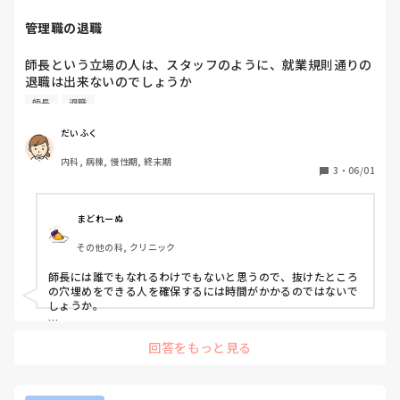
管理職の退職
師長という立場の人は、スタッフのように、就業規則通りの
退職は出来ないのでしょうか

就業規則では、退職届提出、受理後2ヶ月後に退職となりま
師長
退職
すが。

退職出来るのは半年後と言われたそうです
だいふく
内科, 病棟, 慢性期, 終末期
3
・
06/01
まどれーぬ
その他の科, クリニック
師長には誰でもなれるわけでもないと思うので、抜けたところ
の穴埋めをできる人を確保するには時間がかかるのではないで
しょうか。

新しく師長になってもらう人の確保、

回答をもっと見る
そしてきっとその人自身が副師長だったり主任だったりの役職
がついていたと思うので、今度はそこの役職の確保といったよ
うに、

色んなところに打診して決めていかなきゃならないことを考え