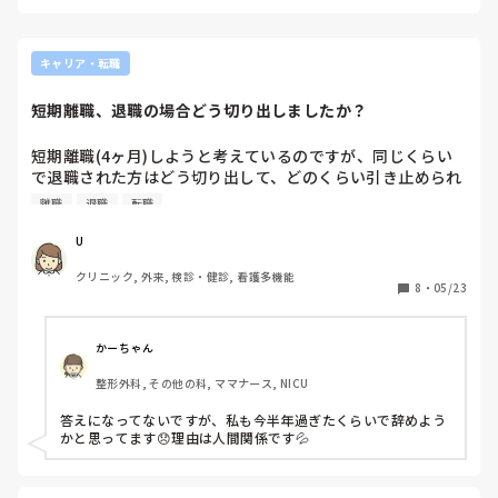
キャリア・転職
短期離職、退職の場合どう切り出しましたか？
短期離職(4ヶ月)しようと考えているのですが、同じくらい
で退職された方はどう切り出して、どのくらい引き止められ
ましたか？また辞めるまでの1ヶ月どのようにお過ごしでし
離職
退職
転職
たか？

U
上長がヒステリックなタイプで、小さなミスでも大きく取り
クリニック, 外来, 検診・健診, 看護多機能
上げる性格の方です。正直ボロカスに言われるんだろうなと
8
・
05/23
覚悟はしていますが、これまで円満に退職した経験しかない
ため不安です。まずは優しい主任に話してからと考えていま
す。

かーちゃん
整形外科, その他の科, ママナース, NICU
経験談お聞かせ願えますでしょうか...😹
答えになってないですが、私も今半年過ぎたくらいで辞めよう
かと思ってます😞理由は人間関係です💦