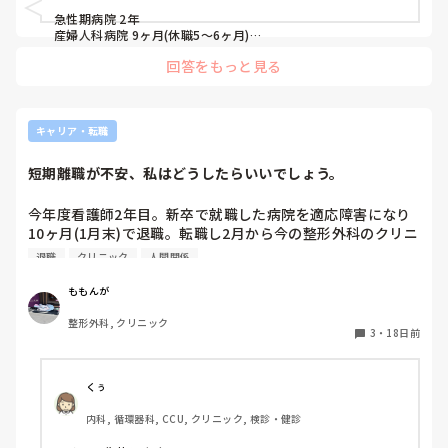
急性期病院 2年

産婦人科病院 9ヶ月(休職5～6ヶ月)

地域包括 現在3ヶ月

回答をもっと見る
です。参考になれば幸いです
キャリア・転職
短期離職が不安、私はどうしたらいいでしょう。
今年度看護師2年目。新卒で就職した病院を適応障害になり
10ヶ月(1月末)で退職。転職し2月から今の整形外科のクリニ
ックで働き始め、来月(8月)で半年になります。

退職
クリニック
人間関係
・来月(8月末)に実家に戻り通勤が1時間ちょっととなる

・正社員の看護師が私1人であること

ももんが
・注射や採血はカルテ入力や患者案内など含めて最低3分以
整形外科, クリニック
内でできないと院長に注意をされる

3
・
18日前
・院長が忙しい時やイライラしてる際に、新人で最年少の私
に当たることが多い

・先読みして行動しても「早すぎる」と怒られ、指示を待っ
くぅ
てやってると「ぼっーとしすぎ」「傍観者になりすぎ」と怒
内科, 循環器科, CCU, クリニック, 検診・健診
られる

・医療事務の受付の女性2人が私だけに態度が違う。きつい