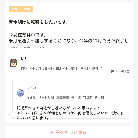
エージェン
もらえず😣

子育て・家庭
辞めても良い
いたので、

育休明けに転職をしたいです。
そこで辞め
トに相談し
今現在育休中です。

すが、

来月急遽引っ越しすることになり、今年の12月で育休終了し
送られてき
違反」みたい
復職予定でしたが、通勤の距離的に難しく退職を考えていま
育休
退職
子ども
　)

す。

退職を伝えてからも育休終了までは手当ては入りますよね？

ぱん
え……ちゃん
また、1月から働けるように転職先を探してるところです
に……？とい
内科, 外科, 消化器内科, 整形外科, 産科・婦人科, 病棟, リーダ
が、子育てと両立するとなるとどこがおすすめですか？？

2
・
4日前
ー, 消化器外科, 一般病院
同じようなけいけんをされた方がいたら教えていただきたい
そんな感じだ
私はもう二
です。

いんだろうな
初めてのことに加えて住む環境も変わるため、何から手をつ
てーな
けていいやら困っています、、、。
そもそもこ
皮膚科, リハビリ科, 訪問看護, 慢性期, 回復期, 終末期
い印象がな
ろをゴリ押し
託児所つきで自宅から近い方がいいと思います！

こちらとし
あとは、ぱんさんが何をしたいか、何を優先したいかで決める
やって感じでし
といいと思います。

私は結婚して仕事をやめて引っ越して、派遣看護師していまし
回答をもっと見る
た。子どももそろそろ欲しいし育休もらいたいし、いいタイミ
ングだったので転職し、今の訪問看護でパートで働いていま