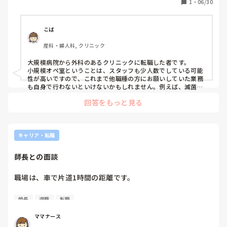
1
・
06/30
こば
産科・婦人科, クリニック
大規模病院から外科のあるクリニックに転職した者です。

小規模オペ室ということは、スタッフも少人数でしている可能
性が高いですので、これまで他職種の方にお願いしていた業務
も自身で行わないといけないかもしれません。例えば、滅菌機
器の洗浄や再滅菌、物品管理などです。

回答をもっと見る
看護師業務のみに集中したいのであれば、それなりに大きい病
院に勤めた方が良いかもしれません。
キャリア・転職
師長との面談
職場は、車で片道1時間の距離です。

私と同じように通勤距離に時間がかかる人は、たいてい通勤
師長
退職
転職
距離をネックに退職し近場で転職しています。

私は、17年働いているし…今はフルタイムでも定時帰宅でき
ママナース
ているのでまだ無理に転職はいいかなと思い今も勤務し続け