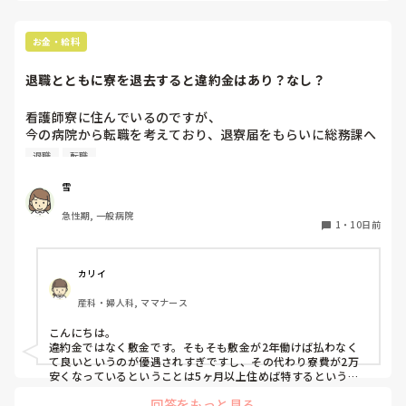
す。

自宅から近く託児所もあるので通勤時間が短くできて、その分
家での時間が増えるので満足しています😊

お金・給料
育休終わるまでは今のところに籍はあるようにしないといけな
退職とともに寮を退去すると違約金はあり？なし？
いので、退職は育休明けなのでは。一応職場か保険組合に確認
した方がいいと思います。
看護師寮に住んでいるのですが、

今の病院から転職を考えており、退寮届をもらいに総務課へ
行ったところ、規約が変更となり、2年以内に辞めたら発生
退職
転職
する敷金礼金の変換が2年以上働いても10万一律で支払うに
変更になっていました。

雪
急性期, 一般病院
寮費が2万安くなっており怖いなと思っておりましたが、規
1
・
10日前
約書をよく読まずサインしてしまった私も悪いのですが、退
職を理由としたこういった違約金みたいなものは存在してい
いものでしょうか。

カリイ
産科・婦人科, ママナース
寮費を安くしたでしょ。で片付けられちゃいそうです。
こんにちは。

違約金ではなく敷金です。そもそも敷金が2年働けば払わなく
て良いというのが優遇されすぎですし、その代わり寮費が2万
安くなっているということは5ヶ月以上住めば特するという事
ですよね。あまりに常識と逸脱した変更ならともかく一般的か
回答をもっと見る
と思います。
