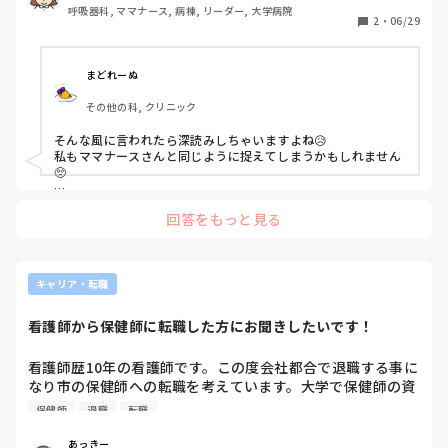
呼吸器科, ママナース, 病棟, リーダー, 大学病院
ています。

2
・
06/29
春に師長と面談した際、転職しないの？通勤距離あるけど大
丈夫？今後も働く予定？と聞いてきました。

まどれーぬ
師長はただ単に過去に通勤距離をネックに退職した人たちを
その他の科, クリニック
みているからといいますが…

そんなことわざわざ聞いてくるのって私に退職して欲しいと
そんな風に言われたら深読みしちゃいますよね😥

思っているのでしょうか…

私もママナースさんと同じように捉えてしまうかもしれません
考えすぎなのか…
🥺

でもきっと、単純に師長さんの言っているとおりなんじゃない
回答をもっと見る
でしょうか。

距離を理由に辞めている人が相次いでいたら、面談の際には不
安になって聞きたくなるかもしれません。

師長さんの立場上、スタッフに辞められると人手不足で困ると
キャリア・転職
いうのもあると思いますが、師長さん自身の評価にも響いたり
するとか言われますよね😥

看護師から保健師に転職した方にお聞きしたいです！
多分考えすぎだと思います！☺️

大丈夫です、17年も頑張ってくれている人に辞めてほしいなん
看護師歴10年の看護師です。この度会社都合で退職する事に
て思ってないですよ！👍🏻

なり市の保健師への転職を考えています。大学で保健師の資
格をとりましたが、保健師の経験は一度もなしです。看護師
保健師
退職
転職
師長さんと気軽に話しやすい間柄とかであれば、冗談ぽく「そ
から保健師へ転職をした方に転職して良かった事、大変だっ
れは、暗に私に辞めてほしいと言っているのでしょうか🥺」と
た事など何でも良いのでお話しお聞きしたいです。
か聞いてみるのはいかがでしょうか。

あっきー