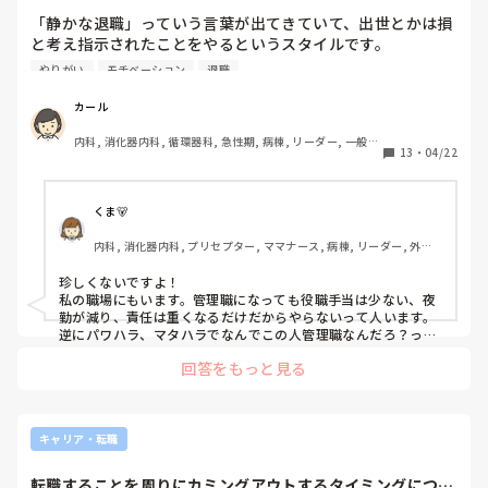
「静かな退職」っていう言葉が出てきていて、出世とかは損
と考え指示されたことをやるというスタイルです。

前の職場でも管理職にだけは絶対ならないっていう方がいま
やりがい
モチベーション
退職
したが、珍しいものでしょうか？？　

よかったら、皆さんの職場の話を知りたいです。
カール
内科, 消化器内科, 循環器科, 急性期, 病棟, リーダー, 一般病
13
・
04/22
院, 大学病院, 慢性期, 終末期
くま🐻
内科, 消化器内科, プリセプター, ママナース, 病棟, リーダー, 外来, 
一般病院
珍しくないですよ！

私の職場にもいます。管理職になっても役職手当は少ない、夜
勤が減り、責任は重くなるだけだからやらないって人います。

逆にパワハラ、マタハラでなんでこの人管理職なんだろ？って
人もいます。

回答をもっと見る
管理職になってほしい！みんな慕ってる！って人は管理職にな
りたくない人が多いです🥲
キャリア・転職
転職することを周りにカミングアウトするタイミングについ