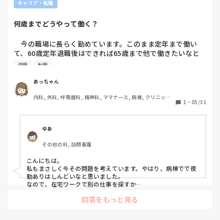
たらそれなりの期間を要しそうです……(  ´ω｀; )

キャリア・転職
やっぱりトップの人は何かと大変ですね💦
何歳までどうやって働く？
　今の職場に長らく勤めています。このまま定年まで働い
て、60歳定年退職後はできれば65歳まで他で働きたいなと
漠然と考えていました。

退職
転職
　でも。最近ふと60歳で定年退職して、１から仕事探すのは
大変そう、だったらその前に働き方を変えるのもありかなと
あっちゃん
思っています。

内科, 外科, 呼吸器科, 精神科, ママナース, 病棟, クリニック, 
　プラチナナースさんたちは、どうやって働き続けています
1
・
05/31
訪問看護, 介護施設, 外来, 一般病院, 終末期
か？当事者の方でも、職場にこんな人います、でも良いので
知りたいです!
ゆあ
その他の科, 訪問看護
こんにちは。

私もまさしく今その問題を考えています。やはり、病棟でで夜
勤ありはしんどいなと思いました。

なので、在宅ワークで別の仕事を探すか

クリニックか訪問看護でゆるりとかな…と考えています。

回答をもっと見る
クリニックや訪問看護だと病棟経験があればいつでもできると
思ってます。雇ってもらえるかは別として…