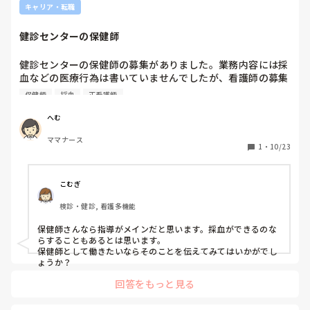
キャリア・転職
健診センターの保健師
健診センターの保健師の募集がありました。業務内容には採
血などの医療行為は書いていませんでしたが、看護師の募集
もされており、人手足りないのかなと思っています。

保健師
採血
正看護師
保健師で採用になっても、採血の担当はまわってきますか？
基本的には指導、問診メインでしょうか？
へむ
ママナース
1
・
10/23
こむぎ
検診・健診, 看護多機能
保健師さんなら指導がメインだと思います。採血ができるのな
らすることもあるとは思います。

保健師として働きたいならそのことを伝えてみてはいかがでし
ょうか？
回答をもっと見る