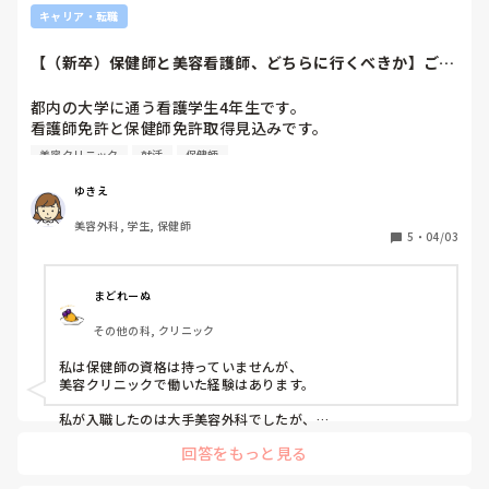
キャリア・転職
【（新卒）保健師と美容看護師、どちらに行くべきか】ご助
言下さい
都内の大学に通う看護学生4年生です。

看護師免許と保健師免許取得見込みです。

夜勤がどうしても嫌で、第1希望が行政保健師でした。

美容クリニック
就活
保健師
しかし、給与の低さや副業禁止により

公務員に行くことに迷いが生じてきました。

ゆきえ
元々、美容看護師も興味がありましたが、

美容外科, 学生, 保健師
大学の教授に否定され諦めていました。

5
・
04/03
ただ自分の人生なので、その後のキャリアも考えつつ、美容
看護師も目指したいなと考え始めました。

その後のキャリアも考えた時に、戦略的にどのように選んで
まどれーぬ
いけば良いのがご助言をいただきたいです。
その他の科, クリニック
私は保健師の資格は持っていませんが、

美容クリニックで働いた経験はあります。

私が入職したのは大手美容外科でしたが、

かなりブラックな環境で早期に退職しました。

回答をもっと見る
美容系は始業時間が遅い分、終業時間も遅くなる勤務形態のた
め、
