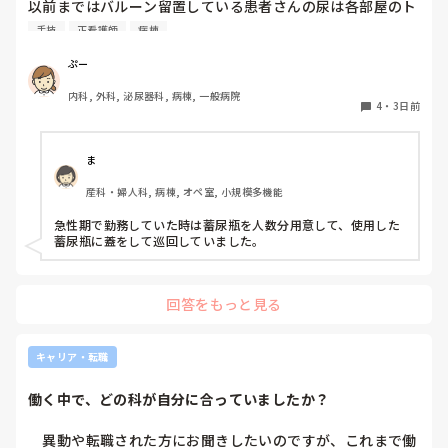
以前まではバルーン留置している患者さんの尿は各部屋のト
くださっていて私も行きたいと思っています。

イレに破棄する形でしたが、感染予防上汚物処理室でのみ破
手技
正看護師
病棟
棄に代わり1人ウロバッグ空っぽにしたらその尿はすぐに汚
物処理室に持っていくという非効率な方法になってます。尿
ぷー
私の人生のことだから私が決めたいです。推薦されようがさ
破棄人数は10人近くになるので病室と汚物処理室を10往復
れまいがB病院を受けることは決めていました。なのに推薦
内科, 外科, 泌尿器科, 病棟, 一般病院
する形に。結果尿破棄に時間がかかってます。

されたことで申請を通す気はないとはっきり言われました。

4
・
3日前
以前の病院では尿破棄用ワゴン下段に蓄尿袋を患者さん分セ
ットしワゴン下段に乗せて破棄していき最後まとめて汚物処
どうしたらいいんでしょうか。諦めた方がいいんでしょう
理室で破棄してたのでその方法はダメなのか？と疑問抱いて
ま
か。

ます。もちろん汚物見えないようワゴンにカバーする等対策
産科・婦人科, 病棟, オペ室, 小規模多機能
して。

就職担当の事務に相談したら、「1年だけAで働いてその後B
皆さんの病棟ではどのような方法取られてますか？
いったら？」と私の経歴に傷がつくことがわかっているのに
急性期で勤務していた時は蓄尿瓶を人数分用意して、使用した
他人事扱いです。本当に酷い…

蓄尿瓶に蓋をして巡回していました。
B病院は諦めたくありません。ていうか受かる可能性低いで
す。倍率高いので。絶対に行ける可能性が低いのになぜか裏
回答をもっと見る
で手を回されました。

どうしたら話が通じると思いますか？なんかもう疲れちゃっ
キャリア・転職
て。

働く中で、どの科が自分に合っていましたか？
ここまで読んでくださりありがとうございました。客観的に
見ることがもう出来なくなってしまっているので第三者の目
　異動や転職された方にお聞きしたいのですが、これまで働