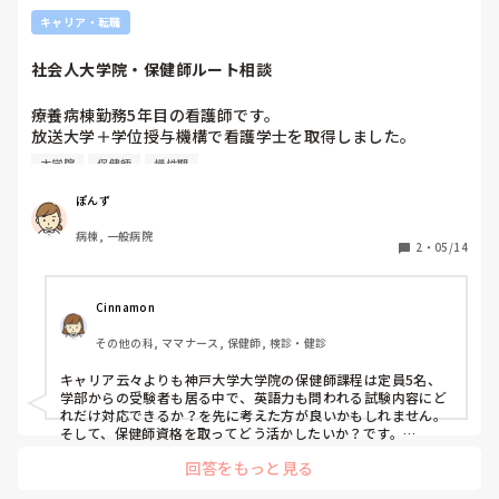
ご家庭がある方は両立が難しいのではと感じていました（当時
キャリア・転職
私は独身でした）。

私が働いていたところは、20〜30代の独身or結婚していても
社会人大学院・保健師ルート相談
お子さんがいない方で構成されていました。

年齢的に長く続けるのが難しい働き方かなと思います。

療養病棟勤務5年目の看護師です。

ライフプランによっては成り立つかもしれませんが、

放送大学＋学位授与機構で看護学士を取得しました。

将来的に結婚・妊娠・出産・育児などを考えている場合は、そ
のあたりも踏まえて検討していく必要があるのかなと思いま
大学院
保健師
慢性期
将来的に神戸大学大学院（保健師課程）を目指したいと考え
す。

ています。

ぽんず
今は美容業界自体が飽和状態で潰れたりしている時代でもある
ので、

病棟, 一般病院
認知症患者への非薬物的ケア（アロマや音楽など）や、在
2
・
05/14
就職すること自体をよくよく考えてから決めた方が良いので
宅・地域看護に興味があります。

は、とも思います。

また、美容での経験年数は今後のキャリアに加算してもらえな
ただ、

Cinnamon
いという話も聞きます。

美容看護師になりたいという強い希望がある場合を除いては、
その他の科, ママナース, 保健師, 検診・健診
* 急性期経験が少ない

慎重に検討された方がいい分野かなと個人的には感じていま
* リーダー経験なし

す。

キャリア云々よりも神戸大学大学院の保健師課程は定員5名、
* 急変対応が苦手

学部からの受験者も居る中で、英語力も問われる試験内容にど
保健師に関しては、このカンゴトーク内でも求人の少なさや、
れだけ対応できるか？を先に考えた方が良いかもしれません。

看護師未経験での就職の難しさについて投稿されている方もい
で、今のキャリアで大学院進学を目指していいのか不安があ
そして、保健師資格を取ってどう活かしたいか？です。

らっしゃいました。

保健師は公衆衛生看護を実践していくので、在宅・地域看護と
ります。

回答をもっと見る
いう概念にとどまるのであれば、保健師でなくてもいいよね？
新卒から保健師として働く場合も、将来的な転職の際に選択肢
と思うのですが。
社会人から大学院へ進学された方や、保健師課程へ進まれた
が限られてしまう可能性はあると思います。
