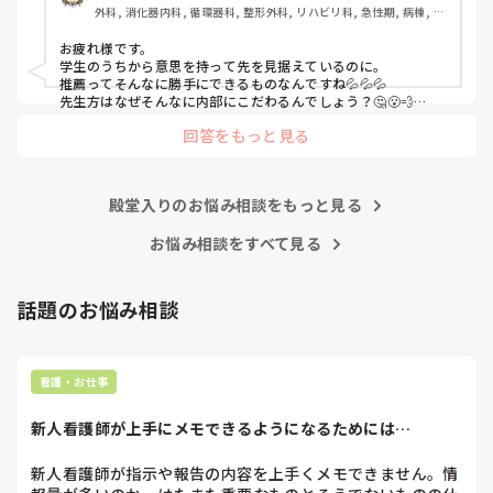
外科, 消化器内科, 循環器科, 整形外科, リハビリ科, 急性期, 病棟, 消
化器外科
インターンシップに行ってから何処に就職したいのか決めた
お疲れ様です。

いという考えが私にあり、気になっている病院(B病院)のイ
学生のうちから意思を持って先を見据えているのに。

ンターンシップに行けたのが8月中旬でした。とてもいい所
推薦ってそんなに勝手にできるものなんですね💦💦💦

で、内部の病院がどれだけ古い考え方で人間関係が終わって
先生方はなぜそんなに内部にこだわるんでしょう？🤔😮‍💨

親御さんはなんて言ってますか？

いるのかがわかりました。

回答をもっと見る
学校には話は通じない気がしますね💦

私ならB病院に落ちても、A病院では働きたく無いです。なので
A病院は回リハ、慢性期病棟、療養病棟があります。

どうにかしてA病院を落ちることを考えちゃうかも🤔💦

B病院はケアミックスで総合病院なので病棟が多いです。

それが可能なのか分かりませんが…💦
殿堂入りのお悩み相談をもっと見る
私が行きたい病棟は回リハか循環器科です。

お悩み相談をすべて見る
以上のことを担任に相談したのが8月下旬です。担任から
は、「内部も受けて外部も受ける前例なんてない。内部なら
話題のお悩み相談
確実に受かるのに外部も受けるメリットなんてあるの？」と
言われ、「遠い目で見た時、総合病院で保育施設もあり、子
育てしやすく、家から30分以内で手当も多いB病院は第1志
望として考えています。ただ、人気で倍率が高く小論文の試
看護・お仕事
験もあって受かる確率が低いため、滑り止めとして内部も受
けたいです。もしAが受かってBが落ちればAに行きます。B
新人看護師が上手にメモできるようになるためには…
が受かってAも受かったらBに行きます。」と伝えました。

新人看護師が指示や報告の内容を上手くメモできません。情
「受かったところを蹴って外部に行くなんて社会人としてど