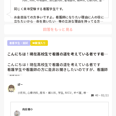
内科, 外科, 呼吸器科, 消化器内科, 循環器科, 精神科, 心療内科, 整形
外科, 産科・婦人科, 耳鼻咽喉科, 皮膚科, 泌尿器科, リハビリ科, 救
また、今こうやって音を上げていても、看護師になってから
急科, 急性期, 超急性期, ICU, 新人ナース, 病棟, 神経内科, 脳神経外
同じく来年受験する看護学生です。

の方が辛いし勉強量増えるなんて何回も聞きました。

科, 消化器外科, 一般病院, 慢性期, 回復期, 終末期, オペ室, 透析
お金目当ての方多いですよ。看護師になりたい理由に人の役に
本当に向いてません。もっと早く気づいておけばよかったで
立ちたいから…命を救いたい…等の立派な理由を持ってる方は
少数派だと思います。

す。もっと前の段階で気づいていれば辞めれたのかなって思
回答をもっと見る
うと悲しくて仕方ないです。

実習ですが、どこの学生も同じです。毎日徹夜。私なんて奨学
就職してからもっと苦労するなんてお先真っ暗すぎて辛すぎ
金がストップしないよう学年で10位以内とれるようにしていま
ます。

すが、それでも実習の半分はオールしてます。そんなもんで
看護学生・国試
👑殿堂入り
今、看護師として働いている方には本当に頭が上がりませ
す。

ん。

こんにちは！現在高校生で看護の道を考えている者です看護
看護師になって勉強量が増えるというより、今学んでいるもの
学生や看護師の方...
が具体的になるだけなのでそこまで恐れなくて大丈夫ですよ。
文章も纏まらない。最悪ですね。これでも、看護師を目指す
それに、自分の知り合いですが3ヶ月だけ病院で働き嫌になり
こんにちは！現在高校生で看護の道を考えている者です

べきでしょうか。アドバイス頂きたいです。よろしくお願い
やめて、今はクリニックの外来でゆっくりのんびり看護師やっ
看護学生や看護師の方に是非お聞きしたいのですが、看護師
ている人もいます。お給料は悪くありません。病棟で働いてた
になって後悔していたりやめとけばよかったと思いますか？
時とほぼ一緒です。夜勤もありませんし。

看護学生
それとも、やっぱり頑張って良かったと思われますか？

こういう道もありますよ。絶対病院で働かないと看護師の意味
色々と将来に不安が多く是非教えて頂きたいです！
ぽー
がないという訳では無いです。

小児科, 心療内科, 産科・婦人科, 学生, NICU, オペ室, 検
40
・
02/21
むしろ、実習で嫌な思いをもし実習先のせいでしたのなら、全
診・健診
国に何百何千と就職先があるので思い切って引っ越すつもりで
視野を広げ探すのも一つの手だと思います。

向日葵🌻
私は看護師に向いてる人は、人の話を聞いて自分の中で整理し