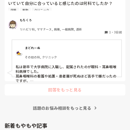
線でご意見頂きたいです。お時間あったらコメントお願いし
いていて自分に合っていると感じたのは何科でしたか？

ます。
また、どんなところが合っていると感じましたか？

復職
異動
クリニック
私はこれまで脳神経外科、リハビリ科、透析室と経験しまし
もちくろ
たが、どこもしっくり来なくて悩んでいます…。次回の転職
リハビリ科, ママナース, 病棟, 一般病院, 透析
の参考にさせていただきたいです😭
1
・
3日前
まどれーぬ
その他の科, クリニック
私は新卒で大学病院に入職し、配属されたのが眼科・耳鼻咽喉
科病棟でした。

耳鼻咽喉科の看護や処置・患者層が死ぬほど苦手で嫌だったの
ですが、

眼科は自分に合っていて好きだったので、そこからずーっと眼
回答をもっと見る
科で働いています。

大学病院に在籍していると必ず異動があるため、永遠に眼科病
棟に居続けることは不可能なので、

話題のお悩み相談をもっと見る
異動の声がかかる前に眼科クリニックに転職しました。

そこから先は何か所か眼科クリニックを転々として今の職場に
至る、という感じです。
新着もやもや記事