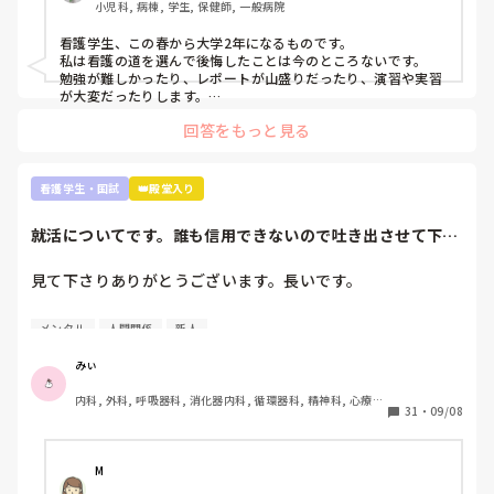
アウトプットできる人だと思います。主様が向いているかは文
小児科, 病棟, 学生, 保健師, 一般病院
面上では分かりません。少なくとも実習中徹夜するくらい患者
さんのこと、指導されたことを思い勉強しているのは強みだと
看護学生、この春から大学2年になるものです。

思います。いいことです。

私は看護の道を選んで後悔したことは今のところないです。

勉強が難しかったり、レポートが山盛りだったり、演習や実習
これくらいしか言えないです。お役に立てるかわかりません
が大変だったりします。

が…月並みなアドバイスですみません。
でも、大学1年間勉強を投げ出したり、演習をさぼったりした
回答をもっと見る
ことありません。

だって、将来、患者さんを少しでも元気で明るい気持ちにさせ
たいって思ってるから😌

患者さんの不安なことに寄り添って少しでも解決できたらなっ
看護学生・国試
👑殿堂入り
て思ってるから😌

私自身入院経験があり、患者の立場を経験していて、その時出
就活についてです。誰も信用できないので吐き出させて下さ
会った看護師さんのようになりたいって思って頑張ってます。

い。
まだ1年しか看護のこと勉強していない人が言うのもなんです
が。

見て下さりありがとうございます。長いです。

自分が看護に向いてる向いてないじゃなくて、看護に携わりた
いって思う気持ちがあれば大丈夫だと思います🙆‍♀️(たぶんです
①グループ系列の専門学校に行っています。

が…)

メンタル
人間関係
新人
②絶対に内部の病院に行かなければいけない奨学金を借りず
看護師の立場の意見はまた別の方が回答してくれるかなと。私
も現役看護師さんの意見知りたいです。
に頑張って3年生になったところです。外部の受験を考えて
みぃ
いることは1年生の時から担任･就職担当の事務に伝えていま
内科, 外科, 呼吸器科, 消化器内科, 循環器科, 精神科, 心療内
した。

31
・
09/08
科, 整形外科, 産科・婦人科, 耳鼻咽喉科, 皮膚科, 泌尿器科, 
③現在、内部(グループ系列)のA病院、外部のB病院を志望し
リハビリ科, 救急科, 急性期, 超急性期, ICU, 新人ナース, 病
ています。第1志望はB病院です。

棟, 神経内科, 脳神経外科, 消化器外科, 一般病院, 慢性期, 回
復期, 終末期, オペ室, 透析
M
①-③を前提として読んで頂きたいです。
