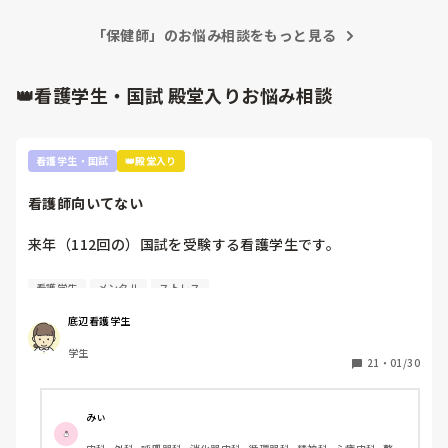
方がいたら経験を伺いたいです。
最近は価値観も多様ですが、若いうちにある程度幅広く経験し
「保健師」のお悩み相談をもっと見る
ておくことが、後々の選択肢の広さにつながると私は感じてい
ます。

👑看護学生・国試 殿堂入りお悩み相談
何歳からでもチャレンジはできると思いますが、年齢を重ねて
からの方向転換は大変になることもあるため、

その点も含めて検討されると良いのかなと思いました。
看護学生・国試
👑殿堂入り
看護師向いてない
来年（112回の）国試を受験する看護学生です。

看護師を目指した最初のきっかけが親から勧められたこと
看護学生
メンタル
ストレス
で、正直看護師になりたくないです。看護師になる理由は、
失礼ですがお金がもらえることと親が勧めたからという理由
底辺看護学生
しかない。進路希望調査、就職したくないって書きたかった
学生
ですが、書けませんでした。

21
・
01/30
実習もつらくて。要領悪いので此間も実習中徹夜しました。
先生は睡眠時間が少ないのは知識がないからだと言われ、さ
みぃ
らに自分の無能さを実感しました。
