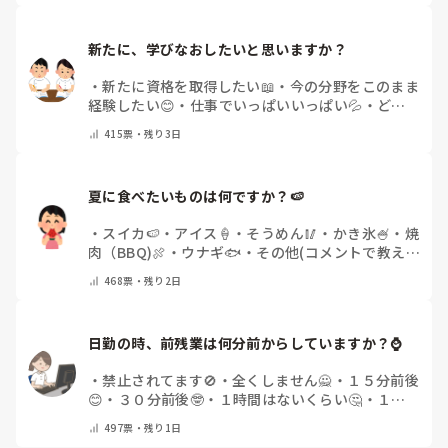
新たに、学びなおしたいと思いますか？
・
新たに資格を取得したい📖
・
今の分野をこのまま
経験したい😊
・
仕事でいっぱいいっぱい💦
・
どん
な自分になりたいか探し中🧐
・
その他（コメントで
415
票・
残り3日
教えてください）
夏に食べたいものは何ですか？🍉
・
スイカ🍉
・
アイス🍦
・
そうめん🥢
・
かき氷🍧
・
焼
肉（BBQ)🍖
・
ウナギ🐟
・
その他(コメントで教え
てください)
468
票・
残り2日
日勤の時、前残業は何分前からしていますか？⌚
・
禁止されてます🚫
・
全くしません🙅
・
１５分前後
😊
・
３０分前後🤓
・
１時間はないくらい🤔
・
１時
間以上…😨
・
その他（コメントで教えて下さい）
497
票・
残り1日