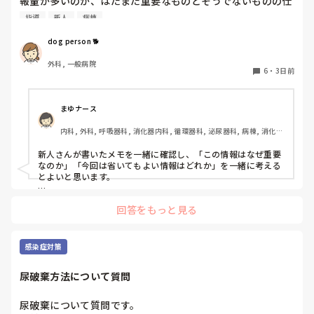
報量が多いのか、はたまた重要なものとそうでないものの仕
うかと思うけど。」と言われましたが、1年生の頃からお伝
分けができないのか…  肝心な事柄を逃してしまいます。何
えしていますし意志を曲げるつもりは毛頭ありませんと伝え
指導
新人
病棟
かよい指導方法はないでしょうか？　出来るだけゆっくり指
たところ、「じゃあ内部の試験も受けてから考えようか」と
示・報告するよう皆で努力しています。
dog person 🐕
お答え頂きました。

外科, 一般病院
また、内部の試験は第1志望〜第3志望まで必ず書かなければ
6
・
3日前
いけなく、第1志望に行ける可能性はかなり低いと毎年先輩
から言われていました。

まゆナース
なら尚更B病院は受けますって伝えた上で内部の試験をした
内科, 外科, 呼吸器科, 消化器内科, 循環器科, 泌尿器科, 病棟, 消化器
のですが、絶対に内部に行かせたいと思ったのか、学年で私
外科, 一般病院
だけ推薦して確実にA病院に行ける事になりました。

新人さんが書いたメモを一緒に確認し、「この情報はなぜ重要
なのか」「今回は省いてもよい情報はどれか」を一緒に考える
でも、そんなこと頼んでいません。B病院を受けることは何
とよいと思います。

度もお伝えしているのに…勝手に推薦されて、「推薦してあ
ただ間違いを指摘するのではなく、患者さんの状態や報告の目
げてここまでやってあげてるのに外部受けるなんて有り得な
回答をもっと見る
的に照らして振り返ることで、重要度を判断する力が少しずつ
いしそれって人としてどうなの？」と言われました。八方塞
身につくのではないでしょうか。最初は情報を多く書いてしま
がり状態です。

うことも自然だと思うので、繰り返し一緒に整理しながら、必
要な内容を選べるよう支援するとよいと思います。
感染症対策
私の学校では担任→校長の許可が降りないと必要書類の申請
をすることができません。申請が通っても貰えるまで１ヶ月
尿破棄方法について質問
かかります。

尿破棄について質問です。

B病院の看護部長さんは、是非あなたに来て欲しいと言って