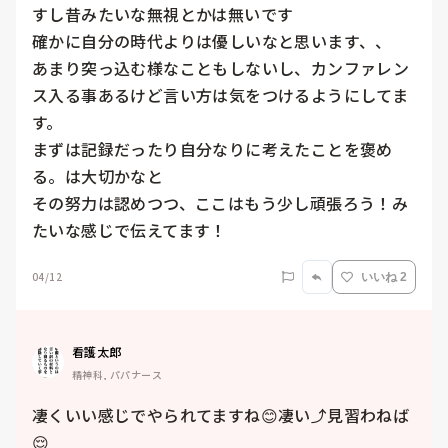
すし昔みたいな無視とかは無いです

確かに自分の時代よりは優しいなと思います、、

あまり突っ込む様なこともしないし、カンファレン
ス入る事あるけど言い方は気をつけるようにしてま
す。

まずは記録だったり自分なりに考えたことを褒め
る。は大切かなと

その努力は認めつつ、ここはもう少し頑張ろう！み
たいな感じで伝えてます！
04/12
いいね 2
看護太郎
精神科, パパナース
凄くいい感じでやられてますね😊凄い⤴️見習わねば
😌