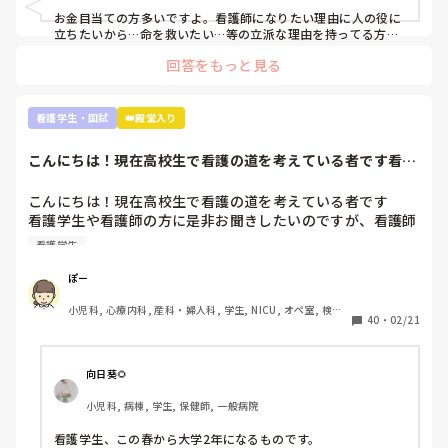
お金目当ての方多いですよ。看護師になりたい理由に人の役に
本当に向いてません。もっと早く気づいておけばよかったで
立ちたいから…命を救いたい…等の立派な理由を持ってる方は
少数派だと思います。

す。もっと前の段階で気づいていれば辞めれたのかなって思
回答をもっと見る
うと悲しくて仕方ないです。

実習ですが、どこの学生も同じです。毎日徹夜。私なんて奨学
就職してからもっと苦労するなんてお先真っ暗すぎて辛すぎ
金がストップしないよう学年で10位以内とれるようにしていま
ます。

すが、それでも実習の半分はオールしてます。そんなもんで
看護学生・国試
👑殿堂入り
今、看護師として働いている方には本当に頭が上がりませ
す。

ん。

こんにちは！現在高校生で看護の道を考えている者です看護
看護師になって勉強量が増えるというより、今学んでいるもの
学生や看護師の方...
が具体的になるだけなのでそこまで恐れなくて大丈夫ですよ。
文章も纏まらない。最悪ですね。これでも、看護師を目指す
それに、自分の知り合いですが3ヶ月だけ病院で働き嫌になり
こんにちは！現在高校生で看護の道を考えている者です

べきでしょうか。アドバイス頂きたいです。よろしくお願い
やめて、今はクリニックの外来でゆっくりのんびり看護師やっ
看護学生や看護師の方に是非お聞きしたいのですが、看護師
ている人もいます。お給料は悪くありません。病棟で働いてた
になって後悔していたりやめとけばよかったと思いますか？
時とほぼ一緒です。夜勤もありませんし。

看護学生
それとも、やっぱり頑張って良かったと思われますか？

こういう道もありますよ。絶対病院で働かないと看護師の意味
色々と将来に不安が多く是非教えて頂きたいです！
ぽー
がないという訳では無いです。

小児科, 心療内科, 産科・婦人科, 学生, NICU, オペ室, 検
40
・
02/21
むしろ、実習で嫌な思いをもし実習先のせいでしたのなら、全
診・健診
国に何百何千と就職先があるので思い切って引っ越すつもりで
視野を広げ探すのも一つの手だと思います。

向日葵🌻
私は看護師に向いてる人は、人の話を聞いて自分の中で整理し
アウトプットできる人だと思います。主様が向いているかは文
小児科, 病棟, 学生, 保健師, 一般病院
面上では分かりません。少なくとも実習中徹夜するくらい患者
さんのこと、指導されたことを思い勉強しているのは強みだと
看護学生、この春から大学2年になるものです。
