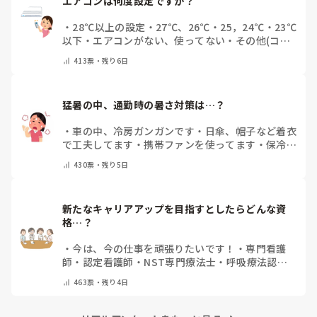
エアコンは何度設定ですか？
・
28℃以上の設定
・
27℃、26℃
・
25，24℃
・
23℃
以下
・
エアコンがない、使ってない
・
その他(コメ
ントで教えてください)
413
票・
残り6日
猛暑の中、通勤時の暑さ対策は…？
・
車の中、冷房ガンガンです
・
日傘、帽子など着衣
で工夫してます
・
携帯ファンを使ってます
・
保冷剤
を持ち運んでいます
・
特に暑さ対策はしていませ
430
票・
残り5日
ん
・
その他（コメントで教えて下さい）
新たなキャリアアップを目指すとしたらどんな資
格…？
・
今は、今の仕事を頑張りたいです！
・
専門看護
師
・
認定看護師
・
NST専門療法士
・
呼吸療法認定
士
・
糖尿病療養指導士
・
認知症ケア専門士
・
消化器
463
票・
残り4日
内視鏡技師
・
その他(コメントで教えて下さい)