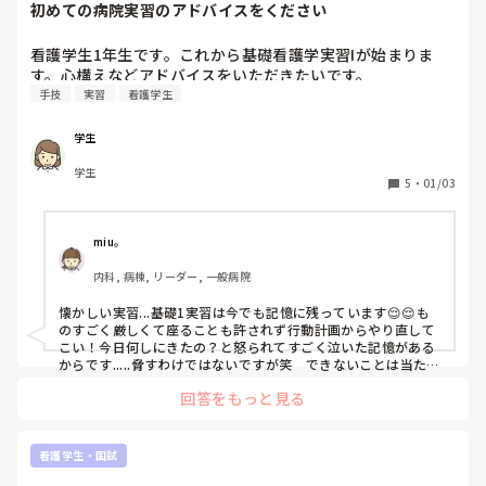
初めての病院実習のアドバイスをください
　私もてんかんがわかった時は、将来どうなってしまうのか、
不安でしたが、身の振り方なども、医師が相談にのってくださ
看護学生1年生です。これから基礎看護学実習Iが始まりま
って、安心できました。

す。心構えなどアドバイスをいただきたいです。
　今は、先が見えてこず、不安な気持ちが強いと思いますが、
手技
実習
看護学生
若者の不安を汲み取ってくれる医師、看護師さんに出会えると
良いですね。陰ながら応援しています。
学生
学生
5
・
01/03
miu。
内科, 病棟, リーダー, 一般病院
懐かしい実習...基礎1実習は今でも記憶に残っています😌😌も
のすごく厳しくて座ることも許されず行動計画からやり直して
こい！今日何しにきたの？と怒られてすごく泣いた記憶がある
からです.....脅すわけではないですが笑　できないことは当たり
前で、わからなくて当然なので真に受け止めずわからないこと
回答をもっと見る
は聞いてみてください!！受け持ち患者の情報と疾患を勉強し
て、患者さんとのコミュニケーションをしっかり取って誰より
も情報収集するのが鍵となる実習かと思います🎵
看護学生・国試