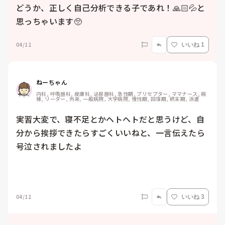
どうか、正しく自己分析できる子であれ！🙏🏻💦と
思っちゃいます🥺
04/12
いいね 1
ねーちゃん
内科, 呼吸器科, 皮膚科, 泌尿器科, 急性期, プリセプター, ママナース, 病
棟, リーダー, 外来, 一般病院, 大学病院, 慢性期, 回復期, 終末期, 派遣
実習大変で、寝不足とかヘトヘトだと思うけど、自
分から挨拶できたらすごくいいねと、一言伝えたら
号泣されましたよ

04/12
いいね 3