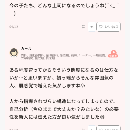
今の子たち、どんな上司になるのでしょうね(´<_｀ 
　)
04/12
いいね 1
カール
内科, 消化器内科, 循環器科, 急性期, 病棟, リーダー, 一般病院, 
質問主
大学病院, 慢性期, 終末期
ある程度育ってからそういう態度になるのは仕方な
いか…と思いますが、初っ端からそんな雰囲気の
人、肌感覚で増えた気がしますね💦

人から指導されづらい構造になってしまったので、
自己分析（今のままで大丈夫か？みたいな）の必要
性を新人には伝えた方が良い気がしました😅