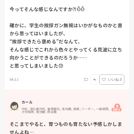
今ってそんな感じなんですか⁈ꙨꙻꙨꙻ

確かに、学生の挨拶ガン無視はいかがなものかと昔
から思ってはいましたが、

“挨拶できたら褒める”だなんて、

そんな感じでこれから色々とやってくる荒波に立ち
向かうことができるのだろうか……

と思ってしまいました😓
04/11
いいね 3
カール
内科, 消化器内科, 循環器科, 急性期, 病棟, リーダー, 一般病院, 
質問主
大学病院, 慢性期, 終末期
そこまでやると、育つものも育たない予感しかしま
せんよね…