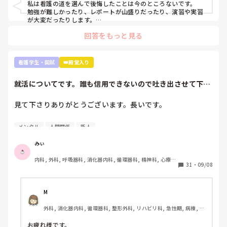
思います。いいことです。

私は看護の道を選んで後悔したことは今のところないです。

勉強が難しかったり、レポートが山盛りだったり、演習や実習
これくらいしか言えないです。お役に立てるかわかりません
が大変だったりします。

が…月並みなアドバイスですみません。
でも、大学1年間勉強を投げ出したり、演習をさぼったりした
回答をもっと見る
ことありません。

だって、将来、患者さんを少しでも元気で明るい気持ちにさせ
たいって思ってるから😌

患者さんの不安なことに寄り添って少しでも解決できたらなっ
看護学生・国試
👑殿堂入り
て思ってるから😌

私自身入院経験があり、患者の立場を経験していて、その時出
就活についてです。誰も信用できないので吐き出させて下さ
会った看護師さんのようになりたいって思って頑張ってます。

い。
まだ1年しか看護のこと勉強していない人が言うのもなんです
が。

見て下さりありがとうございます。長いです。

自分が看護に向いてる向いてないじゃなくて、看護に携わりた
いって思う気持ちがあれば大丈夫だと思います🙆‍♀️(たぶんです
①グループ系列の専門学校に行っています。

が…)

メンタル
人間関係
新人
②絶対に内部の病院に行かなければいけない奨学金を借りず
看護師の立場の意見はまた別の方が回答してくれるかなと。私
も現役看護師さんの意見知りたいです。
に頑張って3年生になったところです。外部の受験を考えて
みぃ
いることは1年生の時から担任･就職担当の事務に伝えていま
内科, 外科, 呼吸器科, 消化器内科, 循環器科, 精神科, 心療内
した。

31
・
09/08
科, 整形外科, 産科・婦人科, 耳鼻咽喉科, 皮膚科, 泌尿器科, 
③現在、内部(グループ系列)のA病院、外部のB病院を志望し
リハビリ科, 救急科, 急性期, 超急性期, ICU, 新人ナース, 病
ています。第1志望はB病院です。

棟, 神経内科, 脳神経外科, 消化器外科, 一般病院, 慢性期, 回
復期, 終末期, オペ室, 透析
M
①-③を前提として読んで頂きたいです。

外科, 消化器内科, 循環器科, 整形外科, リハビリ科, 急性期, 病棟, 消
化器外科
インターンシップに行ってから何処に就職したいのか決めた
お疲れ様です。
