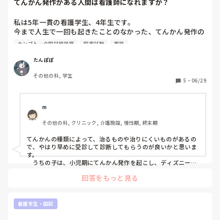
てんかん発作がある人間は看護師になれますか？
私は5年一貫の看護学生、4年生です。

今まで人生で一回も起きたことのなかった、てんかん発作の
ようなものが1月〜6月の間、2回程起きました。

カンゴトーク国試相談室
国家試験
実習
どちらも朝の起床寸前に起きました。幸いどちらも身内の医
療者が居たため、大事には至ってません。

たんぽぽ
1回目は病院も受診しましたが、てんかんと断言はできない
その他の科, 学生
とのことです。

5
・
06/29
今回2回目が起きましたが、直ちに受診はできないため、今
週中には受診したいと考えています。

てんかんと診断された場合、看護師として働けるのか、運転
m
免許は取得できるのかなど不安で仕方がありません。

その他の科, クリニック, 介護施設, 慢性期, 終末期
てんかんでも働いているという方や、現場からのご助言を頂
きたいです。
てんかんの種類によって、治るものや治りにくいものがあるの
で、やはり早めに受診して診断してもらうのが良いかと思いま
す。

　うちの子は、小児期にてんかん発作を起こし、ディズニーラ
ンドのアトラクションに乗った後に発作を起こしたり、寝入っ
回答をもっと見る
た時に発作が出てました。

　思春期辺りで、発作が減り、薬を徐々に減薬。ローランドて
んかんだったんでしょうね、って結論に至り、高3、大1で薬な
くても発作が起こらなくなったので、卒業となりました。10年
看護学生・国試
近くかかったかな？

今は車の免許も取れましたし、医療職の大学に通っています。
