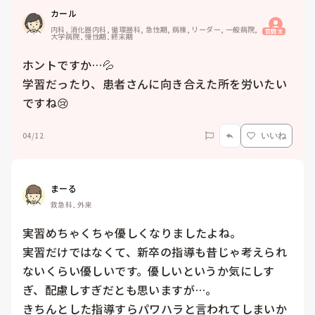
カール
内科, 消化器内科, 循環器科, 急性期, 病棟, リーダー, 一般病院, 
質問主
大学病院, 慢性期, 終末期
ホントですか…💦　

学習だったり、患者さんに向き合えた所を労いたい
ですね😢
04/12
いいね
まーる
救急科, 外来
実習めちゃくちゃ優しくなりましたよね。

実習だけではなくて、新卒の指導も昔じゃ考えられ
ないくらい優しいです。優しいというか気にしす
ぎ、配慮しすぎだとも思いますが…。

きちんとした指導すらパワハラと言われてしまいか