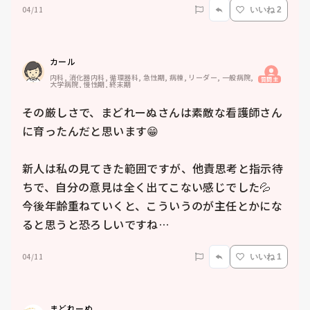
04/11
いいね 2
カール
内科, 消化器内科, 循環器科, 急性期, 病棟, リーダー, 一般病院, 
質問主
大学病院, 慢性期, 終末期
その厳しさで、まどれーぬさんは素敵な看護師さん
に育ったんだと思います😁　

新人は私の見てきた範囲ですが、他責思考と指示待
ちで、自分の意見は全く出てこない感じでした💦　

今後年齢重ねていくと、こういうのが主任とかにな
ると思うと恐ろしいですね…
04/11
いいね 1
まどれーぬ