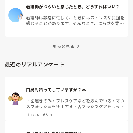
看護師がつらいと感じたとき、どうすればいい？
看護師は非常に忙しく、ときにはストレスや負担を
感じることがあります。そんなとき、つらさを乗り
越えるためにはどうすればよいでしょうか？この記
事では、看護師がつらさを感じたときの対処法や秘
訣を紹介します。
もっと見る
最近のリアルアンケート
口臭対策ってしていますか？👄
・
歯磨きのみ
・
ブレスケアなどを飲んでいる
・
マウ
スウォッシュを使用する
・
舌ブラシでケアをしっか
りする
・
フリスクをかじる
・
自分の口臭は気にして
103
票・
残り7日
いない
・
その他（コメントで教えてください）