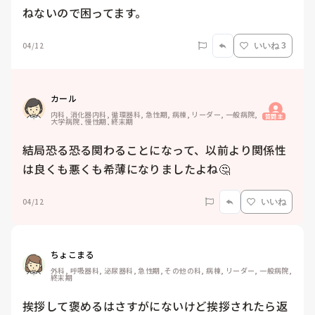
ねないので困ってます。
04/12
いいね 3
カール
内科, 消化器内科, 循環器科, 急性期, 病棟, リーダー, 一般病院, 
質問主
大学病院, 慢性期, 終末期
結局恐る恐る関わることになって、以前より関係性
は良くも悪くも希薄になりましたよね🤔　
04/12
いいね
ちょこまる
外科, 呼吸器科, 泌尿器科, 急性期, その他の科, 病棟, リーダー, 一般病院, 
終末期
挨拶して褒めるはさすがにないけど挨拶されたら返