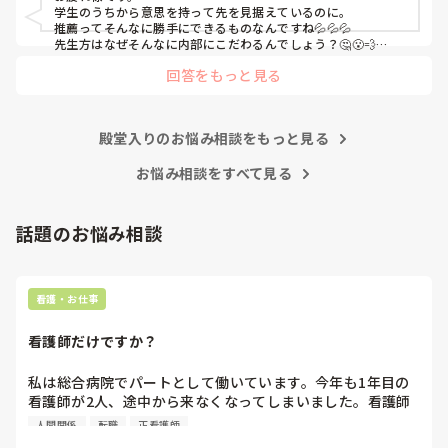
いという考えが私にあり、気になっている病院(B病院)のイ
学生のうちから意思を持って先を見据えているのに。

ンターンシップに行けたのが8月中旬でした。とてもいい所
推薦ってそんなに勝手にできるものなんですね💦💦💦

で、内部の病院がどれだけ古い考え方で人間関係が終わって
先生方はなぜそんなに内部にこだわるんでしょう？🤔😮‍💨

親御さんはなんて言ってますか？

いるのかがわかりました。

回答をもっと見る
学校には話は通じない気がしますね💦

私ならB病院に落ちても、A病院では働きたく無いです。なので
A病院は回リハ、慢性期病棟、療養病棟があります。

どうにかしてA病院を落ちることを考えちゃうかも🤔💦

B病院はケアミックスで総合病院なので病棟が多いです。

それが可能なのか分かりませんが…💦
殿堂入りのお悩み相談をもっと見る
私が行きたい病棟は回リハか循環器科です。

お悩み相談をすべて見る
以上のことを担任に相談したのが8月下旬です。担任から
は、「内部も受けて外部も受ける前例なんてない。内部なら
話題のお悩み相談
確実に受かるのに外部も受けるメリットなんてあるの？」と
言われ、「遠い目で見た時、総合病院で保育施設もあり、子
育てしやすく、家から30分以内で手当も多いB病院は第1志
望として考えています。ただ、人気で倍率が高く小論文の試
看護・お仕事
験もあって受かる確率が低いため、滑り止めとして内部も受
けたいです。もしAが受かってBが落ちればAに行きます。B
看護師だけですか？
が受かってAも受かったらBに行きます。」と伝えました。

私は総合病院でパートとして働いています。今年も1年目の
「受かったところを蹴って外部に行くなんて社会人としてど
看護師が2人、途中から来なくなってしまいました。看護師
うかと思うけど。」と言われましたが、1年生の頃からお伝
として働いていると、指導の場面で「そこまで強く言わなく
えしていますし意志を曲げるつもりは毛頭ありませんと伝え
人間関係
転職
正看護師
てもいいのでは」と感じることがあります。

たところ、「じゃあ内部の試験も受けてから考えようか」と