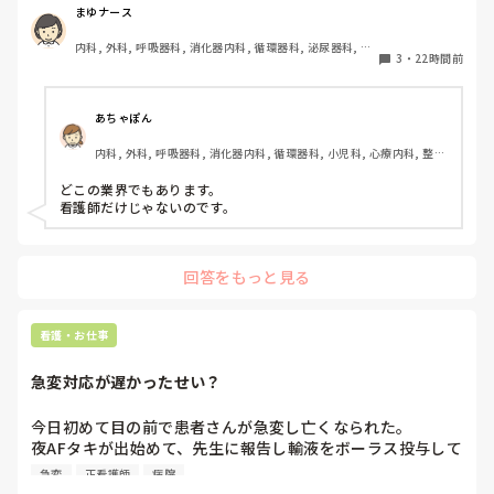
まゆナース
お答え頂きました。

患者さんの安全を守るために、厳しく伝えなければならない
内科, 外科, 呼吸器科, 消化器内科, 循環器科, 泌尿器科, 病
場面があることは理解しています。ただ、内容よりも言い方
また、内部の試験は第1志望〜第3志望まで必ず書かなければ
3
・
22時間前
棟, 消化器外科, 一般病院
で傷ついてしまうこともあるのではないかと思います。

いけなく、第1志望に行ける可能性はかなり低いと毎年先輩
から言われていました。

こうした厳しい指導や人間関係は、看護師という職業ならで
あちゃぽん
はなのでしょうか。それとも、他の職種でも同じようなこと
なら尚更B病院は受けますって伝えた上で内部の試験をした
内科, 外科, 呼吸器科, 消化器内科, 循環器科, 小児科, 心療内科, 整形
はあるのでしょうか？看護師以外の仕事を経験したことがあ
のですが、絶対に内部に行かせたいと思ったのか、学年で私
外科, 産科・婦人科, 耳鼻咽喉科, 皮膚科, 泌尿器科, リハビリ科, 総
る方や、転職経験のある方のお話も聞いてみたいです。
だけ推薦して確実にA病院に行ける事になりました。

合診療科, 救急科, 超急性期, ICU, CCU, HCU, その他の科, ママナー
どこの業界でもあります。

ス, 外来, 神経内科, 脳神経外科, NICU, 消化器外科, 一般病院, 慢性
看護師だけじゃないのです。
期, 回復期, 終末期, オペ室, 透析, 検診・健診
でも、そんなこと頼んでいません。B病院を受けることは何
度もお伝えしているのに…勝手に推薦されて、「推薦してあ
げてここまでやってあげてるのに外部受けるなんて有り得な
回答をもっと見る
いしそれって人としてどうなの？」と言われました。八方塞
がり状態です。

看護・お仕事
私の学校では担任→校長の許可が降りないと必要書類の申請
をすることができません。申請が通っても貰えるまで１ヶ月
急変対応が遅かったせい？
かかります。

今日初めて目の前で患者さんが急変し亡くなられた。

B病院の看護部長さんは、是非あなたに来て欲しいと言って
夜AFタキが出始めて、先生に報告し輸液をボーラス投与して
くださっていて私も行きたいと思っています。

AF波形のままだったけど徐々にレートも落ち着いたし患者
急変
正看護師
病院
さんの胸部不快感も落ち着いていたから様子を見ていたら、