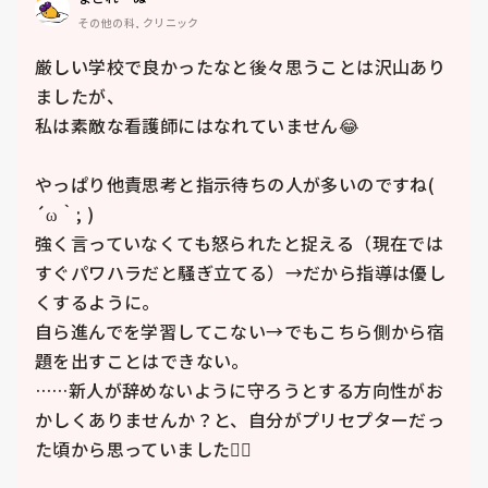
その他の科, クリニック
厳しい学校で良かったなと後々思うことは沢山あり
ましたが、

私は素敵な看護師にはなれていません😂

やっぱり他責思考と指示待ちの人が多いのですね(  
´ω｀; )

強く言っていなくても怒られたと捉える（現在では
すぐパワハラだと騒ぎ立てる）→だから指導は優し
くするように。

自ら進んでを学習してこない→でもこちら側から宿
題を出すことはできない。

……新人が辞めないように守ろうとする方向性がお
かしくありませんか？と、自分がプリセプターだっ
た頃から思っていました😮‍💨
