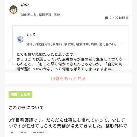
またレートが上がり出したので先生に電話をかけた途端急に
ぽめん
私の人生のことだから私が決めたいです。推薦されようがさ
VT波形に移行した。その後VF波形になって、今の今まで話
れまいがB病院を受けることは決めていました。なのに推薦
消化器内科, 循環器科, 病棟
してた患者さんが目の前で痙攣して亡くなってしまった。

されたことで申請を通す気はないとはっきり言われました。

2
・
22時間前
私の判断が遅かったから？DCが病棟に置いてなくてAEDで対
どうしたらいいんでしょうか。諦めた方がいいんでしょう
応したから？と、色々悩んでしまいます。
よっこ
か。

外科, 消化器内科, 救急科, 急性期, 超急性期, 病棟, 消化器外科, 一般
就職担当の事務に相談したら、「1年だけAで働いてその後B
病院
いったら？」と私の経歴に傷がつくことがわかっているのに
とても怖い経験だったと思います。

他人事扱いです。本当に酷い…

さっきまでお話ししていた患者さんが目の前で急変して亡くな
られると、「もっと早く何かできたんじゃないか」「自分の判
断が遅かったのかな」って何度も考えてしまいますよね。

B病院は諦めたくありません。ていうか受かる可能性低いで
す。倍率高いので。絶対に行ける可能性が低いのになぜか裏
回答をもっと見る
ただ、書かれている経過を見る限り、最初にAFが出た時点で先
で手を回されました。

生に報告して、その後レートや胸部不快感も落ち着いていたの
であれば、その時点ですぐDCをしなかったことが判断の遅れだ
ったとは限らないと思います。AFでも、血圧低下や意識障害な
どうしたら話が通じると思いますか？なんかもう疲れちゃっ
看護・お仕事
ど循環が不安定な場合に緊急でDCを考えるので、落ち着いてい
て。

たのであれば経過観察の場合もあります。

これからについて
ここまで読んでくださりありがとうございました。客観的に
また、AFからVT、VFへ移行したとのことですが、AFそのもの
見ることがもう出来なくなってしまっているので第三者の目
だけが原因というより、心筋虚血や電解質異常など、背景に別
3年目看護師です。だんだん仕事にも慣れていって、少しず
線でご意見頂きたいです。お時間あったらコメントお願いし
の原因があった可能性も考えられると思います。

つですが任せてもらえる業務が増えてきました。整形外科で
ます。
働いていますが、たしかに高齢者が多い病棟ですがほぼ急変
VFになった後についても、AEDはVFやパルスレスVTに対して
IC
急変
整形外科