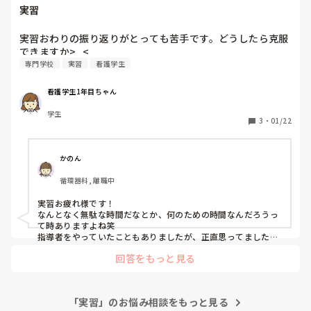
実習
実習おわりの振り返りがとっても苦手です。どうしたら克服
できますか>_<
専門学校
実習
看護学生
看護学生1年目ちゃん
学生
3
・
01/22
かのん
循環器科, 離職中
実習お疲れ様です！

なんとなく無駄な時間だなとか、何のための時間なんだろうっ
て時ありますよね笑

指導者をやっていたこともありましたが、正直思ってました笑

あまり気負わなくていいと思いますよ。

回答をもっと見る
雑談混じりの会話の方が意外と本当の悩みが見えてくるので、
アドバイスしやすかったです。
「実習」のお悩み相談をもっと見る