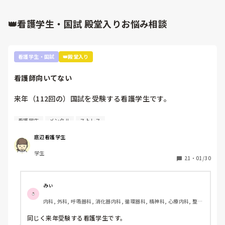
👑看護学生・国試 殿堂入りお悩み相談
看護学生・国試
👑殿堂入り
看護師向いてない
来年（112回の）国試を受験する看護学生です。

看護師を目指した最初のきっかけが親から勧められたこと
看護学生
メンタル
ストレス
で、正直看護師になりたくないです。看護師になる理由は、
失礼ですがお金がもらえることと親が勧めたからという理由
底辺看護学生
しかない。進路希望調査、就職したくないって書きたかった
学生
ですが、書けませんでした。

21
・
01/30
実習もつらくて。要領悪いので此間も実習中徹夜しました。
先生は睡眠時間が少ないのは知識がないからだと言われ、さ
みぃ
らに自分の無能さを実感しました。

内科, 外科, 呼吸器科, 消化器内科, 循環器科, 精神科, 心療内科, 整形
外科, 産科・婦人科, 耳鼻咽喉科, 皮膚科, 泌尿器科, リハビリ科, 救
また、今こうやって音を上げていても、看護師になってから
急科, 急性期, 超急性期, ICU, 新人ナース, 病棟, 神経内科, 脳神経外
同じく来年受験する看護学生です。

の方が辛いし勉強量増えるなんて何回も聞きました。

科, 消化器外科, 一般病院, 慢性期, 回復期, 終末期, オペ室, 透析