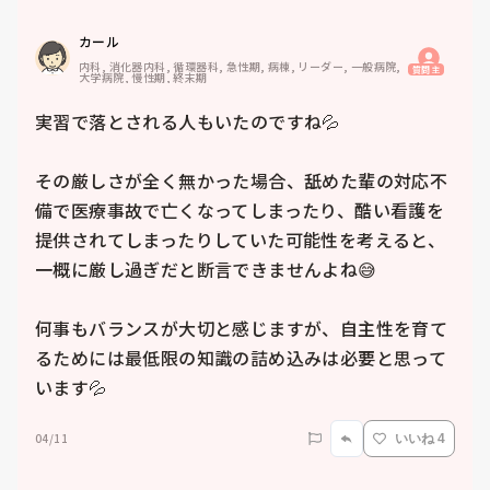
カール
内科, 消化器内科, 循環器科, 急性期, 病棟, リーダー, 一般病院, 
質問主
大学病院, 慢性期, 終末期
実習で落とされる人もいたのですね💦　

その厳しさが全く無かった場合、舐めた輩の対応不
備で医療事故で亡くなってしまったり、酷い看護を
提供されてしまったりしていた可能性を考えると、
一概に厳し過ぎだと断言できませんよね😅　

何事もバランスが大切と感じますが、自主性を育て
るためには最低限の知識の詰め込みは必要と思って
います💦　
04/11
いいね 4