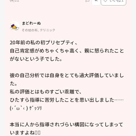
04/12
いいね 1
まどれーぬ
その他の科, クリニック
20年前の私の初プリセプティ、

自己肯定感がめちゃくちゃ高く、親に怒られたこと
がないという子でした。

彼の自己分析では自身をとても過大評価していまし
た。

私の評価とはものすごい乖離で、

ひたすら指導に苦労したことを思い出しました……
(›´ω`‹ ) ｹﾞｯｿﾘ

本当に人から指導されづらい構図になってしまって
いますよね😮‍💨
