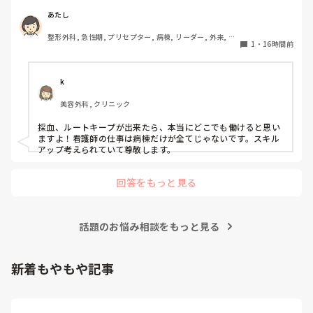
はありません。ここでずっと働くことは、私のスキルアップ
除細動するための機器なので、AEDで対応したこと自体が間違
いだったわけではないと思います。

にはつながらないんじゃないか、って思ってしまいます。で
あたし
も、循環器やICU、救命に移動する勇気もありません、、
文面を見る限り、AFに気づいて先生へ報告し、一度落ち着いた
整形外科, 急性期, プリセプター, 病棟, リーダー, 外来, 一
1
・
16時間前
後も観察を続け、また変化があった時には先生へ連絡されてい
般病院
ます。その電話の途中でVT、さらにVFへ移行したのであれば、
本当に急激な変化だったのだと思います。

k
振り返るのであれば、一人で「自分の判断が遅かった」と考え
るより、その時の血圧や症状、波形、採血などを先生やスタッ
美容外科, クリニック
フと一緒に確認してみると、何が起きていたのか少し整理でき
るかもしれません。

採血、ルートキープが出来たら、本当にどこでも働けると思い
ますよ！看護師の仕事は病棟だけが全てじゃないです。スキル
急変の後はどうしても「あの時こうしていたら」と考えてしま
アップ考えられていて尊敬します。
うと思います。一人で抱え込まず、周りの方ともお話ししてく
ださいね。本当にお疲れさまでした。
回答をもっと見る
話題のお悩み相談をもっと見る
新着もやもや記事