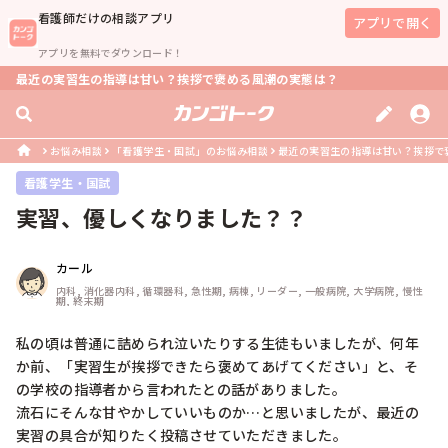
看護師
だけの相談アプリ
アプリで開く
アプリを無料でダウンロード！
最近の実習生の指導は甘い？挨拶で褒める風潮の実態は？
お悩み相談
「看護学生・国試」のお悩み相談
最近の実習生の指導は甘い？挨拶で
看護学生・国試
実習、優しくなりました？？
カール
内科, 消化器内科, 循環器科, 急性期, 病棟, リーダー, 一般病院, 大学病院, 慢性
期, 終末期
私の頃は普通に詰められ泣いたりする生徒もいましたが、何年
か前、「実習生が挨拶できたら褒めてあげてください」と、そ
の学校の指導者から言われたとの話がありました。

流石にそんな甘やかしていいものか…と思いましたが、最近の
実習の具合が知りたく投稿させていただきました。