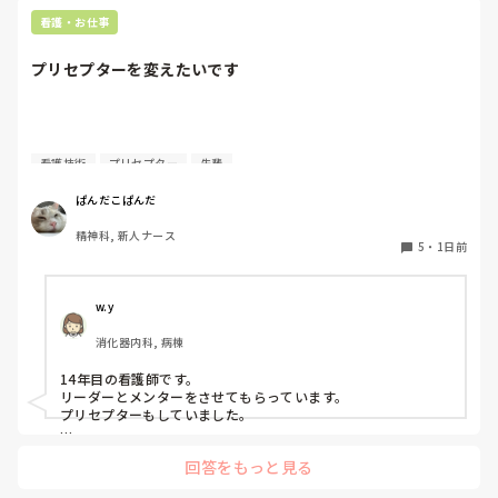
看護・お仕事
プリセプターを変えたいです
質問失礼します。

看護技術
プリセプター
先輩
4月に入職してまだ少ししか経っていないのですが、プリセ
ぱんだこぱんだ
プターを変えたいと考えています。ただ、同じ病棟の先輩で
精神科, 新人ナース
もあるため、なかなか相談することができません。

5
・
1日前
私はもともと人見知りで、自分から悩みや相談事を人に話す
ことが苦手なタイプです。

w.y
消化器内科, 病棟
プリセプターを変えたいと思った理由は、プリセプターとの
距離感です。

14年目の看護師です。

リーダーとメンターをさせてもらっています。

入職してすぐのオリエンテーションや研修でプリセプター制
プリセプターもしていました。

度について説明は受けていましたが、他病棟の同期はすでに
私は、今メンターしているのでプリセプターにプリセプティー
自分のプリセプターを知っている中で、私だけ6月頃まで誰
回答をもっと見る
のことを聞いたりしています。

がプリセプターなのか知りませんでした。知ったきっかけ
プリセプティーにも自分から話しかけています。

も、教育担当師長との面談でした。プリセプター本人から直