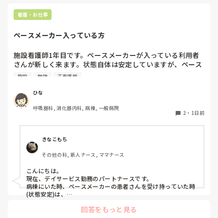
のような印象を持てません。

ですが‥。

看護・お仕事
パンダコパンダさんの今の状況が良くなっていることを願って
これは私の考え方がおかしいだけなのでしょうか。それと
も、どこのプリセプターもこのような関わり方が一般的なの
ペースメーカー入っている方
でしょうか。

施設看護師1年目です。ペースメーカーが入っている利用者
プリセプターを変えたいと思っていますが、今の時期に変更
さんが新しく来ます。状態自体は安定していますが、ペース
をお願いすると、同じ病棟で働く先輩後輩という関係もあり
メーカー入っている方の観察や注意した方がいい点あれば教
ますし、今後も教えていただく立場なので、とても気まずく
施設
勉強
正看護師
えていただきたいです。
なってしまうのではないかと不安で、なかなか言い出せませ
ひな
ん。

呼吸器科, 消化器内科, 病棟, 一般病院
このような場合、どうしたらよいでしょうか。

2
・
1日前
長文の質問失礼します🙇‍♀️
きなこもち
その他の科, 新人ナース, ママナース
こんにちは。

現在、デイサービス勤務のパートナースです。

病棟にいた時、ペースメーカーの患者さんを受け持っていた時
(状態安定)は、

バイタルに付随する不整脈がないが無いか、創部の状態など

回答をもっと見る
ペースメーカーがきちんと作動されていない・不整脈のサイン
の場合があるため、
