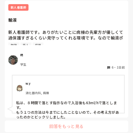
接伝えてもらえなかったこともあり、その頃からずっと距離
プリセプターの役割は、パンダコパンダさんのイメージどおり
新人看護師
を感じています。

です。ただ、勤務的にプリセプターと同じ日をしょっちゅう作
れないので、プリセプターを中心に教えたりフォローしていま
輸液
すが、みんなで１年生を教えるみたいなかんじです。

また、人見知りな性格もあって、研修で学んだ看護技術を練
何に悩んでいるのか、どんな技術が苦手なのかなどはプリセプ
習するために先輩へお願いすることが「迷惑ではないか」と
ターを窓口にしている感じです。

新人看護師です。ありがたいことに病棟の先輩方が優しくて
思ってしまい、なかなか声をかけることができません。その
過保護すぎるくらい見守ってくれる環境です。なので輸液ポ
点については、自分自身でも改善しなければいけないと思っ
プリセプターが自分の役割を分かっていないのか、自分がプリ
ンプも最近になってするようになりました。500mlを8時間
ています。

セプターになっていること自体分かっていないのかもしれませ
勉強
新人
病棟
で落とす指示なので1時間あたり63mlですが、途中でシャワ
ん。

先輩に話しかけずらいのは良く分かりますが、自分がプリセプ
ーするためにロックをしてシャワー後に再開する場合の輸液
一方で、プリセプターは放任主義なのか、研修内容や看護技
柊
ティーになっていること挨拶にいきましたか？

ポンプの設定の仕方が病棟に2通りあります。当初の予定通
術の練習状況について聞かれることはほとんどありません。
学生
り、500mlの63ml/hで設定する方と、残量をシャワー後から
「今のうちに練習した方がいいよ」と言われることはありま
6
・
1日前
今は８月なので、パンダコパンダさんの状況が良くなっている
終了予定までの時間で割って、残量と新しく求めた1時間あ
すが、それ以上の関わりは特にありません。

といいなって思います。

たりの量を設定してる方の2通りあります。先輩に聞きたい
あなたが考えている、同じ病棟だから言いにくいって分かりま
す。私なら、変えたいってことは言わずに周りにいる先輩に聞
のですがどちらかのやり方が間違ってる場合、先輩の間違い
私のイメージでは、プリセプターは一緒に技術練習をしてく
w.y
いたり技術練習の相手をお願いします。

を指摘する形になるのが怖くてまだ聞けてないです。みなさ
れたり、定期的に悩みや困っていることを聞いてくれたりす
話しかけやすい先輩はいますか？

消化器内科, 病棟
んはどちらでしているのか教えていただきたいです。
る存在だと思っていました。しかし、実際にはそのような関
わりはなく、面談などもありません。そのため、ずっと距離
今は大事な時なので、色んな事に悩むのはよく分かります。

私は、８時間で落とす指示なので入浴後も63ml/hで落としま
を感じています。

変えて欲しいって言ったあとの環境が悪いほうに変わってしま
す。

わないか心配なので、その日にフォローについてくれた先輩に
もう１つの方法は今までにしたことないので、その考え方があ
話しかけたら良いのかなって思います。

ったのかとビックリしました。
一方で、他の先輩方は普段の会話の中で「何か困っているこ
とはない？」と気にかけてくださることが多く、そのような
プリセプターが付くのが1番いいですが、あまり関わり方を知
回答をもっと見る
関わりを感じています。しかし、プリセプターに対してはそ
らなそうなので。私なら、プリセプターに話を聞きたいところ