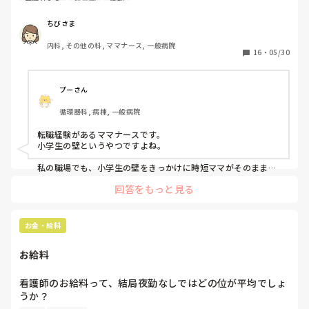
転職サイト
保育園
給料
ため、帰りが遅くなってしまいます。できれば今の給料を維
・ただ話を聞くだけでも、対応力を求められる。人によっては
とても気難しい人、揚げ足取る人、繊細な人だと自分の発言を
持して近場に転職したいです。

ちびさま
気にされ、最悪訪問NGになることもある。

実際に転職された方で、実際の条件や的確な給料表示など良
内科, その他の科, ママナース, 一般病院
かった転職サイトや、どのように転職活動したか教えていた
16
・
05/30
挙げるといろいろありますが、私は精神科訪問看護は好きでし
だきたいです。
た。
プーさん
循環器科, 病棟, 一般病院
転職経験があるママナースです。

小学生の壁というやつですよね。

私の職場でも、小学生の壁をきっかけに時短ママがそのまま退
職してしまうケースがとても多かったです。

回答をもっと見る
一年生って下校も早いですし、1人でお留守番も難しい時期で
すよね…。

私自身は上と何度も交渉して、結果的に小学三年生までは時短
お金・給料
延長ができるようになりました。

お給料
今の職場については、先に職場を決めてから徒歩圏内で通える
賃貸を探しました。

（当時は車が1台しかなく、夫が使用していたためです）

看護師のお給料って、結局夜勤なしではどの位が平均でしょ
持ち家の方だとあまり参考にならないかもしれませんが💦

うか？
