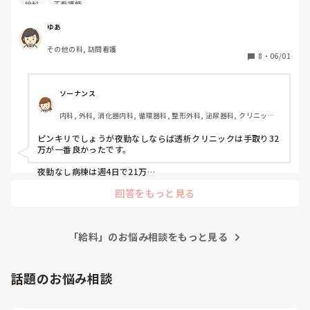
管理者でなければ、どのくらいがmaxで稼げると思います
転職活動の際は転職サイトは使わず、自分で調べた病院に直接
給料
正看護師
か？（副業なし）
連絡して決めました。

面接では前職の給料明細や源泉徴収票を持参し、教育歴も伝え
ゆあ
ました。

その他の科, 訪問看護
8
・
06/01
中途採用だとラダー1スタートになることが多いと思います
が、実績を考慮してもらいラダー2でスタートできました。

看護研究などの負担を減らしたかったので、ここは交渉してよ
かった点です。

ソーナンス
今は、やりたい看護よりも家族との時間を大事にしたいと思っ
内科, 外科, 消化器内科, 循環器科, 整形外科, 泌尿器科, クリニック, 
て働いています。

透析
正解かは分かりませんが、後から「もっと子どもとの時間を大
ピンキリでしょうが夜勤なしならば透析クリニックは手取り32
切にすればよかった」と後悔はしたくないなと感じています。

万が一番良かったです。

ちびさまにとって、無理なく働ける良い職場が見つかりますよ
夜勤なし病棟は週4日で21万

うに。

病棟は日勤常勤ないのでパート

回答をもっと見る
クリニックは週3から4日16万から28万とバラバラでした。

勤務時間や時給や手当で異なりますが大体20万前後が夜勤なし
「給料」のお悩み相談をもっと見る
の給料ベースな気がします。
話題のお悩み相談