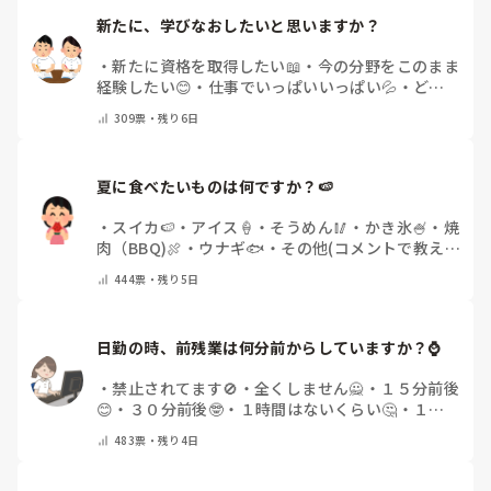
新たに、学びなおしたいと思いますか？
・
新たに資格を取得したい📖
・
今の分野をこのまま
経験したい😊
・
仕事でいっぱいいっぱい💦
・
どん
な自分になりたいか探し中🧐
・
その他（コメントで
309
票・
残り6日
教えてください）
夏に食べたいものは何ですか？🍉
・
スイカ🍉
・
アイス🍦
・
そうめん🥢
・
かき氷🍧
・
焼
肉（BBQ)🍖
・
ウナギ🐟
・
その他(コメントで教え
てください)
444
票・
残り5日
日勤の時、前残業は何分前からしていますか？⌚
・
禁止されてます🚫
・
全くしません🙅
・
１５分前後
😊
・
３０分前後🤓
・
１時間はないくらい🤔
・
１時
間以上…😨
・
その他（コメントで教えて下さい）
483
票・
残り4日