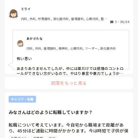
ある方、嫌だったことや、だから給料がよかったんだ！と思
ったことなどありましたら教えてください。
ミライ
内科, 外科, 呼吸器科, 消化器内科, 循環器科, 心療内科, 整形
3
・
06/04
外科, リハビリ科, 急性期, 超急性期, プリセプター, 病棟, リ
ーダー, 外来, 消化器外科, 一般病院, 慢性期, 回復期, 終末期
あかさたな
内科, 外科, 循環器科, 精神科, 心療内科, リーダー, 消化器外科
怖い思い

あまりありませんでしたが、中には薬だけでは感情のコントロ
ールができない方がいるので、やはり暴言や暴力でしょうか。
（そういう人は複数名訪問で対応したりします）

回答をもっと見る
あと同僚は恋愛妄想の対象になり、トラブルや関係構築が大変
そうでしたし、別の人からは、訪問時出される飲み物に、薬を
入れて提供された話も聞いたことがあります。

キャリア・転職
嫌だったこと

みなさんはどのように転職していますか？
・訪問件数が多い

・休みが取りづらい

転職について考えています。今自宅から職場まで距離があ
・かなり不衛生なお宅もある

り、45分ほど通勤に時間がかかります。今は時短で子供が保
・健康や服薬管理だけではないグレーな支援がある

育園のため良いですが、小学校にあがると時短ではなくなる
・同性訪問を希望される
