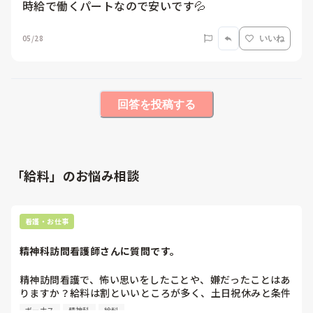
時給で働くパートなので安いです💦
05/28
いいね
回答を投稿する
「給料」のお悩み相談
看護・お仕事
精神科訪問看護師さんに質問です。
精神訪問看護で、怖い思いをしたことや、嫌だったことはあ
りますか？給料は割といいところが多く、土日祝休みと条件
はいいところが多いイメージですが。実際に勤務したことが
ボーナス
精神科
給料