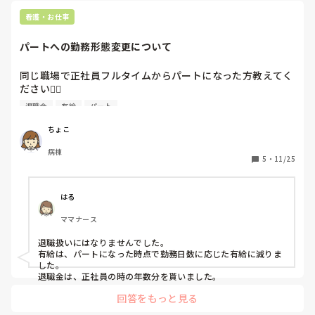
看護・お仕事
パートへの勤務形態変更について
同じ職場で正社員フルタイムからパートになった方教えてく
ださい🙇‍♀️

退職金
有給
パート
①退職扱いになりましたか？

②有給消滅しましたか？

ちょこ
③退職金でましたか？
病棟
5
・
11/25
はる
ママナース
退職扱いにはなりませんでした。

有給は、パートになった時点で勤務日数に応じた有給に減りま
した。

回答をもっと見る