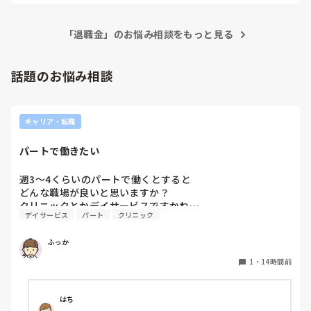
立つかもしれません…！

想だけで形を進めていく病院のスタンスにも違和感です。

https://ns-com.net/
  転職活動自体が初めてで、最近転職サイトにも登録し、転
職先を探しているところです。転職先を検討する上で、給与
「退職金」のお悩み相談をもっと見る
などの条件はもちろんですが、人間関係や病院の雰囲気など
も重要だと考えています。転職の経験のある方で、情報収集
話題のお悩み相談
する上で役立ったツールや、また、どんなことを一番にとり
転職に至ったのか等もお聞きしたいです。
キャリア・転職
パートで働きたい
週3〜4くらいのパートで働くとすると

どんな職場が良いと思いますか？

クリニックとかデイサービスですかね…
デイサービス
パート
クリニック
ふっか
1
・
14時間前
はち