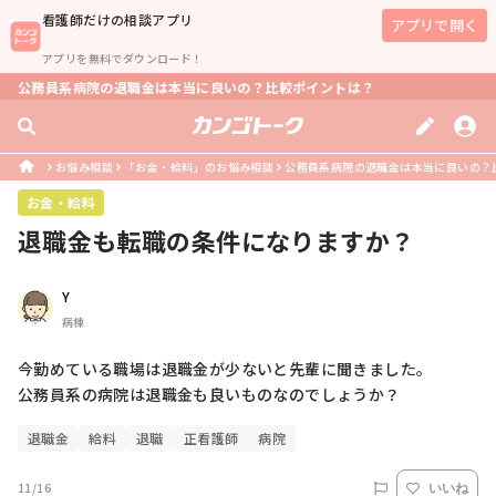
看護師
だけの相談アプリ
アプリで開く
アプリを無料でダウンロード！
公務員系病院の退職金は本当に良いの？比較ポイントは？
お悩み相談
「お金・給料」のお悩み相談
公務員系病院の退職金は本当に良いの？
お金・給料
退職金も転職の条件になりますか？
Y
病棟
今勤めている職場は退職金が少ないと先輩に聞きました。

公務員系の病院は退職金も良いものなのでしょうか？
退職金
給料
退職
正看護師
病院
11/16
いいね