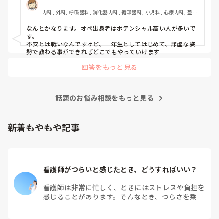
内科, 外科, 呼吸器科, 消化器内科, 循環器科, 小児科, 心療内科, 整形
外科, 産科・婦人科, 耳鼻咽喉科, 皮膚科, 泌尿器科, リハビリ科, 総
合診療科, 救急科, 超急性期, ICU, CCU, HCU, その他の科, ママナー
なんとかなります。オペ出身者はポテンシャル高い人が多いで
ス, 外来, 神経内科, 脳神経外科, NICU, 消化器外科, 一般病院, 慢性
す。

期, 回復期, 終末期, オペ室, 透析, 検診・健診
不安とは戦いなんですけど、一年生としてはじめて、謙虚な姿
勢で教わる事ができればどこでもやっていけます
回答をもっと見る
話題のお悩み相談をもっと見る
新着もやもや記事
看護師がつらいと感じたとき、どうすればいい？
看護師は非常に忙しく、ときにはストレスや負担を
感じることがあります。そんなとき、つらさを乗り
越えるためにはどうすればよいでしょうか？この記
事では、看護師がつらさを感じたときの対処法や秘