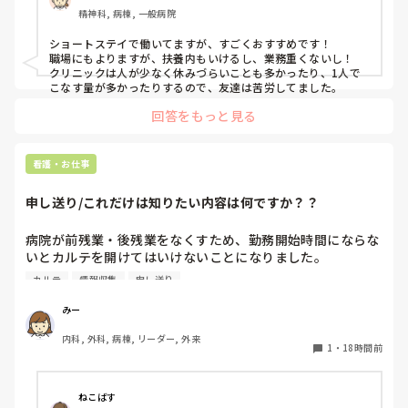
精神科, 病棟, 一般病院
ショートステイで働いてますが、すごくおすすめです！

職場にもよりますが、扶養内もいけるし、業務重くないし！

クリニックは人が少なく休みづらいことも多かったり、1人で
こなす量が多かったりするので、友達は苦労してました。
回答をもっと見る
看護・お仕事
申し送り/これだけは知りたい内容は何ですか？？
病院が前残業・後残業をなくすため、勤務開始時間にならな
いとカルテを開けてはいけないことになりました。

カルテ
情報収集
申し送り
そのため、十分な情報収集が困難になり、前勤務者がしっか
りと記録に残していない場合はとても困ることが増えまし
みー
た。申し送り自体は存在していますが、後残業もなくす風潮
内科, 外科, 病棟, リーダー, 外来
で、5分以内で終わるように、と言われています。

1
・
18時間前
人にもよるのですが、端的な申し送りのためにこれだけは知
っておきたい内容は何ですか？？
ねこばす