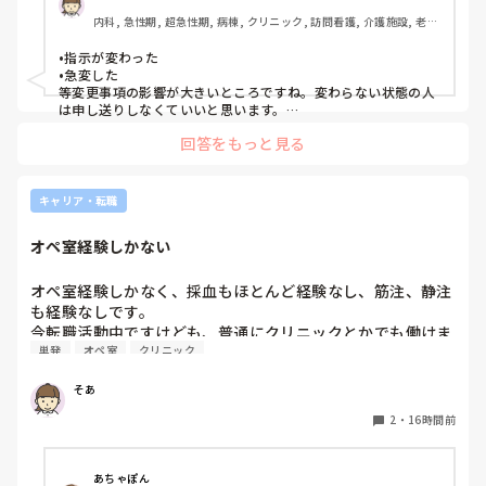
内科, 急性期, 超急性期, 病棟, クリニック, 訪問看護, 介護施設, 老健
施設, リーダー, 神経内科, 脳神経外科, 一般病院, 慢性期, 回復期, 終
末期, 透析, 保育園・学校, SCU, 派遣, 小規模多機能, 看護多機能
•指示が変わった

•急変した

等変更事項の影響が大きいところですね。変わらない状態の人
は申し送りしなくていいと思います。

絶対伝えたいけど長文で記録には残せない時は時間がある時は
回答をもっと見る
Wordで文章を作って渡してました。
キャリア・転職
オペ室経験しかない
オペ室経験しかなく、採血もほとんど経験なし、筋注、静注
も経験なしです。

今転職活動中ですけども、普通にクリニックとかでも働けま
単発
オペ室
クリニック
すかね(考えてるところは、眼科や皮膚科あたりです)

そあ
もう一つ、単発のバイトもしたいのですがオペ室経験しかな
い人でも働けるようなところはありますかね。

2
・
16時間前
病棟経験も一度もないので色々と不安でいっぱいです。
あちゃぽん