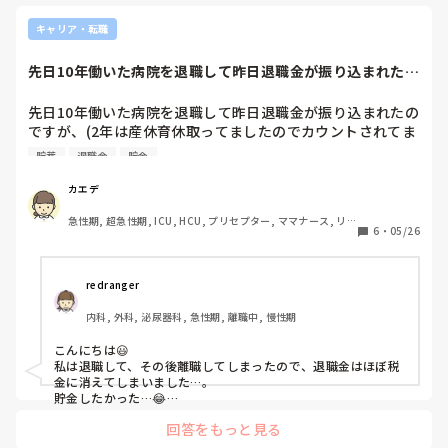
キャリア・転職
先日10年働いた病院を退職して昨日退職金が振り込まれたの
ですが、(2年...
先日10年働いた病院を退職して昨日退職金が振り込まれたの
ですが、(2年は産休育休取ってましたのでカウントされてま
せん)10年あんなにしんどい思いをしながら働いた割に…っ
貯蓄
退職金
貯金
て感じでした。

もちろんいただけるだけありがたいんですが、看護師って夜
カエデ
勤ありきの給料で退職金って安いんだなって思ってしまって
急性期, 超急性期, ICU, HCU, プリセプター, ママナース, リー
から、これじゃぁ年金以外に2000万円なんて無理で死ぬま
6
・
05/26
ダー, 大学病院, 慢性期, SCU
で働かないと生きていけないって不安です…

転職された皆さんは退職金って取っておいてますか？また皆
さんは将来のために何かされてますか？

redranger
退職金って貯蓄してますか？恥ずかしながら育休で減った貯
内科, 外科, 泌尿器科, 急性期, 離職中, 慢性期
金を補ったら無くなりそうです…
こんにちは😃

私は退職して、その後離職してしまったので、退職金はほぼ税
金に消えてしまいました…。

貯金したかった…😂

あんなに頑張ったのに、これだけか…っていう額ですよね。
回答をもっと見る