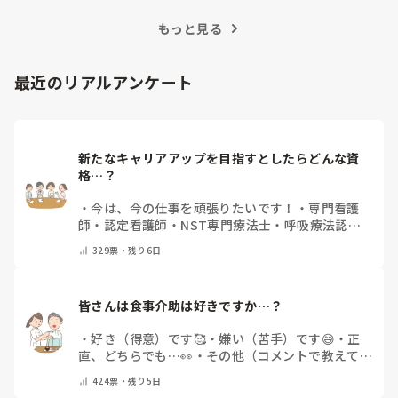
訣を紹介します。
もっと見る
最近のリアルアンケート
新たなキャリアアップを目指すとしたらどんな資
格…？
・
今は、今の仕事を頑張りたいです！
・
専門看護
師
・
認定看護師
・
NST専門療法士
・
呼吸療法認定
士
・
糖尿病療養指導士
・
認知症ケア専門士
・
消化器
329
票・
残り6日
内視鏡技師
・
その他(コメントで教えて下さい)
皆さんは食事介助は好きですか…？
・
好き（得意）です🥰
・
嫌い（苦手）です😅
・
正
直、どちらでも…👀
・
その他（コメントで教えてく
ださい）
424
票・
残り5日