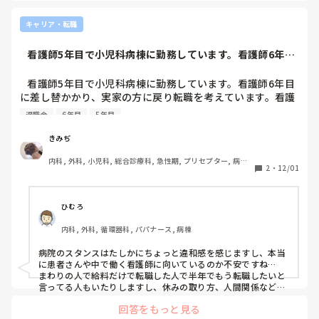
キャリア・転職
   看護師5年目で小児科病棟に勤務しています。看護師6年目
に差し替か...
   看護師5年目で小児科病棟に勤務しています。看護師6年目
に差し替かかり、実家の方に戻り転職を考えています。看護
師として5年間、小児科での経験しかありません。リリーフ
退職金
6年目
5年目
として派遣されて成人を看ることも多々あったので経験がな
いわけではありませんが、知識や経験には偏りがあるので転
きみぢ
職する上でも不安でいます。いまの病棟自体の雰囲気はとて
内科, 外科, 小児科, 総合診療科, 急性期, プリセプター, 病棟, 
も良く、アットホームで楽しいです。ですが、給与の面では
2
・
12/01
リーダー, 一般病院, 大学病院
退職金が積み立て制になっている等もあり、長く勤める上で
ご縁を感じられません。また、急性期なので患児の入退院も
目まぐるしく、重症心身障害児のショートステイも受けてい
ひむろ
るので業務量に日々波がありますが、小児＝楽である、との
内科, 外科, 循環器科, パパナース, 病棟
印象が上の部署の方には根強いようで度々業務について揉め
ることもありました。病床数21床で夜勤体制は2人でとって
病院のスタンスはたしかにちょっと違和感を感じますし、本当
いるのですが、当番医で入院もバンバン入りますし人手の少
に患者さんや中で働く看護師に向いているのか不安ですね…

ないこの体制で子供たちの安全すらも保障できないような環
まわりの人で給料だけで転職した人で半年でもう転職したいと
境で看護を続けることにも疑問でした。付き添い家族がいる
言ってる人もいたりしますし、休みの取り方、人間関係なども
見た方がいいとは思いますね。

からこそ回れている現状もありますが、この先完全看護をと
回答をもっと見る
ナスコミさんは病院の口コミが乗ってるので、使ってみると役
る（大学病院だから）とのことで、病棟の状況も考えずに理