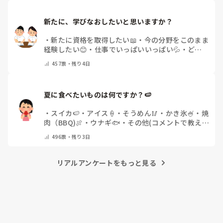
新たに、学びなおしたいと思いますか？
・
新たに資格を取得したい📖
・
今の分野をこのまま
経験したい😊
・
仕事でいっぱいいっぱい💦
・
どん
な自分になりたいか探し中🧐
・
その他（コメントで
457
票・
残り4日
教えてください）
夏に食べたいものは何ですか？🍉
・
スイカ🍉
・
アイス🍦
・
そうめん🥢
・
かき氷🍧
・
焼
肉（BBQ)🍖
・
ウナギ🐟
・
その他(コメントで教え
てください)
496
票・
残り3日
リアルアンケートをもっと見る