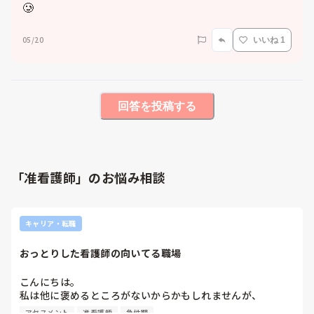
🥲
05/20
いいね 1
回答を投稿する
「准看護師」のお悩み相談
キャリア・転職
おっとりした看護師の向いてる職場
こんにちは。

私は他に褒めるところがないからかもしれませんが、

優しいとよく言われます。

アセスメント
准看護師
急性期