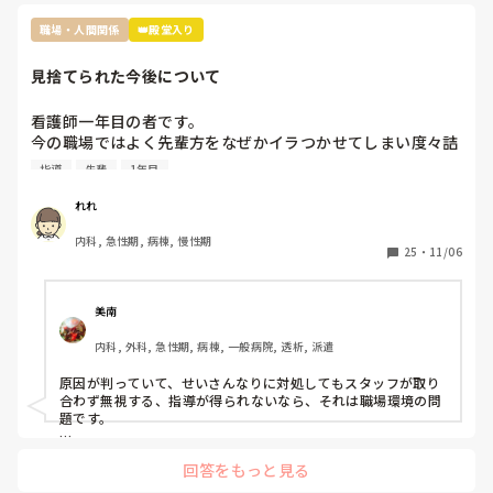
でも休んだらお菓子の差し入れの文化は私の職場にもあります
ね。

職場・人間関係
👑殿堂入り
お局さんですが、元々職場なんて、助け合いで何とかするのが
見捨てられた今後について
当たり前なんだから、文句言う人の気持ちが全くわかりませ
ん。

多分その人はいいお菓子を貰っても、休んだ事に対して文句を
看護師一年目の者です。

言うタイプじゃないかなと思います。

今の職場ではよく先輩方をなぜかイラつかせてしまい度々詰
『ただの文句言いたいウーマン』だと認識してしまいます。

所で私のことについて色々と言ってることを耳にします。

そういう人は苦手なので、私だったら本人に

指導
先輩
1年目
原因は私の言葉の選び方やものの言い方、人に対する接し方
『駄菓子ですいませんでした』と言いに行くかもしれません笑
が不快に感じると言われてます。

れれ
推測ですが私は人見知りで話すのが苦手なため毎日ペコペコ
内科, 急性期, 病棟, 慢性期
しながら愛想笑いをして先輩方の機嫌を伺いなんとか仕事を
25
・
11/06
しているのが気に食わなかったのかと思っています。

しかし元々メンタルも強くなかったことからこの状況がスト
レスとなり体調を崩し、睡眠不足と少し鬱状態な感じで仕事
美南
をしていました。そのせいもあってか先輩に言われたことを
内科, 外科, 急性期, 病棟, 一般病院, 透析, 派遣
やってなかったりケアレスミスが目立つようになり、もとも
とよく思われてなかったため、この行いからついに見捨てら
原因が判っていて、せいさんなりに対処してもスタッフが取り
れました。

合わず無視する、指導が得られないなら、それは職場環境の問
見捨てられたと確信したのは明らかにもう何も指導していた
題です。

だけなくなり、詰所で〜さんにはもう無視した。もう教えな
もう転職されたらどうですか？

いと言ってるのを聞いたからです。

回答をもっと見る
原因は自分だとわかっているのでしょうがないことだとは理