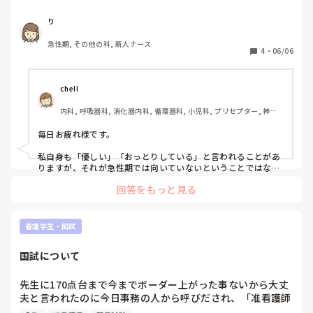
年齢も若くなくて体力や反応力も落ちてる上に

り
准看護師で知識もアセスメント力も弱いこともあると思いま
急性期, その他の科, 新人ナース
すが、

4
・
06/06
おっとりしたタイプなので色々遅く、

急性期病棟で働きながら、私は全然向いてない、足手まとい
だなと日々思っています。

chell
内科, 呼吸器科, 消化器内科, 循環器科, 小児科, プリセプター, 神経
人からおっとりとか優しいと言われる看護師さんは

内科, 消化器外科, 一般病院
どんなところで働いていますか？

毎日お疲れ様です。  

働きやすい環境はありますか？

私自身も「優しい」「おっとりしている」と言われることがあ
看護師自体向いてないのかもしれませんが、

りますが、それが急性期では向いていないということではない
と思います。実際、患者さんやご家族からすると、安心して話
もう今更異業種にも行けないなと考えています。
回答をもっと見る
せる看護師さんの存在はとても大きいです。  

急性期はどうしてもスピードや優先順位判断が求められる場面
が多いので、自分の強みが発揮しづらいと感じることはあるか
看護学生・国試
もしれません。でも、看護師に必要なのは速さだけではなく、
相手の話を聞く力や寄り添う力も大切な能力だと思います。  

国試について
働く場所によって求められるものは違いますし、慢性期や回復
期、外来、療養、訪問看護などでは、急性期とはまた違った強
先生に170点台まで今までボーダー上がった事ないから大丈
みが活かされることもあります。  

夫と言われたのに今日事務の人から呼びだされ、「准看護師
の免許申請に希望出していないけど、一応書いといてって担
「急性期が合わない＝看護師に向いていない」ではないと思い