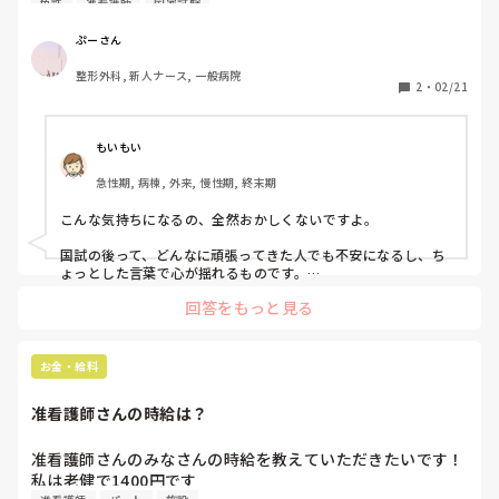
免許
准看護師
国家試験
任の先生から言われたから一応書いてきて」と言われ、とて
ます。長く働いている中で、自分の強みが活かせる場所を探し
ていくのも一つの選択肢ではないでしょうか。応援していま
もショックなのと同時に怖くなりました。以前沢山の方々か
ぷーさん
す。
ら励まされ、私も自信を持とうと思えたのですが、先生から
整形外科, 新人ナース, 一般病院
の言葉は本当だと思っていたのに信じてもらえていなかった
2
・
02/21
んだという不信感が芽生えてしまいました。

きっと物事を悲観的に見過ぎだとか思われる方もいると思い
ます。ですが、国家試験後はこのような気持ちの変化が現れ
もいもい
てしまうことはみなさん同じだったと思います。なので、あ
急性期, 病棟, 外来, 慢性期, 終末期
たたかい言葉をください。お願いします
こんな気持ちになるの、全然おかしくないですよ。

国試の後って、どんなに頑張ってきた人でも不安になるし、ち
ょっとした言葉で心が揺れるものです。

「大丈夫」って言ってもらって信じようとしてた分、その一言
回答をもっと見る
は本当にショックだったかと思います。

でもね、それは信じてもらえてないってことじゃないと思いま
すよ。

お金・給料
学校側は万が一の手続きも含めて動いてるだけで、あなたの実
力を否定してるわけではない。

准看護師さんの時給は？
ここまで頑張ってきた事実は消えないし、点数だって先生が言
うくらいならちゃんと力はあるはず！

准看護師さんのみなさんの時給を教えていただきたいです！

今は気持ちが揺れて当然で悲しくなってもいいし、怖くなって
私は老健で1400円です
もいい。
