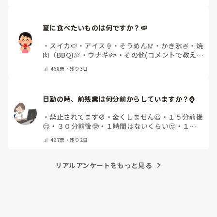
教えてください）
夏に食べたいものは何ですか？🍉
・
スイカ🍉
・
アイス🍦
・
そうめん🥢
・
かき氷🍧
・
焼
肉（BBQ)🍖
・
ウナギ🐟
・
その他(コメントで教え
てください)
468
票・
残り3日
日勤の時、前残業は何分前からしていますか？⌚
・
禁止されてます🚫
・
全くしません🙅
・
１５分前後
😊
・
３０分前後🤓
・
１時間はないくらい🤔
・
１時
間以上…😨
・
その他（コメントで教えて下さい）
497
票・
残り2日
リアルアンケートをもっと見る