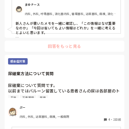
まゆナース
内科, 外科, 呼吸器科, 消化器内科, 循環器科, 泌尿器科, 病棟, 消化器
外科, 一般病院
新人さんが書いたメモを一緒に確認し、「この情報はなぜ重要
なのか」「今回は省いてもよい情報はどれか」を一緒に考える
とよいと思います。

ただ間違いを指摘するのではなく、患者さんの状態や報告の目
回答をもっと見る
的に照らして振り返ることで、重要度を判断する力が少しずつ
身につくのではないでしょうか。最初は情報を多く書いてしま
うことも自然だと思うので、繰り返し一緒に整理しながら、必
要な内容を選べるよう支援するとよいと思います。
感染症対策
尿破棄方法について質問
尿破棄について質問です。

以前まではバルーン留置している患者さんの尿は各部屋のト
イレに破棄する形でしたが、感染予防上汚物処理室でのみ破
手技
正看護師
病棟
棄に代わり1人ウロバッグ空っぽにしたらその尿はすぐに汚
物処理室に持っていくという非効率な方法になってます。尿
ぷー
破棄人数は10人近くになるので病室と汚物処理室を10往復
内科, 外科, 泌尿器科, 病棟, 一般病院
する形に。結果尿破棄に時間がかかってます。

4
・
2日前
以前の病院では尿破棄用ワゴン下段に蓄尿袋を患者さん分セ
ットしワゴン下段に乗せて破棄していき最後まとめて汚物処