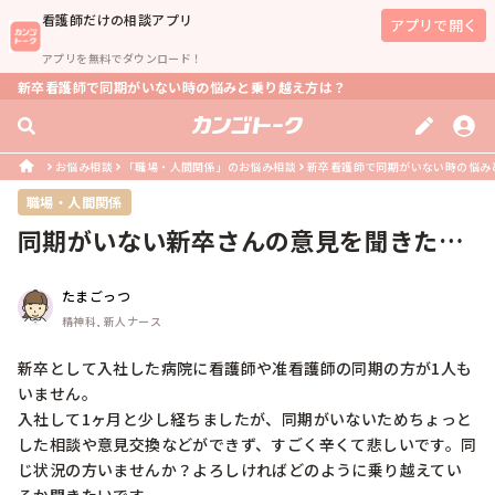
看護師
だけの相談アプリ
アプリで開く
アプリを無料でダウンロード！
新卒看護師で同期がいない時の悩みと乗り越え方は？
お悩み相談
「職場・人間関係」のお悩み相談
新卒看護師で同期がいない時の悩み
職場・人間関係
同期がいない新卒さんの意見を聞きたい
です。
たまごっつ
精神科, 新人ナース
新卒として入社した病院に看護師や准看護師の同期の方が1人も
いません。

入社して1ヶ月と少し経ちましたが、同期がいないためちょっと
した相談や意見交換などができず、すごく辛くて悲しいです。同
じ状況の方いませんか？よろしければどのように乗り越えてい