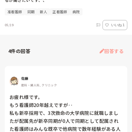
准看護師
同期
新人
正看護師
病院
05/19
いいね 1
4
件の回答
回答する
佐藤
産科・婦人科, クリニック
お疲れ様です。

もう看護師20年越えですが‥

私も新卒採用で、3次救命の大学病院に就職しまし
たが配属先が新卒同期が0人で同期として配属され
た看護師はみんな既卒で他病院で数年経験がある人