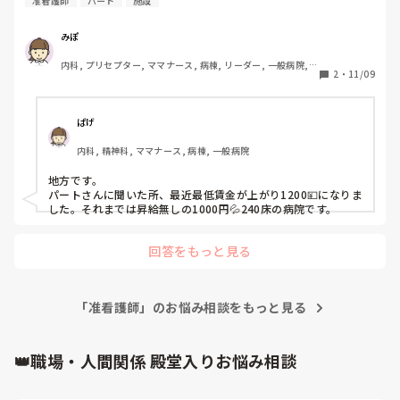
准看護師
パート
施設
それでも、あなたはここまでやり切った人。ちゃんと頑張った
人には、その頑張りが残ってますよ！

国家試験お疲れさまでした！

みぽ
頑張った分、今はゆっくり羽を伸ばしてください😊
内科, プリセプター, ママナース, 病棟, リーダー, 一般病院, 
2
・
11/09
慢性期, 終末期, 透析
ぱげ
内科, 精神科, ママナース, 病棟, 一般病院
地方です。

パートさんに聞いた所、最近最低賃金が上がり1200💴になりま
した。それまでは昇給無しの1000円💦240床の病院です。
回答をもっと見る
「准看護師」のお悩み相談をもっと見る
👑職場・人間関係 殿堂入りお悩み相談