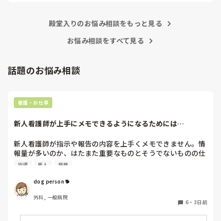
要もないです。

ましてや、噂話で他人を陥れるような腐った看護師たちに、な
殿堂入りのお悩み相談をもっと見る
ぜせいさんが手を貸さないといけないんですか？

お悩み相談をすべて見る
そこまで人の揚げ足取りが好きな看護師が多いと、せいさんが
努力したところで改善は難しいですよ。

話題のお悩み相談
正直努力するなら、ご自身の看護師としての成長のために、そ
の力を使ってほしいです。

看護・お仕事
私のお勧めは、転職して性格的に背伸びをしなくてもよい働き
方をすることかなと思います。

新人看護師が上手にメモできるようになるためには…
何度でも、やり直しは利きますよ。
新人看護師が指示や報告の内容を上手くメモできません。情
報量が多いのか、はたまた重要なものとそうでないものの仕
分けができないのか…  肝心な事柄を逃してしまいます。何
指導
新人
病棟
かよい指導方法はないでしょうか？　出来るだけゆっくり指
示・報告するよう皆で努力しています。
dog person 🐕
外科, 一般病院
6
・
3日前