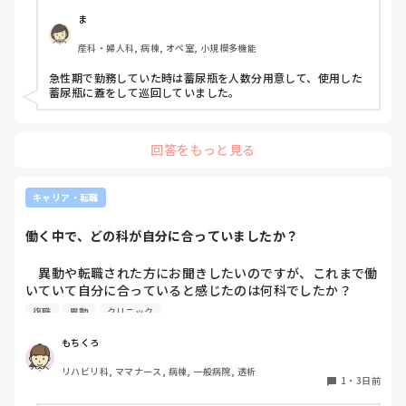
理室で破棄してたのでその方法はダメなのか？と疑問抱いて
ま
ます。もちろん汚物見えないようワゴンにカバーする等対策
産科・婦人科, 病棟, オペ室, 小規模多機能
して。

皆さんの病棟ではどのような方法取られてますか？
急性期で勤務していた時は蓄尿瓶を人数分用意して、使用した
蓄尿瓶に蓋をして巡回していました。
回答をもっと見る
キャリア・転職
働く中で、どの科が自分に合っていましたか？
　異動や転職された方にお聞きしたいのですが、これまで働
いていて自分に合っていると感じたのは何科でしたか？

また、どんなところが合っていると感じましたか？

復職
異動
クリニック
私はこれまで脳神経外科、リハビリ科、透析室と経験しまし
もちくろ
たが、どこもしっくり来なくて悩んでいます…。次回の転職
リハビリ科, ママナース, 病棟, 一般病院, 透析
の参考にさせていただきたいです😭
1
・
3日前