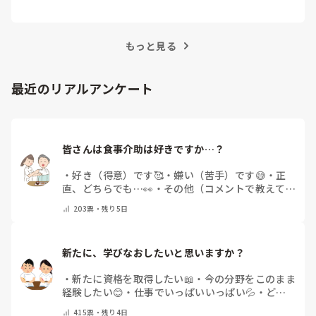
越えるためにはどうすればよいでしょうか？この記
事では、看護師がつらさを感じたときの対処法や秘
訣を紹介します。
もっと見る
最近のリアルアンケート
皆さんは食事介助は好きですか…？
・
好き（得意）です🥰
・
嫌い（苦手）です😅
・
正
直、どちらでも…👀
・
その他（コメントで教えてく
ださい）
203
票・
残り5日
新たに、学びなおしたいと思いますか？
・
新たに資格を取得したい📖
・
今の分野をこのまま
経験したい😊
・
仕事でいっぱいいっぱい💦
・
どん
な自分になりたいか探し中🧐
・
その他（コメントで
415
票・
残り4日