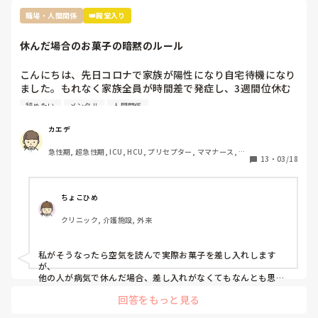
職場・人間関係
👑殿堂入り
休んだ場合のお菓子の暗黙のルール
こんにちは、先日コロナで家族が陽性になり自宅待機になり
ました。もれなく家族全員が時間差で発症し、3週間位休む
ことになりました。

辞めたい
メンタル
人間関係
その際休んだことで迷惑をかけたし、ファミリーパックのお
菓子を4袋くらい買って行ったんですが…

カエデ
裏であんなに迷惑かけたのにファミリーパックって馬鹿にさ
急性期, 超急性期, ICU, HCU, プリセプター, ママナース, リ
れてるよねとお局がクラークさんに言ってたんですよね。

13
・
03/18
ーダー, 大学病院, 慢性期, SCU
前の職場は長期休暇とか帰省したときはご当地のお土産みた
いな感じ、やむを得ない理由での突発的な休みではファミリ
ーパックとかみんなで食べれるお菓子を買ってくるみたいな
ちょこひめ
暗黙のルールがありました。

クリニック, 介護施設, 外来
転職して初めての何日も休む休みだし、他の方もコストコの
ポテチとかバームクーヘンとかだったのでファミリーパック
にしましたが…

私がそうなったら空気を読んで実際お菓子を差し入れします
ぶっちゃけ遊んでたわけではなくむしろコロナで苦しんでた
が、

のにお菓子ごときでって話なんですけど、菓子折り買いに行
他の人が病気で休んだ場合、差し入れがなくてもなんとも思わ
ないタイプです。

かなきゃならないのか？って思いました。

回答をもっと見る
コロナ感染の類や急病の場合は特に、そんな余裕もないでしょ
皆さんはそんな休んだらお菓子みたいなルールあります
うし…

か？？