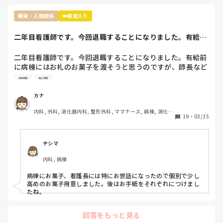
解してますがれからどのようにこの職場で仕事していけば良
過去の質問も読ませていただきましたが、現在終末期病棟で働
いのかわからなくなりました。

かれているんですよね。

職場・人間関係
👑殿堂入り
ちなみに私の職場ではすぐ噂は広まるので私のことはほぼ全
員知っていると思います

せいさんが嫌じゃなければ、

二年目看護師です。今回退職することになりました。有給前
「急性期の病棟で一から学び直す」

今後は今の私の不注意を正し、頑張っていきたいと思ってい
に病棟にはお礼の...
という選択肢を取った方が、今後看護師として自分の興味が湧
るのですが指導されないとなると正直どうしていったら良い
く領域を見つけて転職したくなった時に、キャリアが役立つの
二年目看護師です。今回退職することになりました。有給前
かわからないです。こんな私ですが何かアドバイスいただけ
ではないかと思います。

に病棟にはお礼のお菓子を渡そうと思うのですが、師長など
れば嬉しいです。
個々へお礼のお菓子を用意するか迷っています。みなさん移
退職
転職
動や転職される時どうしていますか。
それと、今後も看護師として働き続けたいなら、もう二度と他
の看護師相手に無理な愛想笑いや、ご機嫌取りをしないことで
カナ
す。

内科, 外科, 消化器内科, 整形外科, ママナース, 病棟, 消化器
19
・
03/15
外科, 一般病院
話すのが苦手なら、話さなくていい。

聞き役に徹して、余計なことを言わず、必要最低限の報告・連
テシマ
絡・相談だけして、淡々と自分の仕事をこなすようにしてくだ
さい。

内科, 病棟
わからないことがあったときだけ、周りの看護師に聞いてくだ
病棟にお菓子、看護長には特にお世話になったので個別で少し
さい。

高めのお菓子用意しました。後はお手紙をそれぞれにつけまし
もし無視されたら、それは相手の看護師の職務怠慢ですから、
たね。
その時に初めて上司に相談したらいいんです。

回答をもっと見る
まだ一年目なんですから、他の看護師の仕事をフォローする必