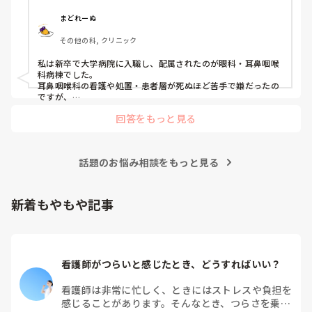
まどれーぬ
その他の科, クリニック
私は新卒で大学病院に入職し、配属されたのが眼科・耳鼻咽喉
科病棟でした。

耳鼻咽喉科の看護や処置・患者層が死ぬほど苦手で嫌だったの
ですが、

眼科は自分に合っていて好きだったので、そこからずーっと眼
回答をもっと見る
科で働いています。

大学病院に在籍していると必ず異動があるため、永遠に眼科病
棟に居続けることは不可能なので、

話題のお悩み相談をもっと見る
異動の声がかかる前に眼科クリニックに転職しました。

そこから先は何か所か眼科クリニックを転々として今の職場に
至る、という感じです。
新着もやもや記事
看護師がつらいと感じたとき、どうすればいい？
看護師は非常に忙しく、ときにはストレスや負担を
感じることがあります。そんなとき、つらさを乗り