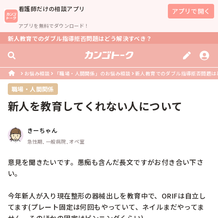
看護師
だけの相談アプリ
アプリで開く
アプリを無料でダウンロード！
新人教育でのダブル指導拒否問題はどう解決すべき？
お悩み相談
「職場・人間関係」のお悩み相談
新人教育でのダブル指導拒否問題は
職場・人間関係
新人を教育してくれない人について
きーちゃん
急性期, 一般病院, オペ室
意見を聞きたいです。愚痴も含んだ長文ですがお付き合い下さ
い。

今年新人が入り現在整形の器械出しを教育中で、ORIFは自立し
てます(プレート固定は何回もやっていて、ネイルまだやってま