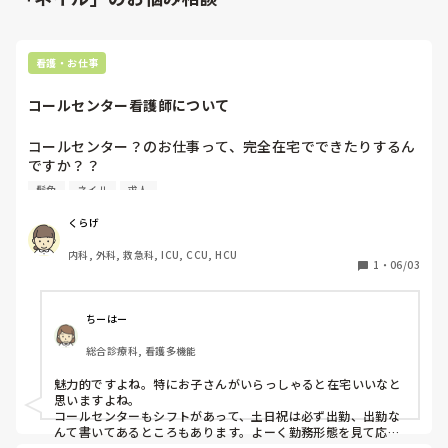
看護・お仕事
コールセンター看護師について
コールセンター？のお仕事って、完全在宅でできたりするん
ですか？？

コールセンターでお仕事したことないのですが、SNSとか見
髪色
ネイル
求人
てると月収35万、在宅ワークとか出てくるので本当なら気に
なってます🤔

くらげ
時々SNSの広告で出てくる、髪型髪色自由、ネイルOK、月
内科, 外科, 救急科, ICU, CCU, HCU
40万以上、夜勤なし！みたいな夢のような求人うたってるや
1
・
06/03
つは絶対嘘やろ！って思ってます😂
ちーはー
総合診療科, 看護多機能
魅力的ですよね。特にお子さんがいらっしゃると在宅いいなと
思いますよね。

コールセンターもシフトがあって、土日祝は必ず出勤、出勤な
んて書いてあるところもあります。よーく勤務形態を見て応募
すると良いと思いますよ!夜勤があるところとないところとあり