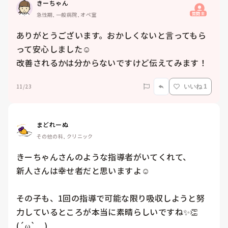
きーちゃん
質問主
急性期, 一般病院, オペ室
ありがとうございます。おかしくないと言ってもら
って安心しました☺️

改善されるかは分からないですけど伝えてみます！
11/23
いいね 1
まどれーぬ
その他の科, クリニック
きーちゃんさんのような指導者がいてくれて、

新人さんは幸せ者だと思いますよ☺️

その子も、1回の指導で可能な限り吸収しようと努
力しているところが本当に素晴らしいですね✨👏
(´ω`　)
