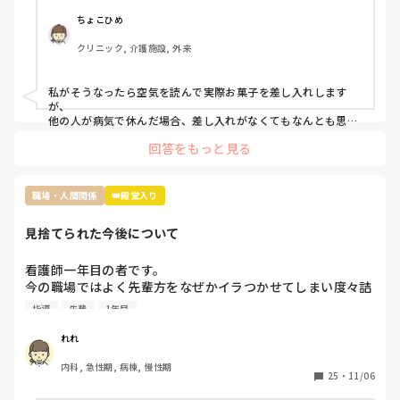
いな感じ、やむを得ない理由での突発的な休みではファミリ
ーパックとかみんなで食べれるお菓子を買ってくるみたいな
その後私自身が休職となってしまったので、彼女のその後に
ちょこひめ
暗黙のルールがありました。

ついては分からないのですが…とりあえず辞めずに仕事を続
クリニック, 介護施設, 外来
転職して初めての何日も休む休みだし、他の方もコストコの
けているそうです。

ポテチとかバームクーヘンとかだったのでファミリーパック
にしましたが…

私がそうなったら空気を読んで実際お菓子を差し入れします
ぶっちゃけ遊んでたわけではなくむしろコロナで苦しんでた
皆さんの職場で、新人さんに絶望したエピソードはあります
が、

のにお菓子ごときでって話なんですけど、菓子折り買いに行
か？
他の人が病気で休んだ場合、差し入れがなくてもなんとも思わ
ないタイプです。

かなきゃならないのか？って思いました。

回答をもっと見る
コロナ感染の類や急病の場合は特に、そんな余裕もないでしょ
皆さんはそんな休んだらお菓子みたいなルールあります
うし…

か？？
でも休んだらお菓子の差し入れの文化は私の職場にもあります
ね。

職場・人間関係
👑殿堂入り
お局さんですが、元々職場なんて、助け合いで何とかするのが
見捨てられた今後について
当たり前なんだから、文句言う人の気持ちが全くわかりませ
ん。

多分その人はいいお菓子を貰っても、休んだ事に対して文句を
看護師一年目の者です。

言うタイプじゃないかなと思います。

今の職場ではよく先輩方をなぜかイラつかせてしまい度々詰
『ただの文句言いたいウーマン』だと認識してしまいます。

所で私のことについて色々と言ってることを耳にします。

そういう人は苦手なので、私だったら本人に

指導
先輩
1年目
原因は私の言葉の選び方やものの言い方、人に対する接し方
『駄菓子ですいませんでした』と言いに行くかもしれません笑
が不快に感じると言われてます。

れれ
推測ですが私は人見知りで話すのが苦手なため毎日ペコペコ
内科, 急性期, 病棟, 慢性期
しながら愛想笑いをして先輩方の機嫌を伺いなんとか仕事を
25
・
11/06
しているのが気に食わなかったのかと思っています。
