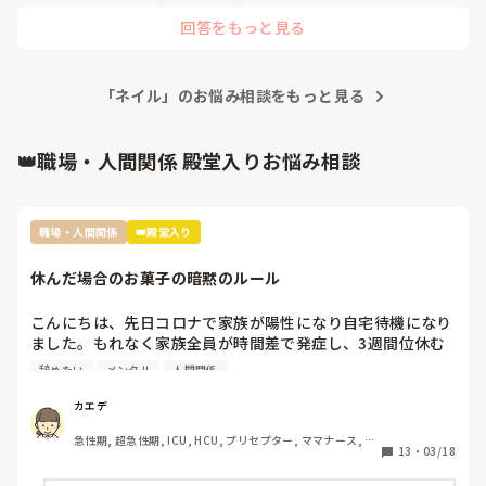
です。
れています。

回答をもっと見る
本当に驚きました。。思わず「その髪とネイルはどうした
の！？」と聞きました。

「2年目になったんでいいかな〜と思って〜」

「ネイル」のお悩み相談をもっと見る
「ジェルですけどピンクだからいいかな〜と思いました」と
話していました。

👑職場・人間関係 殿堂入りお悩み相談
師長も驚いて、「すぐに髪色直して、ネイルも落としてき
て」と注意をしましたが、

職場・人間関係
👑殿堂入り
「髪の毛かなり傷んでるんで、そんな頻繁にカラーできない
んですよ〜」

休んだ場合のお菓子の暗黙のルール
「サロン行ってオフしなきゃなんでそんなすぐに行けませ
ん」と言い訳……

こんにちは、先日コロナで家族が陽性になり自宅待機になり
ました。もれなく家族全員が時間差で発症し、3週間位休む
もう呆れ返って「そ、そうなんだ…」としか言えなくなって
ことになりました。

しまいました…(笑)

辞めたい
メンタル
人間関係
その際休んだことで迷惑をかけたし、ファミリーパックのお
菓子を4袋くらい買って行ったんですが…

新人として入職してきてから1年間、手塩にかけて育ててき
カエデ
裏であんなに迷惑かけたのにファミリーパックって馬鹿にさ
たつもりでした。しかし2年目になった途端こんなことが起
急性期, 超急性期, ICU, HCU, プリセプター, ママナース, リ
れてるよねとお局がクラークさんに言ってたんですよね。

き、私の1年間の努力は何だったんだ…と思わざるを得ない
13
・
03/18
ーダー, 大学病院, 慢性期, SCU
前の職場は長期休暇とか帰省したときはご当地のお土産みた
エピソードでした。
