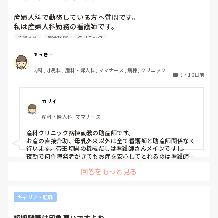
何度でも、やり直しは利きますよ。
産婦人科で勤務している方へ質問です。

私は産婦人科勤務の看護師です。

総合病院で勤務していたころは婦人科のオペや切迫早産の患
産婦人科
総合病院
クリニック
者さんを対応していました。

現在クリニック勤務をしています。

あっきー
病棟は分娩メイン、外来は妊婦健診や婦人科の方の対応をし
内科, 小児科, 産科・婦人科, ママナース, 病棟, クリニック, 
ています。

1
・
10日前
外来, 一般病院
クリニックでは助産師メインで回していく印象でしたが看護
師がメインで働いています。

分娩以外は看護師対応という感じなんですが

カリイ
みなさまの産婦人科での看護師の働き方を教えて頂きたいで
産科・婦人科, ママナース
す！

よろしくお願いいたします。
産科クリニック病棟勤務の助産師です。

お産の直接介助、母乳外来以外は全て看護師と助産師関係なく
行います。帝王切開の機械だしは看護師さんメインですし。

夜勤で何件陣発者がきてもお産を安心してとれるのは看護師さ
んたちがなんでも引き受けてくれるからです。看護師さんは神
回答をもっと見る
キャリア・転職
短期離職は印象悪いですよね、