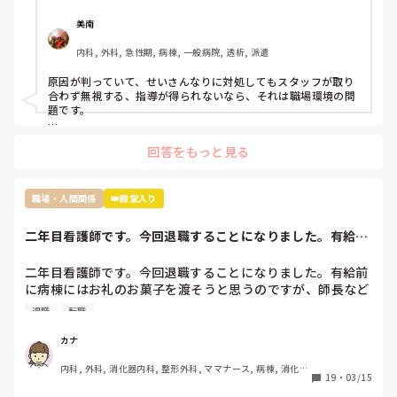
しかし元々メンタルも強くなかったことからこの状況がスト
レスとなり体調を崩し、睡眠不足と少し鬱状態な感じで仕事
美南
をしていました。そのせいもあってか先輩に言われたことを
内科, 外科, 急性期, 病棟, 一般病院, 透析, 派遣
やってなかったりケアレスミスが目立つようになり、もとも
とよく思われてなかったため、この行いからついに見捨てら
原因が判っていて、せいさんなりに対処してもスタッフが取り
れました。

合わず無視する、指導が得られないなら、それは職場環境の問
見捨てられたと確信したのは明らかにもう何も指導していた
題です。

だけなくなり、詰所で〜さんにはもう無視した。もう教えな
もう転職されたらどうですか？

いと言ってるのを聞いたからです。

回答をもっと見る
原因は自分だとわかっているのでしょうがないことだとは理
解してますがれからどのようにこの職場で仕事していけば良
過去の質問も読ませていただきましたが、現在終末期病棟で働
いのかわからなくなりました。

かれているんですよね。

職場・人間関係
👑殿堂入り
ちなみに私の職場ではすぐ噂は広まるので私のことはほぼ全
員知っていると思います

せいさんが嫌じゃなければ、

二年目看護師です。今回退職することになりました。有給前
「急性期の病棟で一から学び直す」

今後は今の私の不注意を正し、頑張っていきたいと思ってい
に病棟にはお礼の...
という選択肢を取った方が、今後看護師として自分の興味が湧
るのですが指導されないとなると正直どうしていったら良い
く領域を見つけて転職したくなった時に、キャリアが役立つの
二年目看護師です。今回退職することになりました。有給前
かわからないです。こんな私ですが何かアドバイスいただけ
ではないかと思います。

に病棟にはお礼のお菓子を渡そうと思うのですが、師長など
れば嬉しいです。
個々へお礼のお菓子を用意するか迷っています。みなさん移
退職
転職
動や転職される時どうしていますか。
それと、今後も看護師として働き続けたいなら、もう二度と他
の看護師相手に無理な愛想笑いや、ご機嫌取りをしないことで
カナ
す。

内科, 外科, 消化器内科, 整形外科, ママナース, 病棟, 消化器
19
・
03/15
外科, 一般病院
話すのが苦手なら、話さなくていい。
