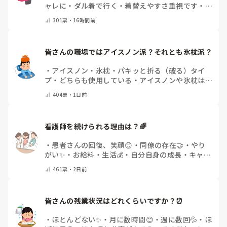
ャレに
・
ダル着で行く
・
着替えやすさ重視です
・
病
院のユニフォームそのまま
・
その時によって様々
・
301
票・
16時間前
その他(コメントで教えてください)
皆さんの職場ではアイスノン派？それとも氷枕派？
・
アイスノン
・
氷枕
・
パキッと折る（破る）タイ
プ
・
どちらも使用している
・
アイスノンや氷枕は使
用しない
・
その他(コメントで教えてください)
404
票・
1日前
看護師を続けられる理由は？🌈
・
患者さんの回復、笑顔😊
・
同僚の存在🤝
・
やり
がい✨
・
お給料・生活💰
・
自分自身の成長・キャリ
アアップ🌱
・
特にありません
・
その他(コメントで
461
票・
2日前
教えてください)
皆さんの残業状況はどれくらいですか？⏰
・
ほとんどない✨
・
月に数時間😊
・
週に数回💦
・
ほ