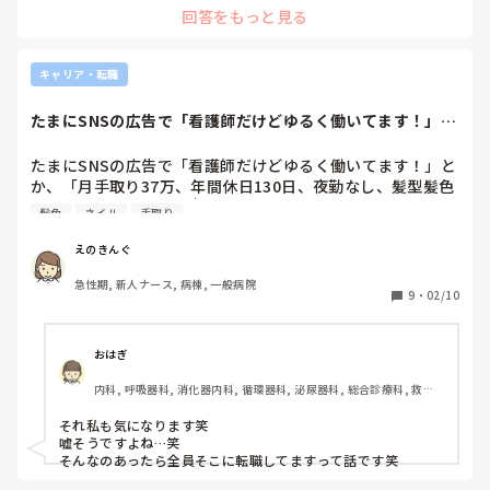
回答をもっと見る
ますよ。

在宅医療のスタートアップの方たちが、いろいろ展開されてい
ますよね。

働いてみて、デスクワークがやれるかどうかが決め手だと思い
キャリア・転職
ます!

たまにSNSの広告で「看護師だけどゆるく働いてます！」と
か、「月手取り...
たまにSNSの広告で「看護師だけどゆるく働いてます！」と
か、「月手取り37万、年間休日130日、夜勤なし、髪型髪色
自由、ネイルオッケー👌」みたいなのあるけど、どんな職場
髪色
ネイル
手取り
で何の仕事してんだよ！！って思う。夜勤なしで手取り37っ
て何？？ほんとにあんのかな？？笑笑
えのきんぐ
急性期, 新人ナース, 病棟, 一般病院
9
・
02/10
おはぎ
内科, 呼吸器科, 消化器内科, 循環器科, 泌尿器科, 総合診療科, 救急
科, 急性期, その他の科, 病棟, 消化器外科, 一般病院, 慢性期, 回復
期, 終末期, 透析
それ私も気になります笑

嘘そうですよね…笑

そんなのあったら全員そこに転職してますって話です笑