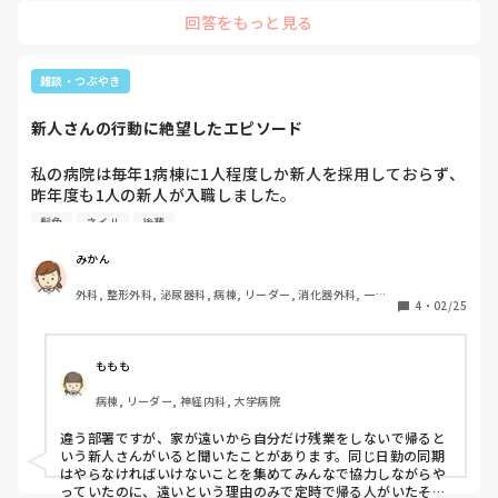
回答をもっと見る
雑談・つぶやき
新人さんの行動に絶望したエピソード
私の病院は毎年1病棟に1人程度しか新人を採用しておらず、
昨年度も1人の新人が入職しました。

髪色
ネイル
後輩
新人教育担当の私を中心に、教育担当チームで支援していま
す。1年に1病棟7〜10人の新人を採用するような大きな病院
みかん
にいた私からすると、本当に手厚い教育をしていると思いま
外科, 整形外科, 泌尿器科, 病棟, リーダー, 消化器外科, 一般
す。

4
・
02/25
病院, 終末期
元々飄々としていて「新人っぽさ」のない、注意をしてもあ
まり響いていないような人柄の新人さんです。その子も4月
ももも
に2年目ナースとなり、後輩も入ってくるので、しっかりし
病棟, リーダー, 神経内科, 大学病院
てもらわないとな〜なんて思っていました。

違う部署ですが、家が遠いから自分だけ残業をしないで帰ると
2年目ナースとなり4月最初の出勤日。その子は髪の毛のイン
いう新人さんがいると聞いたことがあります。同じ日勤の同期
ナーカラーを青に染め、ピンク色のジェルネイルをしてきま
はやらなければいけないことを集めてみんなで協力しながらや
した。もちろんそんな派手な髪色も、ジェルネイルも禁止さ
っていたのに、遠いという理由のみで定時で帰る人がいたそう