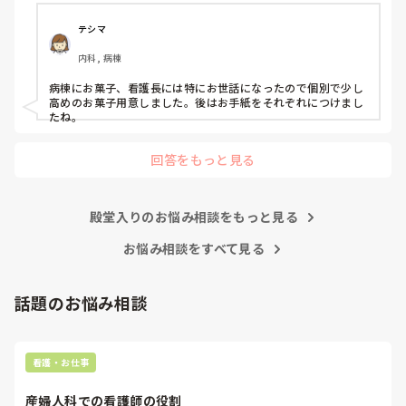
聞き役に徹して、余計なことを言わず、必要最低限の報告・連
テシマ
絡・相談だけして、淡々と自分の仕事をこなすようにしてくだ
さい。

内科, 病棟
わからないことがあったときだけ、周りの看護師に聞いてくだ
病棟にお菓子、看護長には特にお世話になったので個別で少し
さい。

高めのお菓子用意しました。後はお手紙をそれぞれにつけまし
もし無視されたら、それは相手の看護師の職務怠慢ですから、
たね。
その時に初めて上司に相談したらいいんです。

回答をもっと見る
まだ一年目なんですから、他の看護師の仕事をフォローする必
要もないです。

ましてや、噂話で他人を陥れるような腐った看護師たちに、な
殿堂入りのお悩み相談をもっと見る
ぜせいさんが手を貸さないといけないんですか？

お悩み相談をすべて見る
そこまで人の揚げ足取りが好きな看護師が多いと、せいさんが
努力したところで改善は難しいですよ。

話題のお悩み相談
正直努力するなら、ご自身の看護師としての成長のために、そ
の力を使ってほしいです。

看護・お仕事
私のお勧めは、転職して性格的に背伸びをしなくてもよい働き
方をすることかなと思います。

産婦人科での看護師の役割