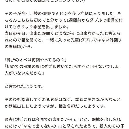
せん。そのほかの固定はピンニングくらい)

その子が今回、膝のORIFでAIピンを使う症例に入りました。も
ちろんこちらも初めてと分かって1週間前からダブルで指導を付
けてもらうよう希望を出しました。

当日の今日、出来たか聞くと涙ながらに出来なかったと答えら
れたので話を聞くと、一緒に入った先輩(ダブルではない外回り
の看護師)から、

｢骨折のオペは何回やってるの？｣

｢初めての器械の度にダブル付いてたらオペが回らないでしょ。
人がいないんだから｣

と言われたようです。

その後も指導してくれる気配はなく、業者に聞きながらなんと
か器械出ししたようですが、相当負担だったようです。

過去にも｢これは今までの応用だから｣、とか、器械を出し忘れ
ただけで｢なんで出てないの？｣と怒られたようで、新人のその子