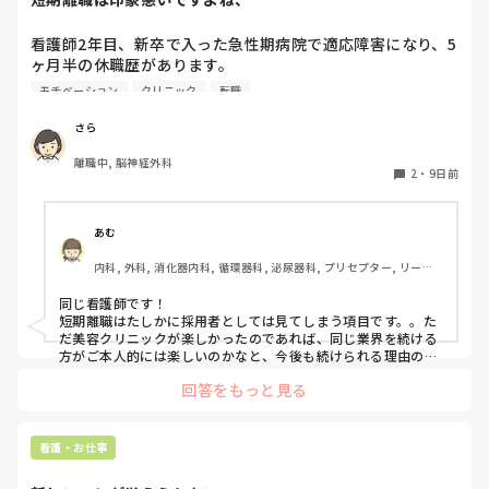
看護師2年目、新卒で入った急性期病院で適応障害になり、5
ヶ月半の休職歴があります。

モチベーション
クリニック
転職
転職活動中は適応障害を理由に内定をいただけないことが多
くあり、そんな中内定をくださった病院様の内定を承諾しま
さら
した。9月入職です。

離職中, 脳神経外科
しかし、お給料を計算したところ時給が学生時代にしていた
2
・
9日前
バイトの時給より低く、モチベが上がりません。

そして入職までと思い、美容クリニックで単発バイトをして
あむ
います。そこがとても楽しく、職員の方からも「うちに来て
内科, 外科, 消化器内科, 循環器科, 泌尿器科, プリセプター, リーダ
ほしかった」と言っていただけます。

ー, 消化器外科, 一般病院
そう言ってもらえたことで雇ってもらえる確証があるわけで
同じ看護師です！

はないのもわかっています。

短期離職はたしかに採用者としては見てしまう項目です。。た
だ美容クリニックが楽しかったのであれば、同じ業界を続ける
短期離職を考えつつ、単発バイトをしている美容クリニック
方がご本人的には楽しいのかなと、今後も続けられる理由の一
の面接を受けてみようかなと思っています。

回答をもっと見る
短期離職はやはり印象が悪いのもわかっています。

みなさまなら、病棟で勤務を続けるか、美容クリニックに行
看護・お仕事
くかご意見をいただければと思います。
