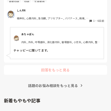
しかし忙しい日は、必要な情報を漏れなく記録することとの
看護記録
記録
正看護師
バランスが難しいと感じています。

皆さんは看護記録を効率よく作成するために工夫しているこ
しんRN
とはありますか。
精神科, 心療内科, 急性期, プリセプター, パパナース, 病棟, 老
1
・
6日前
健施設, リーダー, 慢性期, 派遣
あちゃぽん
内科, 外科, 呼吸器科, 消化器内科, 循環器科, 小児科, 心療内科, 整形
外科, 産科・婦人科, 耳鼻咽喉科, 皮膚科, 泌尿器科, リハビリ科, 総
合診療科, 救急科, 超急性期, ICU, CCU, HCU, その他の科, ママナー
チャッピーに聞いてます。
ス, 外来, 神経内科, 脳神経外科, NICU, 消化器外科, 一般病院, 慢性
期, 回復期, 終末期, オペ室, 透析, 検診・健診
回答をもっと見る
話題のお悩み相談をもっと見る
新着もやもや記事