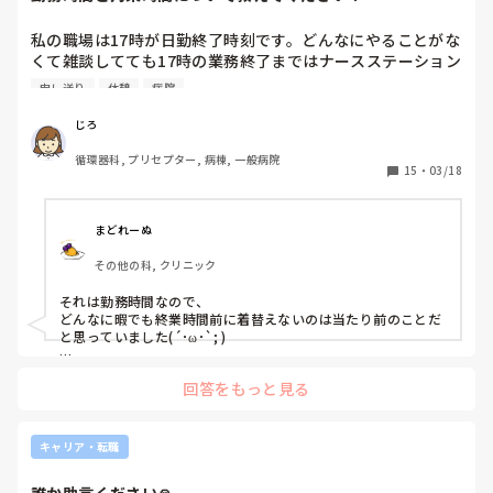
私の職場は17時が日勤終了時刻です。どんなにやることがな
くて雑談してても17時の業務終了まではナースステーション
にいて、17時なってから荷物を持って更衣室へ行っていま
申し送り
休憩
病院
す。

17時前に終了して着替えて17時には完全に退勤する病院っ
じろ
てありますか？

循環器科, プリセプター, 病棟, 一般病院
更衣の時間も拘束時間なのにどんなに暇でも17時まで着替え
15
・
03/18
られないことにモヤモヤしてます笑
まどれーぬ
その他の科, クリニック
それは勤務時間なので、

どんなに暇でも終業時間前に着替えないのは当たり前のことだ
と思っていました(´･ω･`; )

私は転職回数が多いので色んな職場を見てきましたが、

回答をもっと見る
着替えの時間が労働時間内に含まれているところはなかったで
す。

就業規則に含まれている職場であればそれはアリなのかもしれ
キャリア・転職
ませんね。
