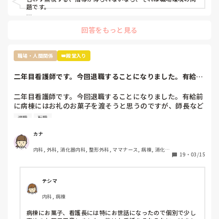
見捨てられたと確信したのは明らかにもう何も指導していた
題です。

だけなくなり、詰所で〜さんにはもう無視した。もう教えな
もう転職されたらどうですか？

いと言ってるのを聞いたからです。

回答をもっと見る
原因は自分だとわかっているのでしょうがないことだとは理
解してますがれからどのようにこの職場で仕事していけば良
過去の質問も読ませていただきましたが、現在終末期病棟で働
いのかわからなくなりました。

かれているんですよね。

職場・人間関係
👑殿堂入り
ちなみに私の職場ではすぐ噂は広まるので私のことはほぼ全
員知っていると思います

せいさんが嫌じゃなければ、

二年目看護師です。今回退職することになりました。有給前
「急性期の病棟で一から学び直す」

今後は今の私の不注意を正し、頑張っていきたいと思ってい
に病棟にはお礼の...
という選択肢を取った方が、今後看護師として自分の興味が湧
るのですが指導されないとなると正直どうしていったら良い
く領域を見つけて転職したくなった時に、キャリアが役立つの
二年目看護師です。今回退職することになりました。有給前
かわからないです。こんな私ですが何かアドバイスいただけ
ではないかと思います。

に病棟にはお礼のお菓子を渡そうと思うのですが、師長など
れば嬉しいです。
個々へお礼のお菓子を用意するか迷っています。みなさん移
退職
転職
動や転職される時どうしていますか。
それと、今後も看護師として働き続けたいなら、もう二度と他
の看護師相手に無理な愛想笑いや、ご機嫌取りをしないことで
カナ
す。

内科, 外科, 消化器内科, 整形外科, ママナース, 病棟, 消化器
19
・
03/15
外科, 一般病院
話すのが苦手なら、話さなくていい。

聞き役に徹して、余計なことを言わず、必要最低限の報告・連
テシマ
絡・相談だけして、淡々と自分の仕事をこなすようにしてくだ
さい。

内科, 病棟
わからないことがあったときだけ、周りの看護師に聞いてくだ
病棟にお菓子、看護長には特にお世話になったので個別で少し
さい。
