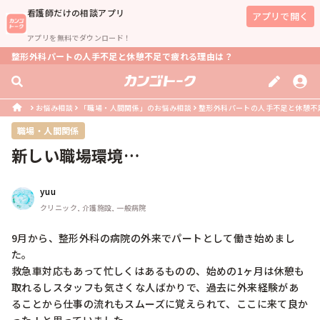
看護師
だけの相談アプリ
アプリで開く
アプリを無料でダウンロード！
整形外科パートの人手不足と休憩不足で疲れる理由は？
お悩み相談
「職場・人間関係」のお悩み相談
整形外科パートの人手不足と休憩不
職場・人間関係
新しい職場環境…
yuu
クリニック, 介護施設, 一般病院
9月から、整形外科の病院の外来でパートとして働き始めまし
た。

救急車対応もあって忙しくはあるものの、始めの1ヶ月は休憩も
取れるしスタッフも気さくな人ばかりで、過去に外来経験があ
ることから仕事の流れもスムーズに覚えられて、ここに来て良か