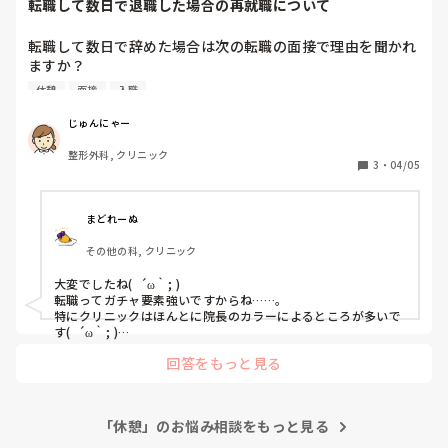
転職して数日で退職した場合の再就職について
聞き流せるのであればとてもおすすめします！
き方だとも考えてます。
転職して数日で辞めた場合は次の転職の面接で理由を聞かれ
ますか？

また、看護ルー経由で入職しましたが、エージェントに相談
休憩
面接
入職
しても「様子をみろ」の返答だけでした。

続けて看護ルーを使うと次の就職先の紹介や手続きなどを渋
じゅんにゃー
られますか？

整形外科, クリニック
3
・
04/05
転職したクリニックの医師がワンマンすぎて(①患者への説
明が毎回早口で患者が聞き直すと不機嫌になり看護師が毎回
フォローする、②患者を待合室以外に診察室前にも待たせて
まどれーぬ
いるのに午前と午後に医師だけ何度も休憩している、など)
その他の科, クリニック
ここで続ける自信がなかったので入職後1週間ほどで退職し
ました。

大変でしたね(  ´ω｀; )

転職ってガチャ要素強いですからね……。

特にクリニックはほんとに院長のカラーによるところが多いで
す(  ´ω｀; )

回答をもっと見る
エージェントから色よい返答がない状況でも辞めることってで
きるものなんですね(´･ω･`; )💦

私も看護ルー経由で入職したところが嫌すぎて早期に退職した
「休憩」のお悩み相談をもっと見る
かったのですが、

エージェントに相談しても全然親身になってもらえず😣
