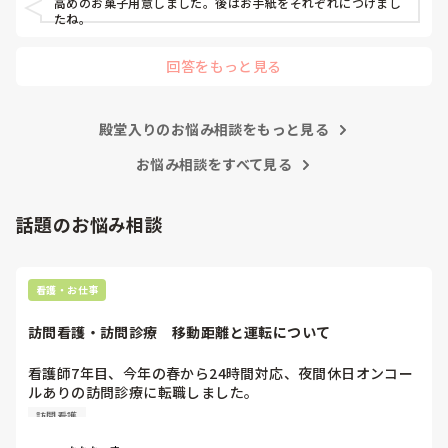
高めのお菓子用意しました。後はお手紙をそれぞれにつけまし
もし無視されたら、それは相手の看護師の職務怠慢ですから、
たね。
その時に初めて上司に相談したらいいんです。

回答をもっと見る
まだ一年目なんですから、他の看護師の仕事をフォローする必
要もないです。

ましてや、噂話で他人を陥れるような腐った看護師たちに、な
殿堂入りのお悩み相談をもっと見る
ぜせいさんが手を貸さないといけないんですか？

お悩み相談をすべて見る
そこまで人の揚げ足取りが好きな看護師が多いと、せいさんが
努力したところで改善は難しいですよ。

話題のお悩み相談
正直努力するなら、ご自身の看護師としての成長のために、そ
の力を使ってほしいです。

看護・お仕事
私のお勧めは、転職して性格的に背伸びをしなくてもよい働き
方をすることかなと思います。

訪問看護・訪問診療　移動距離と運転について
何度でも、やり直しは利きますよ。
看護師7年目、今年の春から24時間対応、夜間休日オンコー
ルありの訪問診療に転職しました。

元々就活の際にはエリアは片道30分程度と聞いておりここま
訪問看護
で働いてきましたが、もう少しで片道1時間以上かかる市外