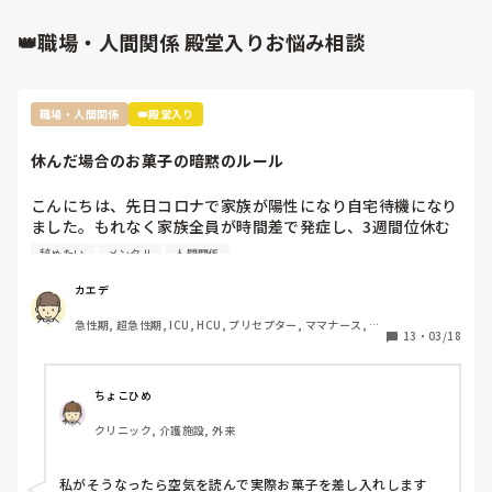
辞めても良い最低限の期間が1か月と言われていたので、

👑職場・人間関係 殿堂入りお悩み相談
そこで辞めさせてくださいと再三エージェントに相談してなん
とか退職に漕ぎつけたのですが、

送られてきた離職票の退職理由に「就業規則違反」みたいなこ
と書かれていました(´<_｀ 　)

職場・人間関係
👑殿堂入り
え……ちゃんと言われてた期間は守ったのに……？という感じ
でした。

休んだ場合のお菓子の暗黙のルール
そんな感じだったので、

こんにちは、先日コロナで家族が陽性になり自宅待機になり
私はもう二度と看護ルーを使うことはできないんだろうなーっ
て感じです😓

ました。もれなく家族全員が時間差で発症し、3週間位休む
ことになりました。

辞めたい
メンタル
人間関係
そもそもここのエージェントには最初から良い印象がなかった
その際休んだことで迷惑をかけたし、ファミリーパックのお
ので（希望していないところをゴリ押ししてきた）、

菓子を4袋くらい買って行ったんですが…

カエデ
こちらとしてももう利用しないから別にいーやって感じでした
裏であんなに迷惑かけたのにファミリーパックって馬鹿にさ
が(´<_｀ 　)
急性期, 超急性期, ICU, HCU, プリセプター, ママナース, リ
れてるよねとお局がクラークさんに言ってたんですよね。

13
・
03/18
ーダー, 大学病院, 慢性期, SCU
前の職場は長期休暇とか帰省したときはご当地のお土産みた
いな感じ、やむを得ない理由での突発的な休みではファミリ
ーパックとかみんなで食べれるお菓子を買ってくるみたいな
ちょこひめ
暗黙のルールがありました。

クリニック, 介護施設, 外来
転職して初めての何日も休む休みだし、他の方もコストコの
ポテチとかバームクーヘンとかだったのでファミリーパック
にしましたが…

私がそうなったら空気を読んで実際お菓子を差し入れします