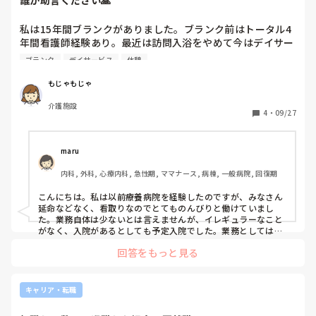
誰か助言ください🙏
着脱に時間がかかるような制服や作業着などであれば、就業規
則に含まれている場合もあるようですけど……。
私は15年間ブランクがありました。ブランク前はトータル4
年間看護師経験あり。最近は訪問入浴をやめて今はデイサー
ビスで4ヶ月目パート勤めです。

ブランク
デイサービス
休憩
私の特性はマイペースで不器用、要領が悪いです。経験不足
からの焦りや不安から特性をカバー出来なくなり忘れる事や
もじゃもじゃ
間違えが減りません。デイサービスではそれなりに忙しいと
介護施設
は思ってましたがこんなにスピーディーでマルチタスクの何
4
・
09/27
でも屋さんだと思いませんでした。インカムの聞き取りには
少し慣れてきました。でも私には常に余裕がありません。

先輩看護師は1人。その方も時間内に終わらない事や休憩が
maru
少ししか取れない、じっくり仕事に取り組めないと話してい
内科, 外科, 心療内科, 急性期, ママナース, 病棟, 一般病院, 回復期
ました。私は転職を考えてます。

でもこんな特性でブランク長く、デイサービスで務まらなけ
こんにちは。私は以前療養病院を経験したのですが、みなさん
れば看護師としてあと働ける職場はありますか？エージェン
延命などなく、看取りなのでとてものんびりと働けていまし
トさんにしっかり相談しても丸投げか相手にしてくれなし、
た。業務自体は少ないとは言えませんが、イレギュラーなこと
以前助言してくれた同僚に相談したら「あなたはゆっくりし
がなく、入院があるとしても予定入院でした。業務としては、
おしめ交換、バイタル測定、褥瘡や処置、吸引、経管栄養、記
た職場が合う」とナーシングはどう？と言われました。

回答をもっと見る
録くらいです。曜日によっては入浴介助の日もあります。一般
ナーシングは今の私にとってハードル高すぎると思っていま
病院の中に療養病棟があるところはありますが、異動になれば
す。ナースセンターの方も親身になってくれないし、相談で
結局忙しいので療養病院をおすすめします。患者様も変わらな
きる所には相談して今の感じです。

いので、情報収集も短時間ですむため、10分前出勤とかでし
キャリア・転職
誰か助言ください🙏

た。定時でだいたい帰れます。ただ、時間があるので、文句や
ルーティンワークの他職種にした方のが今の私には合った働
人の悪口を言う人が多く人間関係が嫌になりましたが、そこを