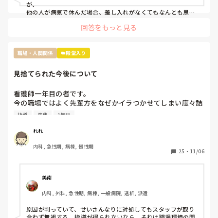
ぶっちゃけ遊んでたわけではなくむしろコロナで苦しんでた
が、

のにお菓子ごときでって話なんですけど、菓子折り買いに行
他の人が病気で休んだ場合、差し入れがなくてもなんとも思わ
ないタイプです。

かなきゃならないのか？って思いました。

回答をもっと見る
コロナ感染の類や急病の場合は特に、そんな余裕もないでしょ
皆さんはそんな休んだらお菓子みたいなルールあります
うし…

か？？
でも休んだらお菓子の差し入れの文化は私の職場にもあります
ね。

職場・人間関係
👑殿堂入り
お局さんですが、元々職場なんて、助け合いで何とかするのが
見捨てられた今後について
当たり前なんだから、文句言う人の気持ちが全くわかりませ
ん。

多分その人はいいお菓子を貰っても、休んだ事に対して文句を
看護師一年目の者です。

言うタイプじゃないかなと思います。

今の職場ではよく先輩方をなぜかイラつかせてしまい度々詰
『ただの文句言いたいウーマン』だと認識してしまいます。

所で私のことについて色々と言ってることを耳にします。

そういう人は苦手なので、私だったら本人に

指導
先輩
1年目
原因は私の言葉の選び方やものの言い方、人に対する接し方
『駄菓子ですいませんでした』と言いに行くかもしれません笑
が不快に感じると言われてます。

れれ
推測ですが私は人見知りで話すのが苦手なため毎日ペコペコ
内科, 急性期, 病棟, 慢性期
しながら愛想笑いをして先輩方の機嫌を伺いなんとか仕事を
25
・
11/06
しているのが気に食わなかったのかと思っています。

しかし元々メンタルも強くなかったことからこの状況がスト
レスとなり体調を崩し、睡眠不足と少し鬱状態な感じで仕事
美南
をしていました。そのせいもあってか先輩に言われたことを
内科, 外科, 急性期, 病棟, 一般病院, 透析, 派遣
やってなかったりケアレスミスが目立つようになり、もとも
とよく思われてなかったため、この行いからついに見捨てら
原因が判っていて、せいさんなりに対処してもスタッフが取り
れました。

合わず無視する、指導が得られないなら、それは職場環境の問