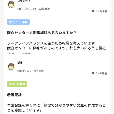
の田舎にまで患者を受け入れる予定と。

なななーす
日頃から運転しているとは言っても、深夜帯や冬道で訪問に
内科, クリニック, 訪問看護
行くのはかなり不安で親からも止められています。

0
・
6日前
これって当たり前なんでしょうか？また同じような境遇の方
はどのような方法を取られているんでしょうか？
キャリア・転職
献血センターで勤務経験ある方いますか？
ワークライフバランスを保つため転職を考えています

献血センターに興味があるのですが、針も太いだろうし機械
操作あるしイメージが湧きません

転職
正看護師
経験ある方いましたら、特別なスキルが必要かや働きやすさ
など教えていただきたいです！
愛沙
急性期, ICU, 大学病院
0
・
6日前
看護・お仕事
看護記録
看護記録を書く際に、簡潔で分かりやすい文章を作成するこ
とを意識しています。
