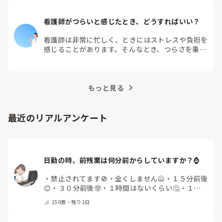
看護師がつらいと感じたとき、どうすればいい？
看護師は非常に忙しく、ときにはストレスや負担を
感じることがあります。そんなとき、つらさを乗り
越えるためにはどうすればよいでしょうか？この記
事では、看護師がつらさを感じたときの対処法や秘
訣を紹介します。
もっと見る
最近のリアルアンケート
日勤の時、前残業は何分前からしていますか？⌚
・
禁止されてます🚫
・
全くしません🙅
・
１５分前後
😊
・
３０分前後🤓
・
１時間はないくらい🤔
・
１時
間以上…😨
・
その他（コメントで教えて下さい）
250
票・
残り2日