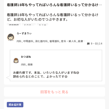
看護師18年もやってればいろんな看護師いるって分かるけ
ど、お初な人がい...
看護師18年もやってればいろんな看護師いるって分かるけ
ど、お初な人がいたのでつぶやきます。

環境整備
ドクター
カルテ
転職して今までとは違う診療科の外来に配属されました。

私に仕事を教えてくれる人に

ろーずまりぃ
私｢これってどうしたらいいですか？｣

内科, 呼吸器科, 消化器内科, 循環器科, 産科・婦人科, 皮膚科, 
パイセン｢これねー、私もよく分からないの、やったことな
9
・
03/14
泌尿器科, ママナース, クリニック, 訪問看護, リーダー, 外来, 
い｣

一般病院, 慢性期, 検診・健診
…？

1年近くいたんですよね？うーん…。それでよく仕事してた
おつぼね
なぁ。

内科, 病棟
規模の小さい病院なので外来診察室や処置室の掃除は自分た
お疲れ様です、本当、いろいろな人がいますね😅

ちでやります。

辞められるとのことで、よかったです😄
パイセン｢こんなのなんで看護師がやらなきゃいけないの…｣

｢業者入れるべきでしょ、病棟はそれが当たり前よ｣

…ここは外来です^^ それにあなたがいた病院ではありませ
回答をもっと見る
ん^^

私が勤めたクリニックは退院後の部屋の清掃もやってました
けど^^

感染症対策
環境整備って知ってます？^^^^
