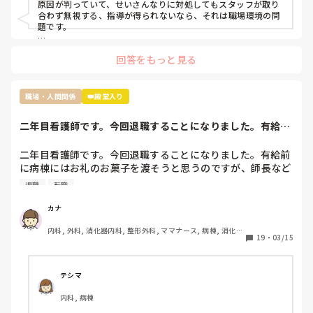
原因が判っていて、せいさんなりに対処してもスタッフが取り
れました。

合わず無視する、指導が得られないなら、それは職場環境の問
見捨てられたと確信したのは明らかにもう何も指導していた
題です。

だけなくなり、詰所で〜さんにはもう無視した。もう教えな
もう転職されたらどうですか？

いと言ってるのを聞いたからです。

回答をもっと見る
原因は自分だとわかっているのでしょうがないことだとは理
解してますがれからどのようにこの職場で仕事していけば良
過去の質問も読ませていただきましたが、現在終末期病棟で働
いのかわからなくなりました。

かれているんですよね。

職場・人間関係
👑殿堂入り
ちなみに私の職場ではすぐ噂は広まるので私のことはほぼ全
員知っていると思います

せいさんが嫌じゃなければ、

二年目看護師です。今回退職することになりました。有給前
「急性期の病棟で一から学び直す」

今後は今の私の不注意を正し、頑張っていきたいと思ってい
に病棟にはお礼の...
という選択肢を取った方が、今後看護師として自分の興味が湧
るのですが指導されないとなると正直どうしていったら良い
く領域を見つけて転職したくなった時に、キャリアが役立つの
二年目看護師です。今回退職することになりました。有給前
かわからないです。こんな私ですが何かアドバイスいただけ
ではないかと思います。

に病棟にはお礼のお菓子を渡そうと思うのですが、師長など
れば嬉しいです。
個々へお礼のお菓子を用意するか迷っています。みなさん移
退職
転職
動や転職される時どうしていますか。
それと、今後も看護師として働き続けたいなら、もう二度と他
の看護師相手に無理な愛想笑いや、ご機嫌取りをしないことで
カナ
す。

内科, 外科, 消化器内科, 整形外科, ママナース, 病棟, 消化器
19
・
03/15
外科, 一般病院
話すのが苦手なら、話さなくていい。

聞き役に徹して、余計なことを言わず、必要最低限の報告・連
テシマ
絡・相談だけして、淡々と自分の仕事をこなすようにしてくだ
さい。

内科, 病棟