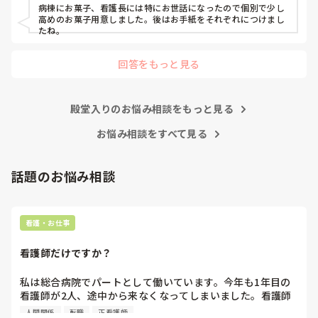
わからないことがあったときだけ、周りの看護師に聞いてくだ
病棟にお菓子、看護長には特にお世話になったので個別で少し
さい。

高めのお菓子用意しました。後はお手紙をそれぞれにつけまし
もし無視されたら、それは相手の看護師の職務怠慢ですから、
たね。
その時に初めて上司に相談したらいいんです。

回答をもっと見る
まだ一年目なんですから、他の看護師の仕事をフォローする必
要もないです。

ましてや、噂話で他人を陥れるような腐った看護師たちに、な
殿堂入りのお悩み相談をもっと見る
ぜせいさんが手を貸さないといけないんですか？

お悩み相談をすべて見る
そこまで人の揚げ足取りが好きな看護師が多いと、せいさんが
努力したところで改善は難しいですよ。

話題のお悩み相談
正直努力するなら、ご自身の看護師としての成長のために、そ
の力を使ってほしいです。

看護・お仕事
私のお勧めは、転職して性格的に背伸びをしなくてもよい働き
方をすることかなと思います。

看護師だけですか？
何度でも、やり直しは利きますよ。
私は総合病院でパートとして働いています。今年も1年目の
看護師が2人、途中から来なくなってしまいました。看護師
として働いていると、指導の場面で「そこまで強く言わなく
人間関係
転職
正看護師