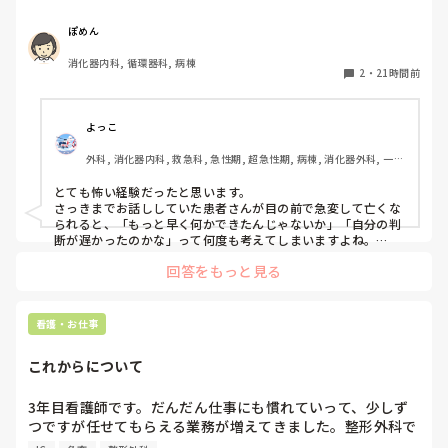
さんの胸部不快感も落ち着いていたから様子を見ていたら、
またレートが上がり出したので先生に電話をかけた途端急に
ぽめん
VT波形に移行した。その後VF波形になって、今の今まで話
消化器内科, 循環器科, 病棟
してた患者さんが目の前で痙攣して亡くなってしまった。

2
・
21時間前
私の判断が遅かったから？DCが病棟に置いてなくてAEDで対
応したから？と、色々悩んでしまいます。
よっこ
外科, 消化器内科, 救急科, 急性期, 超急性期, 病棟, 消化器外科, 一般
病院
とても怖い経験だったと思います。

さっきまでお話ししていた患者さんが目の前で急変して亡くな
られると、「もっと早く何かできたんじゃないか」「自分の判
断が遅かったのかな」って何度も考えてしまいますよね。

回答をもっと見る
ただ、書かれている経過を見る限り、最初にAFが出た時点で先
生に報告して、その後レートや胸部不快感も落ち着いていたの
であれば、その時点ですぐDCをしなかったことが判断の遅れだ
ったとは限らないと思います。AFでも、血圧低下や意識障害な
看護・お仕事
ど循環が不安定な場合に緊急でDCを考えるので、落ち着いてい
たのであれば経過観察の場合もあります。

これからについて
また、AFからVT、VFへ移行したとのことですが、AFそのもの
だけが原因というより、心筋虚血や電解質異常など、背景に別
3年目看護師です。だんだん仕事にも慣れていって、少しず
の原因があった可能性も考えられると思います。

つですが任せてもらえる業務が増えてきました。整形外科で
働いていますが、たしかに高齢者が多い病棟ですがほぼ急変
VFになった後についても、AEDはVFやパルスレスVTに対して