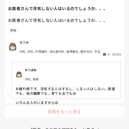
辞めることが決まってたので良かったです。

でもパイセンに教わったことが正しいかどうか不安でたまり
お医者さんで浮気しない人はいるのでしょうか、、、
ませんヽ(*´∀｀)ノ

これから修正しまーすヽ(*´∀｀)ノ
お医者さんで浮気しない人はいるのでしょうか、、、
医者
なつみ
内科, 外科, 呼吸器科, 消化器内科, 循環器科, 整形外科, 学生
4
・
02/03
おつぼね
内科, 病棟
お疲れ様です、浮気する人はするし、しない人はしない。医者
でも、他の職業でも、男でも女でも😅

いろんな人がいますから😄
回答をもっと見る