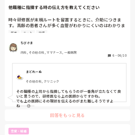
他職種に指摘する時の伝え方を教えてください
ドクターの指示を聞きそびれたのか間違えたのか、ドクター
に何かしら強めに言われてました。

時々研修医が末梢ルートを留置するときに、介助につきま
パイセン｢ほんっとクソ医者｣

す。高齢の患者さんが多く血管がわかりにくいのはわかりま
後日別の先輩から、パイセンはドクター達に嫌われていると
すが、大体の研修医はせっかく手袋をつけていたのに血管を
聞きました。ですよねー。

医者
ルート
指導
探す時に片手の手袋を外してそのまま穿刺します。結構頻回
にこのような場面に遭遇するのですが、患者さんの前なので
採血しようとしてた時

ちびさま
指摘できずにいます。

パイセン｢血管でないねー、叩くよー｣

内科, その他の科, ママナース, 一般病院
同じ看護師ならあとから振り返りをして指摘できるのです
よーって言いながらもう叩いてた。

6
・
06/10
が、みなさんは他職種の気になる点について指摘はできます
か？どのように伝えたら角が立ちませんか？
パイセン｢前はどこにいたの？｣

私｢産婦人科にいました｣

まどれーぬ
パイセン｢うわー、産婦人科なんて絶対選択肢にないわー、
その他の科, クリニック
私子供嫌いだしー｣

…私は産婦人科大好きですけど^^^^

その職種の上司から指摘してもらうのが一番角が立たなくて良
いと思うので、研修医なら上の医師からですかね。

パイセンが内線電話に出ると声がでかくて診察の邪魔。

でも上の医師にその現状を伝えるのがまた難しそうですよ
ね……😓

メモ書きが汚すぎて字が読めない。

それを伝えたこと自体角が立ちそうなので、師長さんに伝え
紙カルテなので検査伝票も貼ったりするけど、看護師の仕事
回答をもっと見る
て、師長さんから上の医師に伝えてもらう、とかですかね
じゃないってわめいてた。

ぇ……。

新入ナースに言うことか？と思うこと多々あり。パイセンは
ちなみに私であれば他職種とのトラブルは避けたいので、指摘
恋愛・結婚
はしないですね。