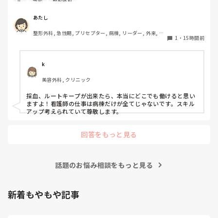
IC
急変
整形外科
はありません。ここでずっと働くことは、私のスキルアップ
除細動するための機器なので、AEDで対応したこと自体が間違
いだったわけではないと思います。

にはつながらないんじゃないか、って思ってしまいます。で
あたし
も、循環器やICU、救命に移動する勇気もありません、、
文面を見る限り、AFに気づいて先生へ報告し、一度落ち着いた
整形外科, 急性期, プリセプター, 病棟, リーダー, 外来, 一
1
・
15時間前
後も観察を続け、また変化があった時には先生へ連絡されてい
般病院
ます。その電話の途中でVT、さらにVFへ移行したのであれば、
本当に急激な変化だったのだと思います。

k
振り返るのであれば、一人で「自分の判断が遅かった」と考え
るより、その時の血圧や症状、波形、採血などを先生やスタッ
美容外科, クリニック
フと一緒に確認してみると、何が起きていたのか少し整理でき
るかもしれません。

採血、ルートキープが出来たら、本当にどこでも働けると思い
ますよ！看護師の仕事は病棟だけが全てじゃないです。スキル
急変の後はどうしても「あの時こうしていたら」と考えてしま
アップ考えられていて尊敬します。
うと思います。一人で抱え込まず、周りの方ともお話ししてく
ださいね。本当にお疲れさまでした。
回答をもっと見る
話題のお悩み相談をもっと見る
新着もやもや記事