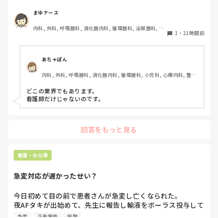
てもいいのでは」と感じることがあります。

まゆナース
患者さんの安全を守るために、厳しく伝えなければならない
内科, 外科, 呼吸器科, 消化器内科, 循環器科, 泌尿器科, 病
場面があることは理解しています。ただ、内容よりも言い方
1
・
21時間前
棟, 消化器外科, 一般病院
で傷ついてしまうこともあるのではないかと思います。

こうした厳しい指導や人間関係は、看護師という職業ならで
あちゃぽん
はなのでしょうか。それとも、他の職種でも同じようなこと
内科, 外科, 呼吸器科, 消化器内科, 循環器科, 小児科, 心療内科, 整形
はあるのでしょうか？看護師以外の仕事を経験したことがあ
外科, 産科・婦人科, 耳鼻咽喉科, 皮膚科, 泌尿器科, リハビリ科, 総
る方や、転職経験のある方のお話も聞いてみたいです。
合診療科, 救急科, 超急性期, ICU, CCU, HCU, その他の科, ママナー
どこの業界でもあります。

ス, 外来, 神経内科, 脳神経外科, NICU, 消化器外科, 一般病院, 慢性
看護師だけじゃないのです。
期, 回復期, 終末期, オペ室, 透析, 検診・健診
回答をもっと見る
看護・お仕事
急変対応が遅かったせい？
今日初めて目の前で患者さんが急変し亡くなられた。

夜AFタキが出始めて、先生に報告し輸液をボーラス投与して
AF波形のままだったけど徐々にレートも落ち着いたし患者
急変
正看護師
病院