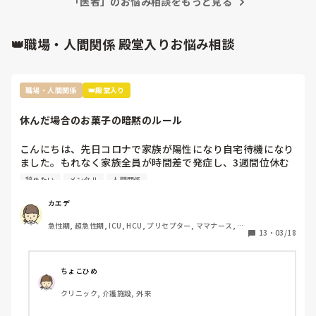
「医者」のお悩み相談をもっと見る
👑職場・人間関係 殿堂入りお悩み相談
職場・人間関係
👑殿堂入り
休んだ場合のお菓子の暗黙のルール
こんにちは、先日コロナで家族が陽性になり自宅待機になり
ました。もれなく家族全員が時間差で発症し、3週間位休む
ことになりました。

辞めたい
メンタル
人間関係
その際休んだことで迷惑をかけたし、ファミリーパックのお
菓子を4袋くらい買って行ったんですが…

カエデ
裏であんなに迷惑かけたのにファミリーパックって馬鹿にさ
急性期, 超急性期, ICU, HCU, プリセプター, ママナース, リ
れてるよねとお局がクラークさんに言ってたんですよね。

13
・
03/18
ーダー, 大学病院, 慢性期, SCU
前の職場は長期休暇とか帰省したときはご当地のお土産みた
いな感じ、やむを得ない理由での突発的な休みではファミリ
ーパックとかみんなで食べれるお菓子を買ってくるみたいな
ちょこひめ
暗黙のルールがありました。

クリニック, 介護施設, 外来
転職して初めての何日も休む休みだし、他の方もコストコの
ポテチとかバームクーヘンとかだったのでファミリーパック