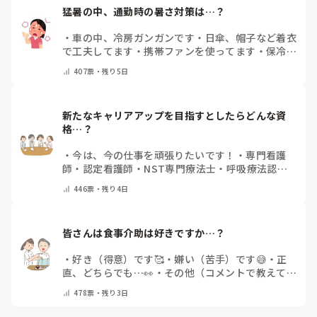
猛暑の中、通勤時の暑さ対策は…？
・
車の中、冷房ガンガンです
・
日傘、帽子など着衣
で工夫してます
・
携帯ファンを使ってます
・
保冷剤
を持ち運んでいます
・
特に暑さ対策はしていませ
407
票・
残り5日
ん
・
その他（コメントで教えて下さい）
新たなキャリアアップを目指すとしたらどんな資
格…？
・
今は、今の仕事を頑張りたいです！
・
専門看護
師
・
認定看護師
・
NST専門療法士
・
呼吸療法認定
士
・
糖尿病療養指導士
・
認知症ケア専門士
・
消化器
446
票・
残り4日
内視鏡技師
・
その他(コメントで教えて下さい)
皆さんは食事介助は好きですか…？
・
好き（得意）です🥰
・
嫌い（苦手）です😅
・
正
直、どちらでも…👀
・
その他（コメントで教えてく
ださい）
478
票・
残り3日