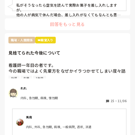
にしましたが…

私がそうなったら空気を読んで実際お菓子を差し入れします
ぶっちゃけ遊んでたわけではなくむしろコロナで苦しんでた
が、

のにお菓子ごときでって話なんですけど、菓子折り買いに行
他の人が病気で休んだ場合、差し入れがなくてもなんとも思わ
ないタイプです。

かなきゃならないのか？って思いました。

回答をもっと見る
コロナ感染の類や急病の場合は特に、そんな余裕もないでしょ
皆さんはそんな休んだらお菓子みたいなルールあります
うし…

か？？
でも休んだらお菓子の差し入れの文化は私の職場にもあります
ね。

職場・人間関係
👑殿堂入り
お局さんですが、元々職場なんて、助け合いで何とかするのが
見捨てられた今後について
当たり前なんだから、文句言う人の気持ちが全くわかりませ
ん。

多分その人はいいお菓子を貰っても、休んだ事に対して文句を
看護師一年目の者です。

言うタイプじゃないかなと思います。

今の職場ではよく先輩方をなぜかイラつかせてしまい度々詰
『ただの文句言いたいウーマン』だと認識してしまいます。

所で私のことについて色々と言ってることを耳にします。

そういう人は苦手なので、私だったら本人に

指導
先輩
1年目
原因は私の言葉の選び方やものの言い方、人に対する接し方
『駄菓子ですいませんでした』と言いに行くかもしれません笑
が不快に感じると言われてます。

れれ
推測ですが私は人見知りで話すのが苦手なため毎日ペコペコ
内科, 急性期, 病棟, 慢性期
しながら愛想笑いをして先輩方の機嫌を伺いなんとか仕事を
25
・
11/06
しているのが気に食わなかったのかと思っています。

しかし元々メンタルも強くなかったことからこの状況がスト
レスとなり体調を崩し、睡眠不足と少し鬱状態な感じで仕事
美南
をしていました。そのせいもあってか先輩に言われたことを
内科, 外科, 急性期, 病棟, 一般病院, 透析, 派遣
やってなかったりケアレスミスが目立つようになり、もとも
とよく思われてなかったため、この行いからついに見捨てら