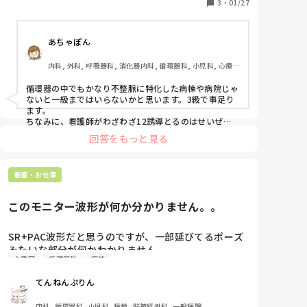
導に触れる機会って、ここで必死に勉強するほどある
3
・
01/27
のでしょうか。循環器内科に配属を希望する予定で
す。

あちゃぽん
よろしくお願いします。

内科, 外科, 呼吸器科, 消化器内科, 循環器科, 小児科, 心療内
科, 整形外科, 産科・婦人科, 耳鼻咽喉科, 皮膚科, 泌尿器科, 
リハビリ科, 総合診療科, 救急科, 超急性期, ICU, CCU, 
循環器の中でもかなり不整脈に特化した病棟や病院じゃ
HCU, その他の科, ママナース, 外来, 神経内科, 脳神経外科, 
ないと一級まではいらないかと思います。3級で事足り
NICU, 消化器外科, 一般病院, 慢性期, 回復期, 終末期, オペ
ます。

室, 透析, 検診・健診
ちなみに、看護師がわざわざ12誘導とるのはせいぜ
い、致死性不整脈と、心筋梗塞などの判別です。

回答をもっと見る
しかし、持っておくのは悪くないと思いますよ。

あとは循環器で何を目指すかですね。

カテ室の資格とか、そっち目指すのもありかも。

看護・お仕事
特定行為をとるにしても、一級ほどの心電図の知識はい
らないし。

このモニター波形が何か分かりません。。
循環器の病棟ならそこまで必要ないですねー。

一級持てる実力あるなら、むしろ、カテ室看護師でカテ
SR+PAC波形だと思うのですが、一部延びてるポーズ
室の資格とっちゃうとかなり役立つかもです。

みたいな部分が何かわかりません。。。

とくに心内心電図よめたり、アブレーションなどでマッ
心電図
循環器科
病棟
この波形は何でしょうか？？

ピングの操作ができたりしたらCEさんがいないときに
EXT Bradycardiaのアラームが鳴ってこの延びてる時
重宝しそう。

てんねんぷりん
はHR:30-40台が見えています。

看護師は読めることもですけど、その波形が出た時に正
本人はレベル低下なく血圧も140台と普段と変わりあ
内科, 循環器科, 小児科, 病棟, 脳神経外科, 一般病院