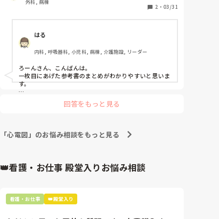
外科, 病棟
ル直前にQRSになっていて波形ではTよりQRSの方が
2
・
03/31
先に来るのに先にT波のようなことが記載されており
分かりません。

はる
それとも循環的に同時に起きてて右心室の収縮が心室
の拡張より若干早く行われているという意味でしょう
内科, 呼吸器科, 小児科, 病棟, 介護施設, リーダー
か。

私が血液の循環と電気信号の伝わり方とごちゃごちゃ
ろーんさん、こんばんは。

になっているかも知れませんが、、、

一枚目にあげた参考書のまとめがわかりやすいと思いま
電気信号と血液の循環の関連が出来てないのですか
す。

ね。
p波→心房に伝わる。心臓の音ドックンとすると、ドっ
回答をもっと見る
の部分

ドッとした後に、心房（左右どちらも）収縮する。右心
房に溜まった全身からの血液は右心室に流れる。

「心電図」のお悩み相談をもっと見る
左心房に溜まった肺でガス交換された血液が左心室に流
れる。

QRS波が、右脚と左脚に伝わる。

👑看護・お仕事 殿堂入りお悩み相談
出た直後に心室が収縮。心音をドックンと表現すると、
クンのところ。

心室が収縮する時は全身によいしょーって血液送るの
看護・お仕事
👑殿堂入り
で、右心室に溜まった血液はガス交換しておいでーと肺
に送られる。左心室に溜まった肺からガス交換を終えた
血液は全身に行っておいでーと送り出される。
