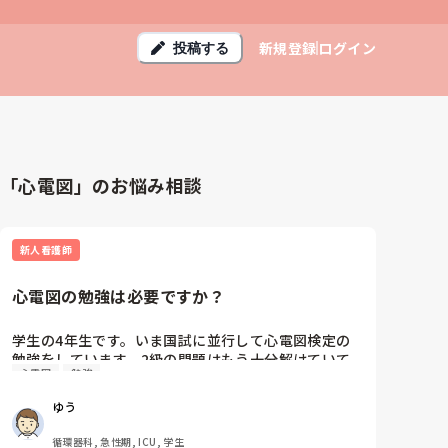
新規登録
ログイン
投稿する
「心電図」のお悩み相談
新人看護師
心電図の勉強は必要ですか？
学生の4年生です。いま国試に並行して心電図検定の
勉強をしています。2級の問題はもう十分解けていて、
心電図
勉強
次の冬までにもっと勉強して心電図検定1級を受けよ
うと思っています。

ゆう
勉強中に疑問に思ったのですが、臨床で看護師が12誘
循環器科, 急性期, ICU, 学生