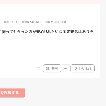
ター, 病棟, リーダー, 脳神経外科, GCU, 一般病院, SCU, 派遣
撮ってもらった方が安心!!みたいな固定観念はありそ
共有
いいね 2
を投稿する