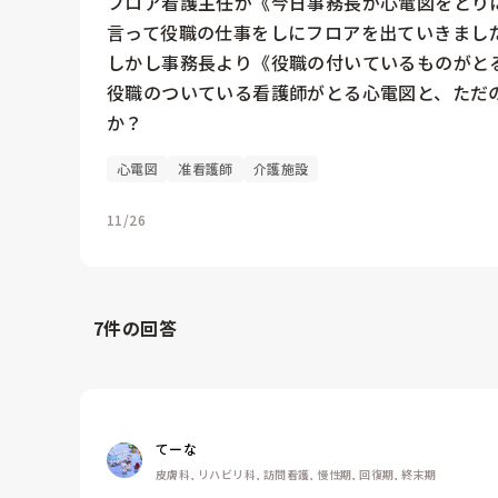
フロア看護主任が《今日事務長が心電図をとり
言って役職の仕事をしにフロアを出ていきました
しかし事務長より《役職の付いているものがとる
役職のついている看護師がとる心電図と、ただ
か？
心電図
准看護師
介護施設
11/26
7
件の回答
てーな
皮膚科, リハビリ科, 訪問看護, 慢性期, 回復期, 終末期