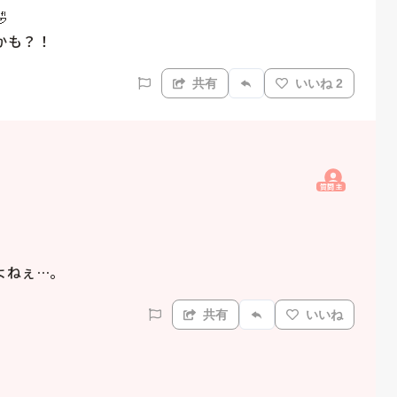


かも？！
共有
いいね 2
質問主
よねぇ…。
共有
いいね