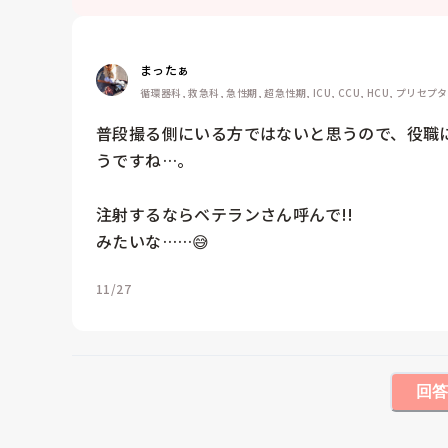
まったぁ
循環器科, 救急科, 急性期, 超急性期, ICU, CCU, HCU, プリセプ
普段撮る側にいる方ではないと思うので、役職に
うですね…。

注射するならベテランさん呼んで!!

みたいな……😅
11/27
回答