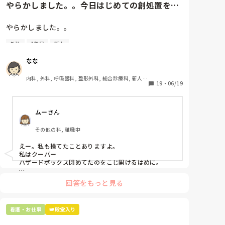
やらかしました。。今日はじめての創処置をし
ました。物品で滅菌の鑷子やハ...
やらかしました。。

外科
1年目
新人
今日はじめての創処置をしました。

物品で滅菌の鑷子やハサミを使ったのですが、

なな
ゴミと一緒に、ノリで鑷子達を捨てました。。

患者に使用した物品は使い捨て、という認識が頭の中
内科, 外科, 呼吸器科, 整形外科, 総合診療科, 新人ナ
にあって…。

19
・
06/19
ース, 脳神経外科, 慢性期, 回復期
プリセプターに

ムーさん
「普通鑷子捨てる！？明らかに使い捨てて良いような
安物じゃないよね？」

その他の科, 離職中
「そんなミスした新人、あなたが初めてだよ」

と言われました。。

えー。私も捨てたことありますよ。

私はクーパー

たしかに、よくよく考えてみれば

ハザードボックス閉めてたのをこじ開けるはめに。

手術室で使った物品も全部滅菌して使いまわすし、

これは私じゃないけど、患者さんのガラケーを洗濯もの
滅菌の種類とかも学校で習ったはずなのに

回答をもっと見る
と一緒に出しちゃったり。(これは問題か💦)
なんで頭回らなかったんだろう😭

市長さんは、

看護・お仕事
👑殿堂入り
患者さんに迷惑かけたわけじゃないから大丈夫、
