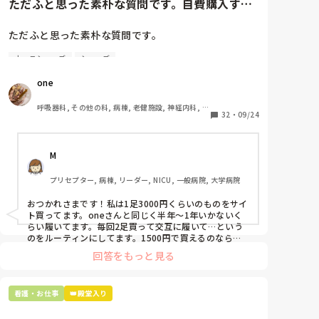
ただふと思った素朴な質問です。自費購入する
ナースシューズ(職場で使用し...
ぎゅーと全身に血液を送るために収縮した心室が戻ると
き、T波がみえるというわけです。

ただふと思った素朴な質問です。

２枚目はその工程を1つのお部屋ごとに説明しています
ナースシューズ
シューズ
自費購入するナースシューズ(職場で使用してる靴)っ
が、正確には、心房と心室の動きを電気信号をとらえた
ていくらくらいのものをどのくらいの期間使用してい
ものが、p波、QRS波、T波です。

one
ますか？

よけいに混乱させてしまったらすいません。YouTube
呼吸器科, その他の科, 病棟, 老健施設, 神経内科, 一
などで、実際にドックンドックン動いている映像など見
わたしの職場の指定は「白のスニーカー」。

32
・
09/24
般病院
てみるとより理解が深まるかと思います。試してみてく
すぐに汚くなるので1,500円は絶対に超えたくない思
ださい。
いがあり笑、商店街の靴屋さんやネットで安く見つけ
M
た時に買って半年〜1年未満で交換しています。

プリセプター, 病棟, リーダー, NICU, 一般病院, 大学病院
職場の人が「ナースシューズに3000円以上は出せな
い」って言ってて、わたしの倍額は出せるのか！とび
おつかれさまです！私は1足3000円くらいのものをサイ
っくりしたので、世の皆さんはどうなのかなと…🤔
ト買ってます。oneさんと同じく半年〜1年いかないく
らい履いてます。毎回2足買って交互に履いて…という
のをルーティンにしてます。1500円で買えるのなら私
も絶対そっちにしてると思うので良い買い物されてて羨
回答をもっと見る
ましいです！(笑)
看護・お仕事
👑殿堂入り