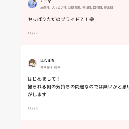
てーな
皮膚科, リハビリ科, 訪問看護, 慢性期, 回復期, 終末期
やっぱりただのプライド？！😂
11/27
はなまる
循環器科, 病棟
はじめまして！

撮られる側の気持ちの問題なのでは無いかと思
がします
11/26