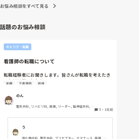
への向き合い方になると思いますよ🎵僕は昔の人間なの
朝の情報収集にも時間がかかり、結果、患者のことが
お悩み相談をすべて見る
で、昔は良かったよしか言えませんが、今と比べると個
わからないという状況になります。新人も放置される
人的な動きが多いと思います。昔は患者様、スタッフ全
のなら、PNSの意味があるのか疑問です。

員に目を配れる人が沢山いて新人の指導もしっかりして
先日も、入職して10ヶ月経つけど造影MRIの検査出し
いましたし、新人さんも答えてくれましたよ🎵今のアナ
話題のお悩み相談
をした事がなく、やり方がわからない新人さんが、先
タに出来るでしょうか⁉️物事の良し悪しの批判は簡単で
輩に「今までやったことないの！？もう10ヶ月なんだ
す。僕も出来ます。自分で何か解決策があるなら実施し
てみてはどうでしょうか⁉️そういう事と思いますよ🎵人
から、未経験なことは自分から積極的に言って！」と
の命は地球より重いと言った人がいます。ならば１人で
言われていて、そんな無茶な…と思いました。

キャリア・転職
抱えるのは到底ムリですね🎵ならば皆で抱えましょうね
新人さんが可愛そう、と感じることもある反面、ペア
🎵僕の持論ですけど、頑張って👊😆🎵
の先輩が何か処置をしているけど、ペアの新人はのん
看護師の転職について
びり記録していて、「(処置を)やったことあるの？無
いなら見学したほうがいいんじゃないの？」と声をか
けても、「記録終わってないんで」と。。。

転職経験者にお聞きします。皆さんが転職を考えたき
早く色々覚えたい！という、意欲があまり感じられ
っかけは何でしたか?
転職
正看護師
病棟
ず…これはPNS云々よりも、その新人の性格かな？と
も思いましたが、ほとんどの新人に当てはまりまし
のん
た。。。時代柄でしょうか？？

私はどちらかといえば、PNSは好きじゃありません。

整形外科, リハビリ科, 病棟, リーダー, 脳神経外科, 
でもPNSでやれというからには、もっと業務量に見合
5
・
1日前
回復期
った、新人を指導しながら業務ができるゆとりが欲し
いです。

う
PNSもそうじゃないのも経験している方は、どちらの
消化器内科, 整形外科, プリセプター, ママナース, 病棟, 訪
方が良いと思いますか？