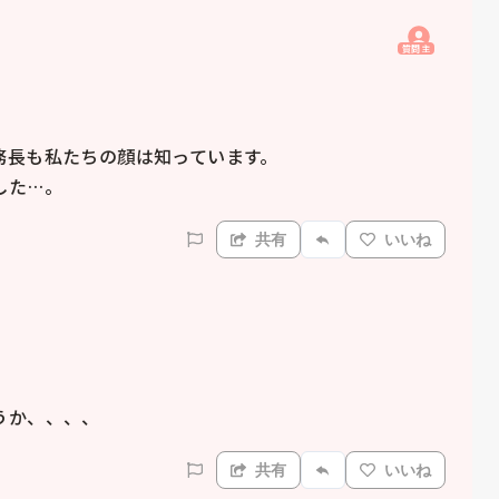
質問主
長も私たちの顔は知っています。

した…。
共有
いいね
うか、、、、
共有
いいね