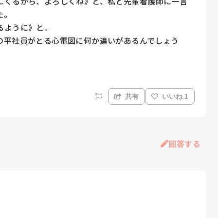
にくるから、よろしくね》と、私と先輩看護師に一言
。

ように》と。

の平社員がとる心電図に何か違いがあるんでしょう
共有
いいね 1
回答する