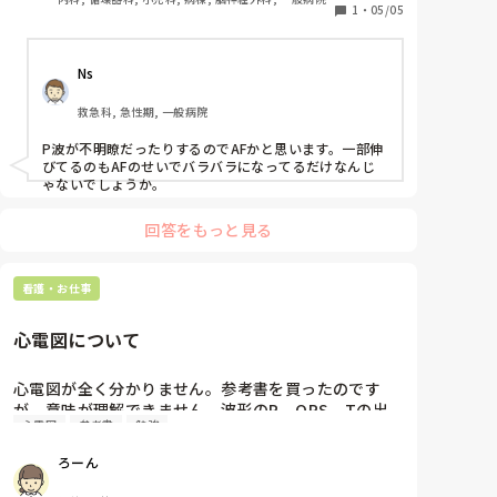
確な報告ができることと、医者に報告して治療すべきか
りませんでした。

1
・
05/05
の判断ができることなので、心電図が読める勉強だけで
はなく、その心電図から導かれる治療と対処法が必要に
※上と下の波形は連続してるものを半分に切って写真
なりますが、そこももちろん勉強されてると認識してよ
Ns
にしています。
救急科, 急性期, 一般病院
P波が不明瞭だったりするのでAFかと思います。一部伸
びてるのもAFのせいでバラバラになってるだけなんじ
ゃないでしょうか。
回答をもっと見る
看護・お仕事
心電図について
心電図が全く分かりません。参考書を買ったのです
が、意味が理解できません。波形のP、QRS、Tの出
心電図
参考書
勉強
るタイミングを教えて欲しいです。参考書には1枚目
の写真になっています。二枚目では右心房が収縮し、
ろーん
その直前にP波、右心室は受け取る側なので拡張する
時にT、受け取ったらすぐ肺に行くので心室が収縮ス