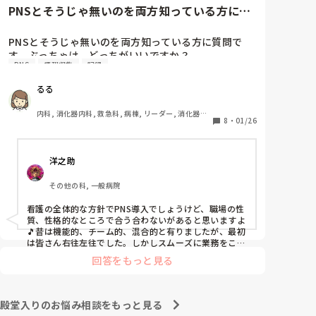
と慰めてくれましたが、、

PNSとそうじゃ無いのを両方知っている方に質
自分が情けなくて情けなくて😭

問です。ぶっちゃけ、どっち...
明日からの勤務が怖い笑

PNSとそうじゃ無いのを両方知っている方に質問で
す。ぶっちゃけ、どっちがいいですか？

こんなバカな私をせめて笑い飛ばしてください笑
PNS
情報収集
記録
私の病院は３年前からPNSを導入して、一部の病棟は
るる
その後、PNSを廃止しました。

私は、そのPNSを廃止した病棟からまだPNSをやって
内科, 消化器内科, 救急科, 病棟, リーダー, 消化器外
いる病棟に9月に異動してきました。

8
・
01/26
科, 一般病院
ぶっちゃけ、新人のレベルにかなりの差が出ているな
ぁと感じざるを得ませんでした。

洋之助
色々な病棟に入院したことのある患者さんも、「(私が
異動する前の病棟の方が)新人が患者から見てもよく動
その他の科, 一般病院
けてたよ」と言っていました。

現病棟はPNSだけれども、結局は忙しくて、新人の面
看護の全体的な方針でPNS導入でしょうけど、職場の性
倒を見てられず、清潔ケアや単純に点滴を繋げてくる
質、性格的なところで合う合わないがあると思いますよ
など、簡単な仕事しか新人にさせていませんでした。
🎵昔は機能的、チーム的、混合的と有りましたが、最初
PNSを廃止した病棟では、イベントは必ずと言ってい
は皆さん右往左往でした。しかしスムーズに業務をこな
してましたよ。勿論、指導する事も😉🆗✨でしたよ🎵ど
いほど新人に担当させて、指導者やリーダーが責任持
回答をもっと見る
うしてもPNSの導入なら皆さんと意見交換を行うべきと
って指導することで、新人ができることがどんどん増
思いますよ🎵それに人手が足りないのは昔から口癖のよ
えていったと思っています。

うに言われていますよ🎵人手が足りない分は足りるよう
現在の病棟はスタッフの人数が少ないので、1ペアで
に業務をこなしている人もいます。意欲的でない新人も
殿堂入りのお悩み相談をもっと見る
患者14人とか受け持つことも当たり前な感じです。

昔からいますのでね🎵とどのつまり看護師が自分の仕事