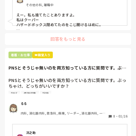
ゃないよね？」

その他の科, 離職中
「そんなミスした新人、あなたが初めてだよ」

と言われました。。

えー。私も捨てたことありますよ。

私はクーパー

たしかに、よくよく考えてみれば

ハザードボックス閉めてたのをこじ開けるはめに。

手術室で使った物品も全部滅菌して使いまわすし、

これは私じゃないけど、患者さんのガラケーを洗濯ものと一緒
滅菌の種類とかも学校で習ったはずなのに

回答をもっと見る
に出しちゃったり。(これは問題か💦)
なんで頭回らなかったんだろう😭

市長さんは、

看護・お仕事
👑殿堂入り
患者さんに迷惑かけたわけじゃないから大丈夫、

と慰めてくれましたが、、

PNSとそうじゃ無いのを両方知っている方に質問です。ぶっ
自分が情けなくて情けなくて😭

ちゃけ、どっち...
明日からの勤務が怖い笑

PNSとそうじゃ無いのを両方知っている方に質問です。ぶっ
ちゃけ、どっちがいいですか？

こんなバカな私をせめて笑い飛ばしてください笑
PNS
情報収集
記録
私の病院は３年前からPNSを導入して、一部の病棟はその
後、PNSを廃止しました。

るる
私は、そのPNSを廃止した病棟からまだPNSをやっている病
内科, 消化器内科, 救急科, 病棟, リーダー, 消化器外科, 一般
棟に9月に異動してきました。

8
・
01/26
病院
ぶっちゃけ、新人のレベルにかなりの差が出ているなぁと感
じざるを得ませんでした。

色々な病棟に入院したことのある患者さんも、「(私が異動
洋之助