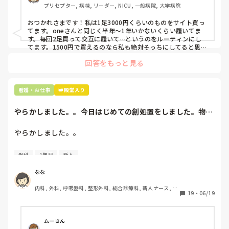
プリセプター, 病棟, リーダー, NICU, 一般病院, 大学病院
て言ってて、わたしの倍額は出せるのか！とびっくりしたの
で、世の皆さんはどうなのかなと…🤔
おつかれさまです！私は1足3000円くらいのものをサイト買っ
てます。oneさんと同じく半年〜1年いかないくらい履いてま
す。毎回2足買って交互に履いて…というのをルーティンにし
てます。1500円で買えるのなら私も絶対そっちにしてると思う
ので良い買い物されてて羨ましいです！(笑)
回答をもっと見る
看護・お仕事
👑殿堂入り
やらかしました。。今日はじめての創処置をしました。物品
で滅菌の鑷子やハ...
やらかしました。。

今日はじめての創処置をしました。

外科
1年目
新人
物品で滅菌の鑷子やハサミを使ったのですが、

ゴミと一緒に、ノリで鑷子達を捨てました。。

なな
患者に使用した物品は使い捨て、という認識が頭の中にあっ
内科, 外科, 呼吸器科, 整形外科, 総合診療科, 新人ナース, 脳
て…。

19
・
06/19
神経外科, 慢性期, 回復期
プリセプターに

「普通鑷子捨てる！？明らかに使い捨てて良いような安物じ
ムーさん