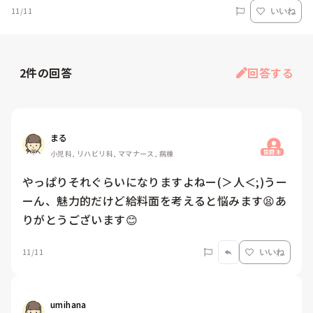
11/11
いいね
2
件の回答
回答する
まる
質問主
小児科, リハビリ科, ママナース, 病棟
やっぱりそれぐらいになりますよねー(＞人＜;)うー
ーん、魅力的だけど給料面を考えると悩みます😫あ
りがとうございます😊
11/11
いいね
umihana