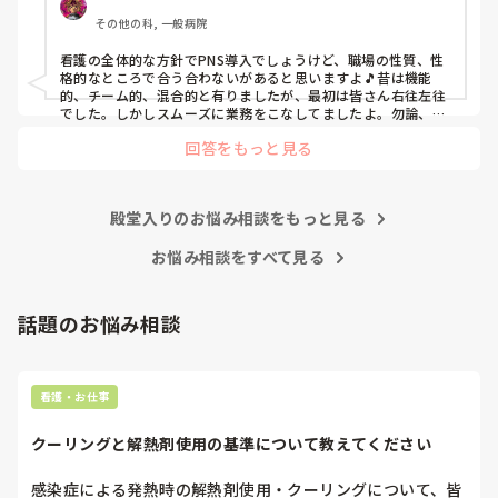
する前の病棟の方が)新人が患者から見てもよく動けてた
その他の科, 一般病院
よ」と言っていました。

現病棟はPNSだけれども、結局は忙しくて、新人の面倒を見
看護の全体的な方針でPNS導入でしょうけど、職場の性質、性
てられず、清潔ケアや単純に点滴を繋げてくるなど、簡単な
格的なところで合う合わないがあると思いますよ🎵昔は機能
仕事しか新人にさせていませんでした。PNSを廃止した病棟
的、チーム的、混合的と有りましたが、最初は皆さん右往左往
では、イベントは必ずと言っていいほど新人に担当させて、
でした。しかしスムーズに業務をこなしてましたよ。勿論、指
導する事も😉🆗✨でしたよ🎵どうしてもPNSの導入なら皆さん
指導者やリーダーが責任持って指導することで、新人ができ
回答をもっと見る
と意見交換を行うべきと思いますよ🎵それに人手が足りないの
ることがどんどん増えていったと思っています。

は昔から口癖のように言われていますよ🎵人手が足りない分は
現在の病棟はスタッフの人数が少ないので、1ペアで患者14
足りるように業務をこなしている人もいます。意欲的でない新
人とか受け持つことも当たり前な感じです。

人も昔からいますのでね🎵とどのつまり看護師が自分の仕事へ
朝の情報収集にも時間がかかり、結果、患者のことがわから
殿堂入りのお悩み相談をもっと見る
の向き合い方になると思いますよ🎵僕は昔の人間なので、昔は
ないという状況になります。新人も放置されるのなら、PNS
良かったよしか言えませんが、今と比べると個人的な動きが多
いと思います。昔は患者様、スタッフ全員に目を配れる人が沢
お悩み相談をすべて見る
の意味があるのか疑問です。

山いて新人の指導もしっかりしていましたし、新人さんも答え
先日も、入職して10ヶ月経つけど造影MRIの検査出しをした
てくれましたよ🎵今のアナタに出来るでしょうか⁉️物事の良し
事がなく、やり方がわからない新人さんが、先輩に「今まで
悪しの批判は簡単です。僕も出来ます。自分で何か解決策があ
話題のお悩み相談
やったことないの！？もう10ヶ月なんだから、未経験なこと
るなら実施してみてはどうでしょうか⁉️そういう事と思います
は自分から積極的に言って！」と言われていて、そんな無茶
よ🎵人の命は地球より重いと言った人がいます。ならば１人で
抱えるのは到底ムリですね🎵ならば皆で抱えましょうね🎵僕の
な…と思いました。

持論ですけど、頑張って👊😆🎵
新人さんが可愛そう、と感じることもある反面、ペアの先輩
看護・お仕事
が何か処置をしているけど、ペアの新人はのんびり記録して
いて、「(処置を)やったことあるの？無いなら見学したほう
クーリングと解熱剤使用の基準について教えてください
がいいんじゃないの？」と声をかけても、「記録終わってな
いんで」と。。。

感染症による発熱時の解熱剤使用・クーリングについて、皆
早く色々覚えたい！という、意欲があまり感じられず…これ