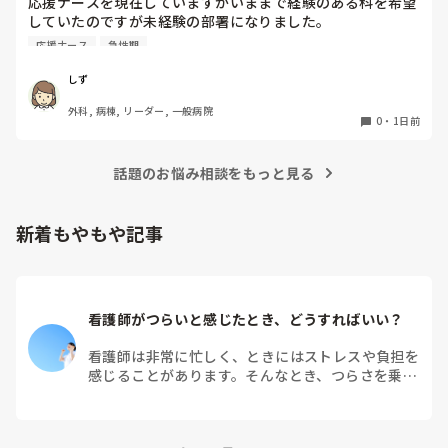
応援ナースを現在していますがいままで経験のある科を希望
これは私が新人時代、先輩に言われたことなのですが「そもそ
していたのですが未経験の部署になりました。

も超勤する前提で仕事してるよね？終わらせようとしてるな
急性期なのもあって夜勤が不安で日勤のみに変更してもらう
ら、その動きにはならないよ。」と。今なら言いたいことがわ
応援ナース
急性期
か、期間を短くしてもらおうかと考えています。契約後に内
かりますが…。

超勤の手当はもらえますか？新人は超勤もらえなかったり、も
容変更された経験のある方はいますか？

しず
らえれば先輩達からブーイングと良いこと無しなので、とにか
その場合給料も変更になりますか？
く定時過ぎには終わるに限ります。一度先輩に相談しつつ、準
外科, 病棟, リーダー, 一般病院
0
・
1日前
備や予習をして挑みましょう！
話題のお悩み相談をもっと見る
新着もやもや記事
看護師がつらいと感じたとき、どうすればいい？
看護師は非常に忙しく、ときにはストレスや負担を
感じることがあります。そんなとき、つらさを乗り
越えるためにはどうすればよいでしょうか？この記
事では、看護師がつらさを感じたときの対処法や秘
訣を紹介します。