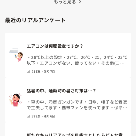
もっと見る
最近のリアルアンケート
エアコンは何度設定ですか？
・
28℃以上の設定
・
27℃、26℃
・
25，24℃
・
23℃
以下
・
エアコンがない、使ってない
・
その他(コメ
ントで教えてください)
211
票・
残り7日
猛暑の中、通勤時の暑さ対策は…？
・
車の中、冷房ガンガンです
・
日傘、帽子など着衣
で工夫してます
・
携帯ファンを使ってます
・
保冷剤
を持ち運んでいます
・
特に暑さ対策はしていませ
388
票・
残り6日
ん
・
その他（コメントで教えて下さい）
新たなキャリアアップを目指すとしたらどんな資