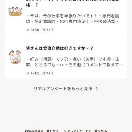
格…？
・
今は、今の仕事を頑張りたいです！
・
専門看護
師
・
認定看護師
・
NST専門療法士
・
呼吸療法認定
士
・
糖尿病療養指導士
・
認知症ケア専門士
・
消化器
436
票・
残り5日
内視鏡技師
・
その他(コメントで教えて下さい)
皆さんは食事介助は好きですか…？
・
好き（得意）です🥰
・
嫌い（苦手）です😅
・
正
直、どちらでも…👀
・
その他（コメントで教えてく
ださい）
471
票・
残り4日
リアルアンケートをもっと見る
お悩み相談の一覧を見る
リアルアンケートの一覧を見る