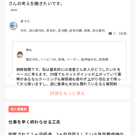
さんの考えを聞きたいです。

はPNS云々よりも、その新人の性格かな？とも思いました
が、ほとんどの新人に当てはまりました。。。時代柄でしょ
勉強
例えば、感染症で39℃前後の発熱があり、抗菌薬を開始した
うか？？

ばかりの患者さんがいるとします。当然、原因がすぐに改善
よっこ
私はどちらかといえば、PNSは好きじゃありません。

するわけではないため、解熱剤を使用して一時的に解熱して
でもPNSでやれというからには、もっと業務量に見合った、
外科, 消化器内科, 救急科, 急性期, 超急性期, 病棟, 消化器外
も、効果が切れれば再度発熱する可能性があります。

新人を指導しながら業務ができるゆとりが欲しいです。

2
・
1日前
科, 一般病院
特に高齢者の場合、

PNSもそうじゃないのも経験している方は、どちらの方が良
・高熱が持続することで代謝・酸素消費量が増え、循環・呼
いと思いますか？
のん
吸への負担や体力消耗につながる

整形外科, リハビリ科, 病棟, リーダー, 脳神経外科, 回復期
・一方で、解熱剤で一度下がったあと再び発熱すると、悪寒
やシバリングを伴うこともあり、体温が上下する過程自体も
病棟勤務です。私は基本的には患者さん本人がどうしたいかを
負担になる

ベースに考えます。39度でもセットポイントが上がっていて悪
という両面があると思っています。

寒があるならクーリングも解熱剤も使わず上がり切るまで待っ
てから使いますし、逆に食事も水分も取れているなら解熱剤は
使わないかもしれません。発熱そのものが循環器や呼吸器の負
そのため、「○℃以上だから解熱剤」「発熱したからクーリ
回答をもっと見る
担になっているようなら速やかに解熱を行います。高齢者の場
ング」と体温だけで判断するより、苦痛の程度、HR・RR、
合全身状態が悪くなるだけでなく廃用も進んでしまう可能性も
循環動態、呼吸状態、悪寒・シバリング、心肺予備能などを
あると思います。

見て、発熱による負荷が大きい場合に解熱する方が良いので
その患者さんがどうかとかその時の状況によって対応は様々あ
新人看護師
はないかと考えています。

ると思うので、この場合はこうするみたいなパターン的なもの
はあまり気にしなくても良いのかなと思います。
仕事を早く終わらせる工夫
また、感染性発熱でセットポイントが上昇している段階、特
に悪寒や末梢冷感がある患者さんへのクーリングは、患者さ
配属されて１ヶ月経過、2ヶ月目突入している急性期病棟の
んが希望する場合を除いて積極的に行うメリットがあまりな