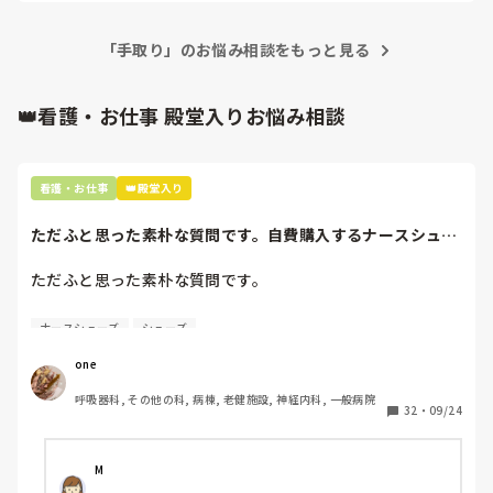
勤をしないといけないと言われ、この4月から泣く泣くパート
に雇用形態を変えました。

「手取り」のお悩み相談をもっと見る
でも案外お給料貰えてて、正社員じゃないから委員会も研究も
無いので楽に働かせてもらってます（笑）

👑看護・お仕事 殿堂入りお悩み相談
日勤のみカレンダー通りの9:00-15:30の5時間半で、年収300
万ちょいです！
看護・お仕事
👑殿堂入り
ただふと思った素朴な質問です。自費購入するナースシュー
ズ(職場で使用し...
ただふと思った素朴な質問です。

自費購入するナースシューズ(職場で使用してる靴)っていく
ナースシューズ
シューズ
らくらいのものをどのくらいの期間使用していますか？

one
わたしの職場の指定は「白のスニーカー」。

呼吸器科, その他の科, 病棟, 老健施設, 神経内科, 一般病院
すぐに汚くなるので1,500円は絶対に超えたくない思いがあ
32
・
09/24
り笑、商店街の靴屋さんやネットで安く見つけた時に買って
半年〜1年未満で交換しています。

M
職場の人が「ナースシューズに3000円以上は出せない」っ