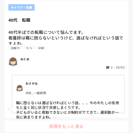
).｡oஇ

キャリア・転職
病院勤務に戻るというのは、

夜勤ありの病棟勤務も検討しているという感じでしょうか？

40代　転職
もし夜勤込みということであれば、

今から夜勤やるのって

40代半ばでの転職について悩んでます。

身体キツくないですか？(.ᇂ_ᇂ:💦

看護師は職に困らないというけど、選ばなければという話で
すよね。

ちなみに大きい病院の求人は、

手取り
うつ
旦那
訪問看護にすすむか、クリニックも検討するか、病院か、た
年齢制限を設けているところも見かけました。

40代はもう応募資格がなかったです😱

だ過酷な病院勤務には戻る自信がないです。

みとめ
今施設勤務中です。前職では病院勤務、急性期を10数年経験
私は今45歳ですが、

しました。病院勤務から5年くらい離れ施設で働いてます。
2
・
10/02
2年ぐらい前に求人検索をしていたとききその求人を見かけ、

職場は医療行為が少なく物足りないです。かといって楽では
「私、もう応募資格すらないじゃん！😱」

なく大変なときあります。

と思った記憶があります😓

大きいところじゃなければ大丈夫じゃないかと思いますが。

夜勤なく規則正しい生活できるのは助かってます。

おさかな
今度の転職で定年まで働きたい気持ちはあります。

私は42〜44歳の2年間、

内科, 一般病院
稼ぎたい気持ちもあります。稼ぐならきつくなることを覚悟
職場が合わなくて転々としていまして、

しないといけないですよね。

でもそのときは何も考えずに

職に困らないは選ばなければという話、、、今のわたしの気持
ワークライフバランスを考えると今の施設勤務なんですけ
とにかく毎日必死にひたすら求人検索をしていましたね。

ちと全く同じ状況で共感しまくりです。

ど、このままずっとここで働くと思うと憂うつです。

子どもがいると夜勤できないとか制約がでてきて、選択肢が一
何も考えずというか、

ちなみに小学生低学年の子ども2人います。共働きで旦那の
気に狭まりますよね。

「こういうところに就職したい！

給料は手取り20数万です。もっと稼いでくれるなら私もこん
そして譲れない条件はこう！」

回答をもっと見る
もし、みとめさんががっつり医療行為、看護がしたいなら、訪
なに悩んでないです。

という、

問看護は条件に上がってくるかもしれないですね。面白いです