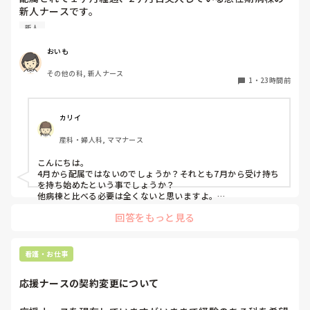
新人ナースです。

いのでは？とも感じています。

他の病棟の同期は4、5人受け持っている中まだ2人しか受け
新人
持っていません。

皆さんは感染症による発熱時、

しかも、2人受け持ちで平均1～3時間は残業しています。3
「解熱剤を使う・使わない」

おいも
人目に入れないことに焦りを感じています。

「クーリングする・しない」

その他の科, 新人ナース
を何を基準に判断していますか？

1
・
23時間前
皆さんの仕事を早く終わらせるために工夫してること教えて
病棟や救急、ICUなど、それぞれの現場での考え方も聞いて
みたいです。
カリイ
産科・婦人科, ママナース
こんにちは。

4月から配属ではないのでしょうか？それとも7月から受け持ち
を持ち始めたという事でしょうか？

他病棟と比べる必要は全くないと思いますよ。

回答をもっと見る
まず、同じ病棟の先輩達はどうしていますか？先輩と比較して
足りない、時間がかかるのはどんな部分ですか？

私の想像にすぎませんが、多分準備が足りないか遅いと思いま
す。

看護・お仕事
前日受け持ちがわかるなら、やりそうな処置等、手順や必要物
品、物品の位置まで予習してから出勤します。4月入職なら今
応援ナースの契約変更について
まで見学したり、マニュアルをみて先輩から教わってきた事の
ストックがありますよね！是非活用して下さい‼︎
