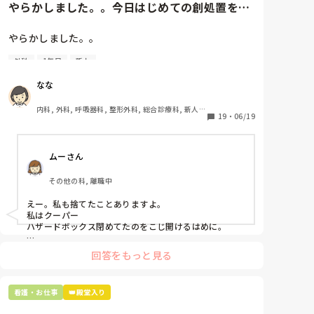
やらかしました。。今日はじめての創処置をし
ました。物品で滅菌の鑷子やハ...
やらかしました。。

外科
1年目
新人
今日はじめての創処置をしました。

物品で滅菌の鑷子やハサミを使ったのですが、

なな
ゴミと一緒に、ノリで鑷子達を捨てました。。

患者に使用した物品は使い捨て、という認識が頭の中
内科, 外科, 呼吸器科, 整形外科, 総合診療科, 新人ナ
にあって…。

19
・
06/19
ース, 脳神経外科, 慢性期, 回復期
プリセプターに

ムーさん
「普通鑷子捨てる！？明らかに使い捨てて良いような
安物じゃないよね？」

その他の科, 離職中
「そんなミスした新人、あなたが初めてだよ」

と言われました。。

えー。私も捨てたことありますよ。

私はクーパー

たしかに、よくよく考えてみれば

ハザードボックス閉めてたのをこじ開けるはめに。

手術室で使った物品も全部滅菌して使いまわすし、

これは私じゃないけど、患者さんのガラケーを洗濯もの
滅菌の種類とかも学校で習ったはずなのに

回答をもっと見る
と一緒に出しちゃったり。(これは問題か💦)
なんで頭回らなかったんだろう😭

市長さんは、

看護・お仕事
👑殿堂入り
患者さんに迷惑かけたわけじゃないから大丈夫、
