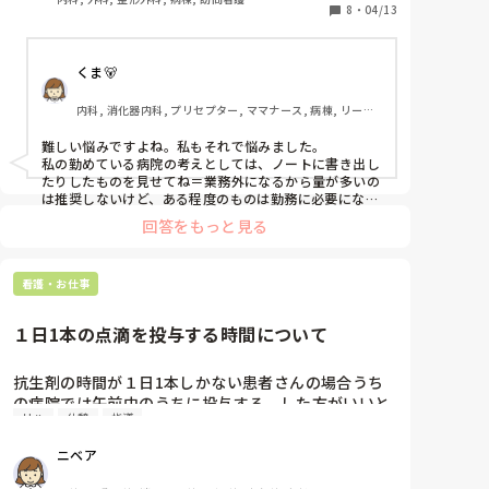
いる

8
・
04/13
ところもあるので実質やっている人は同じですが…

くま🐻
色々な考え方の人がいるのは、時代背景的にも

寛容になっていくべきだと思っているので

内科, 消化器内科, プリセプター, ママナース, 病棟, リーダ
残業はしたくない、早くは来ない、着替えも勤務の時
ー, 外来, 一般病院
間だ

難しい悩みですよね。私もそれで悩みました。

休憩時間は病棟にいる必要はない、

私の勤めている病院の考えとしては、ノートに書き出し
認知症患者といえど暴言暴力は訴えたい、

たりしたものを見せてね＝業務外になるから量が多いの
何でもかんでもマニュアル化したい、

は推奨しないけど、ある程度のものは勤務に必要になる
から認めるという判断でした！

自分で調べず誰かに聞いてすぐに答えを得たい、

回答をもっと見る
勉強せずに検査の内容なども全部理解できて介助できる
ちょっと指導的に関わったら病みそうですと言われる

なら勉強せずにどうぞ！って言いたくなる時もあります
よね。

…などなど困っていることはたくさんあるのですが

看護・お仕事
勤務時間内に自分の業務を終わらせられて、勉強の時間
その子たちの気持ちとして受け入れて

くれ！なら、ナースコールとりながらどうぞ！って感じ
になります🤔

叶えられる範囲では叶えてあげたいと思っているので
１日1本の点滴を投与する時間について
す

新人の子たちの確かにな！っていう考えもあるので、考
えも聞きつつ、でも新人で教えてもらう立場であること
抗生剤の時間が１日1本しかない患者さんの場合うち
ただ、明日この検査を一緒に見るから、勉強してきて
を忘れないでほしいなぁ。と思いますね😓
の病院では午前中のうちに投与する、した方がいいと
ね

リハ
休憩
指導
言うルール？があります。しかし1年生がいつ行って
この疾患について勉強してきてね、と言うのが

もいいと思うという理由で午後に投与していました。
いわゆる持ち帰り残業に当たると新人の子たちの

ニベア
今まで午前中に投与していたのに午後に変えてしまう
何人かが相談してきて、業務時間内に勉強の時間を

とそれまでの血中濃度などが変わってしまうのではと
作るべきと言う考えのようです
