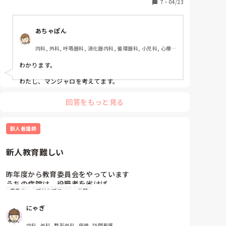
7
・
04/23
職場のクリニックにも常におやつが用意されており4
時間の勤務時間中30分〜1時間は座って休憩しながら
あちゃぽん
おやつを食べています💦（同僚みんなと）

料理が好きなので子供達に手作りおやつを作ることが
内科, 外科, 呼吸器科, 消化器内科, 循環器科, 小児科, 心療内
多く一緒になって食べています。

科, 整形外科, 産科・婦人科, 耳鼻咽喉科, 皮膚科, 泌尿器科, 
いい加減、太りすぎて痩せたいのにデブ習慣が抜けず
リハビリ科, 総合診療科, 救急科, 超急性期, ICU, CCU, 
わかります。

困っています。。

HCU, その他の科, ママナース, 外来, 神経内科, 脳神経外科, 
NICU, 消化器外科, 一般病院, 慢性期, 回復期, 終末期, オペ
わたし、マンジャロを考えてます。
室, 透析, 検診・健診
いきなり痩せてもリバウンドすると思うので1ヶ月1kg
でいいので痩せたいです。皆さんはお腹が空いた時や
回答をもっと見る
疲労感が強い時どのように工夫されていますか？

体も気持ちもおデブ脳になっている私に何でも良いの
で激励のアドバイスをいただけますと幸いです。
新人看護師
新人教育難しい
昨年度から教育委員会をやっています

うちの病院は、役職者を省けば

委員会
プリセプティ
休憩
プリセプティ▶︎プリセプター▶︎エルダー▶︎教育委員と
言うような

にゃぎ
相談体系があります

人数が整ってないのでエルダーと教育委員は兼務して
内科, 外科, 整形外科, 病棟, 訪問看護