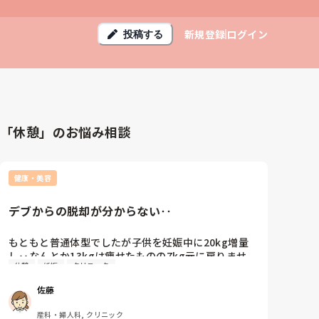
新規登録
ログイン
投稿する
「休憩」のお悩み相談
健康・美容
デブからの脱却が分からない‥
もともと普通体型でしたが子供を妊娠中に20kg増量
し‥なんとか13kgは痩せたものの7kg元に戻りませ
休憩
妊娠
クリニック
ん。

恥ずかしい話、最近は自分の贅肉が邪魔で動きにも支
佐藤
障が出てきたので本気で痩せないといけないと感じ始
めました。。

産科・婦人科, クリニック