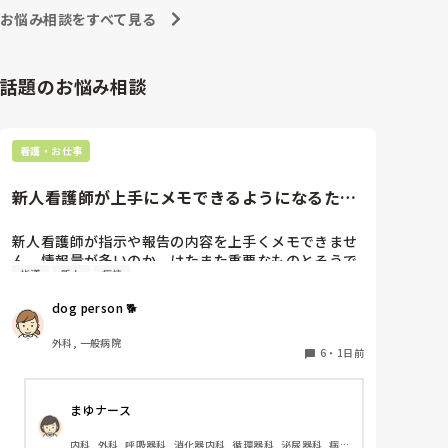
への向き合い方になると思いますよ🎵僕は昔の人間なの
朝の情報収集にも時間がかかり、結果、患者のことが
お悩み相談をすべて見る
で、昔は良かったよしか言えませんが、今と比べると個
わからないという状況になります。新人も放置される
人的な動きが多いと思います。昔は患者様、スタッフ全
のなら、PNSの意味があるのか疑問です。

員に目を配れる人が沢山いて新人の指導もしっかりして
先日も、入職して10ヶ月経つけど造影MRIの検査出し
いましたし、新人さんも答えてくれましたよ🎵今のアナ
話題のお悩み相談
をした事がなく、やり方がわからない新人さんが、先
タに出来るでしょうか⁉️物事の良し悪しの批判は簡単で
輩に「今までやったことないの！？もう10ヶ月なんだ
す。僕も出来ます。自分で何か解決策があるなら実施し
てみてはどうでしょうか⁉️そういう事と思いますよ🎵人
から、未経験なことは自分から積極的に言って！」と
の命は地球より重いと言った人がいます。ならば１人で
言われていて、そんな無茶な…と思いました。

看護・お仕事
抱えるのは到底ムリですね🎵ならば皆で抱えましょうね
新人さんが可愛そう、と感じることもある反面、ペア
🎵僕の持論ですけど、頑張って👊😆🎵
の先輩が何か処置をしているけど、ペアの新人はのん
新人看護師が上手にメモできるようになるため
びり記録していて、「(処置を)やったことあるの？無
には…
いなら見学したほうがいいんじゃないの？」と声をか
けても、「記録終わってないんで」と。。。

新人看護師が指示や報告の内容を上手くメモできませ
早く色々覚えたい！という、意欲があまり感じられ
ん。情報量が多いのか、はたまた重要なものとそうで
指導
新人
病棟
ず…これはPNS云々よりも、その新人の性格かな？と
ないものの仕分けができないのか…  肝心な事柄を逃
も思いましたが、ほとんどの新人に当てはまりまし
してしまいます。何かよい指導方法はないでしょう
dog person 🐕
た。。。時代柄でしょうか？？

か？　出来るだけゆっくり指示・報告するよう皆で努
私はどちらかといえば、PNSは好きじゃありません。

力しています。
外科, 一般病院
でもPNSでやれというからには、もっと業務量に見合
6
・
1日前
った、新人を指導しながら業務ができるゆとりが欲し
いです。

まゆナース
PNSもそうじゃないのも経験している方は、どちらの
内科, 外科, 呼吸器科, 消化器内科, 循環器科, 泌尿器科, 病
方が良いと思いますか？