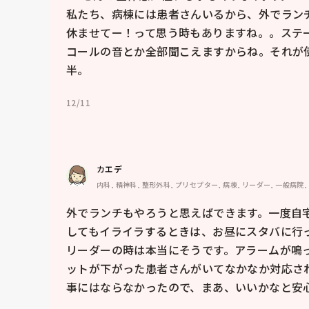
私たち、病棟には患者さんいるから、外でランチ
休ませてー！って思う時もありますね。。ステ
コールの音とか全部聞こえますからね。それが
半。
12/11
カエデ
内科, 精神科, 整形外科, プリセプター, 病棟, リーダー, 一般病院,
外でランチもやろうと思えばできます。一度自
してもイライラするときは、お昼にスタバに行っ
リーダーの時は本当にそうです。アラームが鳴
ットが下がった患者さんがいてなかなか対応さ
事にはならなかったので、まあ、いいかなと安