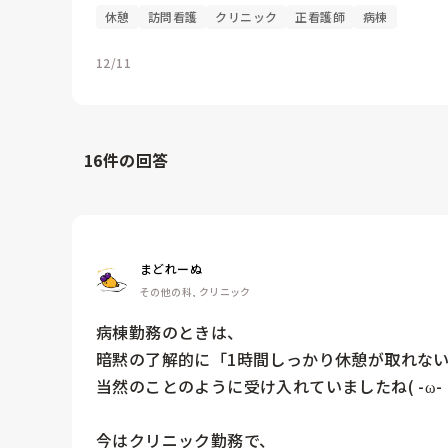
休憩
訪問看護
クリニック
正看護師
病棟
12/11
16
件の回答
まどれーぬ
その他の科, クリニック
病棟勤務のときは、

暗黙の了解的に「1時間しっかり休憩が取れない
当然のことのように受け入れていましたね( -ω-；
今はクリニック勤務で、
