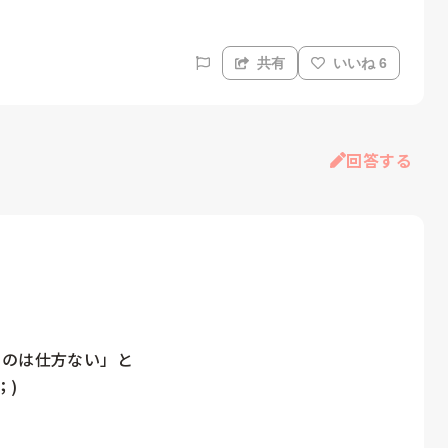
共有
いいね 6
回答する
のは仕方ない」と

)
