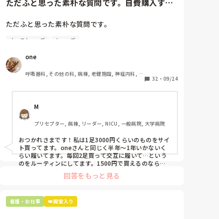
ただふと思った素朴な質問です。自費購入する
ナースシューズ(職場で使用し...
ただふと思った素朴な質問です。

ナースシューズ
シューズ
自費購入するナースシューズ(職場で使用してる靴)っ
ていくらくらいのものをどのくらいの期間使用してい
one
ますか？

呼吸器科, その他の科, 病棟, 老健施設, 神経内科, 一
わたしの職場の指定は「白のスニーカー」。

32
・
09/24
般病院
すぐに汚くなるので1,500円は絶対に超えたくない思
いがあり笑、商店街の靴屋さんやネットで安く見つけ
M
た時に買って半年〜1年未満で交換しています。

プリセプター, 病棟, リーダー, NICU, 一般病院, 大学病院
職場の人が「ナースシューズに3000円以上は出せな
い」って言ってて、わたしの倍額は出せるのか！とび
おつかれさまです！私は1足3000円くらいのものをサイ
っくりしたので、世の皆さんはどうなのかなと…🤔
ト買ってます。oneさんと同じく半年〜1年いかないく
らい履いてます。毎回2足買って交互に履いて…という
のをルーティンにしてます。1500円で買えるのなら私
も絶対そっちにしてると思うので良い買い物されてて羨
回答をもっと見る
ましいです！(笑)
看護・お仕事
👑殿堂入り