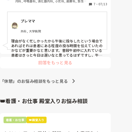
内科, 呼吸器科, 消化器内科, 小児科, 皮膚科, 急性期, 
思うし、何より午後に突然の検査、リハビリ、おむつ
7
・
07/13
病棟
交換、自分の休憩時間などで投与時間が遅くなってし
純粋になるほどなぁと思ったのですが

まった場合はどうしたらいいか考えているのかと思っ
まあ、上層部に受け入れられるわけがなく…

プレママ
てしまいました。

私も学校みたいにまた学習の時間を作るのは、

先輩方ならばどの様にご指導しますか。
違うかなぁと思います

外科, 大学病院
新人さんや教育経験者さん

理由がなく忙しかったから午後に投与したという場合で
中段くらいに羅列した悩みの内容についてでも

あればそれは患者にある程度の投与時間を伝えていたの
調べてきてね、は持ち帰り残業だという内容に

かなどが重要かなと思います。普段午前中に入れている
患者はきっと今日は遅いなと思ってるはずですし、午後
ついてでもなんでもいいので

イベントがあるのが分かっているならリハの後投与しま
思いを聞かせてもらえませんか？

回答をもっと見る
すなどと前もって言っておくことで安心されますし、予
定も立てやすくなるのでは無いかと思います。血中濃度
第三者の客観的な意見を知りたいです
に関しては抗生剤にもよりますが時間指定がなく1日１
回どこかでの指示であれば数時間程度ならある程度問題
「休憩」のお悩み相談をもっと見る
ないかと思います。新人さんは特になぜそれをしたのか
根拠根拠とうるさいと言われがちですが、やはり大切に
なってくるので考えていて自分であればそれをしたのか
確認するかもしれないですね〜！
👑看護・お仕事 殿堂入りお悩み相談
看護・お仕事
👑殿堂入り