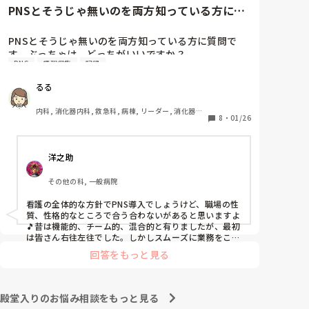
と慰めてくれましたが、、

PNSとそうじゃ無いのを両方知っている方に質
自分が情けなくて情けなくて😭

問です。ぶっちゃけ、どっち...
明日からの勤務が怖い笑

PNSとそうじゃ無いのを両方知っている方に質問で
す。ぶっちゃけ、どっちがいいですか？

こんなバカな私をせめて笑い飛ばしてください笑
PNS
情報収集
記録
私の病院は３年前からPNSを導入して、一部の病棟は
るる
その後、PNSを廃止しました。

私は、そのPNSを廃止した病棟からまだPNSをやって
内科, 消化器内科, 救急科, 病棟, リーダー, 消化器外
いる病棟に9月に異動してきました。

8
・
01/26
科, 一般病院
ぶっちゃけ、新人のレベルにかなりの差が出ているな
ぁと感じざるを得ませんでした。

洋之助
色々な病棟に入院したことのある患者さんも、「(私が
異動する前の病棟の方が)新人が患者から見てもよく動
その他の科, 一般病院
けてたよ」と言っていました。

現病棟はPNSだけれども、結局は忙しくて、新人の面
看護の全体的な方針でPNS導入でしょうけど、職場の性
倒を見てられず、清潔ケアや単純に点滴を繋げてくる
質、性格的なところで合う合わないがあると思いますよ
など、簡単な仕事しか新人にさせていませんでした。
🎵昔は機能的、チーム的、混合的と有りましたが、最初
PNSを廃止した病棟では、イベントは必ずと言ってい
は皆さん右往左往でした。しかしスムーズに業務をこな
してましたよ。勿論、指導する事も😉🆗✨でしたよ🎵ど
いほど新人に担当させて、指導者やリーダーが責任持
回答をもっと見る
うしてもPNSの導入なら皆さんと意見交換を行うべきと
って指導することで、新人ができることがどんどん増
思いますよ🎵それに人手が足りないのは昔から口癖のよ
えていったと思っています。

うに言われていますよ🎵人手が足りない分は足りるよう
現在の病棟はスタッフの人数が少ないので、1ペアで
に業務をこなしている人もいます。意欲的でない新人も
殿堂入りのお悩み相談をもっと見る
患者14人とか受け持つことも当たり前な感じです。

昔からいますのでね🎵とどのつまり看護師が自分の仕事