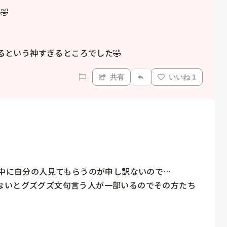


あるという神すぎるところでした🤣
共有
いいね 1
憩中に自分の人見てもらうのが申し訳ないので…

ないとグズグズ文句言う人が一部いるのでその方たち