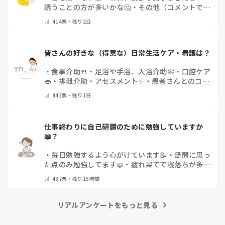
誘うことの方が多いかな🤔
・
その他（コメントで教
えてください）
414
票・
残り2日
皆さんの好きな（得意な）日常生活ケア・看護は？
・
食事介助🍴
・
足浴や手浴、入浴介助🛀
・
口腔ケア
👄
・
排泄介助・アセスメント✨
・
患者さんとのコミ
ュニケーション😊
・
特にない
・
その他（コメント
442
票・
残り1日
で教えてください）
仕事終わりに自己研鑽のために勉強していますか
📖？
・
毎日勉強するよう心がけています📝
・
疑問に思っ
た点のみ勉強してます📖
・
疲れ果てて寝落ちが多い
なぁ…😅
・
休日にまとめてやりますっ❕
・
その他
487
票・
残り15時間
（コメントで教えてください）
リアルアンケートをもっと見る