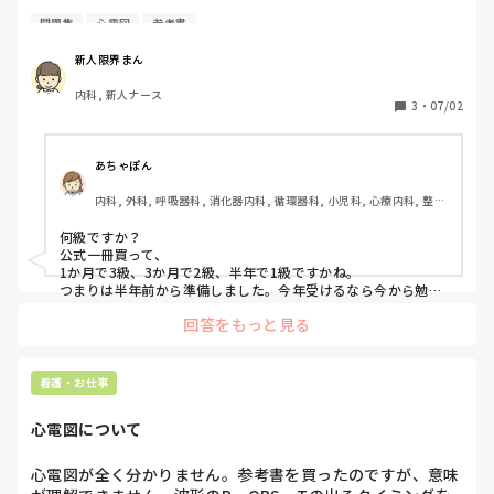
おすすめの参考書・問題集や、実際に使って良かった教材が
問題集
心電図
参考書
あれば教えてください。

新人限界まん
また、

内科, 新人ナース
・ どれくらいの勉強期間だったか

3
・
07/02
・やって良かったという勉強法

・新人看護師でも理解しやすかった教材なども教えていただ
けると嬉しいです！
あちゃぽん
内科, 外科, 呼吸器科, 消化器内科, 循環器科, 小児科, 心療内科, 整形
外科, 産科・婦人科, 耳鼻咽喉科, 皮膚科, 泌尿器科, リハビリ科, 総
合診療科, 救急科, 超急性期, ICU, CCU, HCU, その他の科, ママナー
何級ですか？

ス, 外来, 神経内科, 脳神経外科, NICU, 消化器外科, 一般病院, 慢性
公式一冊買って、　

期, 回復期, 終末期, オペ室, 透析, 検診・健診
1か月で3級、3か月で2級、半年で1級ですかね。

つまりは半年前から準備しました。今年受けるなら今から勉強
すれば間に合いますよ。

回答をもっと見る
公式問題集を周回して、でてくる心電図の回答を根拠持って人
に教えられるくらいになれば大丈夫です。

InstagramやYouTubeでいくらでも答えは見つかります。

やり方は大学の受験勉強と一緒です。1教科しかないので、や
看護・お仕事
ることも少ないですし、案外暗記科目なのでパターンを覚えて
しまえば大丈夫です。
心電図について
心電図が全く分かりません。参考書を買ったのですが、意味