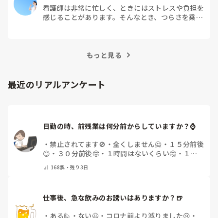
看護師は非常に忙しく、ときにはストレスや負担を
感じることがあります。そんなとき、つらさを乗り
越えるためにはどうすればよいでしょうか？この記
事では、看護師がつらさを感じたときの対処法や秘
訣を紹介します。
もっと見る
最近のリアルアンケート
日勤の時、前残業は何分前からしていますか？⌚
・
禁止されてます🚫
・
全くしません🙅
・
１５分前後
😊
・
３０分前後🤓
・
１時間はないくらい🤔
・
１時
間以上…😨
・
その他（コメントで教えて下さい）
168
票・
残り3日
仕事後、急な飲みのお誘いはありますか？🍺
・
ある🙋
・
ない🙅
・
コロナ前より減りました😢
・