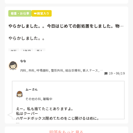
看護・お仕事
👑殿堂入り
やらかしました。。今日はじめての創処置をしました。物品
で滅菌の鑷子やハ...
やらかしました。。

今日はじめての創処置をしました。

外科
1年目
新人
物品で滅菌の鑷子やハサミを使ったのですが、

ゴミと一緒に、ノリで鑷子達を捨てました。。

なな
患者に使用した物品は使い捨て、という認識が頭の中にあっ
内科, 外科, 呼吸器科, 整形外科, 総合診療科, 新人ナース, 脳
て…。

19
・
06/19
神経外科, 慢性期, 回復期
プリセプターに

「普通鑷子捨てる！？明らかに使い捨てて良いような安物じ
ムーさん
ゃないよね？」

その他の科, 離職中
「そんなミスした新人、あなたが初めてだよ」

と言われました。。

えー。私も捨てたことありますよ。

私はクーパー

たしかに、よくよく考えてみれば

ハザードボックス閉めてたのをこじ開けるはめに。

手術室で使った物品も全部滅菌して使いまわすし、

これは私じゃないけど、患者さんのガラケーを洗濯ものと一緒
滅菌の種類とかも学校で習ったはずなのに

回答をもっと見る
に出しちゃったり。(これは問題か💦)