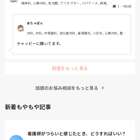
精神科, 心療内科, 急性期, プリセプター, パパナース, 病棟, 老
1
・
4日前
健施設, リーダー, 慢性期, 派遣
あちゃぽん
内科, 外科, 呼吸器科, 消化器内科, 循環器科, 小児科, 心療内科, 整形
外科, 産科・婦人科, 耳鼻咽喉科, 皮膚科, 泌尿器科, リハビリ科, 総
合診療科, 救急科, 超急性期, ICU, CCU, HCU, その他の科, ママナー
チャッピーに聞いてます。
ス, 外来, 神経内科, 脳神経外科, NICU, 消化器外科, 一般病院, 慢性
期, 回復期, 終末期, オペ室, 透析, 検診・健診
回答をもっと見る
話題のお悩み相談をもっと見る
新着もやもや記事
看護師がつらいと感じたとき、どうすればいい？