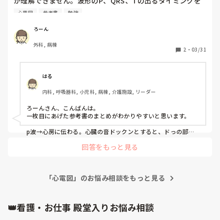
が理解できません。波形のP、QRS、Tの出るタイミングを
教えて欲しいです。参考書には1枚目の写真になっていま
心電図
参考書
勉強
す。二枚目では右心房が収縮し、その直前にP波、右心室は
受け取る側なので拡張する時にT、受け取ったらすぐ肺に行
ろーん
くので心室が収縮スル直前にQRSになっていて波形ではTよ
外科, 病棟
りQRSの方が先に来るのに先にT波のようなことが記載され
2
・
03/31
ており分かりません。

それとも循環的に同時に起きてて右心室の収縮が心室の拡張
より若干早く行われているという意味でしょうか。

はる
私が血液の循環と電気信号の伝わり方とごちゃごちゃになっ
内科, 呼吸器科, 小児科, 病棟, 介護施設, リーダー
ているかも知れませんが、、、

電気信号と血液の循環の関連が出来てないのですかね。
ろーんさん、こんばんは。

一枚目にあげた参考書のまとめがわかりやすいと思います。

p波→心房に伝わる。心臓の音ドックンとすると、ドっの部分

回答をもっと見る
ドッとした後に、心房（左右どちらも）収縮する。右心房に溜
まった全身からの血液は右心室に流れる。

左心房に溜まった肺でガス交換された血液が左心室に流れる。

「心電図」のお悩み相談をもっと見る
QRS波が、右脚と左脚に伝わる。

出た直後に心室が収縮。心音をドックンと表現すると、クンの
ところ。

👑看護・お仕事 殿堂入りお悩み相談
心室が収縮する時は全身によいしょーって血液送るので、右心
室に溜まった血液はガス交換しておいでーと肺に送られる。左