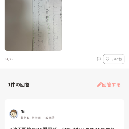
04/25
いいね
1
件の回答
回答する
Ns
救急科, 急性期, 一般病院