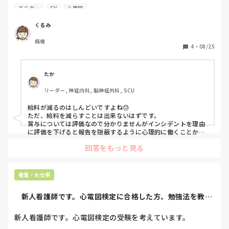
明細ではわかりません。

モニター
CV
心電図
賞与が評価制なのでもし辞めずに出勤し続けると、次の賞与
時に師長の評価はかなり悪くなるんだろうなと思ってます。

くるみ
第２新卒で転職５ヶ月目にして、インシデントを２日連続で
病棟
起こしてしまいました。

4
・
08/25
インシデントでもちろんきつくお叱りを受け、（もちろんし
かたないです）信用をなくし、師長もかなり冷たくなり、言
い方悪いですが目をつけられてしまい、毎日出勤がしんどい
たか
です。

リーダー, 神経内科, 脳神経外科, SCU
インシデントは、点滴の更新の際にCVカテーテルが詰まっ
てしまったこと、もう１回は、心電図モニターのラインが患
給料が減るのはしんどいですよね😓

者さんのストレッチャーからベッドへの移乗を４人で行い、
ただ、給料を減らすことは出来ないはずです。

1本切れてしまったこと、です。インシデント＋破損の届け
賞与については評価なので分かりませんがインシデントを理由
みたいなのも、提出しました。

に評価を下げると報告を隠蔽するように心理的に働くことから
普通の病院ではあり得ないと思います。

もし、給料が下がる事が本当なら「給料下がります」などと
回答をもっと見る
第二新卒であれば住民税が引かれ始めた可能性は無いでしょう
あれば、まだ救われるというか、そうなんだなと飲み込める
か？
のですが。

私が給料もらえてること自体どう思われてるかわからない
看護・お仕事
し、さすがに「給料下がったんですが」と聞けないので、こ
こで皆様の経験談や意見をお聞きしたいです。

    新人看護師です。心電図検定に合格した方、勉強法を教え
今とても心折れていて、勝手ながらこちらを読んで不愉快に
てください...
感じた方、批判は遠慮させていただきたいです。
新人看護師です。心電図検定の受験を考えています。
