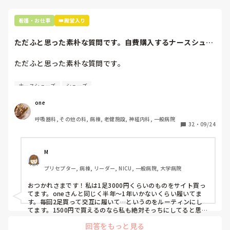
心室に溜まった肺からガス交換を終えた血液は全身に行ってお
いでーと送り出される。

看護・お仕事
👑殿堂入り
ぎゅーと全身に血液を送るために収縮した心室が戻るとき、T
波がみえるというわけです。

ただふと思った素朴な質問です。自費購入するナースシュー
ズ(職場で使用し...
２枚目はその工程を1つのお部屋ごとに説明していますが、正
ただふと思った素朴な質問です。

確には、心房と心室の動きを電気信号をとらえたものが、p
波、QRS波、T波です。

自費購入するナースシューズ(職場で使用してる靴)っていく
ナースシューズ
シューズ
よけいに混乱させてしまったらすいません。YouTubeなどで、
らくらいのものをどのくらいの期間使用していますか？

実際にドックンドックン動いている映像など見てみるとより理
one
解が深まるかと思います。試してみてください。
わたしの職場の指定は「白のスニーカー」。

呼吸器科, その他の科, 病棟, 老健施設, 神経内科, 一般病院
すぐに汚くなるので1,500円は絶対に超えたくない思いがあ
32
・
09/24
り笑、商店街の靴屋さんやネットで安く見つけた時に買って
半年〜1年未満で交換しています。

M
職場の人が「ナースシューズに3000円以上は出せない」っ
プリセプター, 病棟, リーダー, NICU, 一般病院, 大学病院
て言ってて、わたしの倍額は出せるのか！とびっくりしたの
で、世の皆さんはどうなのかなと…🤔
おつかれさまです！私は1足3000円くらいのものをサイト買っ
てます。oneさんと同じく半年〜1年いかないくらい履いてま
す。毎回2足買って交互に履いて…というのをルーティンにし
てます。1500円で買えるのなら私も絶対そっちにしてると思う
ので良い買い物されてて羨ましいです！(笑)
回答をもっと見る