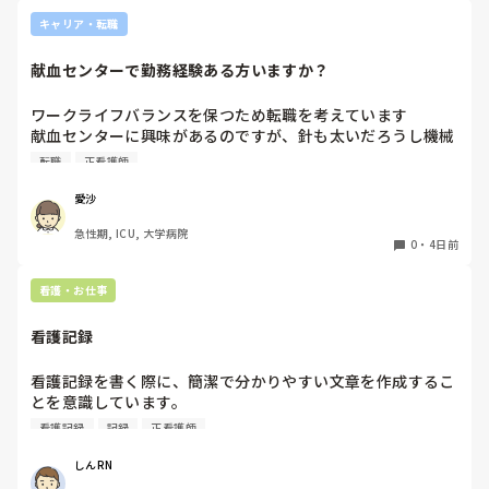
はどのような方法を取られているんでしょうか？
PNSもそうじゃないのも経験している方は、どちらの方が良
キャリア・転職
いと思いますか？
献血センターで勤務経験ある方いますか？
ワークライフバランスを保つため転職を考えています

献血センターに興味があるのですが、針も太いだろうし機械
操作あるしイメージが湧きません

転職
正看護師
経験ある方いましたら、特別なスキルが必要かや働きやすさ
など教えていただきたいです！
愛沙
急性期, ICU, 大学病院
0
・
4日前
看護・お仕事
看護記録
看護記録を書く際に、簡潔で分かりやすい文章を作成するこ
とを意識しています。

しかし忙しい日は、必要な情報を漏れなく記録することとの
看護記録
記録
正看護師
バランスが難しいと感じています。

皆さんは看護記録を効率よく作成するために工夫しているこ
しんRN
とはありますか。