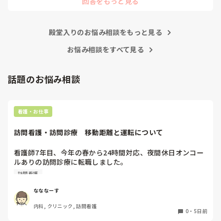
回答をもっと見る
と意見交換を行うべきと思いますよ🎵それに人手が足りないの
ることがどんどん増えていったと思っています。

は昔から口癖のように言われていますよ🎵人手が足りない分は
現在の病棟はスタッフの人数が少ないので、1ペアで患者14
足りるように業務をこなしている人もいます。意欲的でない新
人とか受け持つことも当たり前な感じです。

人も昔からいますのでね🎵とどのつまり看護師が自分の仕事へ
朝の情報収集にも時間がかかり、結果、患者のことがわから
殿堂入りのお悩み相談をもっと見る
の向き合い方になると思いますよ🎵僕は昔の人間なので、昔は
ないという状況になります。新人も放置されるのなら、PNS
良かったよしか言えませんが、今と比べると個人的な動きが多
いと思います。昔は患者様、スタッフ全員に目を配れる人が沢
お悩み相談をすべて見る
の意味があるのか疑問です。

山いて新人の指導もしっかりしていましたし、新人さんも答え
先日も、入職して10ヶ月経つけど造影MRIの検査出しをした
てくれましたよ🎵今のアナタに出来るでしょうか⁉️物事の良し
事がなく、やり方がわからない新人さんが、先輩に「今まで
悪しの批判は簡単です。僕も出来ます。自分で何か解決策があ
話題のお悩み相談
やったことないの！？もう10ヶ月なんだから、未経験なこと
るなら実施してみてはどうでしょうか⁉️そういう事と思います
は自分から積極的に言って！」と言われていて、そんな無茶
よ🎵人の命は地球より重いと言った人がいます。ならば１人で
抱えるのは到底ムリですね🎵ならば皆で抱えましょうね🎵僕の
な…と思いました。

持論ですけど、頑張って👊😆🎵
新人さんが可愛そう、と感じることもある反面、ペアの先輩
看護・お仕事
が何か処置をしているけど、ペアの新人はのんびり記録して
いて、「(処置を)やったことあるの？無いなら見学したほう
訪問看護・訪問診療　移動距離と運転について
がいいんじゃないの？」と声をかけても、「記録終わってな
いんで」と。。。

看護師7年目、今年の春から24時間対応、夜間休日オンコー
早く色々覚えたい！という、意欲があまり感じられず…これ
ルありの訪問診療に転職しました。

はPNS云々よりも、その新人の性格かな？とも思いました
元々就活の際にはエリアは片道30分程度と聞いておりここま
が、ほとんどの新人に当てはまりました。。。時代柄でしょ
訪問看護
で働いてきましたが、もう少しで片道1時間以上かかる市外
うか？？

の田舎にまで患者を受け入れる予定と。

なななーす
私はどちらかといえば、PNSは好きじゃありません。

日頃から運転しているとは言っても、深夜帯や冬道で訪問に
でもPNSでやれというからには、もっと業務量に見合った、
内科, クリニック, 訪問看護
行くのはかなり不安で親からも止められています。

新人を指導しながら業務ができるゆとりが欲しいです。

0
・
5日前
これって当たり前なんでしょうか？また同じような境遇の方