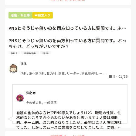
なんで頭回らなかったんだろう😭

市長さんは、

看護・お仕事
👑殿堂入り
患者さんに迷惑かけたわけじゃないから大丈夫、

と慰めてくれましたが、、

PNSとそうじゃ無いのを両方知っている方に質問です。ぶっ
自分が情けなくて情けなくて😭

ちゃけ、どっち...
明日からの勤務が怖い笑

PNSとそうじゃ無いのを両方知っている方に質問です。ぶっ
ちゃけ、どっちがいいですか？

こんなバカな私をせめて笑い飛ばしてください笑
PNS
情報収集
記録
私の病院は３年前からPNSを導入して、一部の病棟はその
後、PNSを廃止しました。

るる
私は、そのPNSを廃止した病棟からまだPNSをやっている病
内科, 消化器内科, 救急科, 病棟, リーダー, 消化器外科, 一般
棟に9月に異動してきました。

8
・
01/26
病院
ぶっちゃけ、新人のレベルにかなりの差が出ているなぁと感
じざるを得ませんでした。

色々な病棟に入院したことのある患者さんも、「(私が異動
洋之助
する前の病棟の方が)新人が患者から見てもよく動けてた
その他の科, 一般病院
よ」と言っていました。

現病棟はPNSだけれども、結局は忙しくて、新人の面倒を見
看護の全体的な方針でPNS導入でしょうけど、職場の性質、性
てられず、清潔ケアや単純に点滴を繋げてくるなど、簡単な
格的なところで合う合わないがあると思いますよ🎵昔は機能
仕事しか新人にさせていませんでした。PNSを廃止した病棟
的、チーム的、混合的と有りましたが、最初は皆さん右往左往
では、イベントは必ずと言っていいほど新人に担当させて、
でした。しかしスムーズに業務をこなしてましたよ。勿論、指
導する事も😉🆗✨でしたよ🎵どうしてもPNSの導入なら皆さん
指導者やリーダーが責任持って指導することで、新人ができ