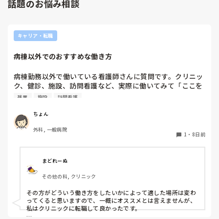
話題のお悩み相談
やったことないの！？もう10ヶ月なんだから、未経験なこと
るなら実施してみてはどうでしょうか⁉️そういう事と思います
は自分から積極的に言って！」と言われていて、そんな無茶
よ🎵人の命は地球より重いと言った人がいます。ならば１人で
抱えるのは到底ムリですね🎵ならば皆で抱えましょうね🎵僕の
な…と思いました。

持論ですけど、頑張って👊😆🎵
新人さんが可愛そう、と感じることもある反面、ペアの先輩
キャリア・転職
が何か処置をしているけど、ペアの新人はのんびり記録して
いて、「(処置を)やったことあるの？無いなら見学したほう
病棟以外でのおすすめな働き方
がいいんじゃないの？」と声をかけても、「記録終わってな
いんで」と。。。

病棟勤務以外で働いている看護師さんに質問です。クリニッ
早く色々覚えたい！という、意欲があまり感じられず…これ
ク、健診、施設、訪問看護など、実際に働いてみて「ここを
はPNS云々よりも、その新人の性格かな？とも思いました
選んで良かった」と思う職場はありますか？仕事内容や残業
が、ほとんどの新人に当てはまりました。。。時代柄でしょ
残業
施設
訪問看護
の有無、お休みの取りやすさも知りたいです。
うか？？

ちょん
私はどちらかといえば、PNSは好きじゃありません。

でもPNSでやれというからには、もっと業務量に見合った、
外科, 一般病院
新人を指導しながら業務ができるゆとりが欲しいです。

1
・
8日前
PNSもそうじゃないのも経験している方は、どちらの方が良
いと思いますか？
まどれーぬ
その他の科, クリニック
その方がどういう働き方をしたいかによって適した場所は変わ
ってくると思いますので、一概にオススメとは言えませんが、
私はクリニックに転職して良かったです。
