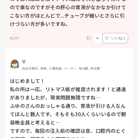
ので楽なのですがその肝心の胃液がなかなか引けて
こない方がほとんどで...チューブが細いとさらに引
けづらい方が多いですね。
01/07
いいね 1
🦊
総合診療科, 病棟, 介護施設, リーダー, 慢性期, 終末期
はじめまして！

私の所は一応、リトマス紙が推奨されます！と通達
がありましたが、現実問題無理ですね…

ふゆのさんのおっしゃる通り、胃液が引ける人なん
てほんと数人です。そもそも30人くらいいるので朝
昼晩全員と考えると…

ですので、毎回の注入前の確認は音、口腔内のとぐ