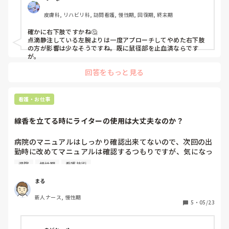
は左下肢を選択しました。

皮膚科, リハビリ科, 訪問看護, 慢性期, 回復期, 終末期
もう一つは左上肢の手背を選ぼうとしたのですが、先輩から
右下肢でいいよ。穿刺したのは関係ないからと言っていまし
確かに右下肢ですかね🤔

た。

点滴静注している左腕よりは一度アプローチしてやめた右下肢
この場合は左上肢よりも右下肢の方が選ぶ部位として正しい
の方が影響は少なそうですね。既に鼠径部を止血済ならです
のでしょうか？
が。
回答をもっと見る
看護・お仕事
線香を立てる時にライターの使用は大丈夫なのか？
病院のマニュアルはしっかり確認出来てないので、次回の出
勤時に改めてマニュアルは確認するつもりですが、気になっ
たので質問させてください。

退院
慢性期
看護技術
先日、霊安室に行く機会があり線香をたてる場面がありまし
まる
た。

新人ナース, 慢性期
私の務める病院では、マッチを使用しての線香なのですが、
5
・
05/23
マッチの使用に慣れていないこともあり、手を火傷しそうに
なりました。
