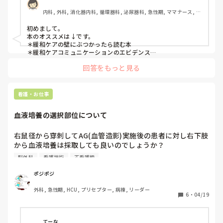
内科, 外科, 消化器内科, 循環器科, 泌尿器科, 急性期, ママナース, 病
棟, 保健師, リーダー, 消化器外科, 一般病院, 慢性期
初めまして。

本のオススメは↓です。

＊緩和ケアの壁にぶつかったら読む本

＊緩和ケアコミュニケーションのエビデンス

とても勉強になったので良かったら読んでみてください。
回答をもっと見る
看護・お仕事
血液培養の選択部位について
右鼠径から穿刺してAG(血管造影)実施後の患者に対し右下肢
から血液培養は採取しても良いのでしょうか？

脳外科
看護技術
正看護師
詳しく言うと血液培養のオーダーがあり、部位選択する際に

右鼠径からのアプローチは困難なため右上肢からアプローチ
ポジポジ
したようだったため右上肢は使用は避けたほうがいいと思い
外科, 急性期, HCU, プリセプター, 病棟, リーダー
ました。

6
・
04/19
右下肢も穿刺した経緯があったため避けた方がいいと思い

左上肢は正中近くに点滴ルートが留置されていました。

左下肢は特に処置やトラブルのない部位だったため1セット
てーな