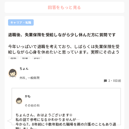
夜勤が身体に合わず、病棟での働き方にも疲れてしまったの
回答をもっと見る
で、日勤のみの働き方ができるところを求めました。

働きたい科が明確だったので、その診療科のクリニックに転職
しようと思いました。

キャリア・転職
日勤のみの働き方になってから、体調はすこぶる良好です
(•̀ω•́)⸝ި ʕᦏ⌎

退職後、失業保険を受給しながら少し休んだ方に質問です
仕事内容も自分に合うところを求めて幾度もクリニックを転々
としました。

残業はどこのクリニックもほとんどありませんでした。

今年いっぱいで退職を考えており、しばらくは失業保険を受
給しながら心身を休めたいと思っています。実際にそのよう
お休みの取りやすさは、クリニックの規模によって異なると思
な過ごし方をされた方は、どのくらい休みましたか？「休ん
います。

保険
副業
給料
で良かったこと」や「こうしておけば良かった」と思うこと
大きなところであれば、その分スタッフの数が多いですし、シ
フト制になったりします。

があれば教えていただきたいです。
ちょん
人数が多いところは比較的お休みも取りやすいのではないかと
思います。

外科, 一般病院
2
・
8日前
私はシフト制は嫌なので、曜日固定のところを選ぶようにして
きました。

これまで勤めてきたクリニックは、看護師が二人体制で全体の
かも
スタッフ数も少ないところがほとんどでした。

必要最低限の人員しかいないので、誰か一人でも休まれたら困
その他の科
るという状況のため、お休みが取りやすい環境ではなかったで
すね(´･ω･`; )

ちょんさん、おはようございます🌞

私の話で参考になるかわかりませんが…

でも年間休日が多いところを選ぶようにしていますので、お休
今から7、8年前に十数年勤めた職場を親の介護のこともあり退
みが少なくてつらいと思ったことはないです。

職しました
