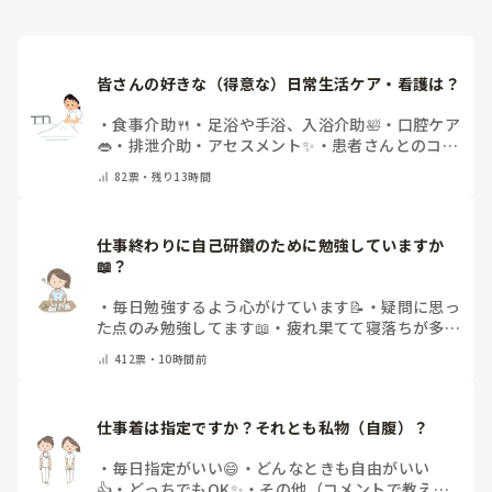
皆さんの好きな（得意な）日常生活ケア・看護は？
・
食事介助🍴
・
足浴や手浴、入浴介助🛀
・
口腔ケア
👄
・
排泄介助・アセスメント✨
・
患者さんとのコミ
ュニケーション😊
・
特にない
・
その他（コメント
82
票・
残り13時間
で教えてください）
仕事終わりに自己研鑽のために勉強していますか
📖？
・
毎日勉強するよう心がけています📝
・
疑問に思っ
た点のみ勉強してます📖
・
疲れ果てて寝落ちが多い
なぁ…😅
・
休日にまとめてやりますっ❕
・
その他
412
票・
10時間前
（コメントで教えてください）
仕事着は指定ですか？それとも私物（自腹）？
・
毎日指定がいい😄
・
どんなときも自由がいい
👍
・
どっちでもOK✨
・
その他（コメントで教えて