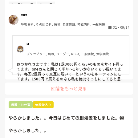
自費購入するナースシューズ(職場で使用してる靴)っていく
ナースシューズ
シューズ
らくらいのものをどのくらいの期間使用していますか？

one
わたしの職場の指定は「白のスニーカー」。

呼吸器科, その他の科, 病棟, 老健施設, 神経内科, 一般病院
すぐに汚くなるので1,500円は絶対に超えたくない思いがあ
32
・
09/24
り笑、商店街の靴屋さんやネットで安く見つけた時に買って
半年〜1年未満で交換しています。

M
職場の人が「ナースシューズに3000円以上は出せない」っ
プリセプター, 病棟, リーダー, NICU, 一般病院, 大学病院
て言ってて、わたしの倍額は出せるのか！とびっくりしたの
で、世の皆さんはどうなのかなと…🤔
おつかれさまです！私は1足3000円くらいのものをサイト買っ
てます。oneさんと同じく半年〜1年いかないくらい履いてま
す。毎回2足買って交互に履いて…というのをルーティンにし
てます。1500円で買えるのなら私も絶対そっちにしてると思う
ので良い買い物されてて羨ましいです！(笑)
回答をもっと見る
看護・お仕事
👑殿堂入り
やらかしました。。今日はじめての創処置をしました。物品
で滅菌の鑷子やハ...
やらかしました。。
