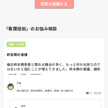
回答を投稿する
「看護技術」のお悩み相談
看護・お仕事
終末期の看護
最近終末期患者と関わる機会が多く、もっと何か出来たので
はないかと悩むことが増えてきました。終末期の看護、緩和
ケアについて学びを深めていきたいと思っているのですがお
終末期
研修
看護技術
うな
消化器内科, 耳鼻咽喉科, 皮膚科, 病棟, 消化器外科
2
・
02/23
さけ