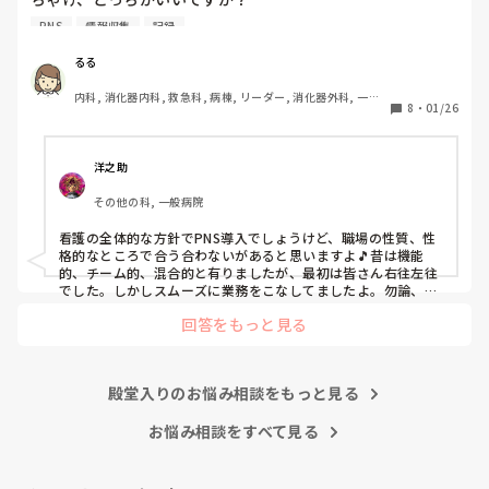
こんなバカな私をせめて笑い飛ばしてください笑
PNS
情報収集
記録
私の病院は３年前からPNSを導入して、一部の病棟はその
後、PNSを廃止しました。

るる
私は、そのPNSを廃止した病棟からまだPNSをやっている病
内科, 消化器内科, 救急科, 病棟, リーダー, 消化器外科, 一般
棟に9月に異動してきました。

8
・
01/26
病院
ぶっちゃけ、新人のレベルにかなりの差が出ているなぁと感
じざるを得ませんでした。

色々な病棟に入院したことのある患者さんも、「(私が異動
洋之助
する前の病棟の方が)新人が患者から見てもよく動けてた
その他の科, 一般病院
よ」と言っていました。

現病棟はPNSだけれども、結局は忙しくて、新人の面倒を見
看護の全体的な方針でPNS導入でしょうけど、職場の性質、性
てられず、清潔ケアや単純に点滴を繋げてくるなど、簡単な
格的なところで合う合わないがあると思いますよ🎵昔は機能
仕事しか新人にさせていませんでした。PNSを廃止した病棟
的、チーム的、混合的と有りましたが、最初は皆さん右往左往
では、イベントは必ずと言っていいほど新人に担当させて、
でした。しかしスムーズに業務をこなしてましたよ。勿論、指
導する事も😉🆗✨でしたよ🎵どうしてもPNSの導入なら皆さん
指導者やリーダーが責任持って指導することで、新人ができ
回答をもっと見る
と意見交換を行うべきと思いますよ🎵それに人手が足りないの
ることがどんどん増えていったと思っています。

は昔から口癖のように言われていますよ🎵人手が足りない分は
現在の病棟はスタッフの人数が少ないので、1ペアで患者14
足りるように業務をこなしている人もいます。意欲的でない新
人とか受け持つことも当たり前な感じです。

人も昔からいますのでね🎵とどのつまり看護師が自分の仕事へ
朝の情報収集にも時間がかかり、結果、患者のことがわから
殿堂入りのお悩み相談をもっと見る
の向き合い方になると思いますよ🎵僕は昔の人間なので、昔は
ないという状況になります。新人も放置されるのなら、PNS
良かったよしか言えませんが、今と比べると個人的な動きが多
いと思います。昔は患者様、スタッフ全員に目を配れる人が沢
お悩み相談をすべて見る
の意味があるのか疑問です。

山いて新人の指導もしっかりしていましたし、新人さんも答え
先日も、入職して10ヶ月経つけど造影MRIの検査出しをした
てくれましたよ🎵今のアナタに出来るでしょうか⁉️物事の良し
事がなく、やり方がわからない新人さんが、先輩に「今まで
悪しの批判は簡単です。僕も出来ます。自分で何か解決策があ