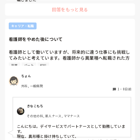
期限を決めて休んだわけではなかったので気づいたら4年も休
私は既婚ですが子どもがいないのと、自分の体調不良とかもほ
回答をもっと見る
んでいました💧

ぼほぼないので、

休職後1年余りで親の介護が終わったのですが

急なお休みが取れなくても別に困らないのかもしれません。
たまたまその4年がコロナと丸被りして旅行にも行けず、友達
と会うことすらままならず、な感じでした

キャリア・転職
ただ、元々家にいるのが苦痛になるタイプではなかったので主
婦生活満喫しまくりました（笑）

看護師をやめた後について
なのでよかったことといったら

親を看取れたこと、主婦生活満喫できてゆっくり休めたことで
すかね〜

看護師として働いていますが、将来的に違う仕事にも挑戦し
こうしておけば良かった、はあまり浮かばないのですがパソコ
てみたいと考えています。看護師から異業種へ転職された方
ンを習っていたらよかったかなと思うくらいですかね

がいましたら、転職理由や今のお仕事の働きやすさ、収入面
看護師してると時に長い休みが必要な時もあると思います

副業
パート
給料
などを教えていただけると参考になります。
ちょんさんもちょんさんがもう大丈夫かな、と思えるくらいま
でゆっくりされたらいいのではないかと思います😊

ちょん
なが〜いお休み、サイコーですよ👍️
外科, 一般病院
1
・
8日前
きなこもち
その他の科, 新人ナース, ママナース
こんにちは。デイサービスでパートナースとして勤務していま
す。

現在、異形種と掛け持ちしていて、
