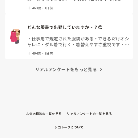
ください）
463
票・
1日前
どんな服装で出勤していますか…？😊
・
仕事用で規定された服装がある
・
できるだけオシ
ャレに
・
ダル着で行く
・
着替えやすさ重視です
・
病
院のユニフォームそのまま
・
その時によって様々
・
494
票・
2日前
その他(コメントで教えてください)
リアルアンケートをもっと見る
お悩み相談の一覧を見る
リアルアンケートの一覧を見る
シゴトークについて