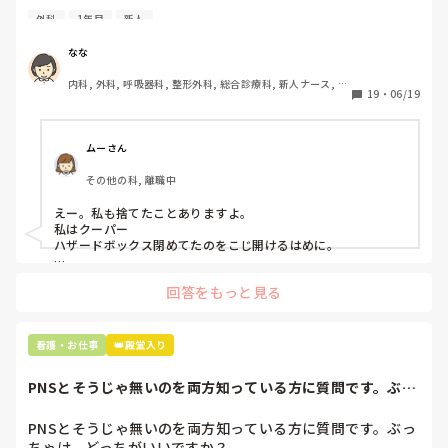
今日はじめての創処置をしました。

外科
1年目
新人
物品で滅菌の鑷子やハサミを使ったのですが、

ゴミと一緒に、ノリで鑷子達を捨てました。。

なな
患者に使用した物品は使い捨て、という認識が頭の中にあっ
内科, 外科, 呼吸器科, 整形外科, 総合診療科, 新人ナース, 脳
て…。

19
・
06/19
神経外科, 慢性期, 回復期
プリセプターに

「普通鑷子捨てる！？明らかに使い捨てて良いような安物じ
ムーさん
ゃないよね？」

その他の科, 離職中
「そんなミスした新人、あなたが初めてだよ」

と言われました。。

えー。私も捨てたことありますよ。

私はクーパー

たしかに、よくよく考えてみれば

ハザードボックス閉めてたのをこじ開けるはめに。

手術室で使った物品も全部滅菌して使いまわすし、

これは私じゃないけど、患者さんのガラケーを洗濯ものと一緒
滅菌の種類とかも学校で習ったはずなのに

回答をもっと見る
に出しちゃったり。(これは問題か💦)
なんで頭回らなかったんだろう😭

市長さんは、

看護・お仕事
👑殿堂入り
患者さんに迷惑かけたわけじゃないから大丈夫、

と慰めてくれましたが、、

PNSとそうじゃ無いのを両方知っている方に質問です。ぶっ
自分が情けなくて情けなくて😭

ちゃけ、どっち...
明日からの勤務が怖い笑

PNSとそうじゃ無いのを両方知っている方に質問です。ぶっ
ちゃけ、どっちがいいですか？
