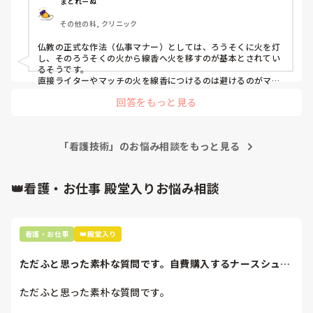
そこで、マッチではなくライターを出来れば使用したいで
まどれーぬ
す。

その他の科, クリニック
ライターの使用は一般常識としては許容範囲なのか否かを教
えて欲しいです。
仏教の正式な作法（仏事マナー）としては、ろうそくに火を灯
し、そのろうそくの火から線香へ火を移すのが基本とされてい
るそうです。

直接ライターやマッチの火を線香につけるのは避けるのがマナ
ーだそうですよ。
回答をもっと見る
「看護技術」のお悩み相談をもっと見る
👑看護・お仕事 殿堂入りお悩み相談
看護・お仕事
👑殿堂入り
ただふと思った素朴な質問です。自費購入するナースシュー
ズ(職場で使用し...
ただふと思った素朴な質問です。
