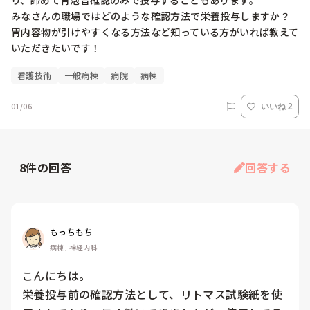
り、諦めて胃泡音確認のみで投与することもあります。

みなさんの職場ではどのような確認方法で栄養投与しますか？
胃内容物が引けやすくなる方法など知っている方がいれば教えて
いただきたいです！
看護技術
一般病棟
病院
病棟
01/06
いいね 2
8
件の回答
回答する
もっちもち
病棟, 神経内科
こんにちは。

栄養投与前の確認方法として、リトマス試験紙を使