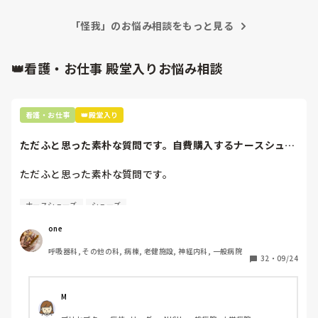
意を唱えた側が煙たがられたり異端扱いを受けたりします(´<_
｀ 　)

「怪我」のお悩み相談をもっと見る
正直者が馬鹿を見る嫌な世の中です😮‍💨

その職場に居づらくなったりしたくないのであれば、

👑看護・お仕事 殿堂入りお悩み相談
黙っている方が賢明なんだと思います(　´Α｀)
看護・お仕事
👑殿堂入り
ただふと思った素朴な質問です。自費購入するナースシュー
ズ(職場で使用し...
ただふと思った素朴な質問です。

自費購入するナースシューズ(職場で使用してる靴)っていく
ナースシューズ
シューズ
らくらいのものをどのくらいの期間使用していますか？

one
わたしの職場の指定は「白のスニーカー」。

呼吸器科, その他の科, 病棟, 老健施設, 神経内科, 一般病院
すぐに汚くなるので1,500円は絶対に超えたくない思いがあ
32
・
09/24
り笑、商店街の靴屋さんやネットで安く見つけた時に買って
半年〜1年未満で交換しています。

M
職場の人が「ナースシューズに3000円以上は出せない」っ