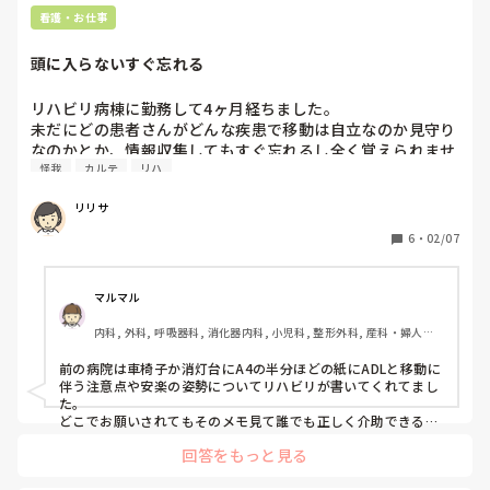
看護・お仕事
頭に入らないすぐ忘れる
リハビリ病棟に勤務して4ヶ月経ちました。

未だにどの患者さんがどんな疾患で移動は自立なのか見守り
なのかとか、情報収集してもすぐ忘れるし全く覚えられませ
怪我
カルテ
リハ
ん。

昨日夜勤した時も、患者さんがトイレに行くのに自室トイレ
リリサ
に車椅子だと思って連れていったら身障者用トイレに車椅子
で連れていかなきゃいけなかったことを後で知りました。

6
・
02/07
怪我がなくて良かったものの、昼と夜時間帯によってADL動
作は違うし、ずっと一緒のADLならまだしも回復に伴って
ADLは変化していきいつの間にかまた動作方法が変わってま
マルマル
す。

内科, 外科, 呼吸器科, 消化器内科, 小児科, 整形外科, 産科・婦人科, 
全く追いつきません。どうやって覚えたらいいんでしょう…
耳鼻咽喉科, 皮膚科, 泌尿器科, リハビリ科, 救急科, 急性期, 超急性
ずっとPCカルテとにらめっこしてますが覚えられる気がし
期, ICU, CCU, HCU, プリセプター, 病棟, リーダー, 神経内科, 脳神
前の病院は車椅子か消灯台にA4の半分ほどの紙にADLと移動に
ません…要領も悪く仕事ができない自分に嫌になります…
経外科, GCU, 消化器外科, 一般病院, 大学病院, 慢性期, 終末期, オ
伴う注意点や安楽の姿勢についてリハビリが書いてくれてまし
ペ室
た。

どこでお願いされてもそのメモ見て誰でも正しく介助できるよ
うにでした。

回答をもっと見る
他の人からメモが見れないように車椅子のポケット、消灯台の
中とか工夫してたのを思い出します。