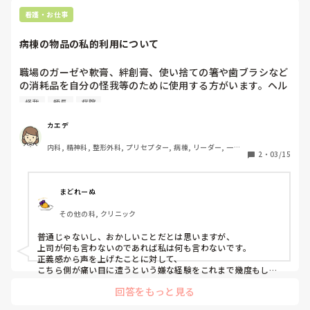
看護・お仕事
病棟の物品の私的利用について
職場のガーゼや軟膏、絆創膏、使い捨ての箸や歯ブラシなど
の消耗品を自分の怪我等のために使用する方がいます。ヘル
パーに限っては看護師に処置まで依頼します。

怪我
師長
病院
これは横領なのでは？と疑問です。

師長等もその場にいましたが何も言いません。でも普段から
カエデ
コスト意識を持つように言われます。これって普通ですか？
内科, 精神科, 整形外科, プリセプター, 病棟, リーダー, 一般
2
・
03/15
病院, 慢性期
まどれーぬ
その他の科, クリニック
普通じゃないし、おかしいことだとは思いますが、

上司が何も言わないのであれば私は何も言わないです。

正義感から声を上げたことに対して、

こちら側が痛い目に遭うという嫌な経験をこれまで幾度もして
いるためです(´<_｀ 　)

回答をもっと見る
大勢の人が良しとしていることに対し、
