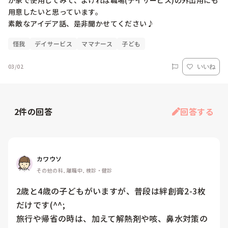
が家で使用してみて、よければ職場(デイサービス)の外出用にも
用意したいと思っています。

素敵なアイデア話、是非聞かせてください♪
怪我
デイサービス
ママナース
子ども
03/02
いいね
2
件の回答
回答する
カワウソ
その他の科, 離職中, 検診・健診
2歳と4歳の子どもがいますが、普段は絆創膏2-3枚
だけです(^^;

旅行や帰省の時は、加えて解熱剤や咳、鼻水対策の