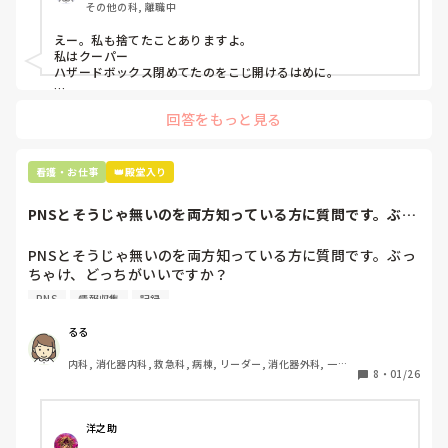
その他の科, 離職中
「そんなミスした新人、あなたが初めてだよ」

と言われました。。

えー。私も捨てたことありますよ。

私はクーパー

たしかに、よくよく考えてみれば

ハザードボックス閉めてたのをこじ開けるはめに。

手術室で使った物品も全部滅菌して使いまわすし、

これは私じゃないけど、患者さんのガラケーを洗濯ものと一緒
滅菌の種類とかも学校で習ったはずなのに

回答をもっと見る
に出しちゃったり。(これは問題か💦)
なんで頭回らなかったんだろう😭

市長さんは、

看護・お仕事
👑殿堂入り
患者さんに迷惑かけたわけじゃないから大丈夫、

と慰めてくれましたが、、

PNSとそうじゃ無いのを両方知っている方に質問です。ぶっ
自分が情けなくて情けなくて😭

ちゃけ、どっち...
明日からの勤務が怖い笑

PNSとそうじゃ無いのを両方知っている方に質問です。ぶっ
ちゃけ、どっちがいいですか？

こんなバカな私をせめて笑い飛ばしてください笑
PNS
情報収集
記録
私の病院は３年前からPNSを導入して、一部の病棟はその
後、PNSを廃止しました。

るる
私は、そのPNSを廃止した病棟からまだPNSをやっている病
内科, 消化器内科, 救急科, 病棟, リーダー, 消化器外科, 一般
棟に9月に異動してきました。

8
・
01/26
病院
ぶっちゃけ、新人のレベルにかなりの差が出ているなぁと感
じざるを得ませんでした。

色々な病棟に入院したことのある患者さんも、「(私が異動
洋之助
する前の病棟の方が)新人が患者から見てもよく動けてた