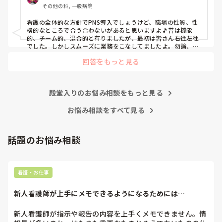
その他の科, 一般病院
よ」と言っていました。

現病棟はPNSだけれども、結局は忙しくて、新人の面倒を見
看護の全体的な方針でPNS導入でしょうけど、職場の性質、性
てられず、清潔ケアや単純に点滴を繋げてくるなど、簡単な
格的なところで合う合わないがあると思いますよ🎵昔は機能
仕事しか新人にさせていませんでした。PNSを廃止した病棟
的、チーム的、混合的と有りましたが、最初は皆さん右往左往
では、イベントは必ずと言っていいほど新人に担当させて、
でした。しかしスムーズに業務をこなしてましたよ。勿論、指
導する事も😉🆗✨でしたよ🎵どうしてもPNSの導入なら皆さん
指導者やリーダーが責任持って指導することで、新人ができ
回答をもっと見る
と意見交換を行うべきと思いますよ🎵それに人手が足りないの
ることがどんどん増えていったと思っています。

は昔から口癖のように言われていますよ🎵人手が足りない分は
現在の病棟はスタッフの人数が少ないので、1ペアで患者14
足りるように業務をこなしている人もいます。意欲的でない新
人とか受け持つことも当たり前な感じです。

人も昔からいますのでね🎵とどのつまり看護師が自分の仕事へ
朝の情報収集にも時間がかかり、結果、患者のことがわから
殿堂入りのお悩み相談をもっと見る
の向き合い方になると思いますよ🎵僕は昔の人間なので、昔は
ないという状況になります。新人も放置されるのなら、PNS
良かったよしか言えませんが、今と比べると個人的な動きが多
いと思います。昔は患者様、スタッフ全員に目を配れる人が沢
お悩み相談をすべて見る
の意味があるのか疑問です。

山いて新人の指導もしっかりしていましたし、新人さんも答え
先日も、入職して10ヶ月経つけど造影MRIの検査出しをした
てくれましたよ🎵今のアナタに出来るでしょうか⁉️物事の良し
事がなく、やり方がわからない新人さんが、先輩に「今まで
悪しの批判は簡単です。僕も出来ます。自分で何か解決策があ
話題のお悩み相談
やったことないの！？もう10ヶ月なんだから、未経験なこと
るなら実施してみてはどうでしょうか⁉️そういう事と思います
は自分から積極的に言って！」と言われていて、そんな無茶
よ🎵人の命は地球より重いと言った人がいます。ならば１人で
抱えるのは到底ムリですね🎵ならば皆で抱えましょうね🎵僕の
な…と思いました。

持論ですけど、頑張って👊😆🎵
新人さんが可愛そう、と感じることもある反面、ペアの先輩
看護・お仕事
が何か処置をしているけど、ペアの新人はのんびり記録して
いて、「(処置を)やったことあるの？無いなら見学したほう
新人看護師が上手にメモできるようになるためには…
がいいんじゃないの？」と声をかけても、「記録終わってな
いんで」と。。。

新人看護師が指示や報告の内容を上手くメモできません。情
早く色々覚えたい！という、意欲があまり感じられず…これ