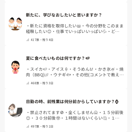
新たに、学びなおしたいと思いますか？
・
新たに資格を取得したい📖
・
今の分野をこのまま
経験したい😊
・
仕事でいっぱいいっぱい💦
・
どん
な自分になりたいか探し中🧐
・
その他（コメントで
417
票・
残り4日
教えてください）
夏に食べたいものは何ですか？🍉
・
スイカ🍉
・
アイス🍦
・
そうめん🥢
・
かき氷🍧
・
焼
肉（BBQ)🍖
・
ウナギ🐟
・
その他(コメントで教え
てください)
468
票・
残り3日
日勤の時、前残業は何分前からしていますか？⌚
・
禁止されてます🚫
・
全くしません🙅
・
１５分前後
😊
・
３０分前後🤓
・
１時間はないくらい🤔
・
１時
間以上…😨
・
その他（コメントで教えて下さい）
497
票・
残り2日