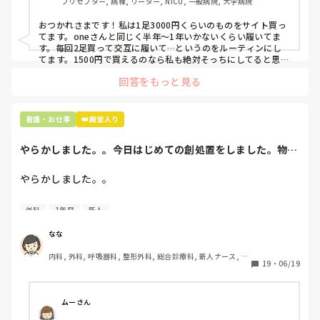
プリセプター, 病棟, リーダー, NICU, 一般病院, 大学病院
て言ってて、わたしの倍額は出せるのか！とびっくりしたの
で、世の皆さんはどうなのかなと…🤔
おつかれさまです！私は1足3000円くらいのものをサイト買っ
てます。oneさんと同じく半年〜1年いかないくらい履いてま
す。毎回2足買って交互に履いて…というのをルーティンにし
てます。1500円で買えるのなら私も絶対そっちにしてると思う
ので良い買い物されてて羨ましいです！(笑)
回答をもっと見る
看護・お仕事
👑殿堂入り
やらかしました。。今日はじめての創処置をしました。物品
で滅菌の鑷子やハ...
やらかしました。。

今日はじめての創処置をしました。

外科
1年目
新人
物品で滅菌の鑷子やハサミを使ったのですが、

ゴミと一緒に、ノリで鑷子達を捨てました。。

なな
患者に使用した物品は使い捨て、という認識が頭の中にあっ
内科, 外科, 呼吸器科, 整形外科, 総合診療科, 新人ナース, 脳
て…。

19
・
06/19
神経外科, 慢性期, 回復期
プリセプターに

「普通鑷子捨てる！？明らかに使い捨てて良いような安物じ
ムーさん
ゃないよね？」
