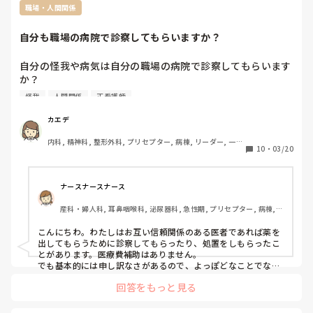
職場・人間関係
自分も職場の病院で診察してもらいますか？
自分の怪我や病気は自分の職場の病院で診察してもらいます
か？

怪我
人間関係
正看護師
うちは診療科はそんなに多くないのですが、職員は割と職場
で診察してもらってるようです。なんなら仕事時間に先生に
カエデ
電話して処方を貰ってる人もいて、予約や待ち時間もなくて
内科, 精神科, 整形外科, プリセプター, 病棟, リーダー, 一般
楽で良さそうだなと思う反面、日々指示を貰ったりする医師
10
・
03/20
病院, 慢性期
や院長などの上司に診察して貰ったり相談することへの抵抗
感もあります。

病院によっては医療費補助なんかも出るみたいですが、うち
ナースナースナース
はありません。医療費を次回のお給料から天引きできる程度
産科・婦人科, 耳鼻咽喉科, 泌尿器科, 急性期, プリセプター, 病棟, 
です。

消化器外科, 一般病院, オペ室
こんにちわ。わたしはお互い信頼関係のある医者であれば薬を
みなさんはどうされてますか？
出してもらうために診察してもらったり、処置をしもらったこ
とがあります。医療費補助はありません。

でも基本的には申し訳なさがあるので、よっぽどなことでない
限りは他院に受診します。
回答をもっと見る