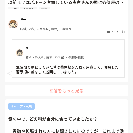
以前まではバルーン留置している患者さんの尿は各部屋のト
イレに破棄する形でしたが、感染予防上汚物処理室でのみ破
手技
正看護師
病棟
棄に代わり1人ウロバッグ空っぽにしたらその尿はすぐに汚
物処理室に持っていくという非効率な方法になってます。尿
ぷー
破棄人数は10人近くになるので病室と汚物処理室を10往復
内科, 外科, 泌尿器科, 病棟, 一般病院
する形に。結果尿破棄に時間がかかってます。

4
・
3日前
以前の病院では尿破棄用ワゴン下段に蓄尿袋を患者さん分セ
ットしワゴン下段に乗せて破棄していき最後まとめて汚物処
理室で破棄してたのでその方法はダメなのか？と疑問抱いて
ま
ます。もちろん汚物見えないようワゴンにカバーする等対策
産科・婦人科, 病棟, オペ室, 小規模多機能
して。

皆さんの病棟ではどのような方法取られてますか？
急性期で勤務していた時は蓄尿瓶を人数分用意して、使用した
蓄尿瓶に蓋をして巡回していました。
回答をもっと見る
キャリア・転職
働く中で、どの科が自分に合っていましたか？
　異動や転職された方にお聞きしたいのですが、これまで働