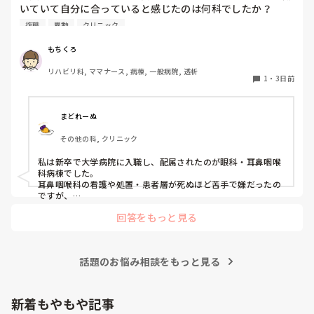
いていて自分に合っていると感じたのは何科でしたか？

また、どんなところが合っていると感じましたか？

復職
異動
クリニック
私はこれまで脳神経外科、リハビリ科、透析室と経験しまし
もちくろ
たが、どこもしっくり来なくて悩んでいます…。次回の転職
リハビリ科, ママナース, 病棟, 一般病院, 透析
の参考にさせていただきたいです😭
1
・
3日前
まどれーぬ
その他の科, クリニック
私は新卒で大学病院に入職し、配属されたのが眼科・耳鼻咽喉
科病棟でした。

耳鼻咽喉科の看護や処置・患者層が死ぬほど苦手で嫌だったの
ですが、

眼科は自分に合っていて好きだったので、そこからずーっと眼
回答をもっと見る
科で働いています。

大学病院に在籍していると必ず異動があるため、永遠に眼科病
棟に居続けることは不可能なので、

話題のお悩み相談をもっと見る
異動の声がかかる前に眼科クリニックに転職しました。

そこから先は何か所か眼科クリニックを転々として今の職場に
至る、という感じです。
新着もやもや記事