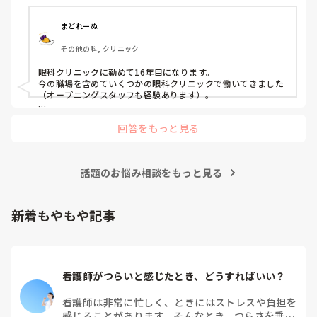
長文の質問失礼します🙇‍♀️
まどれーぬ
その他の科, クリニック
眼科クリニックに勤めて16年目になります。

今の職場を含めていくつかの眼科クリニックで働いてきました
（オープニングスタッフも経験あります）。

一口に眼科と言ってもクリニックの規模や事業内容は様々なの
回答をもっと見る
で、

それによって看護師の業務内容も異なってきます。

●クリニックの規模（入院設備の有無）

話題のお悩み相談をもっと見る
●1日の患者来院数

●OPEを行っているか否か

●OPEを行っているのであれば、なんのOPEを行っているのか
（白内障、緑内障、硝子体手術etc.）

新着もやもや記事
●1日のOPE件数

●コンタクトレンズの取り扱いの有無

●美容も行っているか否か etc.

眼科において看護師が求められるのは、OPEをやっているとこ
看護師がつらいと感じたとき、どうすればいい？
ろがほとんどです。

OPEがなければ、看護師が不在でも業務が十分成り立つからで
す。

看護師は非常に忙しく、ときにはストレスや負担を
感じることがあります。そんなとき、つらさを乗り