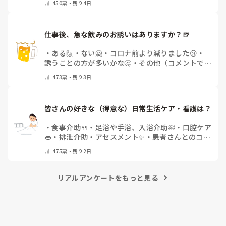
450
票・
残り4日
仕事後、急な飲みのお誘いはありますか？🍺
・
ある🙋
・
ない🙅
・
コロナ前より減りました😢
・
誘うことの方が多いかな🤔
・
その他（コメントで教
えてください）
473
票・
残り3日
皆さんの好きな（得意な）日常生活ケア・看護は？
・
食事介助🍴
・
足浴や手浴、入浴介助🛀
・
口腔ケア
👄
・
排泄介助・アセスメント✨
・
患者さんとのコミ
ュニケーション😊
・
特にない
・
その他（コメント
475
票・
残り2日
で教えてください）
リアルアンケートをもっと見る