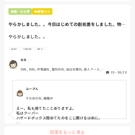
看護・お仕事
👑殿堂入り
やらかしました。。今日はじめての創処置をしました。物品
で滅菌の鑷子やハ...
やらかしました。。

今日はじめての創処置をしました。

外科
1年目
新人
物品で滅菌の鑷子やハサミを使ったのですが、

ゴミと一緒に、ノリで鑷子達を捨てました。。

なな
患者に使用した物品は使い捨て、という認識が頭の中にあっ
内科, 外科, 呼吸器科, 整形外科, 総合診療科, 新人ナース, 脳
て…。

19
・
06/19
神経外科, 慢性期, 回復期
プリセプターに

「普通鑷子捨てる！？明らかに使い捨てて良いような安物じ
ムーさん
ゃないよね？」

その他の科, 離職中
「そんなミスした新人、あなたが初めてだよ」

と言われました。。

えー。私も捨てたことありますよ。

私はクーパー

たしかに、よくよく考えてみれば

ハザードボックス閉めてたのをこじ開けるはめに。

手術室で使った物品も全部滅菌して使いまわすし、

これは私じゃないけど、患者さんのガラケーを洗濯ものと一緒
滅菌の種類とかも学校で習ったはずなのに

回答をもっと見る
に出しちゃったり。(これは問題か💦)
なんで頭回らなかったんだろう😭
