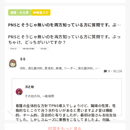
市長さんは、

看護・お仕事
👑殿堂入り
患者さんに迷惑かけたわけじゃないから大丈夫、

と慰めてくれましたが、、

PNSとそうじゃ無いのを両方知っている方に質問です。ぶっ
自分が情けなくて情けなくて😭

ちゃけ、どっち...
明日からの勤務が怖い笑

PNSとそうじゃ無いのを両方知っている方に質問です。ぶっ
ちゃけ、どっちがいいですか？

こんなバカな私をせめて笑い飛ばしてください笑
PNS
情報収集
記録
私の病院は３年前からPNSを導入して、一部の病棟はその
後、PNSを廃止しました。

るる
私は、そのPNSを廃止した病棟からまだPNSをやっている病
内科, 消化器内科, 救急科, 病棟, リーダー, 消化器外科, 一般
棟に9月に異動してきました。

8
・
01/26
病院
ぶっちゃけ、新人のレベルにかなりの差が出ているなぁと感
じざるを得ませんでした。

色々な病棟に入院したことのある患者さんも、「(私が異動
洋之助
する前の病棟の方が)新人が患者から見てもよく動けてた
その他の科, 一般病院
よ」と言っていました。

現病棟はPNSだけれども、結局は忙しくて、新人の面倒を見
看護の全体的な方針でPNS導入でしょうけど、職場の性質、性
てられず、清潔ケアや単純に点滴を繋げてくるなど、簡単な
格的なところで合う合わないがあると思いますよ🎵昔は機能
仕事しか新人にさせていませんでした。PNSを廃止した病棟
的、チーム的、混合的と有りましたが、最初は皆さん右往左往
では、イベントは必ずと言っていいほど新人に担当させて、
でした。しかしスムーズに業務をこなしてましたよ。勿論、指
導する事も😉🆗✨でしたよ🎵どうしてもPNSの導入なら皆さん
指導者やリーダーが責任持って指導することで、新人ができ
回答をもっと見る
と意見交換を行うべきと思いますよ🎵それに人手が足りないの