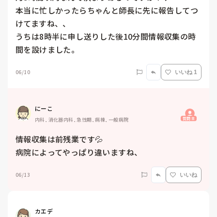
本当に忙しかったらちゃんと師長に先に報告してつ
けてますね、、

うちは8時半に申し送りした後10分間情報収集の時
06/10
いいね 1
にーこ
質問主
内科, 消化器内科, 急性期, 病棟, 一般病院
情報収集は前残業です💦

病院によってやっぱり違いますね、
06/13
いいね
カエデ