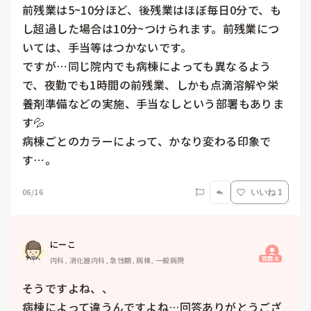
前残業は5~10分ほど、後残業はほぼ毎日0分で、も
し超過した場合は10分~つけられます。前残業につ
いては、手当等はつかないです。

ですが⋯同じ院内でも病棟によっても異なるよう
で、夜勤でも1時間の前残業、しかも点滴溶解や栄
養剤準備などの実施、手当なしという部署もありま
す💦

病棟ごとのカラーによって、かなり変わる印象で
す⋯。
06/16
いいね 1
にーこ
質問主
内科, 消化器内科, 急性期, 病棟, 一般病院
そうですよね、、

病棟によって違うんですよね…回答ありがとうござ