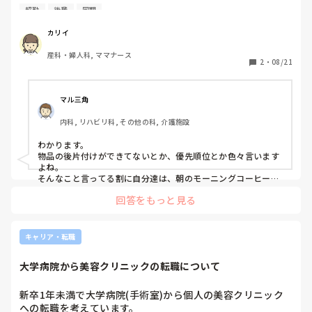
で詳細は知らず。）

超勤
後輩
同期
⇨先輩のした電話対応を私にどうしろと？

・看護師2人助産師3人いるのに、日勤であった分娩3件すべ
カリイ
て私がとり、褥婦も2人みた。私1人だけ超勤。次の日、名指
産科・婦人科, ママナース
しで分娩室の物品がいろいろ足りない、補充しろって言われ
2
・
08/21
た。

⇨は？暇なやついくらでもいただろ。

・「この洗いかけは使うの？しまうの？」「これどうなって
マル三角
るの？」⇨お前の受け持ち対応して、中断してんだよ。

内科, リハビリ科, その他の科, 介護施設
何から何まで一言いわれて、本当に嫌。

わかります。

同期や後輩がメンタルですぐ休むから誰もダメだししない
物品の後片付けができてないとか、優先順位とか色々言います
し。私にあたるの辞めて欲しい。　

よね。

そんなこと言ってる割に自分達は、朝のモーニングコーヒーと
か飲んでますよ。

回答をもっと見る
他の病院で看護部長してたかたは、さぞ暇なんでしょうね！
キャリア・転職
大学病院から美容クリニックの転職について
新卒1年未満で大学病院(手術室)から個人の美容クリニック
への転職を考えています。
