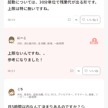
超勤については、30分単位で残業代が出る形です。
上限は特に無いですね。
06/10
いいね 1
にーこ
質問主
内科, 消化器内科, 急性期, 病棟, 一般病院
上限ないんですね、、

参考になりました！
06/13
いいね
こち
外科, 救急科, 超急性期, ICU, HCU, プリセプター, ママナース, 病棟, リ
ーダー, 一般病院
月5時間以内なんて決まりあるのですか？💦
