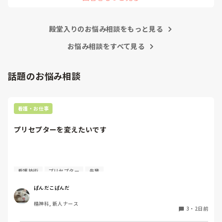
ることがどんどん増えていったと思っています。

は昔から口癖のように言われていますよ🎵人手が足りない分は
現在の病棟はスタッフの人数が少ないので、1ペアで患者14
足りるように業務をこなしている人もいます。意欲的でない新
人とか受け持つことも当たり前な感じです。

人も昔からいますのでね🎵とどのつまり看護師が自分の仕事へ
朝の情報収集にも時間がかかり、結果、患者のことがわから
殿堂入りのお悩み相談をもっと見る
の向き合い方になると思いますよ🎵僕は昔の人間なので、昔は
ないという状況になります。新人も放置されるのなら、PNS
良かったよしか言えませんが、今と比べると個人的な動きが多
いと思います。昔は患者様、スタッフ全員に目を配れる人が沢
お悩み相談をすべて見る
の意味があるのか疑問です。

山いて新人の指導もしっかりしていましたし、新人さんも答え
先日も、入職して10ヶ月経つけど造影MRIの検査出しをした
てくれましたよ🎵今のアナタに出来るでしょうか⁉️物事の良し
事がなく、やり方がわからない新人さんが、先輩に「今まで
悪しの批判は簡単です。僕も出来ます。自分で何か解決策があ
話題のお悩み相談
やったことないの！？もう10ヶ月なんだから、未経験なこと
るなら実施してみてはどうでしょうか⁉️そういう事と思います
は自分から積極的に言って！」と言われていて、そんな無茶
よ🎵人の命は地球より重いと言った人がいます。ならば１人で
抱えるのは到底ムリですね🎵ならば皆で抱えましょうね🎵僕の
な…と思いました。

持論ですけど、頑張って👊😆🎵
新人さんが可愛そう、と感じることもある反面、ペアの先輩
看護・お仕事
が何か処置をしているけど、ペアの新人はのんびり記録して
いて、「(処置を)やったことあるの？無いなら見学したほう
プリセプターを変えたいです
がいいんじゃないの？」と声をかけても、「記録終わってな
いんで」と。。。

早く色々覚えたい！という、意欲があまり感じられず…これ
はPNS云々よりも、その新人の性格かな？とも思いました
質問失礼します。

が、ほとんどの新人に当てはまりました。。。時代柄でしょ
看護技術
プリセプター
先輩
うか？？

4月に入職してまだ少ししか経っていないのですが、プリセ
ぱんだこぱんだ
私はどちらかといえば、PNSは好きじゃありません。

プターを変えたいと考えています。ただ、同じ病棟の先輩で
でもPNSでやれというからには、もっと業務量に見合った、
精神科, 新人ナース
もあるため、なかなか相談することができません。

新人を指導しながら業務ができるゆとりが欲しいです。

3
・
2日前