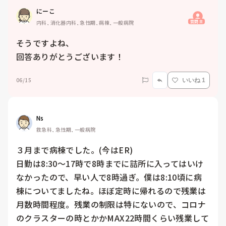
にーこ
質問主
内科, 消化器内科, 急性期, 病棟, 一般病院
そうですよね、

回答ありがとうございます！
06/15
いいね 1
Ns
救急科, 急性期, 一般病院
３月まで病棟でした。(今はER)

日勤は8:30〜17時で8時までに詰所に入ってはいけ
なかったので、早い人で8時過ぎ。僕は8:10頃に病
棟についてましたね。ほぼ定時に帰れるので残業は
月数時間程度。残業の制限は特にないので、コロナ
のクラスターの時とかかMAX22時間くらい残業して