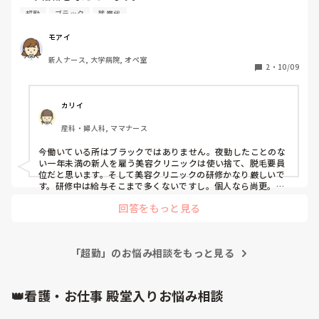
超勤
ブラック
残業代
今働いている病院がいい所なのか、ブラックなのか分からな
いので皆さんに判断していただきたいです。

モアイ
新人ナース, 大学病院, オペ室
【いいと思うところ】

2
・
10/09
・残業代は自分で申請するシステムで残業はつけてくれる
(時給2000円くらいらしい)

・苦手な先輩3人以外はみんないい人、話しかけずらい人も
カリイ
いる

産科・婦人科, ママナース
・夜は22時から23時の間までには寝れる 朝は6時起きで仕事
に間に合う

今働いている所はブラックではありません。夜勤したことのな
・祝日も休みなため土日祝で3連休になる

い一年未満の新人を雇う美容クリニックは使い捨て、脱毛要員
・大学病院なので辞めるのがもったいない気がする

位だと思います。そして美容クリニックの研修かなり厳しいで
す。研修中は給与そこまで多くないですし。個人なら尚更。

今の嫌だと思う所は、あなたが新人でできないからこそ必要な
【良くないと思うところ】

回答をもっと見る
ことだと思います。初めて入るオペの振り返り、貴方がかいた
・手術前の準備があるため1時間前に行く、前残業代はつか
振り返りや目標は先輩たちの時間もとっていますが…

ない

嫌な先輩からしたら、出来ない新人とつくのは嫌ですよ笑笑

・まだ始まってないが夜勤が嫌、夜勤手当が4000円と少な
新人の時は誰でも考える事だと思いますが、オペ室一年未満で
い、夜勤の回数も少ないらしい

「超勤」のお悩み相談をもっと見る
クリニックは難しいです。

・年に2回面談があり、目標など書いて提出 面倒

私はいーさんの職場恵まれていると思います！是非3年は頑張
・月に1回チーム会が面倒 1時間~1時間半 超勤はつく

って転職考えると良いのではないでしょうか？

👑看護・お仕事 殿堂入りお悩み相談
・動画をみてテストを受けるナーシングスキルがある 面倒

・嫌な先輩と1日オペが一緒だとしんどい
