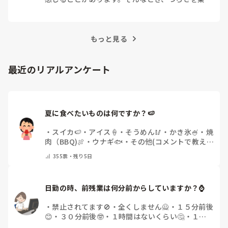
看護師の主な業務は、

越えるためにはどうすればよいでしょうか？この記
●診察の介助

事では、看護師がつらさを感じたときの対処法や秘
●検査補助

訣を紹介します。
●OPEに関すること（術前の採血/物品の請求・管理/外回り&
器械出し/点滴/器具の洗浄・パッキング・滅菌）

もっと見る
ですが、これもクリニックによって異なったりします。

クリニックによっては、看護師はOPEにだけ携わっていれば良
最近のリアルアンケート
いというところもあり、

そういうところだと外来は一切ノータッチなようです（私はそ
ういうところに勤めた経験がありません）。

私がこれまで勤めてきたところは、検査は全て視能訓練士の担
当で、

夏に食べたいものは何ですか？🍉
診察介助とOPEに関する業務が看護師の仕事ってところばかり
でした。

・
スイカ🍉
・
アイス🍦
・
そうめん🥢
・
かき氷🍧
・
焼
肉（BBQ)🍖
・
ウナギ🐟
・
その他(コメントで教え
しかし今の勤務先はスタッフ数がめちゃくちゃ少ないこともあ
って、

てください)
355
票・
残り5日
視能訓練士がいるのにも関わらず検査も色々とやらされます
し、

受付の手伝いもしています（人生で初めてのレジ打ちも経験し
ております😂）。

日勤の時、前残業は何分前からしていますか？⌚
長年眼科に勤めていても、職場が変われば勝手も変わるため新
・
禁止されてます🚫
・
全くしません🙅
・
１５分前後
人になりますから、

そこそこに合わせた動きをするより他ないかなと思います💦
😊
・
３０分前後🤓
・
１時間はないくらい🤔
・
１時
間以上…😨
・
その他（コメントで教えて下さい）