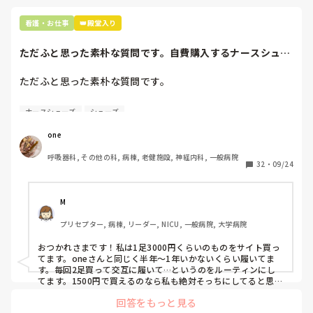
・寮は1年、家賃手当は2.5万

・初めて入るオペは振り返りする 居残り

看護・お仕事
👑殿堂入り
・研修が月1ペース 振り返りを1ヶ月3ヶ月半年提出あり

ただふと思った素朴な質問です。自費購入するナースシュー
まだまだありますが、思い出せません。

ズ(職場で使用し...
以上のことからご意見頂きたいです。
ただふと思った素朴な質問です。

自費購入するナースシューズ(職場で使用してる靴)っていく
ナースシューズ
シューズ
らくらいのものをどのくらいの期間使用していますか？

one
わたしの職場の指定は「白のスニーカー」。

呼吸器科, その他の科, 病棟, 老健施設, 神経内科, 一般病院
すぐに汚くなるので1,500円は絶対に超えたくない思いがあ
32
・
09/24
り笑、商店街の靴屋さんやネットで安く見つけた時に買って
半年〜1年未満で交換しています。

M
職場の人が「ナースシューズに3000円以上は出せない」っ
プリセプター, 病棟, リーダー, NICU, 一般病院, 大学病院
て言ってて、わたしの倍額は出せるのか！とびっくりしたの
で、世の皆さんはどうなのかなと…🤔
おつかれさまです！私は1足3000円くらいのものをサイト買っ
てます。oneさんと同じく半年〜1年いかないくらい履いてま
す。毎回2足買って交互に履いて…というのをルーティンにし
てます。1500円で買えるのなら私も絶対そっちにしてると思う
ので良い買い物されてて羨ましいです！(笑)
回答をもっと見る