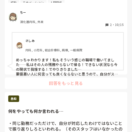
超勤
モチベーション
人間関係
もちろん出来ない事もありますが、何のアクシデントや

突発的な業務もさせてません。

ちー
いつも時間内に終える事が無いので、

消化器内科, 外来
その人の残務はわたしが行い、

2
・
10/15
本人は超勤しながら記録を書いたりする！

納得がいきません！

さしみ
内科, 小児科, 総合診療科, 病棟, 一般病院
言いたいけど、言うと泣く！私より経験もあるのに、

他でどうやっていたのか！聞きたい

めっちゃわかります！私もそういう感じの職場で働いてまし
ほんと納得いかない！

た……私はその人の残務やらないで帰る！できない状況なら今
の現状で我慢する！でやりきりました…

このモヤモヤした気持ち！やだー！

要領悪い人に何言っても良くならないと思うので、自分がスト
レス溜めないように動きます……
回答をもっと見る
愚痴
何をやっても何か言われる…
・同じ勤務だっただけで、自分が対応したわけではないこと
で振り返りしろといわれる。（そのスタッフはいなかったの