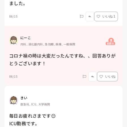
ました。
06/15
いいね 1
にーこ
質問主
内科, 消化器内科, 急性期, 病棟, 一般病院
コロナ禍の時は大変だったんですね、、回答ありが
とうございます！
06/15
いいね
きい
救急科, ICU, 大学病院
毎日お疲れさまです😊

ICU勤務です。
