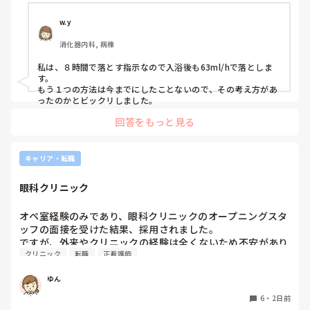
たりの量を設定してる方の2通りあります。先輩に聞きたい
あなたが考えている、同じ病棟だから言いにくいって分かりま
す。私なら、変えたいってことは言わずに周りにいる先輩に聞
のですがどちらかのやり方が間違ってる場合、先輩の間違い
私のイメージでは、プリセプターは一緒に技術練習をしてく
w.y
いたり技術練習の相手をお願いします。

を指摘する形になるのが怖くてまだ聞けてないです。みなさ
れたり、定期的に悩みや困っていることを聞いてくれたりす
話しかけやすい先輩はいますか？

消化器内科, 病棟
んはどちらでしているのか教えていただきたいです。
る存在だと思っていました。しかし、実際にはそのような関
わりはなく、面談などもありません。そのため、ずっと距離
今は大事な時なので、色んな事に悩むのはよく分かります。

私は、８時間で落とす指示なので入浴後も63ml/hで落としま
を感じています。

変えて欲しいって言ったあとの環境が悪いほうに変わってしま
す。

わないか心配なので、その日にフォローについてくれた先輩に
もう１つの方法は今までにしたことないので、その考え方があ
話しかけたら良いのかなって思います。

ったのかとビックリしました。
一方で、他の先輩方は普段の会話の中で「何か困っているこ
とはない？」と気にかけてくださることが多く、そのような
プリセプターが付くのが1番いいですが、あまり関わり方を知
回答をもっと見る
関わりを感じています。しかし、プリセプターに対してはそ
らなそうなので。私なら、プリセプターに話を聞きたいところ
のような印象を持てません。

ですが‥。

キャリア・転職
パンダコパンダさんの今の状況が良くなっていることを願って
これは私の考え方がおかしいだけなのでしょうか。それと
も、どこのプリセプターもこのような関わり方が一般的なの
眼科クリニック
でしょうか。

オペ室経験のみであり、眼科クリニックのオープニングスタ
プリセプターを変えたいと思っていますが、今の時期に変更
ッフの面接を受けた結果、採用されました。

をお願いすると、同じ病棟で働く先輩後輩という関係もあり
ですが、外来やクリニックの経験は全くないため不安があり
ますし、今後も教えていただく立場なので、とても気まずく
クリニック
転職
正看護師
ます。実際眼科のクリニックで働いている方でどのような業
なってしまうのではないかと不安で、なかなか言い出せませ
ん。

ゆん
このような場合、どうしたらよいでしょうか。

6
・
2日前