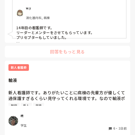
私はもともと人見知りで、自分から悩みや相談事を人に話す
PNSもそうじゃないのも経験している方は、どちらの方が良
ことが苦手なタイプです。

いと思いますか？
w.y
消化器内科, 病棟
プリセプターを変えたいと思った理由は、プリセプターとの
距離感です。

14年目の看護師です。

リーダーとメンターをさせてもらっています。

入職してすぐのオリエンテーションや研修でプリセプター制
プリセプターもしていました。

度について説明は受けていましたが、他病棟の同期はすでに
私は、今メンターしているのでプリセプターにプリセプティー
自分のプリセプターを知っている中で、私だけ6月頃まで誰
回答をもっと見る
のことを聞いたりしています。

がプリセプターなのか知りませんでした。知ったきっかけ
プリセプティーにも自分から話しかけています。

も、教育担当師長との面談でした。プリセプター本人から直
接伝えてもらえなかったこともあり、その頃からずっと距離
プリセプターの役割は、パンダコパンダさんのイメージどおり
新人看護師
を感じています。

です。ただ、勤務的にプリセプターと同じ日をしょっちゅう作
れないので、プリセプターを中心に教えたりフォローしていま
輸液
すが、みんなで１年生を教えるみたいなかんじです。

また、人見知りな性格もあって、研修で学んだ看護技術を練
何に悩んでいるのか、どんな技術が苦手なのかなどはプリセプ
習するために先輩へお願いすることが「迷惑ではないか」と
ターを窓口にしている感じです。

新人看護師です。ありがたいことに病棟の先輩方が優しくて
思ってしまい、なかなか声をかけることができません。その
過保護すぎるくらい見守ってくれる環境です。なので輸液ポ
点については、自分自身でも改善しなければいけないと思っ
プリセプターが自分の役割を分かっていないのか、自分がプリ
ンプも最近になってするようになりました。500mlを8時間
ています。

セプターになっていること自体分かっていないのかもしれませ
勉強
新人
病棟
で落とす指示なので1時間あたり63mlですが、途中でシャワ
ん。

先輩に話しかけずらいのは良く分かりますが、自分がプリセプ
ーするためにロックをしてシャワー後に再開する場合の輸液
一方で、プリセプターは放任主義なのか、研修内容や看護技
柊
ティーになっていること挨拶にいきましたか？

ポンプの設定の仕方が病棟に2通りあります。当初の予定通
術の練習状況について聞かれることはほとんどありません。
学生
り、500mlの63ml/hで設定する方と、残量をシャワー後から
「今のうちに練習した方がいいよ」と言われることはありま
6
・
1日前
今は８月なので、パンダコパンダさんの状況が良くなっている
終了予定までの時間で割って、残量と新しく求めた1時間あ
すが、それ以上の関わりは特にありません。

といいなって思います。
