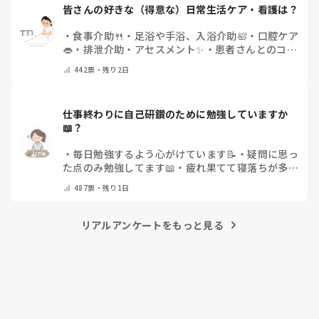
皆さんの好きな（得意な）日常生活ケア・看護は？
・
食事介助🍴
・
足浴や手浴、入浴介助🛀
・
口腔ケア
👄
・
排泄介助・アセスメント✨
・
患者さんとのコミ
ュニケーション😊
・
特にない
・
その他（コメント
442
票・
残り2日
で教えてください）
仕事終わりに自己研鑽のために勉強していますか
📖？
・
毎日勉強するよう心がけています📝
・
疑問に思っ
た点のみ勉強してます📖
・
疲れ果てて寝落ちが多い
なぁ…😅
・
休日にまとめてやりますっ❕
・
その他
487
票・
残り1日
（コメントで教えてください）
リアルアンケートをもっと見る