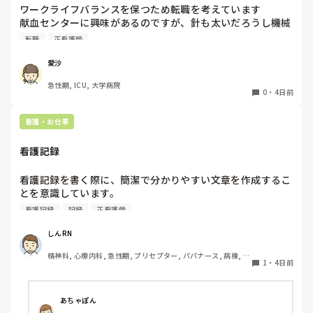
ワークライフバランスを保つため転職を考えています

献血センターに興味があるのですが、針も太いだろうし機械
操作あるしイメージが湧きません

転職
正看護師
経験ある方いましたら、特別なスキルが必要かや働きやすさ
など教えていただきたいです！
愛沙
急性期, ICU, 大学病院
0
・
4日前
看護・お仕事
看護記録
看護記録を書く際に、簡潔で分かりやすい文章を作成するこ
とを意識しています。

しかし忙しい日は、必要な情報を漏れなく記録することとの
看護記録
記録
正看護師
バランスが難しいと感じています。

皆さんは看護記録を効率よく作成するために工夫しているこ
しんRN
とはありますか。
精神科, 心療内科, 急性期, プリセプター, パパナース, 病棟, 老
1
・
4日前
健施設, リーダー, 慢性期, 派遣
あちゃぽん