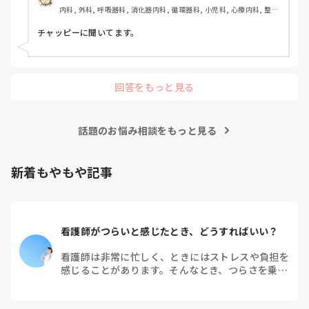
内科, 外科, 呼吸器科, 消化器内科, 循環器科, 小児科, 心療内科, 整形
外科, 産科・婦人科, 耳鼻咽喉科, 皮膚科, 泌尿器科, リハビリ科, 総
合診療科, 救急科, 超急性期, ICU, CCU, HCU, その他の科, ママナー
チャッピーに聞いてます。
ス, 外来, 神経内科, 脳神経外科, NICU, 消化器外科, 一般病院, 慢性
期, 回復期, 終末期, オペ室, 透析, 検診・健診
回答をもっと見る
話題のお悩み相談をもっと見る
新着もやもや記事
看護師がつらいと感じたとき、どうすればいい？
看護師は非常に忙しく、ときにはストレスや負担を
感じることがあります。そんなとき、つらさを乗り
越えるためにはどうすればよいでしょうか？この記
事では、看護師がつらさを感じたときの対処法や秘
訣を紹介します。