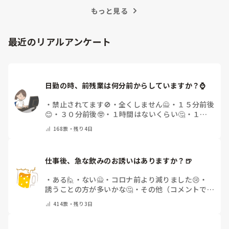
もっと見る
最近のリアルアンケート
日勤の時、前残業は何分前からしていますか？⌚
・
禁止されてます🚫
・
全くしません🙅
・
１５分前後
😊
・
３０分前後🤓
・
１時間はないくらい🤔
・
１時
間以上…😨
・
その他（コメントで教えて下さい）
168
票・
残り4日
仕事後、急な飲みのお誘いはありますか？🍺
・
ある🙋
・
ない🙅
・
コロナ前より減りました😢
・
誘うことの方が多いかな🤔
・
その他（コメントで教
えてください）
414
票・
残り3日