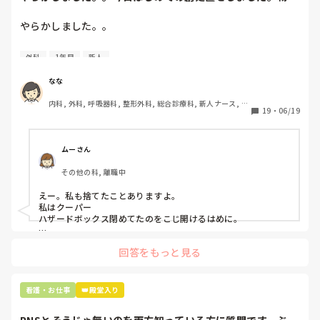
で滅菌の鑷子やハ...
やらかしました。。

今日はじめての創処置をしました。

外科
1年目
新人
物品で滅菌の鑷子やハサミを使ったのですが、

ゴミと一緒に、ノリで鑷子達を捨てました。。

なな
患者に使用した物品は使い捨て、という認識が頭の中にあっ
内科, 外科, 呼吸器科, 整形外科, 総合診療科, 新人ナース, 脳
て…。

19
・
06/19
神経外科, 慢性期, 回復期
プリセプターに

「普通鑷子捨てる！？明らかに使い捨てて良いような安物じ
ムーさん
ゃないよね？」

その他の科, 離職中
「そんなミスした新人、あなたが初めてだよ」

と言われました。。

えー。私も捨てたことありますよ。

私はクーパー

たしかに、よくよく考えてみれば

ハザードボックス閉めてたのをこじ開けるはめに。

手術室で使った物品も全部滅菌して使いまわすし、

これは私じゃないけど、患者さんのガラケーを洗濯ものと一緒
滅菌の種類とかも学校で習ったはずなのに

回答をもっと見る
に出しちゃったり。(これは問題か💦)
なんで頭回らなかったんだろう😭

市長さんは、

看護・お仕事
👑殿堂入り
患者さんに迷惑かけたわけじゃないから大丈夫、

と慰めてくれましたが、、
