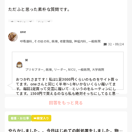
ズ(職場で使用し...
２枚目はその工程を1つのお部屋ごとに説明していますが、正
ただふと思った素朴な質問です。

確には、心房と心室の動きを電気信号をとらえたものが、p
波、QRS波、T波です。

自費購入するナースシューズ(職場で使用してる靴)っていく
ナースシューズ
シューズ
よけいに混乱させてしまったらすいません。YouTubeなどで、
らくらいのものをどのくらいの期間使用していますか？

実際にドックンドックン動いている映像など見てみるとより理
one
解が深まるかと思います。試してみてください。
わたしの職場の指定は「白のスニーカー」。

呼吸器科, その他の科, 病棟, 老健施設, 神経内科, 一般病院
すぐに汚くなるので1,500円は絶対に超えたくない思いがあ
32
・
09/24
り笑、商店街の靴屋さんやネットで安く見つけた時に買って
半年〜1年未満で交換しています。

M
職場の人が「ナースシューズに3000円以上は出せない」っ
プリセプター, 病棟, リーダー, NICU, 一般病院, 大学病院
て言ってて、わたしの倍額は出せるのか！とびっくりしたの
で、世の皆さんはどうなのかなと…🤔
おつかれさまです！私は1足3000円くらいのものをサイト買っ
てます。oneさんと同じく半年〜1年いかないくらい履いてま
す。毎回2足買って交互に履いて…というのをルーティンにし
てます。1500円で買えるのなら私も絶対そっちにしてると思う
ので良い買い物されてて羨ましいです！(笑)
回答をもっと見る
看護・お仕事
👑殿堂入り
やらかしました。。今日はじめての創処置をしました。物品