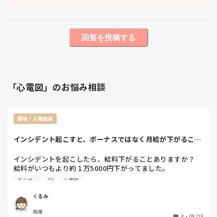
回答を投稿する
「心電図」のお悩み相談
職場・人間関係
インシデント起こすと、ボーナスではなく月給が下がること
ありますか？
インシデントを起こしたら、給料下がることありますか？

給料がいつもより約１万5000円下がってました。

明細ではわかりません。

モニター
CV
心電図
賞与が評価制なのでもし辞めずに出勤し続けると、次の賞与
時に師長の評価はかなり悪くなるんだろうなと思ってます。

くるみ
第２新卒で転職５ヶ月目にして、インシデントを２日連続で
病棟
起こしてしまいました。

4
・
08/25