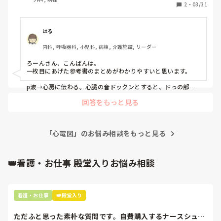
りQRSの方が先に来るのに先にT波のようなことが記載され
2
・
03/31
ており分かりません。

それとも循環的に同時に起きてて右心室の収縮が心室の拡張
より若干早く行われているという意味でしょうか。

はる
私が血液の循環と電気信号の伝わり方とごちゃごちゃになっ
内科, 呼吸器科, 小児科, 病棟, 介護施設, リーダー
ているかも知れませんが、、、

電気信号と血液の循環の関連が出来てないのですかね。
ろーんさん、こんばんは。

一枚目にあげた参考書のまとめがわかりやすいと思います。

p波→心房に伝わる。心臓の音ドックンとすると、ドっの部分

回答をもっと見る
ドッとした後に、心房（左右どちらも）収縮する。右心房に溜
まった全身からの血液は右心室に流れる。

左心房に溜まった肺でガス交換された血液が左心室に流れる。

「心電図」のお悩み相談をもっと見る
QRS波が、右脚と左脚に伝わる。

出た直後に心室が収縮。心音をドックンと表現すると、クンの
ところ。

👑看護・お仕事 殿堂入りお悩み相談
心室が収縮する時は全身によいしょーって血液送るので、右心
室に溜まった血液はガス交換しておいでーと肺に送られる。左
心室に溜まった肺からガス交換を終えた血液は全身に行ってお
いでーと送り出される。

看護・お仕事
👑殿堂入り
ぎゅーと全身に血液を送るために収縮した心室が戻るとき、T
波がみえるというわけです。

ただふと思った素朴な質問です。自費購入するナースシュー