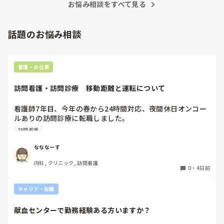
いと思います。昔は患者様、スタッフ全員に目を配れる人が沢
お悩み相談をすべて見る
の意味があるのか疑問です。

山いて新人の指導もしっかりしていましたし、新人さんも答え
先日も、入職して10ヶ月経つけど造影MRIの検査出しをした
てくれましたよ🎵今のアナタに出来るでしょうか⁉️物事の良し
事がなく、やり方がわからない新人さんが、先輩に「今まで
悪しの批判は簡単です。僕も出来ます。自分で何か解決策があ
話題のお悩み相談
やったことないの！？もう10ヶ月なんだから、未経験なこと
るなら実施してみてはどうでしょうか⁉️そういう事と思います
は自分から積極的に言って！」と言われていて、そんな無茶
よ🎵人の命は地球より重いと言った人がいます。ならば１人で
抱えるのは到底ムリですね🎵ならば皆で抱えましょうね🎵僕の
な…と思いました。

持論ですけど、頑張って👊😆🎵
新人さんが可愛そう、と感じることもある反面、ペアの先輩
看護・お仕事
が何か処置をしているけど、ペアの新人はのんびり記録して
いて、「(処置を)やったことあるの？無いなら見学したほう
訪問看護・訪問診療　移動距離と運転について
がいいんじゃないの？」と声をかけても、「記録終わってな
いんで」と。。。

看護師7年目、今年の春から24時間対応、夜間休日オンコー
早く色々覚えたい！という、意欲があまり感じられず…これ
ルありの訪問診療に転職しました。

はPNS云々よりも、その新人の性格かな？とも思いました
元々就活の際にはエリアは片道30分程度と聞いておりここま
が、ほとんどの新人に当てはまりました。。。時代柄でしょ
訪問看護
で働いてきましたが、もう少しで片道1時間以上かかる市外
うか？？

の田舎にまで患者を受け入れる予定と。

なななーす
私はどちらかといえば、PNSは好きじゃありません。

日頃から運転しているとは言っても、深夜帯や冬道で訪問に
でもPNSでやれというからには、もっと業務量に見合った、
内科, クリニック, 訪問看護
行くのはかなり不安で親からも止められています。

新人を指導しながら業務ができるゆとりが欲しいです。

0
・
4日前
これって当たり前なんでしょうか？また同じような境遇の方
はどのような方法を取られているんでしょうか？
PNSもそうじゃないのも経験している方は、どちらの方が良
キャリア・転職
いと思いますか？
献血センターで勤務経験ある方いますか？