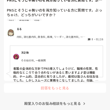
PNSとそうじゃ無いのを両方知っている方に質問です。ぶっ
自分が情けなくて情けなくて😭

ちゃけ、どっち...
明日からの勤務が怖い笑

PNSとそうじゃ無いのを両方知っている方に質問です。ぶっ
ちゃけ、どっちがいいですか？

こんなバカな私をせめて笑い飛ばしてください笑
PNS
情報収集
記録
私の病院は３年前からPNSを導入して、一部の病棟はその
後、PNSを廃止しました。

るる
私は、そのPNSを廃止した病棟からまだPNSをやっている病
内科, 消化器内科, 救急科, 病棟, リーダー, 消化器外科, 一般
棟に9月に異動してきました。

8
・
01/26
病院
ぶっちゃけ、新人のレベルにかなりの差が出ているなぁと感
じざるを得ませんでした。

色々な病棟に入院したことのある患者さんも、「(私が異動
洋之助
する前の病棟の方が)新人が患者から見てもよく動けてた
その他の科, 一般病院
よ」と言っていました。

現病棟はPNSだけれども、結局は忙しくて、新人の面倒を見
看護の全体的な方針でPNS導入でしょうけど、職場の性質、性
てられず、清潔ケアや単純に点滴を繋げてくるなど、簡単な
格的なところで合う合わないがあると思いますよ🎵昔は機能
仕事しか新人にさせていませんでした。PNSを廃止した病棟
的、チーム的、混合的と有りましたが、最初は皆さん右往左往
では、イベントは必ずと言っていいほど新人に担当させて、
でした。しかしスムーズに業務をこなしてましたよ。勿論、指
導する事も😉🆗✨でしたよ🎵どうしてもPNSの導入なら皆さん
指導者やリーダーが責任持って指導することで、新人ができ
回答をもっと見る
と意見交換を行うべきと思いますよ🎵それに人手が足りないの
ることがどんどん増えていったと思っています。

は昔から口癖のように言われていますよ🎵人手が足りない分は
現在の病棟はスタッフの人数が少ないので、1ペアで患者14
足りるように業務をこなしている人もいます。意欲的でない新
人とか受け持つことも当たり前な感じです。

人も昔からいますのでね🎵とどのつまり看護師が自分の仕事へ
朝の情報収集にも時間がかかり、結果、患者のことがわから
殿堂入りのお悩み相談をもっと見る
の向き合い方になると思いますよ🎵僕は昔の人間なので、昔は
ないという状況になります。新人も放置されるのなら、PNS
良かったよしか言えませんが、今と比べると個人的な動きが多