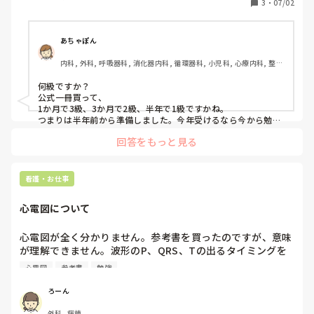
3
・
07/02
・やって良かったという勉強法

・新人看護師でも理解しやすかった教材なども教えていただ
けると嬉しいです！
あちゃぽん
内科, 外科, 呼吸器科, 消化器内科, 循環器科, 小児科, 心療内科, 整形
外科, 産科・婦人科, 耳鼻咽喉科, 皮膚科, 泌尿器科, リハビリ科, 総
合診療科, 救急科, 超急性期, ICU, CCU, HCU, その他の科, ママナー
何級ですか？

ス, 外来, 神経内科, 脳神経外科, NICU, 消化器外科, 一般病院, 慢性
公式一冊買って、　

期, 回復期, 終末期, オペ室, 透析, 検診・健診
1か月で3級、3か月で2級、半年で1級ですかね。

つまりは半年前から準備しました。今年受けるなら今から勉強
すれば間に合いますよ。

回答をもっと見る
公式問題集を周回して、でてくる心電図の回答を根拠持って人
に教えられるくらいになれば大丈夫です。

InstagramやYouTubeでいくらでも答えは見つかります。

やり方は大学の受験勉強と一緒です。1教科しかないので、や
看護・お仕事
ることも少ないですし、案外暗記科目なのでパターンを覚えて
しまえば大丈夫です。
心電図について
心電図が全く分かりません。参考書を買ったのですが、意味
が理解できません。波形のP、QRS、Tの出るタイミングを
教えて欲しいです。参考書には1枚目の写真になっていま
心電図
参考書
勉強
す。二枚目では右心房が収縮し、その直前にP波、右心室は
受け取る側なので拡張する時にT、受け取ったらすぐ肺に行
ろーん
くので心室が収縮スル直前にQRSになっていて波形ではTよ
外科, 病棟