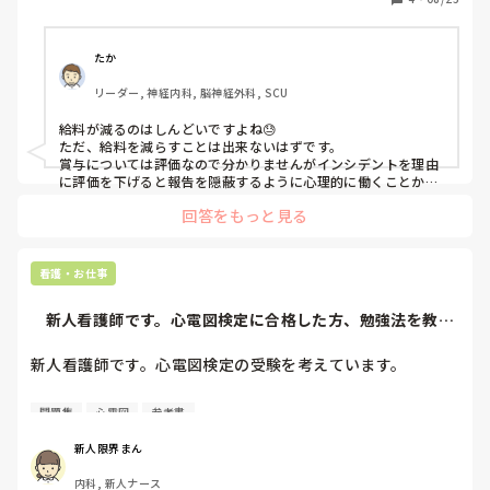
インシデントでもちろんきつくお叱りを受け、（もちろんし
かたないです）信用をなくし、師長もかなり冷たくなり、言
い方悪いですが目をつけられてしまい、毎日出勤がしんどい
たか
です。

リーダー, 神経内科, 脳神経外科, SCU
インシデントは、点滴の更新の際にCVカテーテルが詰まっ
てしまったこと、もう１回は、心電図モニターのラインが患
給料が減るのはしんどいですよね😓

者さんのストレッチャーからベッドへの移乗を４人で行い、
ただ、給料を減らすことは出来ないはずです。

1本切れてしまったこと、です。インシデント＋破損の届け
賞与については評価なので分かりませんがインシデントを理由
みたいなのも、提出しました。

に評価を下げると報告を隠蔽するように心理的に働くことから
普通の病院ではあり得ないと思います。

もし、給料が下がる事が本当なら「給料下がります」などと
回答をもっと見る
第二新卒であれば住民税が引かれ始めた可能性は無いでしょう
あれば、まだ救われるというか、そうなんだなと飲み込める
か？
のですが。

私が給料もらえてること自体どう思われてるかわからない
看護・お仕事
し、さすがに「給料下がったんですが」と聞けないので、こ
こで皆様の経験談や意見をお聞きしたいです。

    新人看護師です。心電図検定に合格した方、勉強法を教え
今とても心折れていて、勝手ながらこちらを読んで不愉快に
てください...
感じた方、批判は遠慮させていただきたいです。
新人看護師です。心電図検定の受験を考えています。

おすすめの参考書・問題集や、実際に使って良かった教材が
問題集
心電図
参考書
あれば教えてください。

新人限界まん
また、

内科, 新人ナース
・ どれくらいの勉強期間だったか
