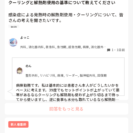
クーリングと解熱剤使用の基準について教えてください
がいいんじゃないの？」と声をかけても、「記録終わってな
いんで」と。。。

感染症による発熱時の解熱剤使用・クーリングについて、皆
早く色々覚えたい！という、意欲があまり感じられず…これ
さんの考えを聞きたいです。

はPNS云々よりも、その新人の性格かな？とも思いました
が、ほとんどの新人に当てはまりました。。。時代柄でしょ
勉強
例えば、感染症で39℃前後の発熱があり、抗菌薬を開始した
うか？？

ばかりの患者さんがいるとします。当然、原因がすぐに改善
よっこ
私はどちらかといえば、PNSは好きじゃありません。

するわけではないため、解熱剤を使用して一時的に解熱して
でもPNSでやれというからには、もっと業務量に見合った、
外科, 消化器内科, 救急科, 急性期, 超急性期, 病棟, 消化器外
も、効果が切れれば再度発熱する可能性があります。

新人を指導しながら業務ができるゆとりが欲しいです。

1
・
1日前
科, 一般病院
特に高齢者の場合、

PNSもそうじゃないのも経験している方は、どちらの方が良
・高熱が持続することで代謝・酸素消費量が増え、循環・呼
いと思いますか？
のん
吸への負担や体力消耗につながる

整形外科, リハビリ科, 病棟, リーダー, 脳神経外科, 回復期
・一方で、解熱剤で一度下がったあと再び発熱すると、悪寒
やシバリングを伴うこともあり、体温が上下する過程自体も
病棟勤務です。私は基本的には患者さん本人がどうしたいかを
負担になる

ベースに考えます。39度でもセットポイントが上がっていて悪
という両面があると思っています。

寒があるならクーリングも解熱剤も使わず上がり切るまで待っ
てから使いますし、逆に食事も水分も取れているなら解熱剤は
使わないかもしれません。発熱そのものが循環器や呼吸器の負
そのため、「○℃以上だから解熱剤」「発熱したからクーリ
回答をもっと見る
担になっているようなら速やかに解熱を行います。高齢者の場
ング」と体温だけで判断するより、苦痛の程度、HR・RR、
合全身状態が悪くなるだけでなく廃用も進んでしまう可能性も
循環動態、呼吸状態、悪寒・シバリング、心肺予備能などを
あると思います。

見て、発熱による負荷が大きい場合に解熱する方が良いので
その患者さんがどうかとかその時の状況によって対応は様々あ
新人看護師
はないかと考えています。

ると思うので、この場合はこうするみたいなパターン的なもの
はあまり気にしなくても良いのかなと思います。