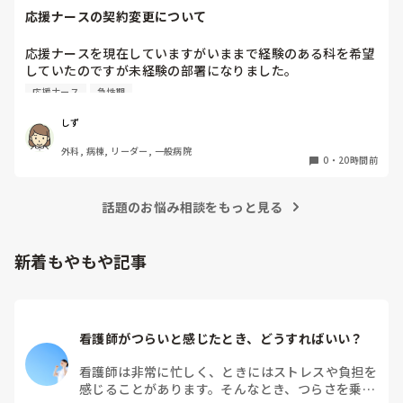
品、物品の位置まで予習してから出勤します。4月入職なら今
応援ナースの契約変更について
まで見学したり、マニュアルをみて先輩から教わってきた事の
ストックがありますよね！是非活用して下さい‼︎

応援ナースを現在していますがいままで経験のある科を希望
これは私が新人時代、先輩に言われたことなのですが「そもそ
していたのですが未経験の部署になりました。

も超勤する前提で仕事してるよね？終わらせようとしてるな
急性期なのもあって夜勤が不安で日勤のみに変更してもらう
ら、その動きにはならないよ。」と。今なら言いたいことがわ
応援ナース
急性期
か、期間を短くしてもらおうかと考えています。契約後に内
かりますが…。

超勤の手当はもらえますか？新人は超勤もらえなかったり、も
容変更された経験のある方はいますか？

しず
らえれば先輩達からブーイングと良いこと無しなので、とにか
その場合給料も変更になりますか？
く定時過ぎには終わるに限ります。一度先輩に相談しつつ、準
外科, 病棟, リーダー, 一般病院
0
・
20時間前
備や予習をして挑みましょう！
話題のお悩み相談をもっと見る
新着もやもや記事
看護師がつらいと感じたとき、どうすればいい？
看護師は非常に忙しく、ときにはストレスや負担を
感じることがあります。そんなとき、つらさを乗り