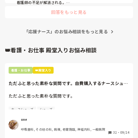
看護師の不足が解消される。

知識がある人が行くことが多い

回答をもっと見る
デメリット

応援ナースにかかる金額がたかい

一から仕事の方法を教える

「応援ナース」のお悩み相談をもっと見る
教えたところでずっとは働いてくれない

だと思います！参考にしてみて下さい！
👑看護・お仕事 殿堂入りお悩み相談
看護・お仕事
👑殿堂入り
ただふと思った素朴な質問です。自費購入するナースシュー
ズ(職場で使用し...
ただふと思った素朴な質問です。

自費購入するナースシューズ(職場で使用してる靴)っていく
ナースシューズ
シューズ
らくらいのものをどのくらいの期間使用していますか？

one
わたしの職場の指定は「白のスニーカー」。

呼吸器科, その他の科, 病棟, 老健施設, 神経内科, 一般病院
すぐに汚くなるので1,500円は絶対に超えたくない思いがあ
32
・
09/24
り笑、商店街の靴屋さんやネットで安く見つけた時に買って