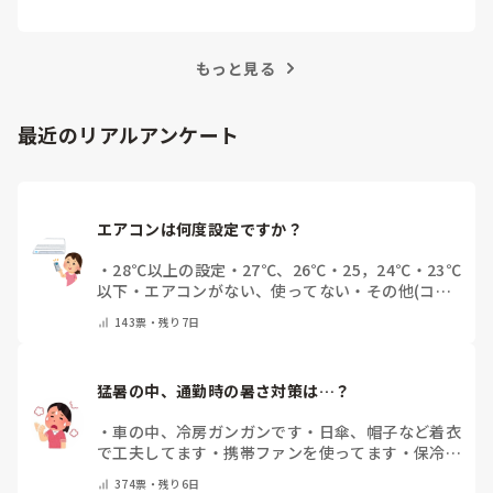
越えるためにはどうすればよいでしょうか？この記
事では、看護師がつらさを感じたときの対処法や秘
訣を紹介します。
もっと見る
最近のリアルアンケート
エアコンは何度設定ですか？
・
28℃以上の設定
・
27℃、26℃
・
25，24℃
・
23℃
以下
・
エアコンがない、使ってない
・
その他(コメ
ントで教えてください)
143
票・
残り7日
猛暑の中、通勤時の暑さ対策は…？
・
車の中、冷房ガンガンです
・
日傘、帽子など着衣
で工夫してます
・
携帯ファンを使ってます
・
保冷剤
を持ち運んでいます
・
特に暑さ対策はしていませ
374
票・
残り6日