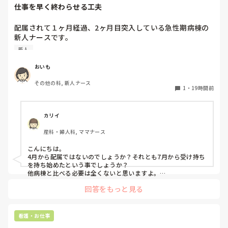
仕事を早く終わらせる工夫
また、感染性発熱でセットポイントが上昇している段階、特
に悪寒や末梢冷感がある患者さんへのクーリングは、患者さ
配属されて１ヶ月経過、2ヶ月目突入している急性期病棟の
んが希望する場合を除いて積極的に行うメリットがあまりな
新人ナースです。

いのでは？とも感じています。

他の病棟の同期は4、5人受け持っている中まだ2人しか受け
新人
持っていません。

皆さんは感染症による発熱時、

しかも、2人受け持ちで平均1～3時間は残業しています。3
「解熱剤を使う・使わない」

おいも
人目に入れないことに焦りを感じています。

「クーリングする・しない」

その他の科, 新人ナース
を何を基準に判断していますか？

1
・
19時間前
皆さんの仕事を早く終わらせるために工夫してること教えて
病棟や救急、ICUなど、それぞれの現場での考え方も聞いて
みたいです。
カリイ
産科・婦人科, ママナース
こんにちは。

4月から配属ではないのでしょうか？それとも7月から受け持ち
を持ち始めたという事でしょうか？

他病棟と比べる必要は全くないと思いますよ。

回答をもっと見る
まず、同じ病棟の先輩達はどうしていますか？先輩と比較して
足りない、時間がかかるのはどんな部分ですか？

私の想像にすぎませんが、多分準備が足りないか遅いと思いま
す。

看護・お仕事
前日受け持ちがわかるなら、やりそうな処置等、手順や必要物