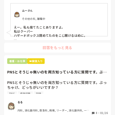
プリセプターに

「普通鑷子捨てる！？明らかに使い捨てて良いような安物じ
ムーさん
ゃないよね？」

その他の科, 離職中
「そんなミスした新人、あなたが初めてだよ」

と言われました。。

えー。私も捨てたことありますよ。

私はクーパー

たしかに、よくよく考えてみれば

ハザードボックス閉めてたのをこじ開けるはめに。

手術室で使った物品も全部滅菌して使いまわすし、

これは私じゃないけど、患者さんのガラケーを洗濯ものと一緒
滅菌の種類とかも学校で習ったはずなのに

回答をもっと見る
に出しちゃったり。(これは問題か💦)
なんで頭回らなかったんだろう😭

市長さんは、

看護・お仕事
👑殿堂入り
患者さんに迷惑かけたわけじゃないから大丈夫、

と慰めてくれましたが、、

PNSとそうじゃ無いのを両方知っている方に質問です。ぶっ
自分が情けなくて情けなくて😭

ちゃけ、どっち...
明日からの勤務が怖い笑

PNSとそうじゃ無いのを両方知っている方に質問です。ぶっ
ちゃけ、どっちがいいですか？

こんなバカな私をせめて笑い飛ばしてください笑
PNS
情報収集
記録
私の病院は３年前からPNSを導入して、一部の病棟はその
後、PNSを廃止しました。

るる
私は、そのPNSを廃止した病棟からまだPNSをやっている病
内科, 消化器内科, 救急科, 病棟, リーダー, 消化器外科, 一般
棟に9月に異動してきました。

8
・
01/26
病院