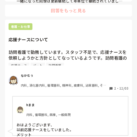
一緒になった同僚は更新継続して年単位で継続されていました
☺️

回答をもっと見る
看護師仲間も数人応援ナースしています。今も色々な地域に応
援で仕事している子もいれば、応援先に定住した子もいます。
看護・お仕事
応援ナースについて
訪問看護で勤務しています。スタッフ不足で、応援ナースを
依頼しようかと方針としてなっているようです。訪問看護の
応援ナース、なかなかイメージがつかないのですが、メリッ
応援ナース
パート
訪問看護
ト、デメリットはどんなところでしょうか？経験としてで
も、イメージとしてでも皆さまから意見を伺いたいです
なかむぅ
内科, 消化器内科, 循環器科, 精神科, 皮膚科, 泌尿器科, その
2
・
12/03
他の科, 訪問看護, 慢性期, 終末期
hまま
内科, 循環器科, 病棟, 一般病院
おはようございます、

以前応援ナースをしていました。

メリット
