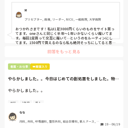
半年〜1年未満で交換しています。

M
職場の人が「ナースシューズに3000円以上は出せない」っ
プリセプター, 病棟, リーダー, NICU, 一般病院, 大学病院
て言ってて、わたしの倍額は出せるのか！とびっくりしたの
で、世の皆さんはどうなのかなと…🤔
おつかれさまです！私は1足3000円くらいのものをサイト買っ
てます。oneさんと同じく半年〜1年いかないくらい履いてま
す。毎回2足買って交互に履いて…というのをルーティンにし
てます。1500円で買えるのなら私も絶対そっちにしてると思う
ので良い買い物されてて羨ましいです！(笑)
回答をもっと見る
看護・お仕事
👑殿堂入り
やらかしました。。今日はじめての創処置をしました。物品
で滅菌の鑷子やハ...
やらかしました。。

今日はじめての創処置をしました。

外科
1年目
新人
物品で滅菌の鑷子やハサミを使ったのですが、

ゴミと一緒に、ノリで鑷子達を捨てました。。

なな
患者に使用した物品は使い捨て、という認識が頭の中にあっ
内科, 外科, 呼吸器科, 整形外科, 総合診療科, 新人ナース, 脳
て…。

19
・
06/19
神経外科, 慢性期, 回復期