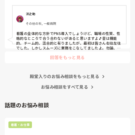
ぶっちゃけ、新人のレベルにかなりの差が出ているなぁと感
じざるを得ませんでした。

色々な病棟に入院したことのある患者さんも、「(私が異動
洋之助
する前の病棟の方が)新人が患者から見てもよく動けてた
その他の科, 一般病院
よ」と言っていました。

現病棟はPNSだけれども、結局は忙しくて、新人の面倒を見
看護の全体的な方針でPNS導入でしょうけど、職場の性質、性
てられず、清潔ケアや単純に点滴を繋げてくるなど、簡単な
格的なところで合う合わないがあると思いますよ🎵昔は機能
仕事しか新人にさせていませんでした。PNSを廃止した病棟
的、チーム的、混合的と有りましたが、最初は皆さん右往左往
では、イベントは必ずと言っていいほど新人に担当させて、
でした。しかしスムーズに業務をこなしてましたよ。勿論、指
導する事も😉🆗✨でしたよ🎵どうしてもPNSの導入なら皆さん
指導者やリーダーが責任持って指導することで、新人ができ
回答をもっと見る
と意見交換を行うべきと思いますよ🎵それに人手が足りないの
ることがどんどん増えていったと思っています。

は昔から口癖のように言われていますよ🎵人手が足りない分は
現在の病棟はスタッフの人数が少ないので、1ペアで患者14
足りるように業務をこなしている人もいます。意欲的でない新
人とか受け持つことも当たり前な感じです。

人も昔からいますのでね🎵とどのつまり看護師が自分の仕事へ
朝の情報収集にも時間がかかり、結果、患者のことがわから
殿堂入りのお悩み相談をもっと見る
の向き合い方になると思いますよ🎵僕は昔の人間なので、昔は
ないという状況になります。新人も放置されるのなら、PNS
良かったよしか言えませんが、今と比べると個人的な動きが多
いと思います。昔は患者様、スタッフ全員に目を配れる人が沢
お悩み相談をすべて見る
の意味があるのか疑問です。

山いて新人の指導もしっかりしていましたし、新人さんも答え
先日も、入職して10ヶ月経つけど造影MRIの検査出しをした
てくれましたよ🎵今のアナタに出来るでしょうか⁉️物事の良し
事がなく、やり方がわからない新人さんが、先輩に「今まで
悪しの批判は簡単です。僕も出来ます。自分で何か解決策があ
話題のお悩み相談
やったことないの！？もう10ヶ月なんだから、未経験なこと
るなら実施してみてはどうでしょうか⁉️そういう事と思います
は自分から積極的に言って！」と言われていて、そんな無茶
よ🎵人の命は地球より重いと言った人がいます。ならば１人で
抱えるのは到底ムリですね🎵ならば皆で抱えましょうね🎵僕の
な…と思いました。

持論ですけど、頑張って👊😆🎵
新人さんが可愛そう、と感じることもある反面、ペアの先輩
看護・お仕事
が何か処置をしているけど、ペアの新人はのんびり記録して
いて、「(処置を)やったことあるの？無いなら見学したほう