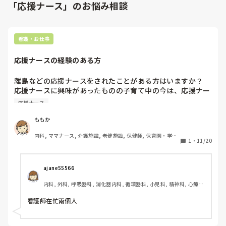
「応援ナース」のお悩み相談
看護・お仕事
応援ナースの経験のある方
離島などの応援ナースをされたことがある方はいますか？

応援ナースに興味があったものの子育て中の今は、応援ナー
スとして働けないなーと思っていて、皆さんの応援ナースの
応援ナース
エピソードを聞けたらなぁと思っています。

どんなお話でも良いのでよろしくお願いします☺️
ももか
内科, ママナース, 介護施設, 老健施設, 保健師, 保育園・学校, 
1
・
11/20
派遣
ajane55566 
内科, 外科, 呼吸器科, 消化器内科, 循環器科, 小児科, 精神科, 心療内
科, 整形外科, 美容外科, 産科・婦人科, 泌尿器科, ママナース, パパ
ナース, 訪問看護, 介護施設, 老健施設, 離職中, 保健師, 神経内科, 消
看護師在忙兩個人
化器外科, 保育園・学校, 小規模多機能, 看護多機能, 助産師