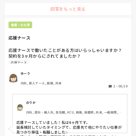
回答をもっと見る
看護・お仕事
応援ナース
応援ナースで働いたことがある方はいらっしゃいますか？

契約を3ヶ月からにされてましたか？

応援ナース
ゆーう
内科, 新人ナース, 病棟, 外来
2
・
06/19
のりか
内科, 産科・婦人科, 急性期, HCU, 病棟, 保健師, 外来, 一般病院, 大
学病院, 派遣, 助産師
応援ナースしていました！私は6ヶ月です。

延長検討していたタイミングで、応援先で他にやりたい仕事が
見つかり移住・転職しました✨
