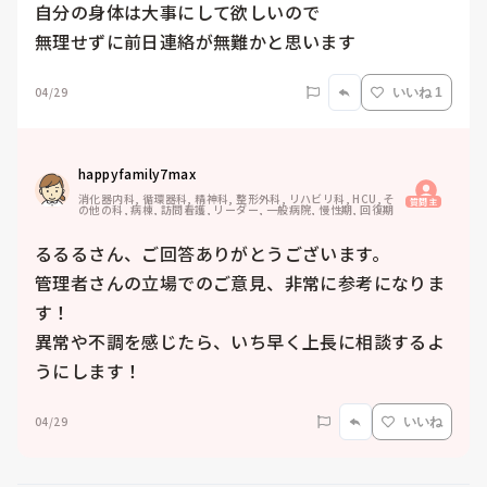
自分の身体は大事にして欲しいので

無理せずに前日連絡が無難かと思います
04/29
いいね 1
happyfamily7max
消化器内科, 循環器科, 精神科, 整形外科, リハビリ科, HCU, そ
質問主
の他の科, 病棟, 訪問看護, リーダー, 一般病院, 慢性期, 回復期
るるるさん、ご回答ありがとうございます。

管理者さんの立場でのご意見、非常に参考になりま
す！

異常や不調を感じたら、いち早く上長に相談するよ
うにします！
04/29
いいね