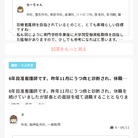
なーちゃん
外科, 整形外科, 美容外科, 皮膚科, リハビリ科, 救急科, 急性期, 離職
中, 慢性期, 回復期
診療看護師を目指されているとのこと、とても素晴らしい目標
ですね✨

私も同じように専門学校卒業後に大学院受験資格取得を目指し
た経験がありますので、少しでも参考になればと思います。

回答をもっと見る
まず、大学院受験資格試験では臨床経験に加えて、幅広い医学
知識や根拠に基づく看護実践の理解が求められます。私の場合
は、日々の業務で出会った事例を元に「なぜこの判断に至った
のか」「他の選択肢はなかったのか」を常に振り返り、
雑談・つぶやき
Evidence-Based Practice（EBP）の考え方に沿って整理して
いました。こうした思考習慣は試験対策だけでなく、実務にも
6年目准看護師です。昨年11月にうつ病と診断され、休職を
大きな効果があります。

続けていました...
勉強方法としては、看護管理や臨床推論、薬理学、病態生理学
6年目准看護師です。昨年11月にうつ病と診断され、休職を
などの基礎分野を網羅する参考書を1冊決めて繰り返し学習す
続けていましたが部長との面談を経て退職することとなりま
るのがおすすめです。私は『系統看護学講座』シリーズと『今
した。

日の治療指針』を活用しました。また、診療看護師試験の過去
6年目
部長
うつ
人事からも連絡がきて、ロッカーの荷物取りに来れますか？
問や模擬問題を入手して、本番形式で解く練習を重ねると弱点
が見えやすくなります。

とのことで3日後に職場へ行く予定です。

さ
病棟師長や看護部長にはお世話になったので何か菓子折りを
さらに、大学院の入試説明会やオープンキャンパスに参加し、
外来, 脳神経外科, 一般病院
持って行きたいのですが、病棟に数人苦手な人たちがいま
9
・
04/11
出題傾向や求められる人物像を把握しておくと安心です。指導
す。

教授や現役の診療看護師に直接話を聞ける機会も貴重なので、
すぐ話を大きくしてなんでも広めてしまう人やなんでか無視
積極的に質問してみてください。
