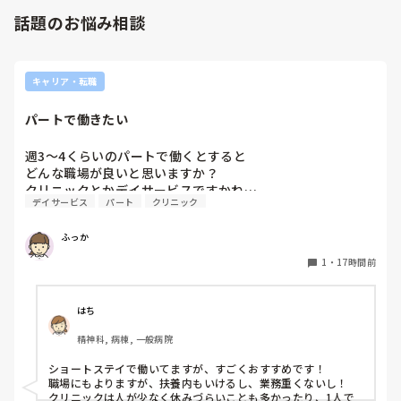
事がなく、やり方がわからない新人さんが、先輩に「今まで
悪しの批判は簡単です。僕も出来ます。自分で何か解決策があ
話題のお悩み相談
やったことないの！？もう10ヶ月なんだから、未経験なこと
るなら実施してみてはどうでしょうか⁉️そういう事と思います
は自分から積極的に言って！」と言われていて、そんな無茶
よ🎵人の命は地球より重いと言った人がいます。ならば１人で
抱えるのは到底ムリですね🎵ならば皆で抱えましょうね🎵僕の
な…と思いました。

持論ですけど、頑張って👊😆🎵
新人さんが可愛そう、と感じることもある反面、ペアの先輩
キャリア・転職
が何か処置をしているけど、ペアの新人はのんびり記録して
いて、「(処置を)やったことあるの？無いなら見学したほう
パートで働きたい
がいいんじゃないの？」と声をかけても、「記録終わってな
いんで」と。。。

週3〜4くらいのパートで働くとすると

早く色々覚えたい！という、意欲があまり感じられず…これ
どんな職場が良いと思いますか？

はPNS云々よりも、その新人の性格かな？とも思いました
クリニックとかデイサービスですかね…
が、ほとんどの新人に当てはまりました。。。時代柄でしょ
デイサービス
パート
クリニック
うか？？

私はどちらかといえば、PNSは好きじゃありません。

ふっか
でもPNSでやれというからには、もっと業務量に見合った、
新人を指導しながら業務ができるゆとりが欲しいです。

1
・
17時間前
PNSもそうじゃないのも経験している方は、どちらの方が良
いと思いますか？
はち
精神科, 病棟, 一般病院
ショートステイで働いてますが、すごくおすすめです！

職場にもよりますが、扶養内もいけるし、業務重くないし！

クリニックは人が少なく休みづらいことも多かったり、1人で