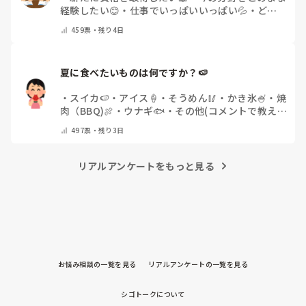
経験したい😊
・
仕事でいっぱいいっぱい💦
・
どん
な自分になりたいか探し中🧐
・
その他（コメントで
459
票・
残り4日
教えてください）
夏に食べたいものは何ですか？🍉
・
スイカ🍉
・
アイス🍦
・
そうめん🥢
・
かき氷🍧
・
焼
肉（BBQ)🍖
・
ウナギ🐟
・
その他(コメントで教え
てください)
497
票・
残り3日
リアルアンケートをもっと見る
お悩み相談の一覧を見る
リアルアンケートの一覧を見る
シゴトークについて