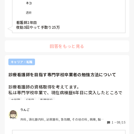
ネコ
透析
看護師2年目

夜勤3回やって手取り25万
回答をもっと見る
キャリア・転職
診療看護師を目指す専門学校卒業者の勉強方法について
診療看護師の資格取得を考えてます。

私は専門学校卒業で、現在病棟歴6年目に突入したところで
す。

大学院
6年目
専門学校
学士を取らずに、大学院受験資格を取得しようと考えていま
すが、受験資格試験合格に向けてどのような勉強をすれば良
りんご
いのかわかりません。

外科, 消化器内科, 泌尿器科, 急性期, その他の科, 病棟, 脳神
どなたかご助言いただきたいです。
1
・
08/15
経外科, 消化器外科, 一般病院