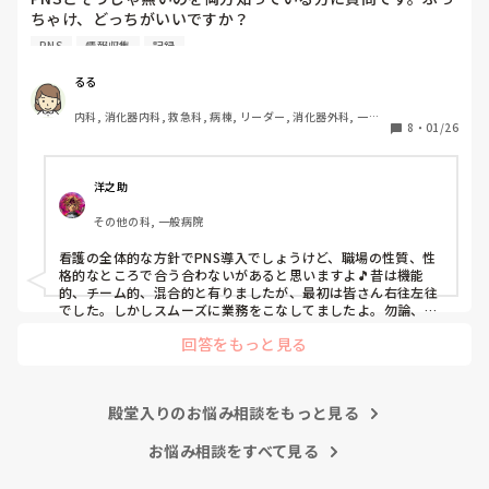
ちゃけ、どっちがいいですか？

こんなバカな私をせめて笑い飛ばしてください笑
PNS
情報収集
記録
私の病院は３年前からPNSを導入して、一部の病棟はその
後、PNSを廃止しました。

るる
私は、そのPNSを廃止した病棟からまだPNSをやっている病
内科, 消化器内科, 救急科, 病棟, リーダー, 消化器外科, 一般
棟に9月に異動してきました。

8
・
01/26
病院
ぶっちゃけ、新人のレベルにかなりの差が出ているなぁと感
じざるを得ませんでした。

色々な病棟に入院したことのある患者さんも、「(私が異動
洋之助
する前の病棟の方が)新人が患者から見てもよく動けてた
その他の科, 一般病院
よ」と言っていました。

現病棟はPNSだけれども、結局は忙しくて、新人の面倒を見
看護の全体的な方針でPNS導入でしょうけど、職場の性質、性
てられず、清潔ケアや単純に点滴を繋げてくるなど、簡単な
格的なところで合う合わないがあると思いますよ🎵昔は機能
仕事しか新人にさせていませんでした。PNSを廃止した病棟
的、チーム的、混合的と有りましたが、最初は皆さん右往左往
では、イベントは必ずと言っていいほど新人に担当させて、
でした。しかしスムーズに業務をこなしてましたよ。勿論、指
導する事も😉🆗✨でしたよ🎵どうしてもPNSの導入なら皆さん
指導者やリーダーが責任持って指導することで、新人ができ
回答をもっと見る
と意見交換を行うべきと思いますよ🎵それに人手が足りないの
ることがどんどん増えていったと思っています。

は昔から口癖のように言われていますよ🎵人手が足りない分は
現在の病棟はスタッフの人数が少ないので、1ペアで患者14
足りるように業務をこなしている人もいます。意欲的でない新
人とか受け持つことも当たり前な感じです。

人も昔からいますのでね🎵とどのつまり看護師が自分の仕事へ
朝の情報収集にも時間がかかり、結果、患者のことがわから
殿堂入りのお悩み相談をもっと見る
の向き合い方になると思いますよ🎵僕は昔の人間なので、昔は
ないという状況になります。新人も放置されるのなら、PNS
良かったよしか言えませんが、今と比べると個人的な動きが多
いと思います。昔は患者様、スタッフ全員に目を配れる人が沢
お悩み相談をすべて見る
の意味があるのか疑問です。

山いて新人の指導もしっかりしていましたし、新人さんも答え
先日も、入職して10ヶ月経つけど造影MRIの検査出しをした
てくれましたよ🎵今のアナタに出来るでしょうか⁉️物事の良し