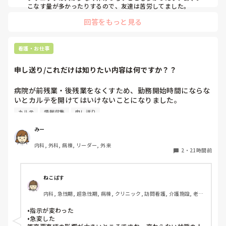
こなす量が多かったりするので、友達は苦労してました。
回答をもっと見る
看護・お仕事
申し送り/これだけは知りたい内容は何ですか？？
病院が前残業・後残業をなくすため、勤務開始時間にならな
いとカルテを開けてはいけないことになりました。

カルテ
情報収集
申し送り
そのため、十分な情報収集が困難になり、前勤務者がしっか
りと記録に残していない場合はとても困ることが増えまし
みー
た。申し送り自体は存在していますが、後残業もなくす風潮
内科, 外科, 病棟, リーダー, 外来
で、5分以内で終わるように、と言われています。

2
・
21時間前
人にもよるのですが、端的な申し送りのためにこれだけは知
っておきたい内容は何ですか？？
ねこばす
内科, 急性期, 超急性期, 病棟, クリニック, 訪問看護, 介護施設, 老健
施設, リーダー, 神経内科, 脳神経外科, 一般病院, 慢性期, 回復期, 終
末期, 透析, 保育園・学校, SCU, 派遣, 小規模多機能, 看護多機能
•指示が変わった

•急変した
