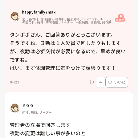
happyfamily7max
消化器内科, 循環器科, 精神科, 整形外科, リハビリ科, HCU, そ
質問主
の他の科, 病棟, 訪問看護, リーダー, 一般病院, 慢性期, 回復期
タンポポさん、ご回答ありがとうございます。

そうですね、日勤は１人欠員で回したりもします
が、夜勤は必ず交代が必要になるので、早めが良い
ですね。

はい、まず体調管理に気をつけて頑張ります！
04/29
いいね
るるる
内科, 病棟, リーダー
管理者の立場で回答します

夜勤の変更は難しい事が多いのと
