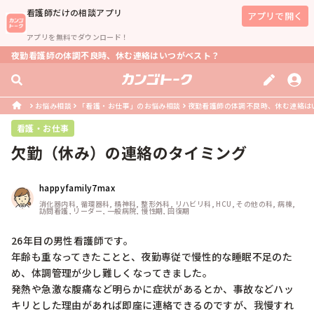
看護師
だけの相談アプリ
アプリで開く
アプリを無料でダウンロード！
夜勤看護師の体調不良時、休む連絡はいつがベスト？
お悩み相談
「看護・お仕事」のお悩み相談
夜勤看護師の体調不良時、休む連絡は
看護・お仕事
欠勤（休み）の連絡のタイミング
happyfamily7max
消化器内科, 循環器科, 精神科, 整形外科, リハビリ科, HCU, その他の科, 病棟, 
訪問看護, リーダー, 一般病院, 慢性期, 回復期
26年目の男性看護師です。

年齢も重なってきたことと、夜勤専従で慢性的な睡眠不足のた
め、体調管理が少し難しくなってきました。

発熱や急激な腹痛など明らかに症状があるとか、事故などハッ
キリとした理由があれば即座に連絡できるのですが、我慢すれ