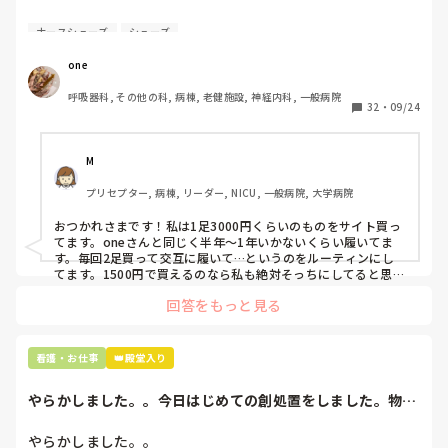
自費購入するナースシューズ(職場で使用してる靴)っていく
円満ではない退職ってこんな複雑な気持ちになるのです
ナースシューズ
シューズ
らくらいのものをどのくらいの期間使用していますか？

ね、、

one
わたしの職場の指定は「白のスニーカー」。

呼吸器科, その他の科, 病棟, 老健施設, 神経内科, 一般病院
すぐに汚くなるので1,500円は絶対に超えたくない思いがあ
32
・
09/24
り笑、商店街の靴屋さんやネットで安く見つけた時に買って
半年〜1年未満で交換しています。

M
職場の人が「ナースシューズに3000円以上は出せない」っ
プリセプター, 病棟, リーダー, NICU, 一般病院, 大学病院
て言ってて、わたしの倍額は出せるのか！とびっくりしたの
で、世の皆さんはどうなのかなと…🤔
おつかれさまです！私は1足3000円くらいのものをサイト買っ
てます。oneさんと同じく半年〜1年いかないくらい履いてま
す。毎回2足買って交互に履いて…というのをルーティンにし
てます。1500円で買えるのなら私も絶対そっちにしてると思う
ので良い買い物されてて羨ましいです！(笑)
回答をもっと見る
看護・お仕事
👑殿堂入り
やらかしました。。今日はじめての創処置をしました。物品
で滅菌の鑷子やハ...
やらかしました。。
