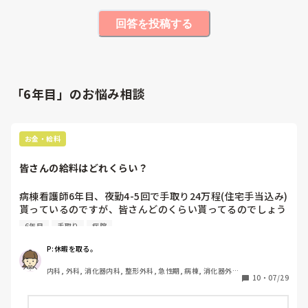
回答を投稿する
「6年目」のお悩み相談
お金・給料
皆さんの給料はどれくらい？
病棟看護師6年目、夜勤4-5回で手取り24万程(住宅手当込み)
貰っているのですが、皆さんどのくらい貰ってるのでしょう
か？

6年目
手取り
病院
周りに歳が近い人がいないので気になりました！
P:休暇を取る。
内科, 外科, 消化器内科, 整形外科, 急性期, 病棟, 消化器外
10
・
07/29
科, 一般病院, 慢性期