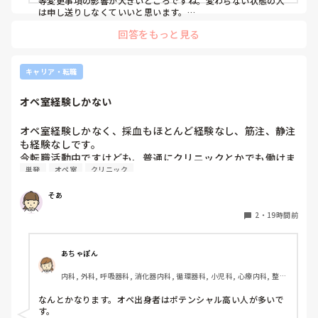
等変更事項の影響が大きいところですね。変わらない状態の人
は申し送りしなくていいと思います。

絶対伝えたいけど長文で記録には残せない時は時間がある時は
回答をもっと見る
Wordで文章を作って渡してました。
キャリア・転職
オペ室経験しかない
オペ室経験しかなく、採血もほとんど経験なし、筋注、静注
も経験なしです。

今転職活動中ですけども、普通にクリニックとかでも働けま
単発
オペ室
クリニック
すかね(考えてるところは、眼科や皮膚科あたりです)

そあ
もう一つ、単発のバイトもしたいのですがオペ室経験しかな
い人でも働けるようなところはありますかね。

2
・
19時間前
病棟経験も一度もないので色々と不安でいっぱいです。
あちゃぽん
内科, 外科, 呼吸器科, 消化器内科, 循環器科, 小児科, 心療内科, 整形
外科, 産科・婦人科, 耳鼻咽喉科, 皮膚科, 泌尿器科, リハビリ科, 総
合診療科, 救急科, 超急性期, ICU, CCU, HCU, その他の科, ママナー
なんとかなります。オペ出身者はポテンシャル高い人が多いで
ス, 外来, 神経内科, 脳神経外科, NICU, 消化器外科, 一般病院, 慢性
す。

期, 回復期, 終末期, オペ室, 透析, 検診・健診