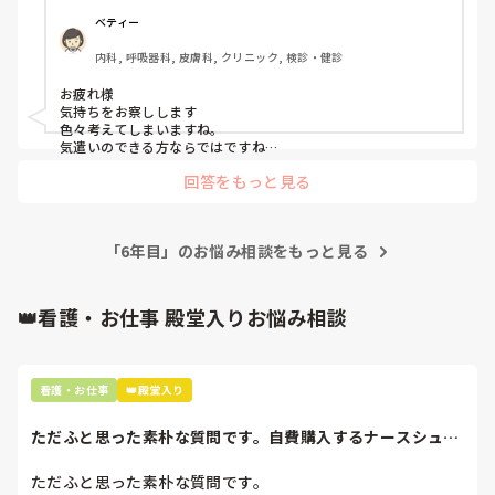
してくる人、冷たい口調であなたの事嫌いですよオーラをだ
ベティー
大変な道のりですが、6年間の臨床経験は大きな強みですし、
す人…

日々の業務と並行して少しずつ準備を進めれば必ず道は開けま
内科, 呼吸器科, 皮膚科, クリニック, 検診・健診
もしその人たちがいたら数ヶ月ぶりに姿を見せた際に何か言
す。応援しています📚💪
われるんじゃないか、変な目で見られるのではないか、、と
お疲れ様

考えてしまいます。

気持ちをお察しします

色々考えてしまいますね。

もう辞めるのですから気にせず行けばいいと周りは言います
気遣いのできる方ならではですね

円満だろうがなかろうが・退職

し

回答をもっと見る
あなたにとって今が大事・

自分でもそう思うのですが

体と心を休ませて

でも、、やっぱり怖いものは怖いです…

深く考えず・病棟の事務の方とか見えますか?

病棟にも私物があるので取りに行かなければいけないので行
おせわになりましたと菓子折りを持って行って・それで済ませ
かないという選択ができなく、そのプレッシャーか、荷物を
「6年目」のお悩み相談をもっと見る
てみては?

取りに行くと決まった日から何に対しても漠然とした不安が
病棟にある荷物は今後使うものですか?

どうしてもなら・もうその時だけですから・嫌な人のことを忘
襲いかかってきたり動悸がしたりソワソワしています。

れて・荷物とって帰ればいいです

👑看護・お仕事 殿堂入りお悩み相談
それ以上考えず・もう・そんな職場とはバイバイ😊

コロナがあるから病棟には入れないとか言ってくれないかな
とりあえず・気持ちを切り替えるためそれだけやって・キリを
とも

つけてみては?菓子折り持ってかんたんなあいさつ
思ってるくらい、本当に行きたくありません

看護・お仕事
👑殿堂入り
その他にも健康保険どうしよう？とかスーツじゃなきゃだめ
ただふと思った素朴な質問です。自費購入するナースシュー
かな？

ズ(職場で使用し...
とかとっても小さいことでもどうしようどうしようとなって
ただふと思った素朴な質問です。

しまいます。
