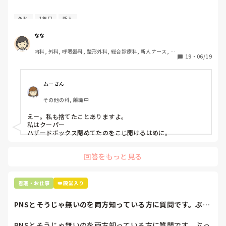
今日はじめての創処置をしました。

外科
1年目
新人
物品で滅菌の鑷子やハサミを使ったのですが、

ゴミと一緒に、ノリで鑷子達を捨てました。。

なな
患者に使用した物品は使い捨て、という認識が頭の中にあっ
内科, 外科, 呼吸器科, 整形外科, 総合診療科, 新人ナース, 脳
て…。

19
・
06/19
神経外科, 慢性期, 回復期
プリセプターに

「普通鑷子捨てる！？明らかに使い捨てて良いような安物じ
ムーさん
ゃないよね？」

その他の科, 離職中
「そんなミスした新人、あなたが初めてだよ」

と言われました。。

えー。私も捨てたことありますよ。

私はクーパー

たしかに、よくよく考えてみれば

ハザードボックス閉めてたのをこじ開けるはめに。

手術室で使った物品も全部滅菌して使いまわすし、

これは私じゃないけど、患者さんのガラケーを洗濯ものと一緒
滅菌の種類とかも学校で習ったはずなのに

回答をもっと見る
に出しちゃったり。(これは問題か💦)
なんで頭回らなかったんだろう😭

市長さんは、

看護・お仕事
👑殿堂入り
患者さんに迷惑かけたわけじゃないから大丈夫、

と慰めてくれましたが、、

PNSとそうじゃ無いのを両方知っている方に質問です。ぶっ
自分が情けなくて情けなくて😭

ちゃけ、どっち...
明日からの勤務が怖い笑

PNSとそうじゃ無いのを両方知っている方に質問です。ぶっ