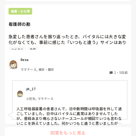
り」の順で段階的に権限委譲

	•	判断に迷う場面では答えを教えず「あなたならどう判
断する?」と問い返し、思考を言語化させる

看護・お仕事
	•	振り返りは「感情面(自信喪失など)」と「技術面(判断
根拠)」を分けて聞く。混ぜると本人が全否定されたと受け取り
看護師の勘
やすいため
急変した患者さんを振り返ったとき、バイタルには大きな変
化がなくても、事前に感じた『いつもと違う』サインはあり
ましたか？表情、会話、食事量など、実際の経験、看護師だ
バイタル
急変
からこそ培った勘を教えてください。
Rena
ママナース, 検診・健診
1
・
5日前
yh_27
小児科, ママナース
人工呼吸器装着の患者さんで、日中数時間は呼吸器を外して過
ごしていました。日中はバイタルに異常はありませんでした
が、普段あまり鳴らさないナースコールが頻回でいつも言わな
いことを訴えていました。何かいつもと違うと思いましたが、
バイタルに異常はなく本人から身体的な訴えがなかったので特
回答をもっと見る
にできることはありませんでした。その夜中に急変し亡くなり