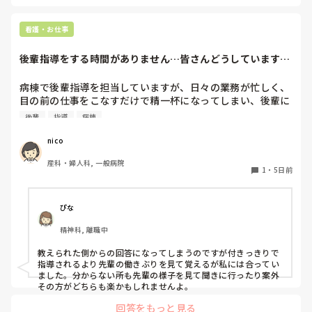
ました。あの時に自分の勘を信じ、もっと関わる時間を増やし
て観察すれば何か異変に気付けたんではないかと今でも後悔し
ています。
看護・お仕事
後輩指導をする時間がありません…皆さんどうしています
か？
病棟で後輩指導を担当していますが、日々の業務が忙しく、
目の前の仕事をこなすだけで精一杯になってしまい、後輩に
十分な指導をする時間や心の余裕がありません。

後輩
指導
病棟
その場で必要最低限の声かけや指導はしていますが、「もっ
nico
と教えてあげたい」と思っても、業務を優先せざるを得ない
産科・婦人科, 一般病院
ことが多く、後輩にも申し訳なさを感じています。

1
・
5日前
同じような状況の中で後輩指導をされている方は、どのよう
な工夫をされていますか？限られた時間の中でも、効果的に
ぴな
指導するコツや、日頃から意識していることがあれば教えて
精神科, 離職中
いただきたいです。

教えられた側からの回答になってしまうのですが付きっきりで
忙しい病棟だからこそ実践できる工夫があれば、ぜひ参考に
指導されるより先輩の働きぶりを見て覚えるが私には合ってい
させてください。
ました。分からない所も先輩の様子を見て聞きに行ったり案外
その方がどちらも楽かもしれませんよ。
回答をもっと見る