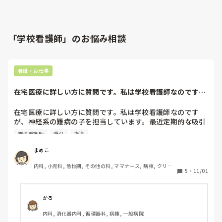
「学校看護師」のお悩み相談
看護・お仕事
在宅医療に詳しい方に質問です。私は学校看護師なのです
が、神経系の難病の...
在宅医療に詳しい方に質問です。私は学校看護師なのです
が、神経系の難病の子を担当しています。最近定期的な吸引
が必要になったのですが、持参品の中にアルコール綿が無か
学校看護師
吸引
指導
ったので持ってきてほしいことをお母さんに伝えたら、吸引
の指導は病院で受けたがアルコール綿を使えとは言われたこ
まめこ
とがないと言われてしまい持参して貰えそうにありません。
内科, 小児科, 急性期, その他の科, ママナース, 病棟, クリニ
在宅医療なので吸引チューブは一日一本しか使えないし、ア
5
・
11/01
ック, 保育園・学校, 派遣
ル綿で清拭しないと不潔かなと思うのですが・・・いちおう
主治医へ提出する学校で行う医療行為のマニュアル（←私が
作成し主治医へ提出したもの）にはアル綿を使用するように
かろ
記載しました。そのマニュアル通りに医療行為を行うよう主
内科, 消化器内科, 循環器科, 病棟, 一般病院
治医からも指示があるという状態です。聞きたいのは一日一