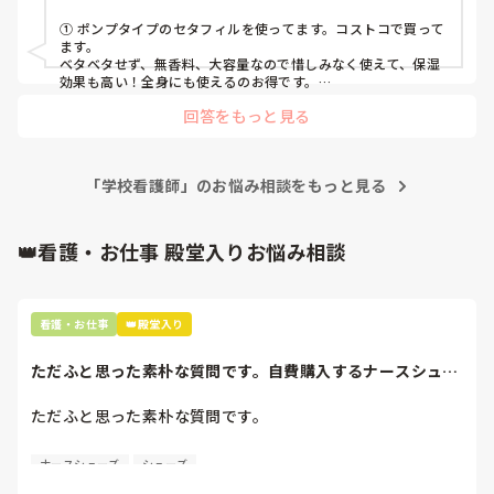
GCU, 助産師
① ポンプタイプのセタフィルを使ってます。コストコで買って
ます。

ベタベタせず、無香料、大容量なので惜しみなく使えて、保湿
効果も高い！全身にも使えるのお得です。

③爪にはオイルを使ってますが、気が向いた時にしかやりませ
回答をもっと見る
ん。
「学校看護師」のお悩み相談をもっと見る
👑看護・お仕事 殿堂入りお悩み相談
看護・お仕事
👑殿堂入り
ただふと思った素朴な質問です。自費購入するナースシュー
ズ(職場で使用し...
ただふと思った素朴な質問です。

自費購入するナースシューズ(職場で使用してる靴)っていく
ナースシューズ
シューズ
らくらいのものをどのくらいの期間使用していますか？
