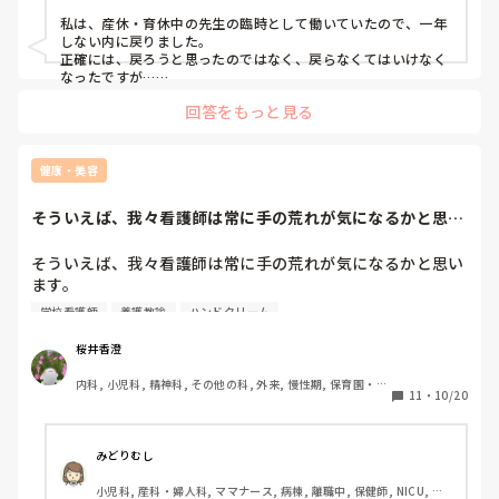
一般病院, 慢性期, 終末期, 検診・健診
私は、産休・育休中の先生の臨時として働いていたので、一年
しない内に戻りました。

正確には、戻ろうと思ったのではなく、戻らなくてはいけなく
なったですが…

正直、養護教諭の仕事をしてから看護師に戻っての仕事の忙し
回答をもっと見る
さのギャップに慣れるのが一苦労でした…。
健康・美容
そういえば、我々看護師は常に手の荒れが気になるかと思い
ます。皆さん使っ...
そういえば、我々看護師は常に手の荒れが気になるかと思い
ます。

皆さん使ってらっしゃる手荒れ対策って何でしょう？

学校看護師
養護教諭
ハンドクリーム
この中の結果を統計していきたいので、是非教えてくださ
い！

桜井香澄
内科, 小児科, 精神科, その他の科, 外来, 慢性期, 保育園・学
①クリーム系のハンドクリーム

11
・
10/20
校, 検診・健診, 派遣, 看護多機能
②ワセリンベース(ももの花や、通常のワセリンを含む)

③オイル系(液体)

みどりむし
小児科, 産科・婦人科, ママナース, 病棟, 離職中, 保健師, NICU, 