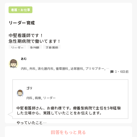
抱えるのは到底ムリですね🎵ならば皆で抱えましょうね🎵僕の
な…と思いました。

持論ですけど、頑張って👊😆🎵
新人さんが可愛そう、と感じることもある反面、ペアの先輩
看護・お仕事
が何か処置をしているけど、ペアの新人はのんびり記録して
いて、「(処置を)やったことあるの？無いなら見学したほう
リーダー育成
がいいんじゃないの？」と声をかけても、「記録終わってな
いんで」と。。。

中堅看護師です！

早く色々覚えたい！という、意欲があまり感じられず…これ
急性期病院で働いてます！

はPNS云々よりも、その新人の性格かな？とも思いました
リーダーの育てかた、教えてください！教育に悩んでます💦
が、ほとんどの新人に当てはまりました。。。時代柄でしょ
リーダー
急性期
正看護師
うか？？

あむ
私はどちらかといえば、PNSは好きじゃありません。

でもPNSでやれというからには、もっと業務量に見合った、
内科, 外科, 消化器内科, 循環器科, 泌尿器科, プリセプター, リ
新人を指導しながら業務ができるゆとりが欲しいです。

1
・
6日前
ーダー, 消化器外科, 一般病院
PNSもそうじゃないのも経験している方は、どちらの方が良
いと思いますか？
ゴリ
内科, 病棟, リーダー
中堅看護師さん、お疲れ様です。療養型病院で主任を5年経験
した立場から、実践していたことをお伝えします。

やっていたこと

回答をもっと見る
	•	リーダー業務は「見学→小さい範囲を任せる→振り返