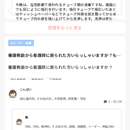
本の吸引チューブしか使用できない状況でアル綿を、使用せ
今晩は。在宅医療で使われるチューブ類の消毒ですね。施設に
ずウェットティッシュ等で清拭する方法で口腔内吸引するこ
でも同じように吸引を行います。吸引チューブで吸引いたあと
とってありですか？
はティッシュペーパーなどでチューブ外側を拭き取ってから水
でチューブ内の痰を吸い上げてから洗浄します。洗浄は赤ちゃ
んの哺乳瓶などをつけて消毒(ミルトン)する。次亜塩素と言え
回答をもっと見る
ばわかると思います。市販で売っています。なので口腔内に入
れても害がない消毒方法です。吸引チューブはミルトンに浸け
ててもすぐに使えるので1日1本でまたは2本を2日間使うことも
可能になります。アルコール綿は使用しなくても大丈夫かと思
キャリア・転職
いますがあくまでも在宅での対応方法としてコメントさせて頂
きました。
養護教諭から看護師に戻られた方いらっしゃいますか？も
し、いらっしゃれば...
養護教諭から看護師に戻られた方いらっしゃいますか？

もし、いらっしゃればどのような経緯で看護師に戻ろうと思
学校看護師
養護教諭
正看護師
ったのかお聞かせ願いたいです。

こんぱい
消化器内科, その他の科, 大学病院, 保育園・学校
3
・
01/28
楓
内科, 外科, 精神科, その他の科, 病棟, 保健師, リーダー, 神経内科, 