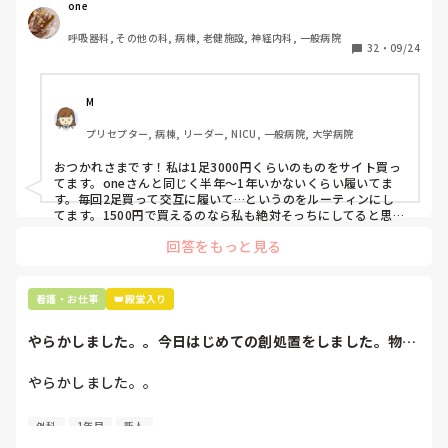
one
わたしの職場の指定は「白のスニーカー」。

呼吸器科, その他の科, 病棟, 老健施設, 神経内科, 一般病院
すぐに汚くなるので1,500円は絶対に超えたくない思いがあ
32
・
09/24
り笑、商店街の靴屋さんやネットで安く見つけた時に買って
半年〜1年未満で交換しています。

M
職場の人が「ナースシューズに3000円以上は出せない」っ
プリセプター, 病棟, リーダー, NICU, 一般病院, 大学病院
て言ってて、わたしの倍額は出せるのか！とびっくりしたの
で、世の皆さんはどうなのかなと…🤔
おつかれさまです！私は1足3000円くらいのものをサイト買っ
てます。oneさんと同じく半年〜1年いかないくらい履いてま
す。毎回2足買って交互に履いて…というのをルーティンにし
てます。1500円で買えるのなら私も絶対そっちにしてると思う
ので良い買い物されてて羨ましいです！(笑)
回答をもっと見る
看護・お仕事
👑殿堂入り
やらかしました。。今日はじめての創処置をしました。物品
で滅菌の鑷子やハ...
やらかしました。。

今日はじめての創処置をしました。

外科
1年目
新人
物品で滅菌の鑷子やハサミを使ったのですが、
