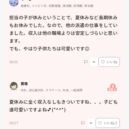
皮膚科, リハビリ科, 訪問看護, 慢性期, 回復期, 終末期
担当の子が休みということで、夏休みなど長期休み
もお休みでした。なので、他の派遣の仕事をしてい
ました。収入は他の職場よりは安定しづらいと思い
ます。

でも、やはり子供たちは可愛いです😊
10/25
いいね
薔薇
質問主
外科, 消化器内科, ママナース, 外来, 一般病院
夏休みに全く収入なしもきついですね、、。子ども
達可愛いですよね💕(*^^*)
10/27
いいね 1