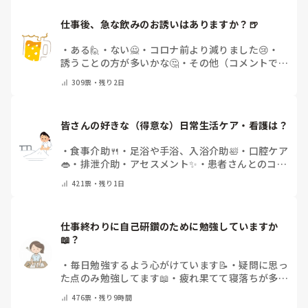
仕事後、急な飲みのお誘いはありますか？🍺
・
ある🙋
・
ない🙅
・
コロナ前より減りました😢
・
誘うことの方が多いかな🤔
・
その他（コメントで教
えてください）
309
票・
残り2日
皆さんの好きな（得意な）日常生活ケア・看護は？
・
食事介助🍴
・
足浴や手浴、入浴介助🛀
・
口腔ケア
👄
・
排泄介助・アセスメント✨
・
患者さんとのコミ
ュニケーション😊
・
特にない
・
その他（コメント
421
票・
残り1日
で教えてください）
仕事終わりに自己研鑽のために勉強していますか
📖？
・
毎日勉強するよう心がけています📝
・
疑問に思っ
た点のみ勉強してます📖
・
疲れ果てて寝落ちが多い
なぁ…😅
・
休日にまとめてやりますっ❕
・
その他
476
票・
残り9時間
（コメントで教えてください）