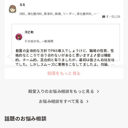
後、PNSを廃止しました。

るる
私は、そのPNSを廃止した病棟からまだPNSをやっている病
内科, 消化器内科, 救急科, 病棟, リーダー, 消化器外科, 一般
棟に9月に異動してきました。

8
・
01/26
病院
ぶっちゃけ、新人のレベルにかなりの差が出ているなぁと感
じざるを得ませんでした。

色々な病棟に入院したことのある患者さんも、「(私が異動
洋之助
する前の病棟の方が)新人が患者から見てもよく動けてた
その他の科, 一般病院
よ」と言っていました。

現病棟はPNSだけれども、結局は忙しくて、新人の面倒を見
看護の全体的な方針でPNS導入でしょうけど、職場の性質、性
てられず、清潔ケアや単純に点滴を繋げてくるなど、簡単な
格的なところで合う合わないがあると思いますよ🎵昔は機能
仕事しか新人にさせていませんでした。PNSを廃止した病棟
的、チーム的、混合的と有りましたが、最初は皆さん右往左往
では、イベントは必ずと言っていいほど新人に担当させて、
でした。しかしスムーズに業務をこなしてましたよ。勿論、指
導する事も😉🆗✨でしたよ🎵どうしてもPNSの導入なら皆さん
指導者やリーダーが責任持って指導することで、新人ができ
回答をもっと見る
と意見交換を行うべきと思いますよ🎵それに人手が足りないの
ることがどんどん増えていったと思っています。

は昔から口癖のように言われていますよ🎵人手が足りない分は
現在の病棟はスタッフの人数が少ないので、1ペアで患者14
足りるように業務をこなしている人もいます。意欲的でない新
人とか受け持つことも当たり前な感じです。

人も昔からいますのでね🎵とどのつまり看護師が自分の仕事へ
朝の情報収集にも時間がかかり、結果、患者のことがわから
殿堂入りのお悩み相談をもっと見る
の向き合い方になると思いますよ🎵僕は昔の人間なので、昔は
ないという状況になります。新人も放置されるのなら、PNS
良かったよしか言えませんが、今と比べると個人的な動きが多
いと思います。昔は患者様、スタッフ全員に目を配れる人が沢
お悩み相談をすべて見る
の意味があるのか疑問です。

山いて新人の指導もしっかりしていましたし、新人さんも答え
先日も、入職して10ヶ月経つけど造影MRIの検査出しをした
てくれましたよ🎵今のアナタに出来るでしょうか⁉️物事の良し
事がなく、やり方がわからない新人さんが、先輩に「今まで
悪しの批判は簡単です。僕も出来ます。自分で何か解決策があ
話題のお悩み相談
やったことないの！？もう10ヶ月なんだから、未経験なこと
るなら実施してみてはどうでしょうか⁉️そういう事と思います
は自分から積極的に言って！」と言われていて、そんな無茶
よ🎵人の命は地球より重いと言った人がいます。ならば１人で