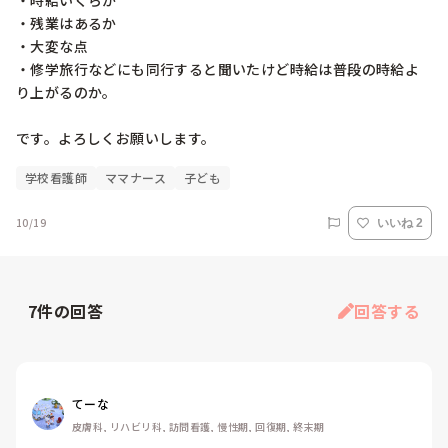
・時給いくらか

・残業はあるか

・大変な点

・修学旅行などにも同行すると聞いたけど時給は普段の時給よ
り上がるのか。

です。よろしくお願いします。
学校看護師
ママナース
子ども
10/19
いいね 2
7
件の回答
回答する
てーな
皮膚科, リハビリ科, 訪問看護, 慢性期, 回復期, 終末期