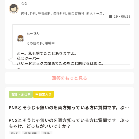
ゴミと一緒に、ノリで鑷子達を捨てました。。

なな
患者に使用した物品は使い捨て、という認識が頭の中にあっ
内科, 外科, 呼吸器科, 整形外科, 総合診療科, 新人ナース, 脳
て…。

19
・
06/19
神経外科, 慢性期, 回復期
プリセプターに

「普通鑷子捨てる！？明らかに使い捨てて良いような安物じ
ムーさん
ゃないよね？」

その他の科, 離職中
「そんなミスした新人、あなたが初めてだよ」

と言われました。。

えー。私も捨てたことありますよ。

私はクーパー

たしかに、よくよく考えてみれば

ハザードボックス閉めてたのをこじ開けるはめに。

手術室で使った物品も全部滅菌して使いまわすし、

これは私じゃないけど、患者さんのガラケーを洗濯ものと一緒
滅菌の種類とかも学校で習ったはずなのに

回答をもっと見る
に出しちゃったり。(これは問題か💦)
なんで頭回らなかったんだろう😭

市長さんは、

看護・お仕事
👑殿堂入り
患者さんに迷惑かけたわけじゃないから大丈夫、

と慰めてくれましたが、、

PNSとそうじゃ無いのを両方知っている方に質問です。ぶっ
自分が情けなくて情けなくて😭

ちゃけ、どっち...
明日からの勤務が怖い笑

PNSとそうじゃ無いのを両方知っている方に質問です。ぶっ
ちゃけ、どっちがいいですか？

こんなバカな私をせめて笑い飛ばしてください笑
PNS
情報収集
記録
私の病院は３年前からPNSを導入して、一部の病棟はその