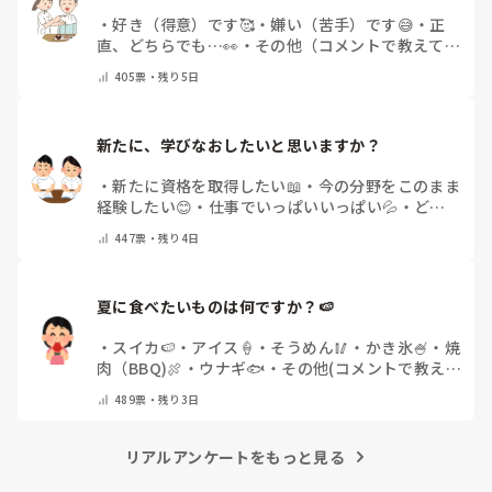
・
好き（得意）です🥰
・
嫌い（苦手）です😅
・
正
直、どちらでも…👀
・
その他（コメントで教えてく
ださい）
405
票・
残り5日
新たに、学びなおしたいと思いますか？
・
新たに資格を取得したい📖
・
今の分野をこのまま
経験したい😊
・
仕事でいっぱいいっぱい💦
・
どん
な自分になりたいか探し中🧐
・
その他（コメントで
447
票・
残り4日
教えてください）
夏に食べたいものは何ですか？🍉
・
スイカ🍉
・
アイス🍦
・
そうめん🥢
・
かき氷🍧
・
焼
肉（BBQ)🍖
・
ウナギ🐟
・
その他(コメントで教え
てください)
489
票・
残り3日
リアルアンケートをもっと見る