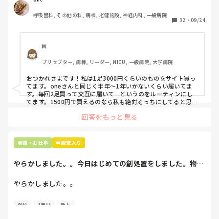
わたしの職場の指定は「白のスニーカー」。

呼吸器科, その他の科, 病棟, 老健施設, 神経内科, 一般病院
すぐに汚くなるので1,500円は絶対に超えたくない思いがあ
32
・
09/24
り笑、商店街の靴屋さんやネットで安く見つけた時に買って
半年〜1年未満で交換しています。

M
職場の人が「ナースシューズに3000円以上は出せない」っ
プリセプター, 病棟, リーダー, NICU, 一般病院, 大学病院
て言ってて、わたしの倍額は出せるのか！とびっくりしたの
で、世の皆さんはどうなのかなと…🤔
おつかれさまです！私は1足3000円くらいのものをサイト買っ
てます。oneさんと同じく半年〜1年いかないくらい履いてま
す。毎回2足買って交互に履いて…というのをルーティンにし
てます。1500円で買えるのなら私も絶対そっちにしてると思う
ので良い買い物されてて羨ましいです！(笑)
回答をもっと見る
看護・お仕事
👑殿堂入り
やらかしました。。今日はじめての創処置をしました。物品
で滅菌の鑷子やハ...
やらかしました。。

今日はじめての創処置をしました。

外科
1年目
新人
物品で滅菌の鑷子やハサミを使ったのですが、
