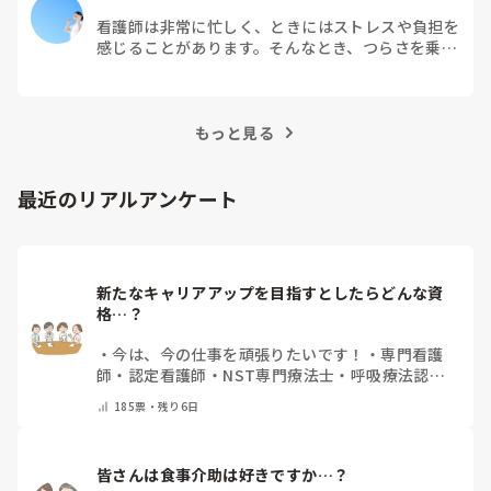
看護師は非常に忙しく、ときにはストレスや負担を
感じることがあります。そんなとき、つらさを乗り
越えるためにはどうすればよいでしょうか？この記
事では、看護師がつらさを感じたときの対処法や秘
訣を紹介します。
もっと見る
最近のリアルアンケート
新たなキャリアアップを目指すとしたらどんな資
格…？
・
今は、今の仕事を頑張りたいです！
・
専門看護
師
・
認定看護師
・
NST専門療法士
・
呼吸療法認定
士
・
糖尿病療養指導士
・
認知症ケア専門士
・
消化器
185
票・
残り6日
内視鏡技師
・
その他(コメントで教えて下さい)
皆さんは食事介助は好きですか…？