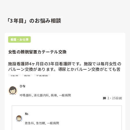
「3年目」のお悩み相談
看護・お仕事
女性の膀胱留置カテーテル交換
施設看護師4ヶ月目の3年目看護師です。施設では毎月女性の
バルーン交換があります。導尿とかバルーン交換がとても苦
手で、高齢者特有の尿道口がたくさんあったりして場所が分
3年目
施設
正看護師
からなくなり、いつも違う場所にいれてしまい、尿が流れず
先輩に代わってもらってます。バルーン交換のコツとかあり
ひな
ますか？

呼吸器科, 消化器内科, 病棟, 一般病院
手順とかは全て入ってます。
2
・
25日前
Ns
救急科, 急性期, 一般病院