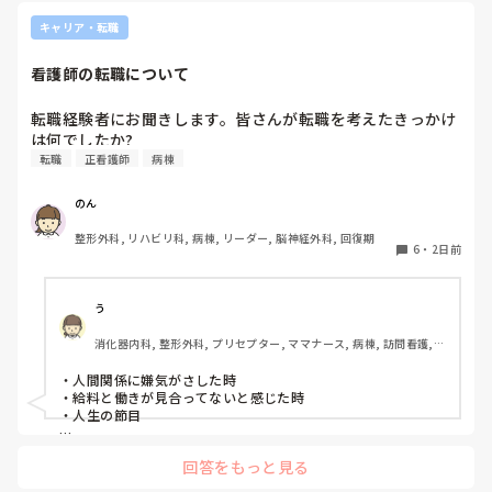
持論ですけど、頑張って👊😆🎵
新人さんが可愛そう、と感じることもある反面、ペアの先輩
キャリア・転職
が何か処置をしているけど、ペアの新人はのんびり記録して
いて、「(処置を)やったことあるの？無いなら見学したほう
看護師の転職について
がいいんじゃないの？」と声をかけても、「記録終わってな
いんで」と。。。

転職経験者にお聞きします。皆さんが転職を考えたきっかけ
早く色々覚えたい！という、意欲があまり感じられず…これ
は何でしたか?
はPNS云々よりも、その新人の性格かな？とも思いました
転職
正看護師
病棟
が、ほとんどの新人に当てはまりました。。。時代柄でしょ
うか？？

のん
私はどちらかといえば、PNSは好きじゃありません。

でもPNSでやれというからには、もっと業務量に見合った、
整形外科, リハビリ科, 病棟, リーダー, 脳神経外科, 回復期
新人を指導しながら業務ができるゆとりが欲しいです。

6
・
2日前
PNSもそうじゃないのも経験している方は、どちらの方が良
いと思いますか？
う
消化器内科, 整形外科, プリセプター, ママナース, 病棟, 訪問看護, 
リーダー, 消化器外科, 一般病院
・人間関係に嫌気がさした時

・給料と働きが見合ってないと感じた時

・人生の節目

回答をもっと見る