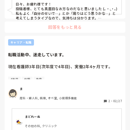
い仕事が怖くなります。3年目になるのにこんな状態なのは
日々、お疲れ様です！

もうやめた方がいいのではないかと考えてしまいますが、プ
投稿者様、とても真面目なお方なのだなと思いました (｡・‧̫・｡)

リセプターの役割は全うしたいと思っています。

私もよく「自分のせいで…」とか「周りはどう思うかな…」と
こんな私に何か助言をいただけると嬉しいです。
考えてしまうタイプなので、気持ちは分かります。

でも「役割は全うしたい！」と思うのですよね！

回答をもっと見る
私だったら、新人を育てるという立場を利用して、自分も成長
したいです。

知識や技術に自信がなくなるのであればその都度、新人さんと
一緒になって学び直そうと思います！

キャリア・転職
私なら新人さんに不安感や不信感を持たれないように、「私も
3年目でまだ曖昧な所があるんだ。スケジュール管理も苦手な
転職活動中、迷走しています。
んだ」と先に正直に話しておきます！その方が気楽かもしれま
せん (◜ᴗ◝ )

応援していますね！！
現在看護師3年目(次年度で4年目)、実働2年4ヶ月です。

転職を検討しているのですが、病院やクリニック以外で勤務
4年目
休職
急変
したことがなく、転職先について迷走しています。

ま
自身の実働期間が短いのもあり、

産科・婦人科, 病棟, オペ室, 小規模多機能
例えば訪問看護では自身の任される業務が多く、患者が急変
2
・
02/27
した際には対応できる自信がない…など。

基本的に自信が無いので選ぶことも出来ず…何ヶ月も求人を
眺めています。

まどれーぬ
その他の科, クリニック
大きい病院での転職も検討しましたが、休職中なのもあり応