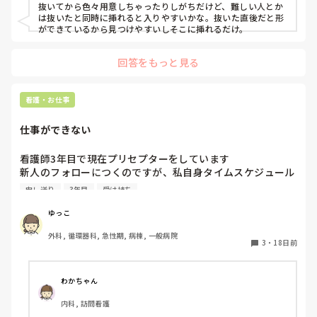
抜いてから色々用意しちゃったりしがちだけど、難しい人とか
は抜いたと同時に挿れると入りやすいかな。抜いた直後だと形
ができているから見つけやすいしそこに挿れるだけ。
回答をもっと見る
看護・お仕事
仕事ができない
看護師3年目で現在プリセプターをしています

新人のフォローにつくのですが、私自身タイムスケジュール
管理が苦手でいつも仕事が遅く、新人の頃からミスが多いで
申し送り
3年目
受け持ち
す。そもそも教える事がすごく苦手です。

そんな自分なので、自分の受け持ちの予定と新人の予定を合
ゆっこ
わせながらタイムスケジュールを組み立てられず、いつも申
外科, 循環器科, 急性期, 病棟, 一般病院
し送りがぎりぎりで帰りも遅いです。自分がうまくフォロー
3
・
18日前
できないせいで、新人の成長を妨げてるのではないかと怖く
なります。また、教えていて自分が今までしてきたことや知
識・技術に自信が無くなり常に不安な状態です。先日は初歩
わかちゃん
的なミスも連発してしまっていました。全く戦力にならない
内科, 訪問看護
ため、裏で先輩に色々言われてるのではないかと考えてしま