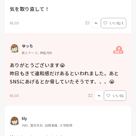
科, 脳神経外科, NICU, 消化器外科, 一般病院, 慢性期, 回復期, 終末期, オ
ペ室, 透析, 検診・健診
気を取り直して！
01/25
いいね 1
ゆっち
質問主
新人ナース, 神経内科
ありがとうございます😭

昨日もきて違和感だけあるといわれました。あと
SNSにあげるとか脅していたそうです、、、😭
01/25
いいね
lily
内科, 整形外科, 訪問看護, 大学病院