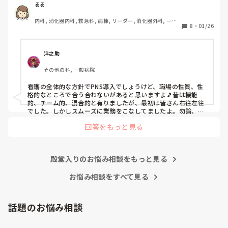
後、PNSを廃止しました。

るる
私は、そのPNSを廃止した病棟からまだPNSをやっている病
内科, 消化器内科, 救急科, 病棟, リーダー, 消化器外科, 一般
棟に9月に異動してきました。

8
・
01/26
病院
ぶっちゃけ、新人のレベルにかなりの差が出ているなぁと感
じざるを得ませんでした。

色々な病棟に入院したことのある患者さんも、「(私が異動
洋之助
する前の病棟の方が)新人が患者から見てもよく動けてた
その他の科, 一般病院
よ」と言っていました。

現病棟はPNSだけれども、結局は忙しくて、新人の面倒を見
看護の全体的な方針でPNS導入でしょうけど、職場の性質、性
てられず、清潔ケアや単純に点滴を繋げてくるなど、簡単な
格的なところで合う合わないがあると思いますよ🎵昔は機能
仕事しか新人にさせていませんでした。PNSを廃止した病棟
的、チーム的、混合的と有りましたが、最初は皆さん右往左往
では、イベントは必ずと言っていいほど新人に担当させて、
でした。しかしスムーズに業務をこなしてましたよ。勿論、指
導する事も😉🆗✨でしたよ🎵どうしてもPNSの導入なら皆さん
指導者やリーダーが責任持って指導することで、新人ができ
回答をもっと見る
と意見交換を行うべきと思いますよ🎵それに人手が足りないの
ることがどんどん増えていったと思っています。

は昔から口癖のように言われていますよ🎵人手が足りない分は
現在の病棟はスタッフの人数が少ないので、1ペアで患者14
足りるように業務をこなしている人もいます。意欲的でない新
人とか受け持つことも当たり前な感じです。

人も昔からいますのでね🎵とどのつまり看護師が自分の仕事へ
朝の情報収集にも時間がかかり、結果、患者のことがわから
殿堂入りのお悩み相談をもっと見る
の向き合い方になると思いますよ🎵僕は昔の人間なので、昔は
ないという状況になります。新人も放置されるのなら、PNS
良かったよしか言えませんが、今と比べると個人的な動きが多
いと思います。昔は患者様、スタッフ全員に目を配れる人が沢
お悩み相談をすべて見る
の意味があるのか疑問です。

山いて新人の指導もしっかりしていましたし、新人さんも答え
先日も、入職して10ヶ月経つけど造影MRIの検査出しをした
てくれましたよ🎵今のアナタに出来るでしょうか⁉️物事の良し
事がなく、やり方がわからない新人さんが、先輩に「今まで
悪しの批判は簡単です。僕も出来ます。自分で何か解決策があ
話題のお悩み相談
やったことないの！？もう10ヶ月なんだから、未経験なこと
るなら実施してみてはどうでしょうか⁉️そういう事と思います
は自分から積極的に言って！」と言われていて、そんな無茶
よ🎵人の命は地球より重いと言った人がいます。ならば１人で
抱えるのは到底ムリですね🎵ならば皆で抱えましょうね🎵僕の
な…と思いました。
