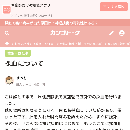
看護師
だけの相談アプリ
アプリで開く
アプリを無料でダウンロード！
採血で強い痛みが出た原因は？神経損傷の可能性はある？
お悩み相談
「看護・お仕事」のお悩み相談
採血で強い痛みが出た原因は？神経損
看護・お仕事
採血について
ゆっち
新人ナース, 神経内科
右は嫌との事で、尺側皮静脈で真空管で直針での採血を行いま
した。

他の場所は刺せそうになく。何回も採血していた跡があり、硬
かったです。針を入れた瞬間痛みを訴えたため、すぐに抜針。
その後、「こんなに痛い採血ははじめて。もうここでは採血拒