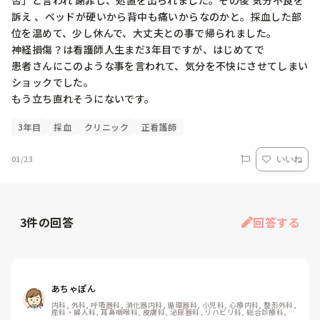
否」と言われ 謝罪し、処置を出られました。その後 気分不良を
訴え 、ベッドが硬いから背中も痛いからなのかと。採血した部
位を温めて、少し休んで、大丈夫との事で帰られました。

神経損傷？は看護師人生まだ3年目ですが、はじめてで

患者さんにこのような事を言われて、気分を不快にさせてしまい
ショックでした。

もう立ち直れそうにないです。
3年目
採血
クリニック
正看護師
01/23
いいね
3
件の回答
回答する
あちゃぽん
内科, 外科, 呼吸器科, 消化器内科, 循環器科, 小児科, 心療内科, 整形外科, 
産科・婦人科, 耳鼻咽喉科, 皮膚科, 泌尿器科, リハビリ科, 総合診療科, 救
急科, 超急性期, ICU, CCU, HCU, その他の科, ママナース, 外来, 神経内