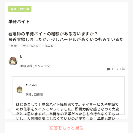
看護・お仕事
単発バイト
看護師の単発バイトの経験がある方いますか？

最近登録しましたが、少しハードルが高くいつもみているだ
けです。

単発
アルバイト
パート
1度行ってもういいかなと言っている知り合いもいて、どの
ような雰囲気なのか知りたいです。
k
美容外科, クリニック
1
・
2日前
だいふく
病棟, 回復期
はじめまして！単発バイト経験者です。デイサービスや施設で
のお仕事をメインにやってました。即戦力的な感じなので大変
だとは思いますが、単発なので嫌だったらもう行かなくてもい
いし、人間関係気にしなくていいのが楽でした！単価も高いで
すし私には合ってたかなと思います。ただ、自分の行きたい日
回答をもっと見る
にちに空きがあるか分からないのでそこは難点ですかね。