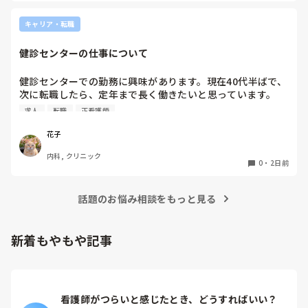
キャリア・転職
健診センターの仕事について
健診センターでの勤務に興味があります。現在40代半ばで、
次に転職したら、定年まで長く働きたいと思っています。

健診センターは比較的人気があるので、あまり空きがないと
求人
転職
正看護師
聞きます。

実際、健診センターでの仕事内容は、楽なのでしょうか？ま
花子
た、大変なことは何ですか？
内科, クリニック
0
・
2日前
話題のお悩み相談をもっと見る
新着もやもや記事
看護師がつらいと感じたとき、どうすればいい？