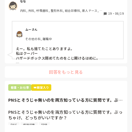
ゴミと一緒に、ノリで鑷子達を捨てました。。

なな
患者に使用した物品は使い捨て、という認識が頭の中にあっ
内科, 外科, 呼吸器科, 整形外科, 総合診療科, 新人ナース, 脳
て…。

19
・
06/19
神経外科, 慢性期, 回復期
プリセプターに

「普通鑷子捨てる！？明らかに使い捨てて良いような安物じ
ムーさん
ゃないよね？」

その他の科, 離職中
「そんなミスした新人、あなたが初めてだよ」

と言われました。。

えー。私も捨てたことありますよ。

私はクーパー

たしかに、よくよく考えてみれば

ハザードボックス閉めてたのをこじ開けるはめに。

手術室で使った物品も全部滅菌して使いまわすし、

これは私じゃないけど、患者さんのガラケーを洗濯ものと一緒
滅菌の種類とかも学校で習ったはずなのに

回答をもっと見る
に出しちゃったり。(これは問題か💦)
なんで頭回らなかったんだろう😭

市長さんは、

看護・お仕事
👑殿堂入り
患者さんに迷惑かけたわけじゃないから大丈夫、

と慰めてくれましたが、、

PNSとそうじゃ無いのを両方知っている方に質問です。ぶっ
自分が情けなくて情けなくて😭

ちゃけ、どっち...
明日からの勤務が怖い笑

PNSとそうじゃ無いのを両方知っている方に質問です。ぶっ
ちゃけ、どっちがいいですか？

こんなバカな私をせめて笑い飛ばしてください笑
PNS
情報収集
記録
私の病院は３年前からPNSを導入して、一部の病棟はその