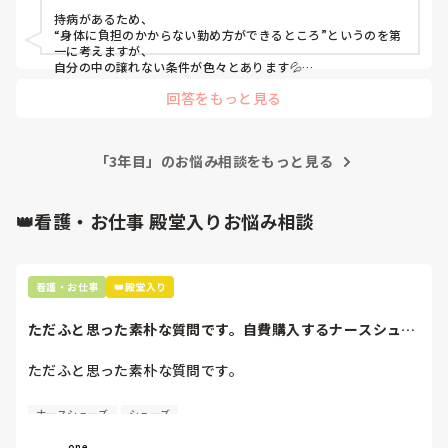
募すらできないことも…。

持病があるため、

“身体に負担のかからない勤め方ができるところ”というのを第
皆さんの転職を考える、考えた際の重要視するポイントなど
一に考えますが、

あれば教えていただきたいです！
自分の中の譲れない条件が色々とあります💦

回答をもっと見る
夜勤がないのは大前提なので無床クリニックを検索するのです
が、

①仕事内容

②シフト制ではなく、休診日が決まっている固定休であること
「3年目」のお悩み相談をもっと見る
と、休診の曜日

③勤務時間

④時給

⑤通勤時間

👑看護・お仕事 殿堂入りお悩み相談
の全てが譲れません😂

転職活動の際は、

自分の理想とする条件と合致するところをひたすら探しました
看護・お仕事
👑殿堂入り
💦
ただふと思った素朴な質問です。自費購入するナースシュー
ズ(職場で使用し...
ただふと思った素朴な質問です。

自費購入するナースシューズ(職場で使用してる靴)っていく
ナースシューズ
シューズ
らくらいのものをどのくらいの期間使用していますか？

one