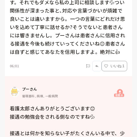
す。それでもダメなら私の上司に相談します💦つい
関係性が深まった事と､対応や言葉づかいが煩雑で
良いことは違いますから。一つの言葉にどれだけ思
いを込めて丁寧に話せるか?そうでないと患者さん
には響きませんし。プーさんは患者さんに信用され
る接遇を今後も続けていってくださいね😊患者さん
は自ずと感じてあなたを信用しますよ。絶対に👍
06/01
いいね 1
プーさん
質問主
循環器科, 病棟, 一般病院
看護太郎さんありがとうございます😊

接遇の勉強会をされる側なのですね💦

接遇とは何かを知らない子がたくさんいる中で、少