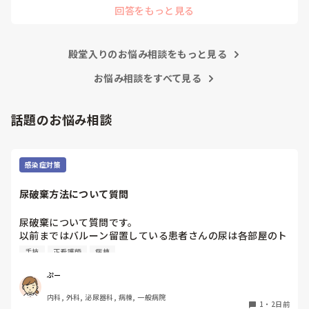
指導者やリーダーが責任持って指導することで、新人ができ
回答をもっと見る
と意見交換を行うべきと思いますよ🎵それに人手が足りないの
ることがどんどん増えていったと思っています。

は昔から口癖のように言われていますよ🎵人手が足りない分は
現在の病棟はスタッフの人数が少ないので、1ペアで患者14
足りるように業務をこなしている人もいます。意欲的でない新
人とか受け持つことも当たり前な感じです。

人も昔からいますのでね🎵とどのつまり看護師が自分の仕事へ
朝の情報収集にも時間がかかり、結果、患者のことがわから
殿堂入りのお悩み相談をもっと見る
の向き合い方になると思いますよ🎵僕は昔の人間なので、昔は
ないという状況になります。新人も放置されるのなら、PNS
良かったよしか言えませんが、今と比べると個人的な動きが多
いと思います。昔は患者様、スタッフ全員に目を配れる人が沢
お悩み相談をすべて見る
の意味があるのか疑問です。

山いて新人の指導もしっかりしていましたし、新人さんも答え
先日も、入職して10ヶ月経つけど造影MRIの検査出しをした
てくれましたよ🎵今のアナタに出来るでしょうか⁉️物事の良し
事がなく、やり方がわからない新人さんが、先輩に「今まで
悪しの批判は簡単です。僕も出来ます。自分で何か解決策があ
話題のお悩み相談
やったことないの！？もう10ヶ月なんだから、未経験なこと
るなら実施してみてはどうでしょうか⁉️そういう事と思います
は自分から積極的に言って！」と言われていて、そんな無茶
よ🎵人の命は地球より重いと言った人がいます。ならば１人で
抱えるのは到底ムリですね🎵ならば皆で抱えましょうね🎵僕の
な…と思いました。

持論ですけど、頑張って👊😆🎵
新人さんが可愛そう、と感じることもある反面、ペアの先輩
感染症対策
が何か処置をしているけど、ペアの新人はのんびり記録して
いて、「(処置を)やったことあるの？無いなら見学したほう
尿破棄方法について質問
がいいんじゃないの？」と声をかけても、「記録終わってな
いんで」と。。。

尿破棄について質問です。

早く色々覚えたい！という、意欲があまり感じられず…これ
以前まではバルーン留置している患者さんの尿は各部屋のト
はPNS云々よりも、その新人の性格かな？とも思いました
イレに破棄する形でしたが、感染予防上汚物処理室でのみ破
が、ほとんどの新人に当てはまりました。。。時代柄でしょ
手技
正看護師
病棟
棄に代わり1人ウロバッグ空っぽにしたらその尿はすぐに汚
うか？？

物処理室に持っていくという非効率な方法になってます。尿
ぷー
私はどちらかといえば、PNSは好きじゃありません。

破棄人数は10人近くになるので病室と汚物処理室を10往復
でもPNSでやれというからには、もっと業務量に見合った、
内科, 外科, 泌尿器科, 病棟, 一般病院
する形に。結果尿破棄に時間がかかってます。

新人を指導しながら業務ができるゆとりが欲しいです。

1
・
2日前