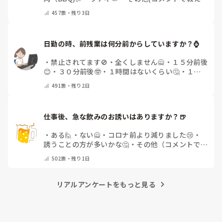
てください)
457
票・
残り3日
日勤の時、前残業は何分前からしていますか？⌚
・
禁止されてます🚫
・
全くしません🙅
・
１５分前後
😊
・
３０分前後🤓
・
１時間はないくらい🤔
・
１時
間以上…😨
・
その他（コメントで教えて下さい）
491
票・
残り2日
仕事後、急な飲みのお誘いはありますか？🍺
・
ある🙋
・
ない🙅
・
コロナ前より減りました😢
・
誘うことの方が多いかな🤔
・
その他（コメントで教
えてください）
502
票・
残り1日
リアルアンケートをもっと見る