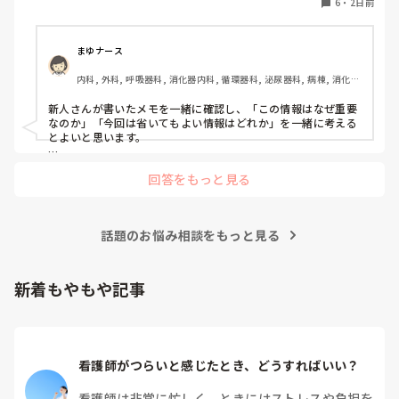
6
・
2日前
まゆナース
内科, 外科, 呼吸器科, 消化器内科, 循環器科, 泌尿器科, 病棟, 消化器
外科, 一般病院
新人さんが書いたメモを一緒に確認し、「この情報はなぜ重要
なのか」「今回は省いてもよい情報はどれか」を一緒に考える
とよいと思います。

ただ間違いを指摘するのではなく、患者さんの状態や報告の目
回答をもっと見る
的に照らして振り返ることで、重要度を判断する力が少しずつ
身につくのではないでしょうか。最初は情報を多く書いてしま
うことも自然だと思うので、繰り返し一緒に整理しながら、必
要な内容を選べるよう支援するとよいと思います。
話題のお悩み相談をもっと見る
新着もやもや記事
看護師がつらいと感じたとき、どうすればいい？
看護師は非常に忙しく、ときにはストレスや負担を