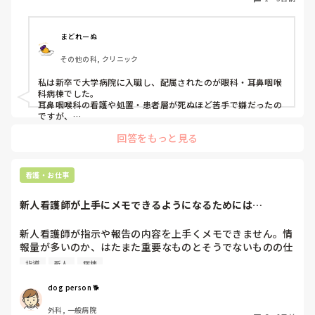
まどれーぬ
その他の科, クリニック
私は新卒で大学病院に入職し、配属されたのが眼科・耳鼻咽喉
科病棟でした。

耳鼻咽喉科の看護や処置・患者層が死ぬほど苦手で嫌だったの
ですが、

眼科は自分に合っていて好きだったので、そこからずーっと眼
回答をもっと見る
科で働いています。

大学病院に在籍していると必ず異動があるため、永遠に眼科病
棟に居続けることは不可能なので、

看護・お仕事
異動の声がかかる前に眼科クリニックに転職しました。

そこから先は何か所か眼科クリニックを転々として今の職場に
新人看護師が上手にメモできるようになるためには…
至る、という感じです。
新人看護師が指示や報告の内容を上手くメモできません。情
報量が多いのか、はたまた重要なものとそうでないものの仕
分けができないのか…  肝心な事柄を逃してしまいます。何
指導
新人
病棟
かよい指導方法はないでしょうか？　出来るだけゆっくり指
示・報告するよう皆で努力しています。
dog person 🐕
外科, 一般病院