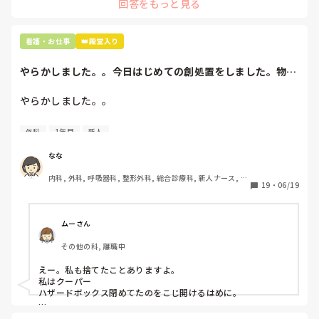
回答をもっと見る
どうしよう…。
看護・お仕事
👑殿堂入り
やらかしました。。今日はじめての創処置をしました。物品
で滅菌の鑷子やハ...
やらかしました。。

今日はじめての創処置をしました。

外科
1年目
新人
物品で滅菌の鑷子やハサミを使ったのですが、

ゴミと一緒に、ノリで鑷子達を捨てました。。

なな
患者に使用した物品は使い捨て、という認識が頭の中にあっ
内科, 外科, 呼吸器科, 整形外科, 総合診療科, 新人ナース, 脳
て…。

19
・
06/19
神経外科, 慢性期, 回復期
プリセプターに

「普通鑷子捨てる！？明らかに使い捨てて良いような安物じ
ムーさん
ゃないよね？」

その他の科, 離職中
「そんなミスした新人、あなたが初めてだよ」

と言われました。。

えー。私も捨てたことありますよ。

私はクーパー

たしかに、よくよく考えてみれば

ハザードボックス閉めてたのをこじ開けるはめに。

手術室で使った物品も全部滅菌して使いまわすし、

これは私じゃないけど、患者さんのガラケーを洗濯ものと一緒
滅菌の種類とかも学校で習ったはずなのに
