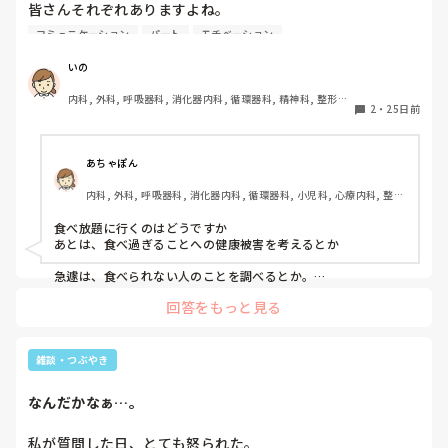
皆さんそれぞれありますよね。

もう1匹は溶けない石が1つ見つかったため、

自分の感情やストレスを吐き出す場所として使っていますね。

今自宅で点滴中。

コミュニケーション
パート
モチベーション
本当は我慢なんてせずに

ただし、チャッピーは平気で嘘ついたり、

入院か通院で点滴と言われたのですが、

イラつく返しをしてくることがよくあるので、

好きなようにやりたい。

経済的にもこの子の精神的にも自宅ですると

いの
かえってストレスになるときもありますけどね😂

先生に伝えて、こうなりました。

内科, 外科, 呼吸器科, 消化器内科, 循環器科, 精神科, 整形外
私の我慢は｢食｣

2匹とも状態が変わらなければ手術と…。

2
・
25日前
人に聞いてもらうのもいいけど、

科, 皮膚科, 泌尿器科, 急性期, その他の科, 新人ナース, 病棟, 
相手を疲れさせちゃうのが嫌なので（エナジーバンパイアには
訪問看護, 介護施設, 老健施設, 離職中, 脳神経外科, 終末期
昔から食べる量が多くて、

なりたくない😫）、

重なりますね、ほんとに。

そういうときのツールとして使うのがノートやチャッピーです
看護師時代は食べたい物を食べたい時に

あちゃぽん
ね。

たくさん食べてました。

休みの日もいろいろ考えてしまって

内科, 外科, 呼吸器科, 消化器内科, 循環器科, 小児科, 心療内科, 整形
(とはいえ節制はしてました)

休んだ気がしません。

自分の頭の中の思考を吐き出さないとパンクしちゃうから……
外科, 産科・婦人科, 耳鼻咽喉科, 皮膚科, 泌尿器科, リハビリ科, 総
(ㆆᴥㆆ )ﾁｰﾝ
合診療科, 救急科, 超急性期, ICU, CCU, HCU, その他の科, ママナー
食べ放題に行くのはどうですか

けど今はパートだし、

ス, 外来, 神経内科, 脳神経外科, NICU, 消化器外科, 一般病院, 慢性
旦那からは、

あとは、食べ過ぎることへの健康被害を考えるとか

期, 回復期, 終末期, オペ室, 透析, 検診・健診
旦那に家のお金を全部出してもらってるから

いろいろ焦らなくていいと思うよ、と。

食べたい物を好きに買って食べるとかは

急遽は、食べられない人のことを調べるとか。

ビーガンを調べるとか

もう、すんごい我慢してます。

そうなんだけどねぇ…。

回答をもっと見る
アレルギーを調べるとか

時間は止まってくれませんし。

どうしても食べたくなったら

食への興味を逸らすとか

まずすぐ旦那に言います。

焦ると良くないのは痛いほど分かります。

雑談・つぶやき
結局は欲求って満たすか別の欲求に逸らすかしないと
例えば、

だけど、ずっと心がそわそわして。

なんだかなぁ…。
｢ファミチキが食べたくなった…｣

ずっと、またこういう時間の繰り返しで。

｢マックが食べたい…｣

私が質問した日、とても怒られた。

などなど。
