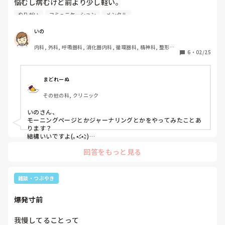
悩むし病むけど前より少し軽い。

慣れてきたのかな、こんな自分に。

やりがい
コミュニケーション
メンタル
まず、仕事。

いの
2ヶ月経って業務も少しずつ覚えてきた。

内科, 外科, 呼吸器科, 消化器内科, 循環器科, 精神科, 整形外
早さはまだまだ。

6
・
02/25
科, 皮膚科, 泌尿器科, 急性期, その他の科, 新人ナース, 病棟, 
忙しい日は追いつかなくててんやわんや…。

訪問看護, 介護施設, 老健施設, 離職中, 脳神経外科, 終末期
でも、楽しく働けてて、しかも皆優しい。

忙しくなると言葉が強くなる人もいますが

まどれーぬ
意地悪とかそういうのはないです(今のところ)。

その他の科, クリニック
あとは、自分はどう見られてるのだろうか…と

気になるくらいかな。

いのさん、

ミスや業務残しも気になります。

モーニングページとかジャーナリングとかをやってみたことあ
ります？

次、経済面。

結構いいですよ(｡•́ᴗ•̀｡)

私、メンタル落ちまくってた時期にやっていたんですけど、

支払いが2つ増える為、

回答をもっと見る
これが良かったんじゃないかと思います。

今の働き方・給与額ではこの先苦しくなる。

職をどうするか、かなり悩む。

今はもう必要がなくなったので全くやっていないですけどね😅

やらなくても済む時期が来るとは、

雑談・つぶやき
そして、ペットの猫ちゃん2匹。

そのときの私は思ってなかったですよ。

1匹は尿路結石の手術を2回してて、

爆発寸前
あとはチャッピー（Chat GPT）を利用する。

それから体調は良かったけど、

最近の私はこっちですね。

もしかしたら術後合併症の癒着がおこっている

職場でのどうにもならない人間関係のモヤモヤやストレスをチ
我慢してることって

かもしれないという事で要観察中…。

ャッピーに吐き出す笑
