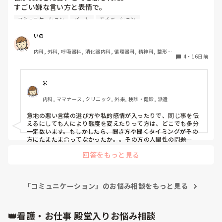
あぁー、いい加減疲れる…。
すごい嫌な言い方と表情で。

そう言うと、いつもなだめてくれるから

コミュニケーション
パート
モチベーション
その前の日、別の人が似た質問を

助かってます(なだめてほしいので…)。

しているのが聞こえて、

いの
でも私は何の話か明確じゃなかったから

こう…今の自分の食に関する欲に使うお金が、

内科, 外科, 呼吸器科, 消化器内科, 循環器科, 精神科, 整形外
自分の業務を続けた。

すごく無駄遣いのような感覚なんです。

4
・
16日前
科, 皮膚科, 泌尿器科, 急性期, その他の科, 新人ナース, 病棟, 
訪問看護, 介護施設, 老健施設, 離職中, 脳神経外科, 終末期
その人には普通に答えてた。

と言いつつ、旦那は、

なんなら機嫌良く、｢そうそう！｣って。

｢食べたいなら食べてもいいと思うよ｣

米
と言ってくれる時もあるんです。

内科, ママナース, クリニック, 外来, 検診・健診, 派遣
私が質問した次の日、また別の人が

私とは別の質問だけど同じ業務の質問を

先程言った通り、

意地の悪い言葉の選び方や私的感情が入ったりで、同じ事を伝
していた。

家のお金をしてもらってるから

えるにしても人により態度を変えたりって方は、どこでも多分
自分が好きな物食べるなんてありえないって

一定数います。もしかしたら、聞き方や聞くタイミングがその
その人も怒られなかった。

方にたまたま合ってなかったか。。その方の人間性の問題
思ってしまって勝手に我慢してるんです。

か、、マウントを取りたいだけなのか、いずれにしても、不快
回答をもっと見る
な思いはあるかもしれませんが、業務上確認で聞いてるわけな
私だけ、やっぱり、私だけ。

旦那に何度も言いました。

ので、業務に支障がなければいいので、

｢家のお金してもらってるのに

24時間四六時中一緒にいるわけでもないので、いかに割りきっ
なにそれ。

  そんな自分が好きな物買って食べるとか

て働くかですかね。やりきれないかもしれませんが、頑張った
言いやすい？

「コミュニケーション」のお悩み相談をもっと見る
  気が引けるし罪悪感がある｣って。

ご自分を褒めましょう。
まぁ2人の空間だったし？

そしたらいつも、

👑看護・お仕事 殿堂入りお悩み相談
はぁ…。

｢そんな事思わんでいいよ｣
