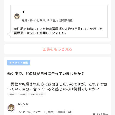
以前の病院では尿破棄用ワゴン下段に蓄尿袋を患者さん分セ
ットしワゴン下段に乗せて破棄していき最後まとめて汚物処
PNSもそうじゃないのも経験している方は、どちらの方が良
理室で破棄してたのでその方法はダメなのか？と疑問抱いて
いと思いますか？
ま
ます。もちろん汚物見えないようワゴンにカバーする等対策
産科・婦人科, 病棟, オペ室, 小規模多機能
して。

皆さんの病棟ではどのような方法取られてますか？
急性期で勤務していた時は蓄尿瓶を人数分用意して、使用した
蓄尿瓶に蓋をして巡回していました。
回答をもっと見る
キャリア・転職
働く中で、どの科が自分に合っていましたか？
　異動や転職された方にお聞きしたいのですが、これまで働
いていて自分に合っていると感じたのは何科でしたか？

また、どんなところが合っていると感じましたか？

復職
異動
クリニック
私はこれまで脳神経外科、リハビリ科、透析室と経験しまし
もちくろ
たが、どこもしっくり来なくて悩んでいます…。次回の転職
リハビリ科, ママナース, 病棟, 一般病院, 透析
の参考にさせていただきたいです😭
1
・
3日前