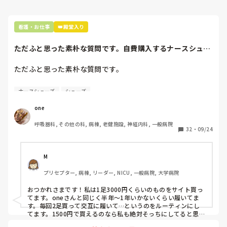
｢ただ毎日毎日ってなると自分が困るよ｣

その人たちにも言えばよかったやん、

って言ってくれます。

｢マニュアル見ましょうか笑｣って。

看護・お仕事
👑殿堂入り
さぁ、困りました。

大きい声で怒鳴るみたいにさー。

ただふと思った素朴な質問です。自費購入するナースシュー
もう爆発寸前です、私の食欲。

ズ(職場で使用し...
あんな人間にはなりたくない。

ただふと思った素朴な質問です。

好きな時に好きな物食べたい。

｢これってこうですか？｣って聞いても

今のパスタ屋さんは従業員半額なので

自費購入するナースシューズ(職場で使用してる靴)っていく
｢そうなんやない？知らんけど笑｣って。

仕事終わり食べて帰るとか、

ナースシューズ
シューズ
らくらいのものをどのくらいの期間使用していますか？

休憩中食べるとか出来るんです。

いや、あなた責任者なんだからさ。

one
わたしの職場の指定は「白のスニーカー」。

だ！け！ど！

呼吸器科, その他の科, 病棟, 老健施設, 神経内科, 一般病院
すぐに汚くなるので1,500円は絶対に超えたくない思いがあ
知らんこともあるだろうけど、

32
・
09/24
り笑、商店街の靴屋さんやネットで安く見つけた時に買って
その言葉よね。

無駄遣いだ。だめだめ。我慢。

半年〜1年未満で交換しています。

っていうブレーキがかかるんです。

意地の悪さというか、なんか、ね。

M
職場の人が「ナースシューズに3000円以上は出せない」っ
バイト前や終わりの人達が

プリセプター, 病棟, リーダー, NICU, 一般病院, 大学病院
て言ってて、わたしの倍額は出せるのか！とびっくりしたの
いや、わかるよ。

食べて帰っている時の香りと

で、世の皆さんはどうなのかなと…🤔
美味しそうなキラキラしたパスタやピザに

おつかれさまです！私は1足3000円くらいのものをサイト買っ
何人も何人も何回も何回も教えてきて

いつも命を狙われてる感覚…笑

てます。oneさんと同じく半年〜1年いかないくらい履いてま
またか！って思ったんかな？

す。毎回2足買って交互に履いて…というのをルーティンにし
てます。1500円で買えるのなら私も絶対そっちにしてると思う
やーーーーー、食べたいよー(T^T)

ので良い買い物されてて羨ましいです！(笑)
ごめんなさいね、私が悪かったです。