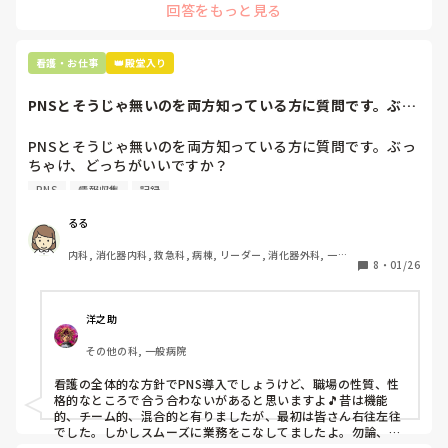
回答をもっと見る
に出しちゃったり。(これは問題か💦)
なんで頭回らなかったんだろう😭

市長さんは、

看護・お仕事
👑殿堂入り
患者さんに迷惑かけたわけじゃないから大丈夫、

と慰めてくれましたが、、

PNSとそうじゃ無いのを両方知っている方に質問です。ぶっ
自分が情けなくて情けなくて😭

ちゃけ、どっち...
明日からの勤務が怖い笑

PNSとそうじゃ無いのを両方知っている方に質問です。ぶっ
ちゃけ、どっちがいいですか？

こんなバカな私をせめて笑い飛ばしてください笑
PNS
情報収集
記録
私の病院は３年前からPNSを導入して、一部の病棟はその
後、PNSを廃止しました。

るる
私は、そのPNSを廃止した病棟からまだPNSをやっている病
内科, 消化器内科, 救急科, 病棟, リーダー, 消化器外科, 一般
棟に9月に異動してきました。

8
・
01/26
病院
ぶっちゃけ、新人のレベルにかなりの差が出ているなぁと感
じざるを得ませんでした。

色々な病棟に入院したことのある患者さんも、「(私が異動
洋之助
する前の病棟の方が)新人が患者から見てもよく動けてた
その他の科, 一般病院
よ」と言っていました。

現病棟はPNSだけれども、結局は忙しくて、新人の面倒を見
看護の全体的な方針でPNS導入でしょうけど、職場の性質、性
てられず、清潔ケアや単純に点滴を繋げてくるなど、簡単な
格的なところで合う合わないがあると思いますよ🎵昔は機能
仕事しか新人にさせていませんでした。PNSを廃止した病棟
的、チーム的、混合的と有りましたが、最初は皆さん右往左往
では、イベントは必ずと言っていいほど新人に担当させて、
でした。しかしスムーズに業務をこなしてましたよ。勿論、指
導する事も😉🆗✨でしたよ🎵どうしてもPNSの導入なら皆さん