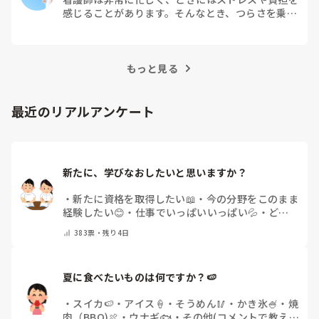
感じることがあります。そんなとき、つらさを乗り
越えるためにはどうすればよいでしょうか？この記
事では、看護師がつらさを感じたときの対処法や秘
訣を紹介します。
もっと見る
最近のリアルアンケート
新たに、学びなおしたいと思いますか？
・
新たに資格を取得したい📖
・
今の分野をこのまま
経験したい😊
・
仕事でいっぱいいっぱい💦
・
どん
な自分になりたいか探し中🧐
・
その他（コメントで
383
票・
残り4日
教えてください）
夏に食べたいものは何ですか？🍉
・
スイカ🍉
・
アイス🍦
・
そうめん🥢
・
かき氷🍧
・
焼
肉（BBQ)🍖
・
ウナギ🐟
・
その他(コメントで教え