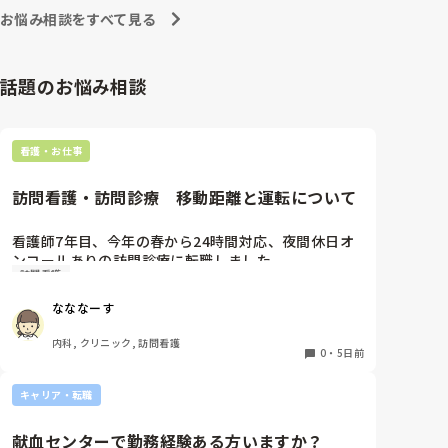
への向き合い方になると思いますよ🎵僕は昔の人間なの
朝の情報収集にも時間がかかり、結果、患者のことが
お悩み相談をすべて見る
で、昔は良かったよしか言えませんが、今と比べると個
わからないという状況になります。新人も放置される
人的な動きが多いと思います。昔は患者様、スタッフ全
のなら、PNSの意味があるのか疑問です。

員に目を配れる人が沢山いて新人の指導もしっかりして
先日も、入職して10ヶ月経つけど造影MRIの検査出し
いましたし、新人さんも答えてくれましたよ🎵今のアナ
話題のお悩み相談
をした事がなく、やり方がわからない新人さんが、先
タに出来るでしょうか⁉️物事の良し悪しの批判は簡単で
輩に「今までやったことないの！？もう10ヶ月なんだ
す。僕も出来ます。自分で何か解決策があるなら実施し
てみてはどうでしょうか⁉️そういう事と思いますよ🎵人
から、未経験なことは自分から積極的に言って！」と
の命は地球より重いと言った人がいます。ならば１人で
言われていて、そんな無茶な…と思いました。

看護・お仕事
抱えるのは到底ムリですね🎵ならば皆で抱えましょうね
新人さんが可愛そう、と感じることもある反面、ペア
🎵僕の持論ですけど、頑張って👊😆🎵
の先輩が何か処置をしているけど、ペアの新人はのん
訪問看護・訪問診療　移動距離と運転について
びり記録していて、「(処置を)やったことあるの？無
いなら見学したほうがいいんじゃないの？」と声をか
けても、「記録終わってないんで」と。。。

看護師7年目、今年の春から24時間対応、夜間休日オ
早く色々覚えたい！という、意欲があまり感じられ
ンコールありの訪問診療に転職しました。

訪問看護
ず…これはPNS云々よりも、その新人の性格かな？と
元々就活の際にはエリアは片道30分程度と聞いており
も思いましたが、ほとんどの新人に当てはまりまし
ここまで働いてきましたが、もう少しで片道1時間以
なななーす
た。。。時代柄でしょうか？？

上かかる市外の田舎にまで患者を受け入れる予定と。

私はどちらかといえば、PNSは好きじゃありません。

日頃から運転しているとは言っても、深夜帯や冬道で
内科, クリニック, 訪問看護
でもPNSでやれというからには、もっと業務量に見合
訪問に行くのはかなり不安で親からも止められていま
0
・
5日前
った、新人を指導しながら業務ができるゆとりが欲し
す。

いです。

これって当たり前なんでしょうか？また同じような境
キャリア・転職
遇の方はどのような方法を取られているんでしょう
PNSもそうじゃないのも経験している方は、どちらの
か？
献血センターで勤務経験ある方いますか？
方が良いと思いますか？