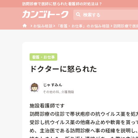
訪問診療で医師に怒られた看護師の対処法は？
お悩み相談
「看護・お仕事」のお悩み相談
訪問診療で医
看護・お仕事
ドクターに怒られた
じゃすみん
その他の科, 介護施設
施設看護師です

訪問診療の往診で帯状疱疹の抗ウイルス薬を処
受診し抗ウイルス薬の他痛み止めや軟膏を貰っ
め、主治医である訪問診療へ事の経緯を説明し