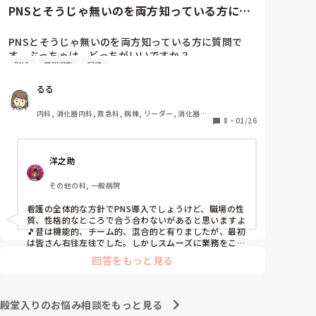
と慰めてくれましたが、、

PNSとそうじゃ無いのを両方知っている方に質
自分が情けなくて情けなくて😭

問です。ぶっちゃけ、どっち...
明日からの勤務が怖い笑

PNSとそうじゃ無いのを両方知っている方に質問で
す。ぶっちゃけ、どっちがいいですか？

こんなバカな私をせめて笑い飛ばしてください笑
PNS
情報収集
記録
私の病院は３年前からPNSを導入して、一部の病棟は
るる
その後、PNSを廃止しました。

私は、そのPNSを廃止した病棟からまだPNSをやって
内科, 消化器内科, 救急科, 病棟, リーダー, 消化器外
いる病棟に9月に異動してきました。

8
・
01/26
科, 一般病院
ぶっちゃけ、新人のレベルにかなりの差が出ているな
ぁと感じざるを得ませんでした。

洋之助
色々な病棟に入院したことのある患者さんも、「(私が
異動する前の病棟の方が)新人が患者から見てもよく動
その他の科, 一般病院
けてたよ」と言っていました。

現病棟はPNSだけれども、結局は忙しくて、新人の面
看護の全体的な方針でPNS導入でしょうけど、職場の性
倒を見てられず、清潔ケアや単純に点滴を繋げてくる
質、性格的なところで合う合わないがあると思いますよ
など、簡単な仕事しか新人にさせていませんでした。
🎵昔は機能的、チーム的、混合的と有りましたが、最初
PNSを廃止した病棟では、イベントは必ずと言ってい
は皆さん右往左往でした。しかしスムーズに業務をこな
してましたよ。勿論、指導する事も😉🆗✨でしたよ🎵ど
いほど新人に担当させて、指導者やリーダーが責任持
回答をもっと見る
うしてもPNSの導入なら皆さんと意見交換を行うべきと
って指導することで、新人ができることがどんどん増
思いますよ🎵それに人手が足りないのは昔から口癖のよ
えていったと思っています。

うに言われていますよ🎵人手が足りない分は足りるよう
現在の病棟はスタッフの人数が少ないので、1ペアで
に業務をこなしている人もいます。意欲的でない新人も
殿堂入りのお悩み相談をもっと見る
患者14人とか受け持つことも当たり前な感じです。

昔からいますのでね🎵とどのつまり看護師が自分の仕事