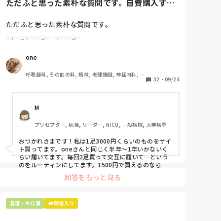
ただふと思った素朴な質問です。自費購入する
ナースシューズ(職場で使用し...
ただふと思った素朴な質問です。

ナースシューズ
シューズ
自費購入するナースシューズ(職場で使用してる靴)っ
ていくらくらいのものをどのくらいの期間使用してい
one
ますか？

呼吸器科, その他の科, 病棟, 老健施設, 神経内科, 一
わたしの職場の指定は「白のスニーカー」。

32
・
09/24
般病院
すぐに汚くなるので1,500円は絶対に超えたくない思
いがあり笑、商店街の靴屋さんやネットで安く見つけ
M
た時に買って半年〜1年未満で交換しています。

プリセプター, 病棟, リーダー, NICU, 一般病院, 大学病院
職場の人が「ナースシューズに3000円以上は出せな
い」って言ってて、わたしの倍額は出せるのか！とび
おつかれさまです！私は1足3000円くらいのものをサイ
っくりしたので、世の皆さんはどうなのかなと…🤔
ト買ってます。oneさんと同じく半年〜1年いかないく
らい履いてます。毎回2足買って交互に履いて…という
のをルーティンにしてます。1500円で買えるのなら私
も絶対そっちにしてると思うので良い買い物されてて羨
回答をもっと見る
ましいです！(笑)
看護・お仕事
👑殿堂入り