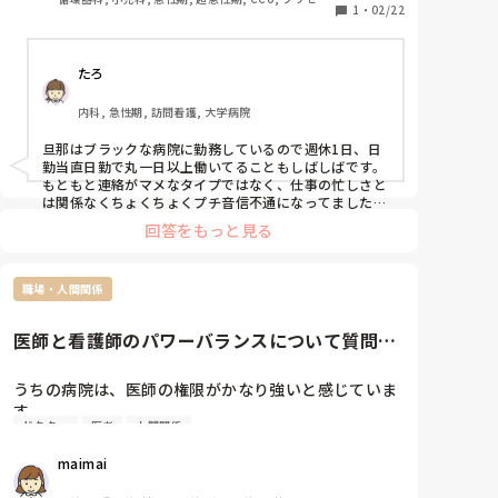
1
・
02/22
採血しようとしてた時

ター, 病棟, リーダー, 透析
パイセン｢血管でないねー、叩くよー｣

よーって言いながらもう叩いてた。

たろ
パイセン｢前はどこにいたの？｣

内科, 急性期, 訪問看護, 大学病院
私｢産婦人科にいました｣

パイセン｢うわー、産婦人科なんて絶対選択肢にない
旦那はブラックな病院に勤務しているので週休1日、日
わー、私子供嫌いだしー｣

勤当直日勤で丸一日以上働いてることもしばしばです。

…私は産婦人科大好きですけど^^^^

もともと連絡がマメなタイプではなく、仕事の忙しさと
は関係なくちょくちょくプチ音信不通になってました
が、そこは学生の時からの付き合いなのでこちらが慣れ
パイセンが内線電話に出ると声がでかくて診察の邪
回答をもっと見る
ました。

魔。

あとは休みが合わないので普通のデートはあんまりでき
メモ書きが汚すぎて字が読めない。

ず、夜家で夕食を作りながら待ってたり、近場に外食し
紙カルテなので検査伝票も貼ったりするけど、看護師
職場・人間関係
たり、そして時々上司との飲みや勉強会でドタキャンさ
れたり。

の仕事じゃないってわめいてた。

あまりにさっぱりした付き合い方に友達に心配されたり
医師と看護師のパワーバランスについて質問で
もしましたが、なんだかんだ結婚してしまったので、忙
新入ナースに言うことか？と思うこと多々あり。パイ
す。
しくてもなんとかなります！笑
センは辞めることが決まってたので良かったです。

うちの病院は、医師の権限がかなり強いと感じていま
でもパイセンに教わったことが正しいかどうか不安で
す。

たまりませんヽ(*´∀｀)ノ

ドクター
医者
人間関係
これから修正しまーすヽ(*´∀｀)ノ
もちろん最終的な治療方針を決めるのは医師ですが、
maimai
時には「チーム医療とは…？」と思ってしまうくら
い、医師の意見が絶対という雰囲気があります。
