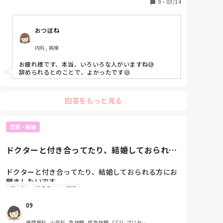
私｢これってどうしたらいいですか？｣

9
・
03/14
科, 皮膚科, 泌尿器科, ママナース, クリニック, 訪問
看護, リーダー, 外来, 一般病院, 慢性期, 検診・健診
パイセン｢これねー、私もよく分からないの、やった
ことない｣

おつぼね
…？

1年近くいたんですよね？うーん…。それでよく仕事
内科, 病棟
してたなぁ。

お疲れ様です、本当、いろいろな人がいますね😅

規模の小さい病院なので外来診察室や処置室の掃除は
辞められるとのことで、よかったです😄
自分たちでやります。

パイセン｢こんなのなんで看護師がやらなきゃいけな
いの…｣

回答をもっと見る
｢業者入れるべきでしょ、病棟はそれが当たり前よ｣

…ここは外来です^^ それにあなたがいた病院ではあり
ません^^

恋愛・結婚
私が勤めたクリニックは退院後の部屋の清掃もやって
ましたけど^^

ドクターと付き合ってたり、結婚しておられる
環境整備って知ってます？^^^^

方にお聞きしたいです。忙しく...
ドクターと付き合ってたり、結婚しておられる方にお
ドクターの指示を聞きそびれたのか間違えたのか、ド
聞きしたいです。

クターに何かしら強めに言われてました。

デート
ドクター
結婚
忙しくて連絡もデートもなかなかできないと思います
パイセン｢ほんっとクソ医者｣

が、どのようにモチベーションを保ち付き合っておら
後日別の先輩から、パイセンはドクター達に嫌われて
09
れますか？
いると聞きました。ですよねー。

循環器科, 小児科, 急性期, 超急性期, CCU, プリセプ