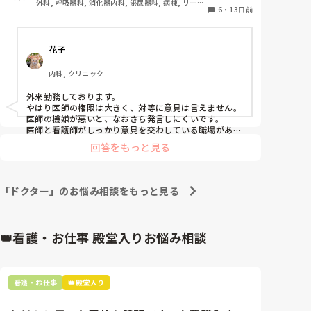
外科, 呼吸器科, 消化器内科, 泌尿器科, 病棟, リーダ
6
・
13日前
ー, 外来, 消化器外科
最近は、医師・看護師・リハビリ・薬剤師など、多職
種で意見を出し合いながら医療を提供する「チーム医
花子
療」が重視されている印象がありますが、実際の現場
ではどうなのでしょうか？

内科, クリニック
皆さんの職場では、

外来勤務しております。

やはり医師の権限は大きく、対等に意見は言えません。
* 医師と看護師は対等に意見を言い合える雰囲気です
医師の機嫌が悪いと、なおさら発言しにくいです。

か？

医師と看護師がしっかり意見を交わしている職場がある
と聞きますが、そんなふうに話し合える環境は、素直に
* それとも、まだまだ医師の権限が強いと感じます
回答をもっと見る
すごいなと思います。
か？

病院の規模や診療科によっても違うと思いますので、
「ドクター」のお悩み相談をもっと見る
ぜひ皆さんの職場の状況を教えていただけると嬉しい
です。
👑看護・お仕事 殿堂入りお悩み相談
看護・お仕事
👑殿堂入り