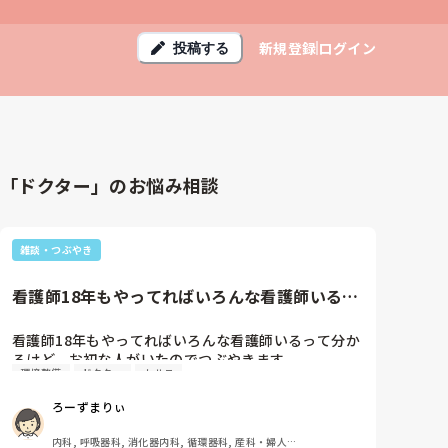
新規登録
ログイン
投稿する
「ドクター」のお悩み相談
雑談・つぶやき
看護師18年もやってればいろんな看護師いるっ
て分かるけど、お初な人がい...
看護師18年もやってればいろんな看護師いるって分か
るけど、お初な人がいたのでつぶやきます。

環境整備
ドクター
カルテ
転職して今までとは違う診療科の外来に配属されまし
ろーずまりぃ
た。

私に仕事を教えてくれる人に

内科, 呼吸器科, 消化器内科, 循環器科, 産科・婦人