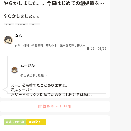
やらかしました。。今日はじめての創処置をし
ました。物品で滅菌の鑷子やハ...
やらかしました。。

外科
1年目
新人
今日はじめての創処置をしました。

物品で滅菌の鑷子やハサミを使ったのですが、

なな
ゴミと一緒に、ノリで鑷子達を捨てました。。

患者に使用した物品は使い捨て、という認識が頭の中
内科, 外科, 呼吸器科, 整形外科, 総合診療科, 新人ナ
にあって…。

19
・
06/19
ース, 脳神経外科, 慢性期, 回復期
プリセプターに

ムーさん
「普通鑷子捨てる！？明らかに使い捨てて良いような
安物じゃないよね？」

その他の科, 離職中
「そんなミスした新人、あなたが初めてだよ」

と言われました。。

えー。私も捨てたことありますよ。

私はクーパー

たしかに、よくよく考えてみれば

ハザードボックス閉めてたのをこじ開けるはめに。

手術室で使った物品も全部滅菌して使いまわすし、

これは私じゃないけど、患者さんのガラケーを洗濯もの
滅菌の種類とかも学校で習ったはずなのに

回答をもっと見る
と一緒に出しちゃったり。(これは問題か💦)
なんで頭回らなかったんだろう😭

市長さんは、

看護・お仕事
👑殿堂入り
患者さんに迷惑かけたわけじゃないから大丈夫、
